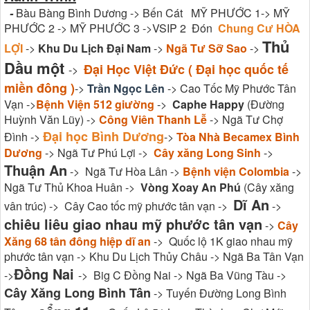
-
Bàu Bàng Bình Dương -> Bến Cát MỸ PHƯỚC 1-> MỸ
PHƯỚC 2 -> MỸ PHƯỚC 3 ->VSIP 2 Đón
Chung Cư HÒA
Thủ
LỢI
->
Khu Du Lịch Đại Nam
->
Ngã Tư Sỡ Sao
->
Dầu một
Đại Học Việt Đức ( Đại học quốc tế
->
miền đông )
->
Trần Ngọc Lên
-> Cao Tốc Mỹ Phước Tân
Vạn ->
Bệnh Viện 512 giường
->
Caphe Happy
(Đường
Huỳnh Văn Lũy) ->
Công Viên Thanh Lễ
-> Ngã Tư Chợ
Đại học Bình Dương
Đình ->
->
Tòa Nhà Becamex Bình
Dương
-> Ngã Tư Phú Lợi ->
Cây xăng Long Sinh
->
Thuận An
-> Ngã Tư Hòa Lân ->
Bệnh viện Colombia
->
Ngã Tư Thủ Khoa Huân ->
Vòng Xoay An Phú
(Cây xăng
Dĩ An
vân trúc) -> Cây Cao tốc mỹ phước tân vạn ->
->
chiêu liêu giao nhau mỹ phước tân vạn
->
Cây
Xăng 68 tân đông hiệp dĩ an
-> Quốc lộ 1K giao nhau mỹ
phước tân vạn -> Khu Du Lịch Thủy Châu -> Ngã Ba Tân Vạn
Đồng Nai
->
-> Big C Đồng Nai -> Ngã Ba Vũng Tàu ->
Cây Xăng Long Bình Tân
-> Tuyến Đường Long Bình