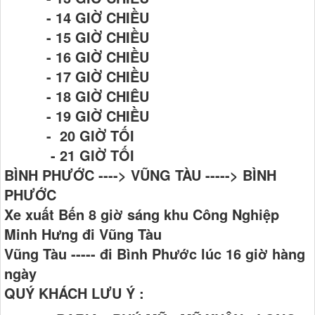
- 14 GIỜ CHIỀU
- 15 GIỜ CHIỀU
- 16 GIỜ CHIỀU
- 17 GIỜ CHIỀU
- 18 GIỜ CHIÊU
- 19 GIỜ CHIỀU
- 20 GIỜ TỐI
- 21 GIỜ TỐI
BÌNH PHƯỚC ----> VŨNG TÀU -----> BÌNH
PHƯỚC
Xe xuất Bến 8 giờ sáng khu Công Nghiệp
Minh Hưng đi Vũng Tàu
Vũng Tàu ----- đi Bình Phước lúc 16 giờ hàng
ngày
QUÝ KHÁCH LƯU Ý :