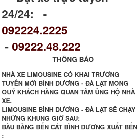
24/24: -
092224.2225
-
09222.48.222
THÔNG BÁO
NHÀ XE LIMOUSINE CÓ KHAI TRƯƠNG
TUYẾN MỚI BÌNH DƯƠNG - ĐÀ LẠT MONG
QUÝ KHÁCH HÀNG QUAN TÂM ỦNG HỘ NHÀ
XE.
LIMOUSINE BÌNH DƯƠNG - ĐÀ LẠT SẼ CHẠY
NHỮNG KHUNG GIỜ SAU:
BÀU BÀNG BẾN CÁT BÌNH DƯƠNG XUẤT BẾN
: