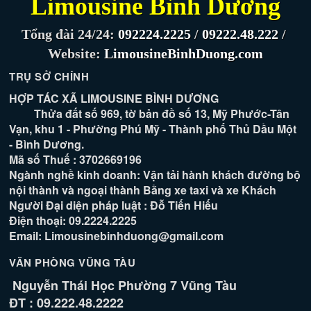
Limousine Bình Dương
Tổng đài 24/24:
092224.2225
/
09222.48.222
/
Website:
LimousineBinhDuong.com
TRỤ SỞ CHÍNH
HỢP TÁC XÃ LIMOUSINE BÌNH DƯƠNG
Thửa đất số 969, tờ bản đồ số 13, Mỹ Phước-Tân
Vạn, khu 1 - Phường Phú Mỹ - Thành phố Thủ Dầu Một
- Bình Dương.
Mã số Thuế : 3702669196
Ngành nghề kinh doanh: Vận tải hành khách đường bộ
nội thành và ngoại thành Bằng xe taxi và xe Khách
Người Đại diện pháp luật : Đỗ Tiến Hiếu
Điện thoại: 09.2224.2225
Email: Limousinebinhduong@gmail.com
VĂN PHÒNG VŨNG TÀU
Nguyễn Thái Học Phường 7 Vũng Tàu
ĐT : 09.222.48.2222