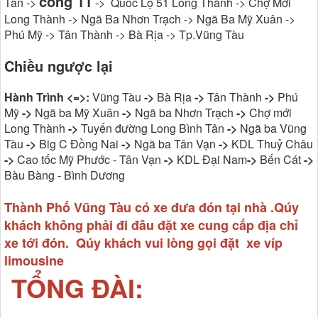
cổng 11
Tân ->
-> Quốc Lộ 51 Long Thành -> Chợ Mới
Long Thành -> Ngã Ba Nhơn Trạch -> Ngã Ba Mỹ Xuân ->
Phú Mỹ -> Tân Thành -> Bà Rịa -> Tp.Vũng Tàu
Chiều ngược lại
Hành Trình <=>:
Vũng Tàu
->
Bà Rịa
->
Tân Thành
->
Phú
Mỹ
->
Ngã ba Mỹ Xuân
->
Ngã ba Nhơn Trạch
->
Chợ mới
Long Thành
->
Tuyến đường Long Bình Tân
->
Ngã ba Vũng
Tàu
->
Big C Đồng Nai
->
Ngã ba Tân Vạn
->
KDL Thuỷ Châu
->
Cao tốc Mỹ Phước - Tân Vạn
->
KDL Đại Nam
->
Bến Cát
->
Bàu Bàng - Bình Dương
Thành Phố Vũng Tàu có xe đưa đón tại nhà .Qúy
khách không phải đi đâu đặt xe cung cấp địa chỉ
xe tới đón. Qúy khách vui lòng gọi đặt xe víp
limousine
TỔNG ĐÀI: