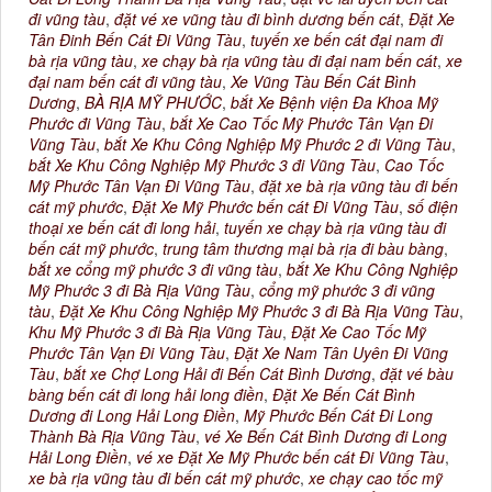
đi vũng tàu
,
đặt vé xe vũng tàu đi bình dương bến cát
,
Đặt Xe
Tân Đinh Bến Cát Đi Vũng Tàu
,
tuyến xe bến cát đại nam đi
bà rịa vũng tàu
,
xe chạy bà rịa vũng tàu đi đại nam bến cát
,
xe
đại nam bến cát đi vũng tàu
,
Xe Vũng Tàu Bến Cát Bình
Dương
,
BÀ RỊA MỸ PHƯỚC
,
bắt Xe Bệnh viện Đa Khoa Mỹ
Phước đi Vũng Tàu
,
bắt Xe Cao Tốc Mỹ Phước Tân Vạn Đi
Vũng Tàu
,
bắt Xe Khu Công Nghiệp Mỹ Phước 2 đi Vũng Tàu
,
bắt Xe Khu Công Nghiệp Mỹ Phước 3 đi Vũng Tàu
,
Cao Tốc
Mỹ Phước Tân Vạn Đi Vũng Tàu
,
đặt xe bà rịa vũng tàu đi bến
cát mỹ phước
,
Đặt Xe Mỹ Phước bến cát Đi Vũng Tàu
,
số điện
thoại xe bến cát đi long hải
,
tuyến xe chạy bà rịa vũng tàu đi
bến cát mỹ phước
,
trung tâm thương mại bà rịa đi bàu bàng
,
bắt xe cổng mỹ phước 3 đi vũng tàu
,
bắt Xe Khu Công Nghiệp
Mỹ Phước 3 đi Bà Rịa Vũng Tàu
,
cổng mỹ phước 3 đi vũng
tàu
,
Đặt Xe Khu Công Nghiệp Mỹ Phước 3 đi Bà Rịa Vũng Tàu
,
Khu Mỹ Phước 3 đi Bà Rịa Vũng Tàu
,
Đặt Xe Cao Tốc Mỹ
Phước Tân Vạn Đi Vũng Tàu
,
Đặt Xe Nam Tân Uyên Đi Vũng
Tàu
,
bắt xe Chợ Long Hải đi Bến Cát Bình Dương
,
đặt vé bàu
bàng bến cát đi long hải long điền
,
Đặt Xe Bến Cát Bình
Dương đi Long Hải Long Điền
,
Mỹ Phước Bến Cát Đi Long
Thành Bà Rịa Vũng Tàu
,
vé Xe Bến Cát Bình Dương đi Long
Hải Long Điền
,
vé xe Đặt Xe Mỹ Phước bến cát Đi Vũng Tàu
,
xe bà rịa vũng tàu đi bến cát mỹ phước
,
xe chạy cao tốc mỹ