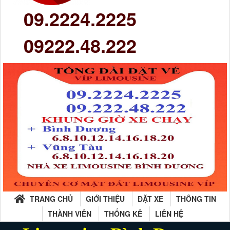
09.2224.2225
09222.48.222
TRANG CHỦ
GIỚI THIỆU
ĐẶT XE
THÔNG TIN
THÀNH VIÊN
THỐNG KÊ
LIÊN HỆ