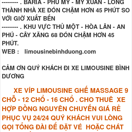
-------- . BARIA - PHÚ MỸ - MỸ XUÂN - LONG
THÀNH NHÀ XE ĐÓN CHẬM HƠN 45 PHÚT SO
VỚI GIỜ XUẤT BẾN
-------- . KHU VỰC THỦ MỘT - HÒA LÂN - AN
PHÚ - CÂY XĂNG 68 ĐÓN CHẬM HƠN 45
PHÚT.
WEB : limousinebinhduong.com
CẢM ƠN QUÝ KHÁCH ĐI XE LIMOUSINE BÌNH
DƯƠNG
XE VÍP LIMOUSINE GHẾ MASSAGE
9
CHỖ - 12 CHỔ - 16 CHỔ . CHO THUÊ XE
HỢP ĐỒNG NGUYÊN CHUYẾN GIÁ RẺ
PHỤC VỤ 24/24 QUÝ KHÁCH VUI LÒNG
GỌI TỔNG ĐÀI ĐỂ ĐẶT VÉ HOẶC CHÁT