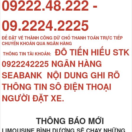
09222.48.222 -
09.2224.2225
ĐỂ ĐẶT VÉ THÀNH CÔNG DỮ CHỔ THANH TOÁN TRỰC TIẾP
CHUYỂN KHOẢN QUA NGÂN HÀNG
ĐÔ TIẾN HIẾU STK
THÔNG TIN TÀI KHOẢN:
0922242225 NGÂN HÀNG
SEABANK NỘI DUNG GHI RÕ
THÔNG TIN SÔ ĐIỆN THOẠI
NGƯỜI ĐẶT XE.
THÔNG BÁO MỚI
LIMOUSINE BÌNH DƯƠNG SẼ CHẠY NHỮNG