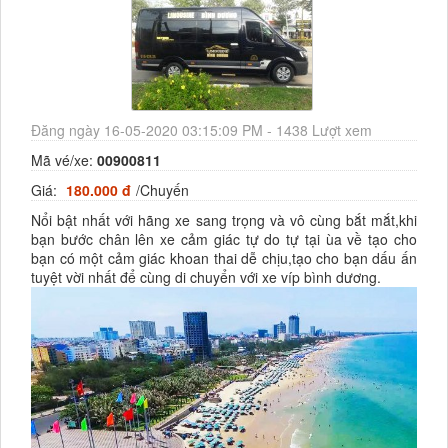
Đăng ngày 16-05-2020 03:15:09 PM - 1438 Lượt xem
Mã vé/xe:
00900811
Giá:
180.000 đ
/Chuyến
Nổi bật nhất với hãng xe sang trọng và vô cùng bắt mắt,khi
bạn bước chân lên xe cảm giác tự do tự tại ùa về tạo cho
bạn có một cảm giác khoan thai dễ chịu,tạo cho bạn dấu ấn
tuyệt vời nhất để cùng di chuyển với xe víp bình dương.