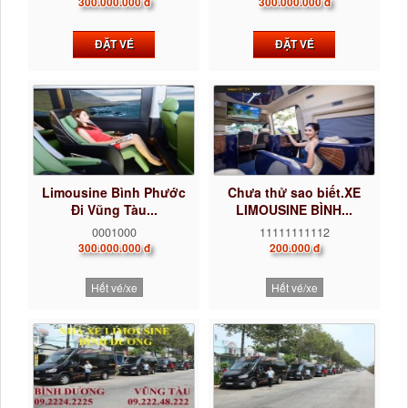
300.000.000 đ
300.000.000 đ
ĐẶT VÉ
ĐẶT VÉ
Limousine Bình Phước
Chưa thử sao biết.XE
Đi Vũng Tàu...
LIMOUSINE BÌNH...
0001000
11111111112
300.000.000 đ
200.000 đ
Hết vé/xe
Hết vé/xe