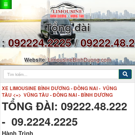
Tổng đài
:
092224.2225
/
09222.48.
:
LimousineBinhDuong.com
Website
XE LIMOUSINE BÌNH DƯƠNG - ĐỒNG NAI - VŨNG
TÀU <=> VŨNG TÀU - ĐỒNG NAI - BÌNH DƯƠNG
TỔNG ĐÀI: 09222.48.222
- 09.2224.2225
Hành Trình