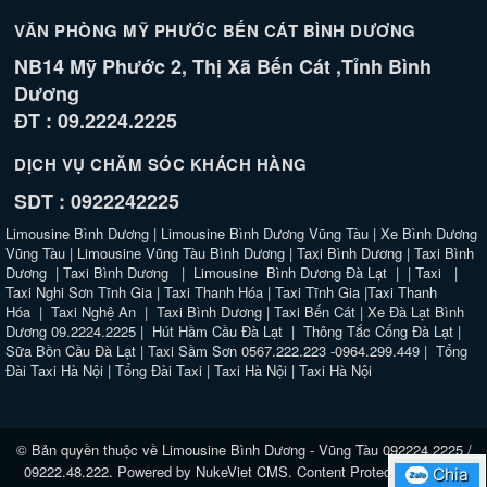
VĂN PHÒNG MỸ PHƯỚC BẾN CÁT BÌNH DƯƠNG
NB14 Mỹ Phước 2, Thị Xã Bến Cát ,Tỉnh Bình
Dương
ĐT : 09.2224.2225
DỊCH VỤ CHĂM SÓC KHÁCH HÀNG
SDT : 0922242225
Limousine Bình Dương
|
Limousine Bình Dương Vũng Tàu
|
Xe Bình Dương
Vũng Tàu
|
Limousine Vũng Tàu Bình Dương
|
Taxi Bình Dương
|
Taxi Bình
Dương
|
Taxi Bình Dương
|
Limousine Bình Dương Đà Lạt
| |
Taxi
|
Taxi Nghi Sơn Tĩnh Gia
|
Taxi Thanh Hóa
|
Taxi Tĩnh Gia
|
Taxi Thanh
Hóa
|
Taxi Nghệ An
|
Taxi Bình Dương
|
Taxi Bến Cát
|
Xe Đà Lạt Bình
Dương 09.2224.2225
|
Hút Hầm Cầu Đà Lạt
|
Thông Tắc Cống Đà Lạt
|
Sữa Bồn Cầu Đà Lạt
|
Taxi Sầm Sơn 0567.222.223 -0964.299.449
|
Tổng
Đài Taxi Hà Nội
|
Tổng Đài Taxi
|
Taxi Hà Nội
|
Taxi Hà Nội
© Bản quyền thuộc về
Limousine Bình Dương - Vũng Tàu 092224.2225 /
09222.48.222
. Powered by
NukeViet CMS
.
Content Protected website
Chia
Chia
Zalo
Zalo