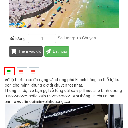
Số lượng:
13
Chuyến
Số lượng
Thêm vào giỏ
Đặt ngay
Với lịch trình xe đa dạng và phong phú khách hàng có thể tự lựa
trọn cho mình khung giờ di chuyển tốt nhất.
Thông tin đặt vé bạn gọi về tổng đài xe víp limousine bình dương
0922242225 hoặc zalo 0922248222 .Mọi thông tin chi tiết bạn
bâm wes ; limouinsinebinhduong.com.