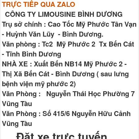
TRỰC TIẾP QUA ZALO
CÔNG TY LIMOUSINE BÌNH DƯƠNG
Trụ sở chính : Cao Tốc Mỹ Phước Tân Vạn
- Huỳnh Văn Lũy - Bình Dương.
Văn phòng : Tc2 Mỹ Phước 2 Tx Bến Cát
- Tĩnh Bình Dương
NHÀ XE : Xuất Bến NB14 Mỹ Phước 2 -
Thị Xã Bến Cát - Bình Dương ( sau lưng
bệnh viện mỹ phước 2)
Văn Phòng : Nguyễn Thái Học Phường 7
Vũng Tàu
Văn Phòng : Số 415/6 Nguyễn Hữu Cảnh
Vũng Tàu
Đặt xe trực tuyến