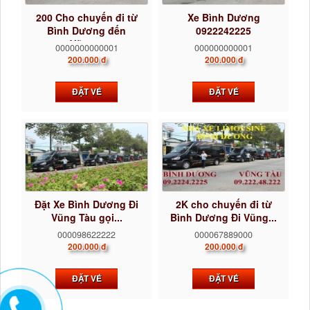
200 Cho chuyến đi từ
Xe Bình Dương
Bình Dương đến
0922242225
Vũng...
0000000000001
000000000001
200.000 đ
200.000 đ
ĐẶT VÉ
ĐẶT VÉ
Đặt Xe Bình Dương Đi
2K cho chuyến đi từ
Vũng Tàu gọi...
Bình Dương Đi Vũng...
000098622222
000067889000
200.000 đ
200.000 đ
ĐẶT VÉ
ĐẶT VÉ