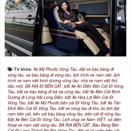
Từ khóa:
Xe Mỹ Phước Vũng Tàu
,
đặt xe bàu bàng đi
vũng tàu
,
xe bàu bàng đi vũng tàu
,
lịch trình xe nam việt
,
lịch
trình xe nam việt bình dương vũng tàu
,
nhà xe nam việt thủ
dầu một
,
BÀ RỊA ĐI BẾN CÁT
,
bắt Xe An Điền Bến Cát Đi Vũng
Tàu
,
bắt xe bàu bàng đi bà rịa vũng tàu
,
bắt Xe Bến Cát Bình
Dương đi Long Hải Long Điền
,
bắt Xe Hòa Lợi Bến Cát Đi
Vũng Tàu
,
bắt Xe Mỹ Phước bến cát Đi Vũng Tàu
,
bắt Xe Tân
Đinh Bến Cát Đi Vũng Tàu
,
bắt xe vũng tàu đi khu du lịch đại
nam bến cát
,
bến cát bàu bàng vũng tàu
,
bến cát đi vũng tàu
,
Đặt Xe Bến Cát Đi Vũng Tàu
,
Lịch chạy xe Nam VIỆT
,
số điện
thoại xe nam việt vũng tàu
,
BÀ RỊA BẾN CÁT
,
Bàu Bàng Bến
Cát Đi Long Thành Bà Rịa Vũng Tàu
,
đặt vé lai uyên bến cát