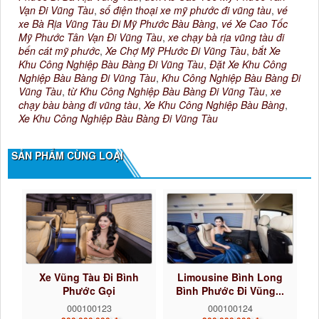
Vạn Đi Vũng Tàu
,
số điện thoại xe mỹ phước đi vũng tàu
,
vé
xe Bà Rịa Vũng Tàu Đi Mỹ Phước Bàu Bàng
,
vé Xe Cao Tốc
Mỹ Phước Tân Vạn Đi Vũng Tàu
,
xe chạy bà rịa vũng tàu đi
bến cát mỹ phước
,
Xe Chợ Mỹ PHước Đi Vũng Tàu
,
bắt Xe
Khu Công Nghiệp Bàu Bàng Đi Vũng Tàu
,
Đặt Xe Khu Công
Nghiệp Bàu Bàng Đi Vũng Tàu
,
Khu Công Nghiệp Bàu Bàng Đi
Vũng Tàu
,
từ Khu Công Nghiệp Bàu Bàng Đi Vũng Tàu
,
xe
chạy bàu bàng đi vũng tàu
,
Xe Khu Công Nghiệp Bàu Bàng
,
Xe Khu Công Nghiệp Bàu Bàng Đi Vũng Tàu
SẢN PHẨM CÙNG LOẠI
Xe Vũng Tàu Đi Bình
Limousine Bình Long
Phước Gọi
Bình Phước Đi Vũng...
0922242225...
000100123
000100124