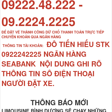
09222.48.222 -
09.2224.2225
ĐỂ ĐẶT VÉ THÀNH CÔNG DỮ CHỔ THANH TOÁN TRỰC TIẾP
CHUYỂN KHOẢN QUA NGÂN HÀNG
ĐÔ TIẾN HIẾU STK
THÔNG TIN TÀI KHOẢN:
0922242225 NGÂN HÀNG
SEABANK NỘI DUNG GHI RÕ
THÔNG TIN SÔ ĐIỆN THOẠI
NGƯỜI ĐẶT XE.
THÔNG BÁO MỚI
LIMOUSINE BÌNH DƯƠNG SẼ CHẠY NHỮNG