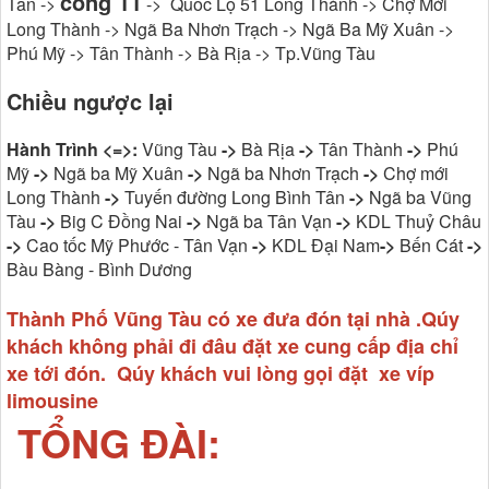
cổng 11
Tân ->
-> Quốc Lộ 51 Long Thành -> Chợ Mới
Long Thành -> Ngã Ba Nhơn Trạch -> Ngã Ba Mỹ Xuân ->
Phú Mỹ -> Tân Thành -> Bà Rịa -> Tp.Vũng Tàu
Chiều ngược lại
Hành Trình <=>:
Vũng Tàu
->
Bà Rịa
->
Tân Thành
->
Phú
Mỹ
->
Ngã ba Mỹ Xuân
->
Ngã ba Nhơn Trạch
->
Chợ mới
Long Thành
->
Tuyến đường Long Bình Tân
->
Ngã ba Vũng
Tàu
->
Big C Đồng Nai
->
Ngã ba Tân Vạn
->
KDL Thuỷ Châu
->
Cao tốc Mỹ Phước - Tân Vạn
->
KDL Đại Nam
->
Bến Cát
->
Bàu Bàng - Bình Dương
Thành Phố Vũng Tàu có xe đưa đón tại nhà .Qúy
khách không phải đi đâu đặt xe cung cấp địa chỉ
xe tới đón. Qúy khách vui lòng gọi đặt xe víp
limousine
TỔNG ĐÀI: