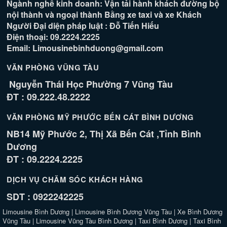
Ngành nghề kinh doanh: Vận tải hành khách đường bộ
nội thành và ngoại thành Bằng xe taxi và xe Khách
Người Đại diện pháp luật : Đỗ Tiến Hiếu
Điện thoại: 09.2224.2225
Email: Limousinebinhduong@gmail.com
VĂN PHÒNG VŨNG TÀU
Nguyễn Thái Học Phường 7 Vũng Tàu
ĐT : 09.222.48.2222
VĂN PHÒNG MỸ PHƯỚC BẾN CÁT BÌNH DƯƠNG
NB14 Mỹ Phước 2, Thị Xã Bến Cát ,Tỉnh Bình
Dương
ĐT : 09.2224.2225
DỊCH VỤ CHĂM SÓC KHÁCH HÀNG
SDT : 0922242225
Limousine Bình Dương
|
Limousine Bình Dương Vũng Tàu
|
Xe Bình Dương
Vũng Tàu
|
Limousine Vũng Tàu Bình Dương
|
Taxi Bình Dương
|
Taxi Bình