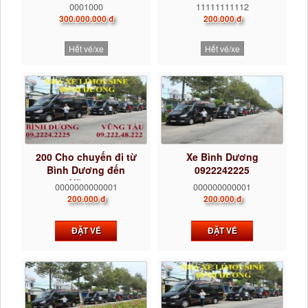
0001000
11111111112
300.000.000 đ
200.000 đ
Hết vé/xe
Hết vé/xe
200 Cho chuyến đi từ
Xe Bình Dương
Bình Dương đến
0922242225
Vũng...
0000000000001
000000000001
200.000 đ
200.000 đ
ĐẶT VÉ
ĐẶT VÉ