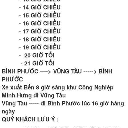
- 14 GIỜ CHIỀU
- 15 GIỜ CHIỀU
- 16 GIỜ CHIỀU
- 17 GIỜ CHIỀU
- 18 GIỜ CHIÊU
- 19 GIỜ CHIỀU
- 20 GIỜ TỐI
- 21 GIỜ TỐI
BÌNH PHƯỚC ----> VŨNG TÀU -----> BÌNH
PHƯỚC
Xe xuất Bến 8 giờ sáng khu Công Nghiệp
Minh Hưng đi Vũng Tàu
Vũng Tàu ----- đi Bình Phước lúc 16 giờ hàng
ngày
QUÝ KHÁCH LƯU Ý :