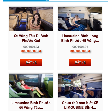
Xe Vũng Tàu Đi Bình
Limousine Bình Long
Phước Gọi
Bình Phước Đi Vũng...
0922242225...
000100123
000100124
300.000.000 đ
300.000.000 đ
ĐẶT VÉ
ĐẶT VÉ
Limousine Bình Phước
Chưa thử sao biết.XE
Đi Vũng Tàu...
LIMOUSINE BÌNH...