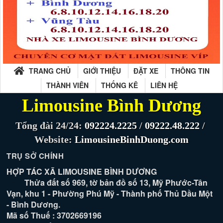
TRANG CHỦ
GIỚI THIỆU
ĐẶT XE
THÔNG TIN
THÀNH VIÊN
THỐNG KÊ
LIÊN HỆ
Limousine Bình Dương
Tổng đài 24/24:
092224.2225
/
09222.48.222
/
Website:
LimousineBinhDuong.com
TRỤ SỞ CHÍNH
HỢP TÁC XÃ LIMOUSINE BÌNH DƯƠNG
Thửa đất số 969, tờ bản đồ số 13, Mỹ Phước-Tân
Vạn, khu 1 - Phường Phú Mỹ - Thành phố Thủ Dầu Một
- Bình Dương.
Mã số Thuế : 3702669196