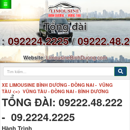
Tổng đài
:
092224.2225
/
09222.48.
:
LimousineBinhDuong.com
Website
XE LIMOUSINE BÌNH DƯƠNG - ĐỒNG NAI - VŨNG
TÀU <=> VŨNG TÀU - ĐỒNG NAI - BÌNH DƯƠNG
TỔNG ĐÀI: 09222.48.222
- 09.2224.2225
Hành Trình