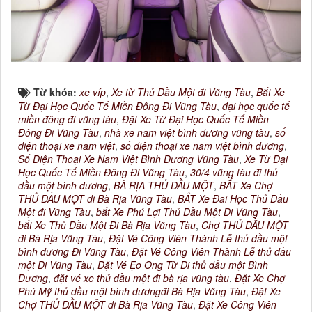
Từ khóa:
xe víp
,
Xe từ Thủ Dầu Một đi Vũng Tàu
,
Bắt Xe
Từ Đại Học Quốc Tế Miền Đông Đi Vũng Tàu
,
đại học quốc tế
miền đông đi vũng tàu
,
Đặt Xe Từ Đại Học Quốc Tế Miền
Đông Đi Vũng Tàu
,
nhà xe nam việt bình dương vũng tàu
,
số
điện thoại xe nam việt
,
số điện thoại xe nam việt bình dương
,
Số Điện Thoại Xe Nam Việt Bình Dương Vũng Tàu
,
Xe Từ Đại
Học Quốc Tế Miền Đông Đi Vũng Tàu
,
30/4 vũng tàu đi thủ
dầu một bình dương
,
BÀ RỊA THỦ DẦU MỘT
,
BẮT Xe Chợ
THỦ DẦU MỘT đi Bà Rịa Vũng Tàu
,
BẮT Xe Đai Học Thủ Dầu
Một đi Vũng Tàu
,
bắt Xe Phú Lợi Thủ Dầu Một Đi Vũng Tàu
,
bắt Xe Thủ Dầu Một Đi Bà Rịa Vũng Tàu
,
Chợ THỦ DẦU MỘT
đi Bà Rịa Vũng Tàu
,
Đặt Vé Công Viên Thành Lễ thủ dầu một
bình dương Đi Vũng Tàu
,
Đặt Vé Công Viên Thành Lễ thủ dầu
một Đi Vũng Tàu
,
Đặt Vé Ẹo Ông Từ Đi thủ dầu một Bình
Dương
,
đặt vé xe thủ dầu một đi bà rịa vũng tàu
,
Đặt Xe Chợ
Phú Mỹ thủ dầu một bình dươngđi Bà Rịa Vũng Tàu
,
Đặt Xe
Chợ THỦ DẦU MỘT đi Bà Rịa Vũng Tàu
,
Đặt Xe Công Viên