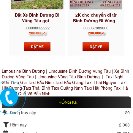
Đặt Xe Bình Dương Đi
2K cho chuyến đi từ
Vũng Tàu gọi...
Bình Dương Đi Vũng...
000098622222
000067889000
200.000 đ
200.000 đ
ĐẶT VÉ
ĐẶT VÉ
Limousine Bình Dương
|
Limousine Bình Dương Vũng Tàu
|
Xe Bình
Dương Vũng Tàu
|
Limousine Vũng Tàu Bình Dương
|
Taxi Nghi
Sơn Tĩnh Gia
Taxi Bắc Ninh
Taxi Bắc Giang
Taxi Thái Nguyên
Taxi
Hải Dương
Taxi Thái Bình
Taxi Quảng Ninh
Taxi Hải Phòng
Taxi Hà
Nội
Taxi Quế Võ Bắc Ninh
THỐNG KÊ
Đang truy cập
29
Hôm nay
2,003