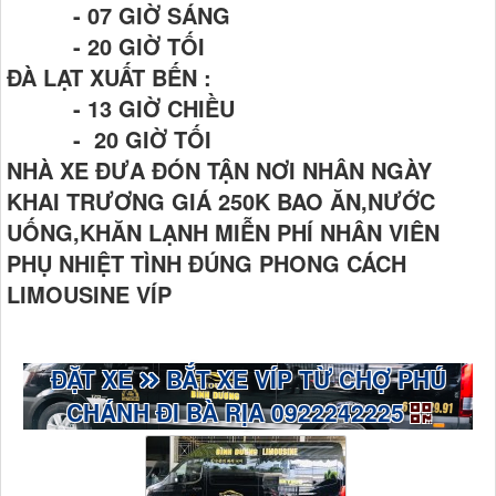
- 07 GIỜ SÁNG
- 20 GIỜ TỐI
ĐÀ LẠT XUẤT BẾN :
- 13 GIỜ CHIỀU
- 20 GIỜ TỐI
NHÀ XE ĐƯA ĐÓN TẬN NƠI NHÂN NGÀY
KHAI TRƯƠNG GIÁ 250K BAO ĂN,NƯỚC
UỐNG,KHĂN LẠNH MIỄN PHÍ NHÂN VIÊN
PHỤ NHIỆT TÌNH ĐÚNG PHONG CÁCH
LIMOUSINE VÍP
ĐẶT XE
BẮT XE VÍP TỪ CHỢ PHÚ
CHÁNH ĐI BÀ RỊA 0922242225