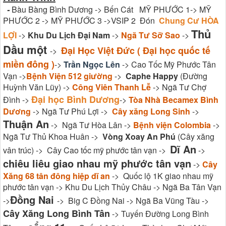
-
Bàu Bàng Bình Dương -> Bến Cát MỸ PHƯỚC 1-> MỸ
PHƯỚC 2 -> MỸ PHƯỚC 3 ->VSIP 2 Đón
Chung Cư HÒA
Thủ
LỢI
->
Khu Du Lịch Đại Nam
->
Ngã Tư Sỡ Sao
->
Dầu một
Đại Học Việt Đức ( Đại học quốc tế
->
miền đông )
->
Trần Ngọc Lên
-> Cao Tốc Mỹ Phước Tân
Vạn ->
Bệnh Viện 512 giường
->
Caphe Happy
(Đường
Huỳnh Văn Lũy) ->
Công Viên Thanh Lễ
-> Ngã Tư Chợ
Đại học Bình Dương
Đình ->
->
Tòa Nhà Becamex Bình
Dương
-> Ngã Tư Phú Lợi ->
Cây xăng Long Sinh
->
Thuận An
-> Ngã Tư Hòa Lân ->
Bệnh viện Colombia
->
Ngã Tư Thủ Khoa Huân ->
Vòng Xoay An Phú
(Cây xăng
Dĩ An
vân trúc) -> Cây Cao tốc mỹ phước tân vạn ->
->
chiêu liêu giao nhau mỹ phước tân vạn
->
Cây
Xăng 68 tân đông hiệp dĩ an
-> Quốc lộ 1K giao nhau mỹ
phước tân vạn -> Khu Du Lịch Thủy Châu -> Ngã Ba Tân Vạn
Đồng Nai
->
-> Big C Đồng Nai -> Ngã Ba Vũng Tàu ->
Cây Xăng Long Bình Tân
-> Tuyến Đường Long Bình