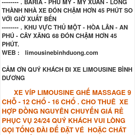
-------- . BARIA - PHÚ MỸ - MỸ XUÂN - LONG
THÀNH NHÀ XE ĐÓN CHẬM HƠN 45 PHÚT SO
VỚI GIỜ XUẤT BẾN
-------- . KHU VỰC THỦ MỘT - HÒA LÂN - AN
PHÚ - CÂY XĂNG 68 ĐÓN CHẬM HƠN 45
PHÚT.
WEB : limousinebinhduong.com
CẢM ƠN QUÝ KHÁCH ĐI XE LIMOUSINE BÌNH
DƯƠNG
XE VÍP LIMOUSINE GHẾ MASSAGE
9
CHỖ - 12 CHỔ - 16 CHỔ . CHO THUÊ XE
HỢP ĐỒNG NGUYÊN CHUYẾN GIÁ RẺ
PHỤC VỤ 24/24 QUÝ KHÁCH VUI LÒNG
GỌI TỔNG ĐÀI ĐỂ ĐẶT VÉ HOẶC CHÁT