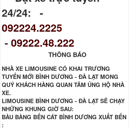
24/24: -
092224.2225
-
09222.48.222
THÔNG BÁO
NHÀ XE LIMOUSINE CÓ KHAI TRƯƠNG
TUYẾN MỚI BÌNH DƯƠNG - ĐÀ LẠT MONG
QUÝ KHÁCH HÀNG QUAN TÂM ỦNG HỘ NHÀ
XE.
LIMOUSINE BÌNH DƯƠNG - ĐÀ LẠT SẼ CHẠY
NHỮNG KHUNG GIỜ SAU:
BÀU BÀNG BẾN CÁT BÌNH DƯƠNG XUẤT BẾN
: