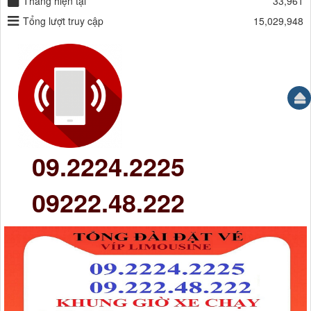
Tháng hiện tại
33,961
Tổng lượt truy cập
15,029,948
09.2224.2225
09222.48.222