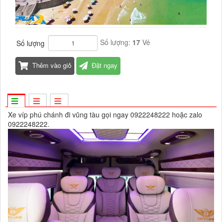
Số lượng:
17
Vé
Số lượng
Thêm vào giỏ
Đặt ngay
Xe víp phú chánh đi vũng tàu gọi ngay 0922248222 hoặc zalo
0922248222.