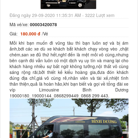
Đăng ngày 29-09-2020 11:35:31 AM - 3222 Lượt xem
Mã vé/xe:
00003420078
Giá:
180.000 đ
/Vé
Mỗi khi bạn muốn đi vũng tàu thì bạn luôn sợ và bị ám
ảnh,bới các xe dù xe khách bắt khách chạy vòng vèo ,chặt
chém,san xe đủ thứ hết,nghĩ đến là mệt mỏi vô cùng,nhưng
bên cạnh đó vẫn luôn có một dịch vụ uy tín và mang lại cho
khách hàng nhiều sự bất ngờ không tưởng,nội thất vô cùng
sáng rộng rãi,bởi thiết kế kiểu hoàng gia,đưa đón khách
đúng địa chỉ,giá vô cùng rẻ,nhân viên và tài xế,nhiệt tình
thân thiện,quả là hoàn hảo,khi bạn biết và gọi về tổng đài xe
víp Limousine Bình Dương
19000180_19000144_0868299449_0868 299 443.