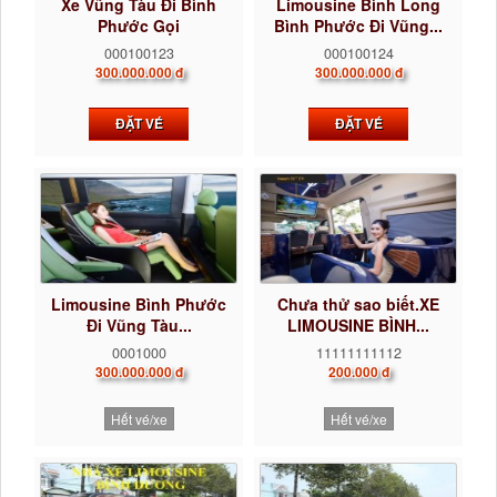
Xe Vũng Tàu Đi Bình
Limousine Bình Long
Phước Gọi
Bình Phước Đi Vũng...
0922242225...
000100123
000100124
300.000.000 đ
300.000.000 đ
ĐẶT VÉ
ĐẶT VÉ
Limousine Bình Phước
Chưa thử sao biết.XE
Đi Vũng Tàu...
LIMOUSINE BÌNH...
0001000
11111111112
300.000.000 đ
200.000 đ
Hết vé/xe
Hết vé/xe