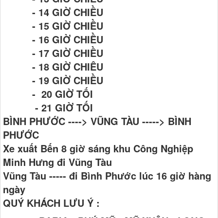
- 14 GIỜ CHIỀU
- 15 GIỜ CHIỀU
- 16 GIỜ CHIỀU
- 17 GIỜ CHIỀU
- 18 GIỜ CHIÊU
- 19 GIỜ CHIỀU
- 20 GIỜ TỐI
- 21 GIỜ TỐI
BÌNH PHƯỚC ----> VŨNG TÀU -----> BÌNH
PHƯỚC
Xe xuất Bến 8 giờ sáng khu Công Nghiệp
Minh Hưng đi Vũng Tàu
Vũng Tàu ----- đi Bình Phước lúc 16 giờ hàng
ngày
QUÝ KHÁCH LƯU Ý :