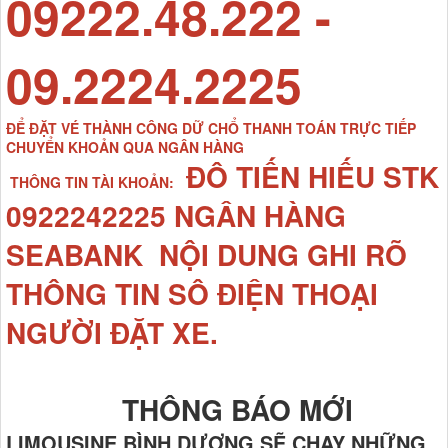
09222.48.222 -
09.2224.2225
ĐỂ ĐẶT VÉ THÀNH CÔNG DỮ CHỔ THANH TOÁN TRỰC TIẾP
CHUYỂN KHOẢN QUA NGÂN HÀNG
ĐÔ TIẾN HIẾU STK
THÔNG TIN TÀI KHOẢN:
0922242225 NGÂN HÀNG
SEABANK NỘI DUNG GHI RÕ
THÔNG TIN SÔ ĐIỆN THOẠI
NGƯỜI ĐẶT XE.
THÔNG BÁO MỚI
LIMOUSINE BÌNH DƯƠNG SẼ CHẠY NHỮNG