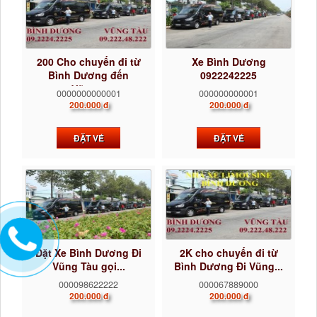
200 Cho chuyến đi từ
Xe Bình Dương
Bình Dương đến
0922242225
Vũng...
0000000000001
000000000001
200.000 đ
200.000 đ
ĐẶT VÉ
ĐẶT VÉ
Đặt Xe Bình Dương Đi
2K cho chuyến đi từ
Vũng Tàu gọi...
Bình Dương Đi Vũng...
000098622222
000067889000
200.000 đ
200.000 đ