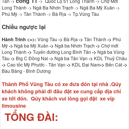
cổng 11
Tân ->
-> Quốc Lộ 51 Long Thành -> Chợ Mới
Long Thành -> Ngã Ba Nhơn Trạch -> Ngã Ba Mỹ Xuân ->
Phú Mỹ -> Tân Thành -> Bà Rịa -> Tp.Vũng Tàu
Chiều ngược lại
Hành Trình <=>:
Vũng Tàu
->
Bà Rịa
->
Tân Thành
->
Phú
Mỹ
->
Ngã ba Mỹ Xuân
->
Ngã ba Nhơn Trạch
->
Chợ mới
Long Thành
->
Tuyến đường Long Bình Tân
->
Ngã ba Vũng
Tàu
->
Big C Đồng Nai
->
Ngã ba Tân Vạn
->
KDL Thuỷ Châu
->
Cao tốc Mỹ Phước - Tân Vạn
->
KDL Đại Nam
->
Bến Cát
->
Bàu Bàng - Bình Dương
Thành Phố Vũng Tàu có xe đưa đón tại nhà .Qúy
khách không phải đi đâu đặt xe cung cấp địa chỉ
xe tới đón. Qúy khách vui lòng gọi đặt xe víp
limousine
TỔNG ĐÀI: