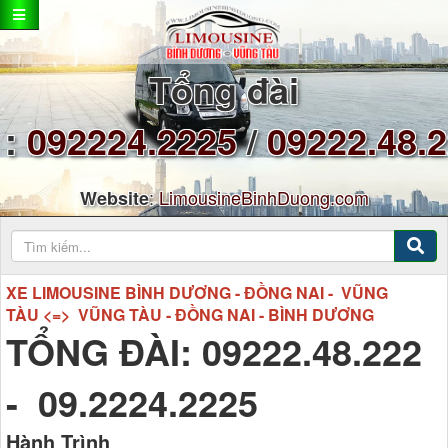
Tổng đài
:
092224.2225
/
09222.48.
:
LimousineBinhDuong.com
Website
XE LIMOUSINE BÌNH DƯƠNG - ĐỒNG NAI - VŨNG
TÀU <=> VŨNG TÀU - ĐỒNG NAI - BÌNH DƯƠNG
TỔNG ĐÀI: 09222.48.222
- 09.2224.2225
Hành Trình