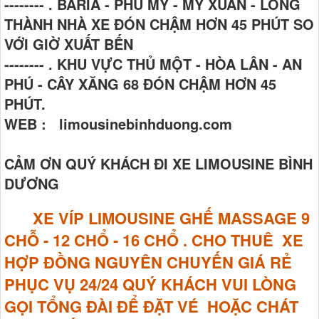
-------- . BARIA - PHÚ MỸ - MỸ XUÂN - LONG
THÀNH NHÀ XE ĐÓN CHẬM HƠN 45 PHÚT SO
VỚI GIỜ XUẤT BẾN
-------- . KHU VỰC THỦ MỘT - HÒA LÂN - AN
PHÚ - CÂY XĂNG 68 ĐÓN CHẬM HƠN 45
PHÚT.
WEB : limousinebinhduong.com
CẢM ƠN QUÝ KHÁCH ĐI XE LIMOUSINE BÌNH
DƯƠNG
XE VÍP LIMOUSINE GHẾ MASSAGE
9
CHỖ - 12 CHỔ - 16 CHỔ . CHO THUÊ XE
HỢP ĐỒNG NGUYÊN CHUYẾN GIÁ RẺ
PHỤC VỤ 24/24 QUÝ KHÁCH VUI LÒNG
GỌI TỔNG ĐÀI ĐỂ ĐẶT VÉ HOẶC CHÁT