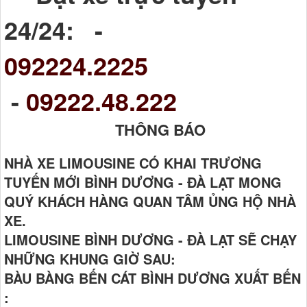
24/24: -
092224.2225
-
09222.48.222
THÔNG BÁO
NHÀ XE LIMOUSINE CÓ KHAI TRƯƠNG
TUYẾN MỚI BÌNH DƯƠNG - ĐÀ LẠT MONG
QUÝ KHÁCH HÀNG QUAN TÂM ỦNG HỘ NHÀ
XE.
LIMOUSINE BÌNH DƯƠNG - ĐÀ LẠT SẼ CHẠY
NHỮNG KHUNG GIỜ SAU:
BÀU BÀNG BẾN CÁT BÌNH DƯƠNG XUẤT BẾN
: