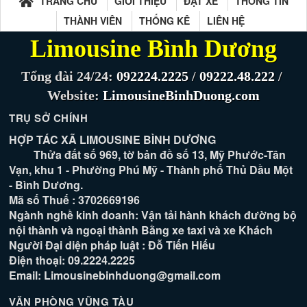
TRANG CHỦ
GIỚI THIỆU
ĐẶT XE
THÔNG TIN
THÀNH VIÊN
THỐNG KÊ
LIÊN HỆ
Limousine Bình Dương
Tổng đài 24/24:
092224.2225
/
09222.48.222
/
Website:
LimousineBinhDuong.com
TRỤ SỞ CHÍNH
HỢP TÁC XÃ LIMOUSINE BÌNH DƯƠNG
Thửa đất số 969, tờ bản đồ số 13, Mỹ Phước-Tân
Vạn, khu 1 - Phường Phú Mỹ - Thành phố Thủ Dầu Một
- Bình Dương.
Mã số Thuế : 3702669196
Ngành nghề kinh doanh: Vận tải hành khách đường bộ
nội thành và ngoại thành Bằng xe taxi và xe Khách
Người Đại diện pháp luật : Đỗ Tiến Hiếu
Điện thoại: 09.2224.2225
Email: Limousinebinhduong@gmail.com
VĂN PHÒNG VŨNG TÀU