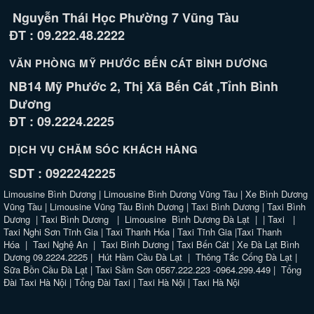
Nguyễn Thái Học Phường 7 Vũng Tàu
ĐT : 09.222.48.2222
VĂN PHÒNG MỸ PHƯỚC BẾN CÁT BÌNH DƯƠNG
NB14 Mỹ Phước 2, Thị Xã Bến Cát ,Tỉnh Bình
Dương
ĐT : 09.2224.2225
DỊCH VỤ CHĂM SÓC KHÁCH HÀNG
SDT : 0922242225
Limousine Bình Dương
|
Limousine Bình Dương Vũng Tàu
|
Xe Bình Dương
Vũng Tàu
|
Limousine Vũng Tàu Bình Dương
|
Taxi Bình Dương
|
Taxi Bình
Dương
|
Taxi Bình Dương
|
Limousine Bình Dương Đà Lạt
| |
Taxi
|
Taxi Nghi Sơn Tĩnh Gia
|
Taxi Thanh Hóa
|
Taxi Tĩnh Gia
|
Taxi Thanh
Hóa
|
Taxi Nghệ An
|
Taxi Bình Dương
|
Taxi Bến Cát
|
Xe Đà Lạt Bình
Dương 09.2224.2225
|
Hút Hầm Cầu Đà Lạt
|
Thông Tắc Cống Đà Lạt
|
Sữa Bồn Cầu Đà Lạt
|
Taxi Sầm Sơn 0567.222.223 -0964.299.449
|
Tổng
Đài Taxi Hà Nội
|
Tổng Đài Taxi
|
Taxi Hà Nội
|
Taxi Hà Nội