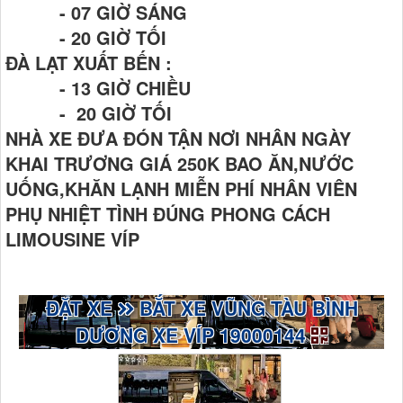
- 07 GIỜ SÁNG
- 20 GIỜ TỐI
ĐÀ LẠT XUẤT BẾN :
- 13 GIỜ CHIỀU
- 20 GIỜ TỐI
NHÀ XE ĐƯA ĐÓN TẬN NƠI NHÂN NGÀY
KHAI TRƯƠNG GIÁ 250K BAO ĂN,NƯỚC
UỐNG,KHĂN LẠNH MIỄN PHÍ NHÂN VIÊN
PHỤ NHIỆT TÌNH ĐÚNG PHONG CÁCH
LIMOUSINE VÍP
ĐẶT XE
BẮT XE VŨNG TÀU BÌNH
DƯƠNG XE VÍP 19000144