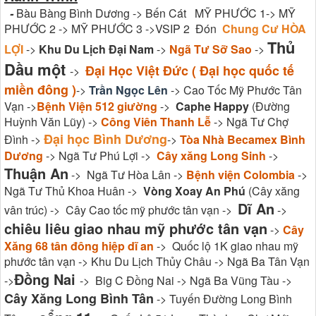
-
Bàu Bàng Bình Dương -> Bến Cát MỸ PHƯỚC 1-> MỸ
PHƯỚC 2 -> MỸ PHƯỚC 3 ->VSIP 2 Đón
Chung Cư HÒA
Thủ
LỢI
->
Khu Du Lịch Đại Nam
->
Ngã Tư Sỡ Sao
->
Dầu một
Đại Học Việt Đức ( Đại học quốc tế
->
miền đông )
->
Trần Ngọc Lên
-> Cao Tốc Mỹ Phước Tân
Vạn ->
Bệnh Viện 512 giường
->
Caphe Happy
(Đường
Huỳnh Văn Lũy) ->
Công Viên Thanh Lễ
-> Ngã Tư Chợ
Đại học Bình Dương
Đình ->
->
Tòa Nhà Becamex Bình
Dương
-> Ngã Tư Phú Lợi ->
Cây xăng Long Sinh
->
Thuận An
-> Ngã Tư Hòa Lân ->
Bệnh viện Colombia
->
Ngã Tư Thủ Khoa Huân ->
Vòng Xoay An Phú
(Cây xăng
Dĩ An
vân trúc) -> Cây Cao tốc mỹ phước tân vạn ->
->
chiêu liêu giao nhau mỹ phước tân vạn
->
Cây
Xăng 68 tân đông hiệp dĩ an
-> Quốc lộ 1K giao nhau mỹ
phước tân vạn -> Khu Du Lịch Thủy Châu -> Ngã Ba Tân Vạn
Đồng Nai
->
-> Big C Đồng Nai -> Ngã Ba Vũng Tàu ->
Cây Xăng Long Bình Tân
-> Tuyến Đường Long Bình