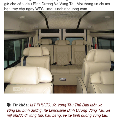
giờ cho cả 2 đầu Bình Dương Và Vũng Tàu.Mọi thong tin chi tiết
bạn truy cập ngay WES :limousinebinhduong.com.
Từ khóa:
MỸ PHƯỚC
,
Xe Vũng Tàu Thủ Dầu Một
,
xe
vũng tàu bình dương
,
Xe Limousine Bình Dương Vũng Tàu
,
xe
mỹ phước đi vũng tàu
,
bàu bàng
,
ve xe binh duong vung tau
,