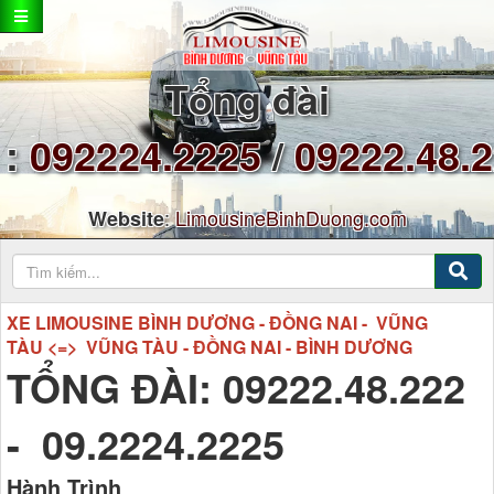
Tổng đài
:
092224.2225
/
09222.48.
:
LimousineBinhDuong.com
Website
XE LIMOUSINE BÌNH DƯƠNG - ĐỒNG NAI - VŨNG
TÀU <=> VŨNG TÀU - ĐỒNG NAI - BÌNH DƯƠNG
TỔNG ĐÀI: 09222.48.222
- 09.2224.2225
Hành Trình