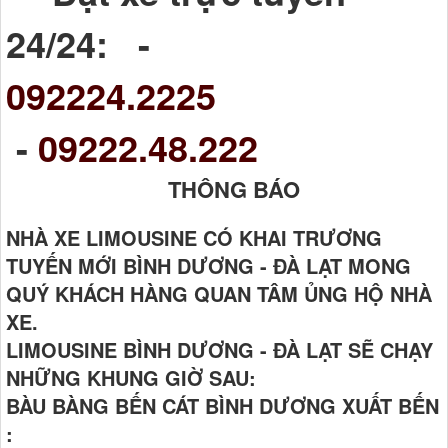
24/24: -
092224.2225
-
09222.48.222
THÔNG BÁO
NHÀ XE LIMOUSINE CÓ KHAI TRƯƠNG
TUYẾN MỚI BÌNH DƯƠNG - ĐÀ LẠT MONG
QUÝ KHÁCH HÀNG QUAN TÂM ỦNG HỘ NHÀ
XE.
LIMOUSINE BÌNH DƯƠNG - ĐÀ LẠT SẼ CHẠY
NHỮNG KHUNG GIỜ SAU:
BÀU BÀNG BẾN CÁT BÌNH DƯƠNG XUẤT BẾN
: