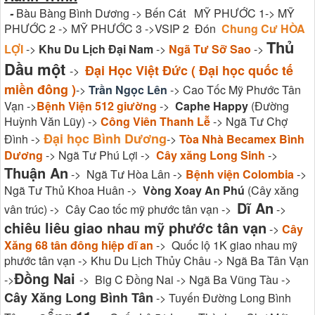
-
Bàu Bàng Bình Dương -> Bến Cát MỸ PHƯỚC 1-> MỸ
PHƯỚC 2 -> MỸ PHƯỚC 3 ->VSIP 2 Đón
Chung Cư HÒA
Thủ
LỢI
->
Khu Du Lịch Đại Nam
->
Ngã Tư Sỡ Sao
->
Dầu một
Đại Học Việt Đức ( Đại học quốc tế
->
miền đông )
->
Trần Ngọc Lên
-> Cao Tốc Mỹ Phước Tân
Vạn ->
Bệnh Viện 512 giường
->
Caphe Happy
(Đường
Huỳnh Văn Lũy) ->
Công Viên Thanh Lễ
-> Ngã Tư Chợ
Đại học Bình Dương
Đình ->
->
Tòa Nhà Becamex Bình
Dương
-> Ngã Tư Phú Lợi ->
Cây xăng Long Sinh
->
Thuận An
-> Ngã Tư Hòa Lân ->
Bệnh viện Colombia
->
Ngã Tư Thủ Khoa Huân ->
Vòng Xoay An Phú
(Cây xăng
Dĩ An
vân trúc) -> Cây Cao tốc mỹ phước tân vạn ->
->
chiêu liêu giao nhau mỹ phước tân vạn
->
Cây
Xăng 68 tân đông hiệp dĩ an
-> Quốc lộ 1K giao nhau mỹ
phước tân vạn -> Khu Du Lịch Thủy Châu -> Ngã Ba Tân Vạn
Đồng Nai
->
-> Big C Đồng Nai -> Ngã Ba Vũng Tàu ->
Cây Xăng Long Bình Tân
-> Tuyến Đường Long Bình