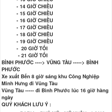
- 14 GIỜ CHIỀU
- 15 GIỜ CHIỀU
- 16 GIỜ CHIỀU
- 17 GIỜ CHIỀU
- 18 GIỜ CHIÊU
- 19 GIỜ CHIỀU
- 20 GIỜ TỐI
- 21 GIỜ TỐI
BÌNH PHƯỚC ----> VŨNG TÀU -----> BÌNH
PHƯỚC
Xe xuất Bến 8 giờ sáng khu Công Nghiệp
Minh Hưng đi Vũng Tàu
Vũng Tàu ----- đi Bình Phước lúc 16 giờ hàng
ngày
QUÝ KHÁCH LƯU Ý :