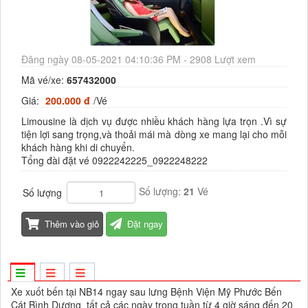
Đăng ngày 08-05-2021 04:10:36 PM - 2908 Lượt xem
Mã vé/xe:
657432000
Giá:
200.000 đ
/Vé
Limousine là dịch vụ được nhiều khách hàng lựa trọn .Vì sự
tiện lợi sang trọng,và thoải mái mà dòng xe mang lại cho mỗi
khách hàng khi di chuyển.
Tổng đài đặt vé 0922242225_0922248222
Số lượng:
21
Vé
Số lượng
Thêm vào giỏ
Đặt ngay
Xe xuốt bến tại NB14 ngay sau lưng Bệnh Viện Mỹ Phước Bến
Cát Bình Dương tất cả các ngày trong tuần từ 4 giờ sáng đến 20