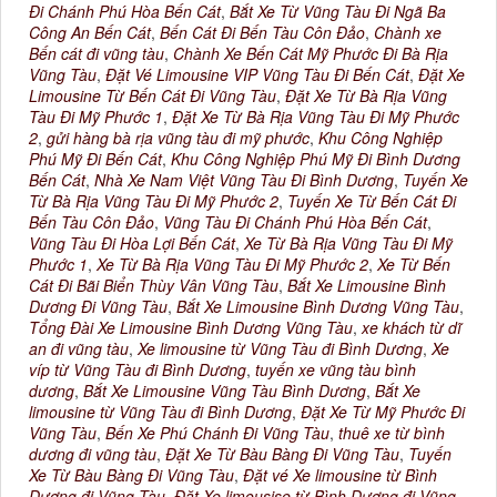
Đi Chánh Phú Hòa Bến Cát
,
Bắt Xe Từ Vũng Tàu Đi Ngã Ba
Công An Bến Cát
,
Bến Cát Đi Bến Tàu Côn Đảo
,
Chành xe
Bến cát đi vũng tàu
,
Chành Xe Bến Cát Mỹ Phước Đi Bà Rịa
Vũng Tàu
,
Đặt Vé Limousine VIP Vũng Tàu Đi Bến Cát
,
Đặt Xe
Limousine Từ Bến Cát Đi Vũng Tàu
,
Đặt Xe Từ Bà Rịa Vũng
Tàu Đi Mỹ Phước 1
,
Đặt Xe Từ Bà Rịa Vũng Tàu Đi Mỹ Phước
2
,
gửi hàng bà rịa vũng tàu đi mỹ phước
,
Khu Công Nghiệp
Phú Mỹ Đi Bến Cát
,
Khu Công Nghiệp Phú Mỹ Đi Bình Dương
Bến Cát
,
Nhà Xe Nam Việt Vũng Tàu Đi Bình Dương
,
Tuyến Xe
Từ Bà Rịa Vũng Tàu Đi Mỹ Phước 2
,
Tuyến Xe Từ Bến Cát Đi
Bến Tàu Côn Đảo
,
Vũng Tàu Đi Chánh Phú Hòa Bến Cát
,
Vũng Tàu Đi Hòa Lợi Bến Cát
,
Xe Từ Bà Rịa Vũng Tàu Đi Mỹ
Phước 1
,
Xe Từ Bà Rịa Vũng Tàu Đi Mỹ Phước 2
,
Xe Từ Bến
Cát Đi Bãi Biển Thùy Vân Vũng Tàu
,
Bắt Xe Limousine Bình
Dương Đi Vũng Tàu
,
Bắt Xe Limousine Bình Dương Vũng Tàu
,
Tổng Đài Xe Limousine Bình Dương Vũng Tàu
,
xe khách từ dĩ
an đi vũng tàu
,
Xe limousine từ Vũng Tàu đi Bình Dương
,
Xe
víp từ Vũng Tàu đi Bình Dương
,
tuyến xe vũng tàu bình
dương
,
Bắt Xe Limousine Vũng Tàu Bình Dương
,
Bắt Xe
limousine từ Vũng Tàu đi Bình Dương
,
Đặt Xe Từ Mỹ Phước Đi
Vũng Tàu
,
Bến Xe Phú Chánh Đi Vũng Tàu
,
thuê xe từ bình
dương đi vũng tàu
,
Đặt Xe Từ Bàu Bàng Đi Vũng Tàu
,
Tuyến
Xe Từ Bàu Bàng Đi Vũng Tàu
,
Đặt vé Xe limousine từ Bình
Dương đi Vũng Tàu
,
Đặt Xe limousise từ Bình Dương đi Vũng