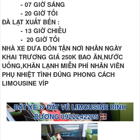
- 07 GIỜ SÁNG
- 20 GIỜ TỐI
ĐÀ LẠT XUẤT BẾN :
- 13 GIỜ CHIỀU
- 20 GIỜ TỐI
NHÀ XE ĐƯA ĐÓN TẬN NƠI NHÂN NGÀY
KHAI TRƯƠNG GIÁ 250K BAO ĂN,NƯỚC
UỐNG,KHĂN LẠNH MIỄN PHÍ NHÂN VIÊN
PHỤ NHIỆT TÌNH ĐÚNG PHONG CÁCH
LIMOUSINE VÍP
ĐẶT XE
ĐẶT VÉ LIMOUSINE BÌNH
DƯƠNG 0922242225