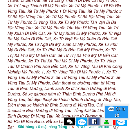
Thành Đi Bến Cát
,
Xe Từ Long Thành Đi Bến Cát Mỹ Phước
,
Xe Từ Long Thành Đi Mỹ Phước
,
Xe Từ Mỹ Phước 1 Đi Bà Rịa
Vũng Tàu
,
Xe Từ Mỹ Phước 1 Đi Vũng Tàu
,
Xe Từ Mỹ Phước 3
Đi Bà Rịa Vũng Tàu
,
Xe Từ Mỹ Phước Đi Bà Rịa Vũng Tàu
,
Xe
Từ Mỹ Phước Đi Vũng Tàu
,
Xe Từ Mỹ Phước Tân Vạn Đi Bà
Rịa Vũng Tàu
,
Xe Từ Mỹ Phước Tân Vạn Đi Vũng Tàu
,
Xe Từ
Mỹ Xuân Đi Bến Cát
,
Xe Từ Mỹ Xuân Đi Mỹ Phước
,
Xe Từ Ngã
Ba Mỹ Xuân Đi Bến Cát
,
Xe Từ Ngã Ba Mỹ Xuân Đi Bến Cát
Mỹ Phước
,
Xe Từ Ngã Ba Mỹ Xuân Đi Mỹ Phước
,
Xe Từ Phú
Mỹ Đi Bến Cát
,
Xe Từ Phú Mỹ Đi Bến Cát Mỹ Phước
,
Xe Từ
Thị Xã Phú Mỹ Đi Bến Cát
,
Xe Từ Thị Xã Phú Mỹ Đi Bến Cát
Mỹ Phước
,
Xe Từ Thị Xã Phú Mỹ Đi Mỹ Phước
,
Xe Từ Vũng
Tàu Đi Chánh Phú Hòa Bến Cát
,
Xe Từ Vũng Tàu Đi Khu Công
Nghiệp Mỹ Phước 1
,
Xe Từ Vũng Tàu Đi Mỹ Phước 1
,
Xe Từ
Vũng Tàu Đi Mỹ Phước 2
,
Xe Từ Vũng Tàu Đi Mỹ Phước 3
,
Xe
Vũng Tàu Đi Mỹ Phước
,
Điện thoại xe giường nằm từ Vũng
Tàu đi Bình Dương
,
Danh sách Xe đi từ Bình Dương đi Bình
Dương
,
Số xe giường nằm từ Thàn Bình Dương Phố Mới đi
Vũng Tàu
,
Số điện thoại Xe khách từBình Dương đi Vũng Tàu
,
Điện thoại xe khách từ Bình Dương đi VũngTàu
,
Giá cước Xe
Chia
Chia
Zalo
Zalo
limousine Bình Dương đi Vũng Tàu
,
Tồng Đài Xe Limousine
sẻ
sẻ
Bình Dương Đi Vũng Tàu
,
Xe limousine từ Dương đi Vũng Tàu
,
Bà Rịa Đi Bàu Bàng
,
Bắt xe Lai Hưng Bàu Bàng Đi Vũng Tàu
,
Zalo
Zalo
Giỏ hàng :
0
mặt hàng
Tổng :
0
VND
Xem chi tiết
Bắt Xe Lai Khê Bàu Bàng Đi Vũng Tàu
,
Bắt Xe Limousine Mỹ