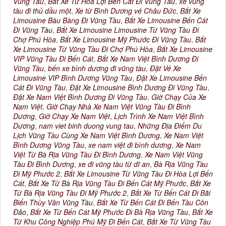
Vũng Tàu
,
Bắt Xe Từ Hòa Lợi Bến Cát Đi Vũng Tàu
,
xe vũng
tàu đi thủ dầu một
,
Xe từ Bình Dương vé Châu Đức
,
Bắt Xe
Limousine Bàu Bàng Đi Vũng Tàu
,
Bắt Xe Limousine Bến Cát
Đi Vũng Tàu
,
Bắt Xe Limousine Limousine Từ Vũng Tàu Đi
Chợ Phú Hòa
,
Bắt Xe Limousine Mỹ Phước Đi Vũng Tàu
,
Bắt
Xe Limousine Từ Vũng Tàu Đi Chợ Phú Hòa
,
Bắt Xe Limousine
VIP Vũng Tàu Đi Bến Cát
,
Bắt Xe Nam Việt Bình Dương Đi
Vũng Tàu
,
bến xe bình dương đi vũng tàu
,
Đặt Vé Xe
Limousine VIP Bình Dương Vũng Tàu
,
Đặt Xe Limousine Bến
Cát Đi Vũng Tàu
,
Đặt Xe Limousine Bình Dương Đi Vũng Tàu
,
Đặt Xe Nam Việt Bình Dương Đi Vũng Tàu
,
Giờ Chạy Của Xe
Nam Việt
,
Giờ Chạy Nhà Xe Nam Việt Vũng Tàu Đi Bình
Dương
,
Giờ Chạy Xe Nam Việt
,
Lịch Trình Xe Nam Việt Bình
Dương
,
nam viet binh duong vung tau
,
Những Địa Điểm Du
Lịch Vũng Tàu Cùng Xe Nam Việt Bình Dương
,
Xe Nam Việt
Bình Dương Vũng Tàu
,
xe nam việt đi bình dương
,
Xe Nam
Việt Từ Bà Rịa Vũng Tàu Đi Bình Dương
,
Xe Nam Việt Vũng
Tàu Đi Bình Dương
,
xe đi vũng tàu từ dĩ an
,
Bà Rịa Vũng Tàu
Đi Mỹ Phước 2
,
Bắt Xe Limousine Từ Vũng Tàu Đi Hòa Lợi Bến
Cát
,
Bắt Xe Từ Bà Rịa Vũng Tàu Đi Bến Cát Mỹ Phước
,
Bắt Xe
Từ Bà Rịa Vũng Tàu Đi Mỹ Phước 2
,
Bắt Xe Từ Bến Cát Đi Bãi
Biển Thùy Vân Vũng Tàu
,
Bắt Xe Từ Bến Cát Đi Bến Tàu Côn
Đảo
,
Bắt Xe Từ Bến Cát Mỹ Phước Đi Bà Rịa Vũng Tàu
,
Bắt Xe
Từ Khu Công Nghiệp Phú Mỹ Đi Bến Cát
,
Bắt Xe Từ Vũng Tàu