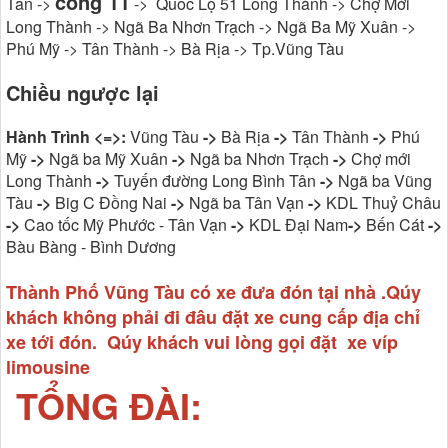
cổng 11
Tân ->
-> Quốc Lộ 51 Long Thành -> Chợ Mới
Long Thành -> Ngã Ba Nhơn Trạch -> Ngã Ba Mỹ Xuân ->
Phú Mỹ -> Tân Thành -> Bà Rịa -> Tp.Vũng Tàu
Chiều ngược lại
Hành Trình <=>:
Vũng Tàu
->
Bà Rịa
->
Tân Thành
->
Phú
Mỹ
->
Ngã ba Mỹ Xuân
->
Ngã ba Nhơn Trạch
->
Chợ mới
Long Thành
->
Tuyến đường Long Bình Tân
->
Ngã ba Vũng
Tàu
->
Big C Đồng Nai
->
Ngã ba Tân Vạn
->
KDL Thuỷ Châu
->
Cao tốc Mỹ Phước - Tân Vạn
->
KDL Đại Nam
->
Bến Cát
->
Bàu Bàng - Bình Dương
Thành Phố Vũng Tàu có xe đưa đón tại nhà .Qúy
khách không phải đi đâu đặt xe cung cấp địa chỉ
xe tới đón. Qúy khách vui lòng gọi đặt xe víp
limousine
TỔNG ĐÀI: