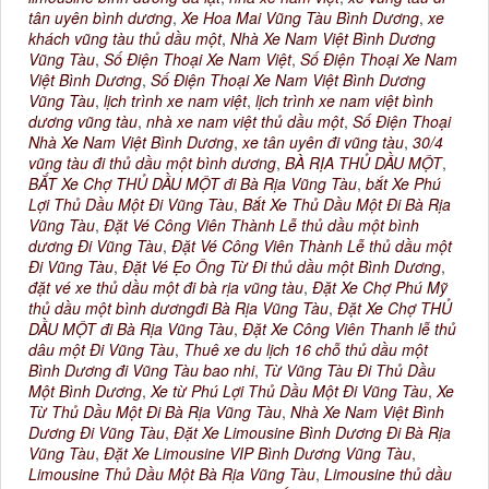
tân uyên bình dương
,
Xe Hoa Mai Vũng Tàu Bình Dương
,
xe
khách vũng tàu thủ dầu một
,
Nhà Xe Nam Việt Bình Dương
Vũng Tàu
,
Số Điện Thoại Xe Nam Việt
,
Số Điện Thoại Xe Nam
Việt Bình Dương
,
Số Điện Thoại Xe Nam Việt Bình Dương
Vũng Tàu
,
lịch trình xe nam việt
,
lịch trình xe nam việt bình
dương vũng tàu
,
nhà xe nam việt thủ dầu một
,
Số Điện Thoại
Nhà Xe Nam Việt Bình Dương
,
xe tân uyên đi vũng tàu
,
30/4
vũng tàu đi thủ dầu một bình dương
,
BÀ RỊA THỦ DẦU MỘT
,
BẮT Xe Chợ THỦ DẦU MỘT đi Bà Rịa Vũng Tàu
,
bắt Xe Phú
Lợi Thủ Dầu Một Đi Vũng Tàu
,
Bắt Xe Thủ Dầu Một Đi Bà Rịa
Vũng Tàu
,
Đặt Vé Công Viên Thành Lễ thủ dầu một bình
dương Đi Vũng Tàu
,
Đặt Vé Công Viên Thành Lễ thủ dầu một
Đi Vũng Tàu
,
Đặt Vé Ẹo Ông Từ Đi thủ dầu một Bình Dương
,
đặt vé xe thủ dầu một đi bà rịa vũng tàu
,
Đặt Xe Chợ Phú Mỹ
thủ dầu một bình dươngđi Bà Rịa Vũng Tàu
,
Đặt Xe Chợ THỦ
DẦU MỘT đi Bà Rịa Vũng Tàu
,
Đặt Xe Công Viên Thanh lễ thủ
dâu một Đi Vũng Tàu
,
Thuê xe du lịch 16 chỗ thủ dầu một
Bình Dương đi Vũng Tàu bao nhi
,
Từ Vũng Tàu Đi Thủ Dầu
Một Bình Dương
,
Xe từ Phú Lợi Thủ Dầu Một Đi Vũng Tàu
,
Xe
Từ Thủ Dầu Một Đi Bà Rịa Vũng Tàu
,
Nhà Xe Nam Việt Bình
Dương Đi Vũng Tàu
,
Đặt Xe Limousine Bình Dương Đi Bà Rịa
Vũng Tàu
,
Đặt Xe Limousine VIP Bình Dương Vũng Tàu
,
Limousine Thủ Dầu Một Bà Rịa Vũng Tàu
,
Limousine thủ dầu