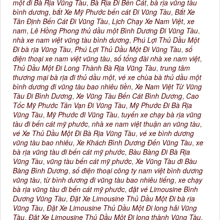
một đi Bà Rịa Vũng Tàu
,
Bà Rịa Đi Bến Cát
,
bà rịa vũng tàu
bình dương
,
bắt Xe Mỹ Phước bến cát Đi Vũng Tàu
,
Bắt Xe
Tân Định Bến Cát Đi Vũng Tàu
,
Lịch Chạy Xe Nam Việt
,
xe
nam
,
Lê Hồng Phong thủ dầu một Bình Dương Đi Vũng Tàu
,
nhà xe nam việt vũng tàu bình dương
,
Phú Lợi Thủ Dầu Một
Đi bà rịa Vũng Tàu
,
Phú Lợi Thủ Dầu Một Đi Vũng Tàu
,
số
điện thoại xe nam việt vũng tàu
,
số tổng đài nhà xe nam việt
,
Thủ Dầu Một Đi Long Thành Bà Rịa Vũng Tàu
,
trung tâm
thương mại bà rịa đi thủ dầu một
,
vé xe chùa bà thủ dầu một
bình dương đi vũng tàu bao nhiêu tiền
,
Xe Nam Việt Từ Vũng
Tàu Đi Bình Dương
,
Xe Vũng Tàu Bến Cát Bình Dương
,
Cao
Tốc Mỹ Phước Tân Vạn Đi Vũng Tàu
,
Mỹ Phước Đi Bà Rịa
Vũng Tàu
,
Mỹ Phước đi Vũng Tàu
,
tuyến xe chạy bà rịa vũng
tàu đi bến cát mỹ phước
,
nhà xe nam việt thuận an vũng tàu
,
vé Xe Thủ Dầu Một Đi Bà Rịa Vũng Tàu
,
vé xe bình dương
vũng tàu bao nhiêu
,
Xe Khách Bình Dương Đến Vũng Tàu
,
xe
bà rịa vũng tàu đi bến cát mỹ phước
,
Bàu Bàng Đi Bà Rịa
Vũng Tàu
,
vũng tàu bến cát mỹ phước
,
Xe Vũng Tàu đi Bàu
Bàng Bình Dương
,
số điện thoại công ty nam việt bình dương
vũng tàu
,
từ bình dương đi vũng tàu bao nhiêu tiếng
,
xe chạy
bà rịa vũng tàu đi bến cát mỹ phước
,
đặt vé Limousine Bình
Dương Vũng Tàu
,
Đặt Xe Limousine Thủ Dầu Một Đi bà rịa
Vũng Tàu
,
Đặt Xe Limousine Thủ Dầu Một Đi long hải Vũng
Tàu
,
Đặt Xe Limousine Thủ Dầu Một Đi long thành Vũng Tàu
,