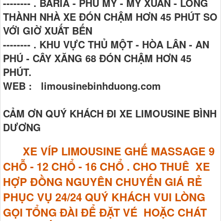
-------- . BARIA - PHÚ MỸ - MỸ XUÂN - LONG
THÀNH NHÀ XE ĐÓN CHẬM HƠN 45 PHÚT SO
VỚI GIỜ XUẤT BẾN
-------- . KHU VỰC THỦ MỘT - HÒA LÂN - AN
PHÚ - CÂY XĂNG 68 ĐÓN CHẬM HƠN 45
PHÚT.
WEB : limousinebinhduong.com
CẢM ƠN QUÝ KHÁCH ĐI XE LIMOUSINE BÌNH
DƯƠNG
XE VÍP LIMOUSINE GHẾ MASSAGE
9
CHỖ - 12 CHỔ - 16 CHỔ . CHO THUÊ XE
HỢP ĐỒNG NGUYÊN CHUYẾN GIÁ RẺ
PHỤC VỤ 24/24 QUÝ KHÁCH VUI LÒNG
GỌI TỔNG ĐÀI ĐỂ ĐẶT VÉ HOẶC CHÁT