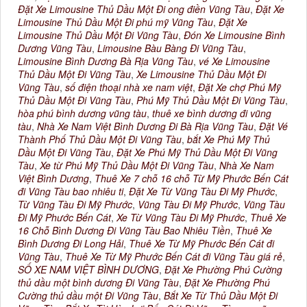
Đặt Xe Limousine Thủ Dầu Một Đi ong điền Vũng Tàu
,
Đặt Xe
Limousine Thủ Dầu Một Đi phú mỹ Vũng Tàu
,
Đặt Xe
Limousine Thủ Dầu Một Đi Vũng Tàu
,
Đón Xe Limousine Bình
Dương Vũng Tàu
,
Limousine Bàu Bàng Đi Vũng Tàu
,
Limousine Bình Dương Bà Rịa Vũng Tàu
,
vé Xe Limousine
Thủ Dầu Một Đi Vũng Tàu
,
Xe Limousine Thủ Dầu Một Đi
Vũng Tàu
,
số điện thoại nhà xe nam việt
,
Đặt Xe chợ Phú Mỹ
Thủ Dầu Một Đi Vũng Tàu
,
Phú Mỹ Thủ Dầu Một Đi Vũng Tàu
,
hòa phú bình dương vũng tàu
,
thuê xe bình dương đi vũng
tàu
,
Nhà Xe Nam Việt Bình Dương Đi Bà Rịa Vũng Tàu
,
Đặt Vé
Thành Phố Thủ Dầu Một Đi Vũng Tàu
,
bắt Xe Phú Mỹ Thủ
Dầu Một Đi Vũng Tàu
,
Đặt Xe Phú Mỹ Thủ Dầu Một Đi Vũng
Tàu
,
Xe từ Phú Mỹ Thủ Dầu Một Đi Vũng Tàu
,
Nhà Xe Nam
Việt Bình Dương
,
Thuê Xe 7 chỗ 16 chỗ Từ Mỹ Phước Bến Cát
đi Vũng Tàu bao nhiêu ti
,
Đặt Xe Từ Vũng Tàu Đi Mỹ Phước
,
Từ Vũng Tàu Đi Mỹ Phước
,
Vũng Tàu Đi Mỹ Phước
,
Vũng Tàu
Đi Mỹ Phước Bến Cát
,
Xe Từ Vũng Tàu Đi Mỹ Phước
,
Thuê Xe
16 Chỗ Bình Dương Đi Vũng Tàu Bao Nhiêu Tiền
,
Thuê Xe
Bình Dương Đi Long Hải
,
Thuê Xe Từ Mỹ Phước Bến Cát đi
Vũng Tàu
,
Thuê Xe Từ Mỹ Phước Bến Cát đi Vũng Tàu giá rẻ
,
SỐ XE NAM VIỆT BÌNH DƯƠNG
,
Đặt Xe Phường Phú Cường
thủ dầu một bình dương Đi Vũng Tàu
,
Đặt Xe Phường Phú
Cường thủ dầu một Đi Vũng Tàu
,
Bắt Xe Từ Thủ Dầu Một Đi