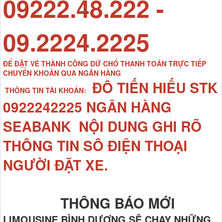
09222.48.222 -
09.2224.2225
ĐỂ ĐẶT VÉ THÀNH CÔNG DỮ CHỔ THANH TOÁN TRỰC TIẾP
CHUYỂN KHOẢN QUA NGÂN HÀNG
ĐÔ TIẾN HIẾU STK
THÔNG TIN TÀI KHOẢN:
0922242225 NGÂN HÀNG
SEABANK NỘI DUNG GHI RÕ
THÔNG TIN SÔ ĐIỆN THOẠI
NGƯỜI ĐẶT XE.
THÔNG BÁO MỚI
LIMOUSINE BÌNH DƯƠNG SẼ CHẠY NHỮNG