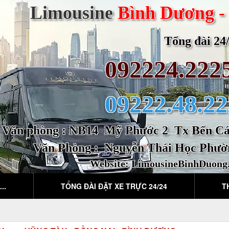
Limousine
Bình Dương -
Tổng đài 24/2
092224.222
09222.48.22
Văn phòng : NB14 Mỹ Phước 2 Tx Bến Cát
Văn Phòng : Nguyễn Thái Học Phườ
Website:
LimousineBinhDuong
..
TỔNG ĐÀI ĐẶT XE TRỰC 24/24
T