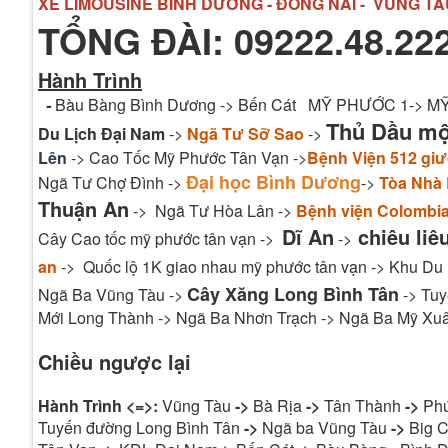
XE LIMOUSINE BÌNH DƯƠNG - ĐỒNG NAI - VŨNG TÀ
TỔNG ĐÀI: 09222.48.222
Hành Trình
-
Bàu Bàng Bình Dương -> Bến Cát MỸ PHƯỚC 1-> 
Thủ Dầu m
Du Lịch Đại Nam
->
Ngã Tư Sỡ Sao
->
Lên
-> Cao Tốc Mỹ Phước Tân Vạn ->
Bệnh Viện 512 gi
Đại học Bình Dương
Ngã Tư Chợ Đình ->
->
Tòa Nhà
Thuận An
-> Ngã Tư Hòa Lân ->
Bệnh viện Colombi
Dĩ An
chiêu liê
Cây Cao tốc mỹ phước tân vạn ->
->
an
-> Quốc lộ 1K giao nhau mỹ phước tân vạn -> Khu Du
Cây Xăng Long Bình Tân
Ngã Ba Vũng Tàu ->
-> Tuy
Mới Long Thành -> Ngã Ba Nhơn Trạch -> Ngã Ba Mỹ Xuâ
Chiều ngược lại
Hành Trình <=>:
Vũng Tàu
->
Bà Rịa
->
Tân Thành
->
Ph
Tuyến đường Long Bình Tân
->
Ngã ba Vũng Tàu
->
Big C