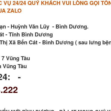
VỤ 24/24 QUÝ KHÁCH VUI LÒNG GỌI TỔN
QUA ZALO
Vạn - Huỳnh Văn Lũy - Bình Dương.
t - Tĩnh Bình Dương
hị Xã Bến Cát - Bình Dương ( sau lưng bện
 7 Vũng Tàu
h Vũng Tàu
24: -
.222