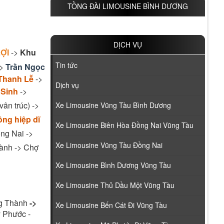
TỒNG ĐÀI LIMOUSINE BÌNH DƯƠNG
DỊCH VỤ
ỢI
->
Khu
Tin tức
->
Trần Ngọc
Thanh Lễ
->
Dịch vụ
 Sinh
->
ân trúc) ->
Xe Limousine Vũng Tàu Bình Dương
ông hiệp dĩ
Xe Limousine Biên Hòa Đồng Nai Vũng Tàu
ng Nai ->
Xe Limousine Vũng Tàu Đồng Nai
ành -> Chợ
Xe Limousine Bình Dương Vũng Tàu
Xe Limousine Thủ Dầu Một Vũng Tàu
g Thành
->
Xe Limousine Bến Cát Đi Vũng Tàu
 Phước -