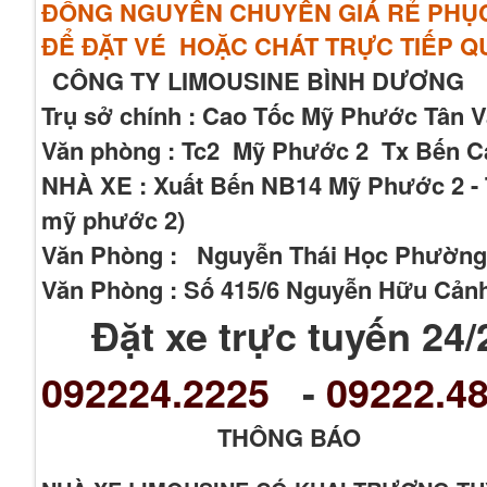
ĐỒNG NGUYÊN CHUYẾN GIÁ RẺ PHỤC 
ĐỂ ĐẶT VÉ HOẶC CHÁT TRỰC TIẾP 
CÔNG TY LIMOUSINE BÌNH DƯƠNG
Trụ sở chính : Cao Tốc Mỹ Phước Tân 
Văn phòng : Tc2 Mỹ Phước 2 Tx Bến Cá
NHÀ XE : Xuất Bến NB14 Mỹ Phước 2 - T
mỹ phước 2)
Văn Phòng : Nguyễn Thái Học Phường
Văn Phòng : Số 415/6 Nguyễn Hữu Cản
Đặt xe trực tuyến 24/
092224.2225
-
09222.48
THÔNG BÁO