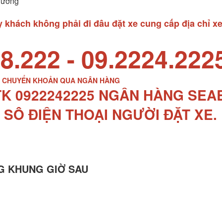
Dương
khách không phải đi đâu đặt xe cung cấp địa chỉ xe
8.222 - 09.2224.222
P CHUYỂN KHOẢN QUA NGÂN HÀNG
TK 0922242225 NGÂN HÀNG SE
 SÔ ĐIỆN THOẠI NGƯỜI ĐẶT XE.
G KHUNG GIỜ SAU