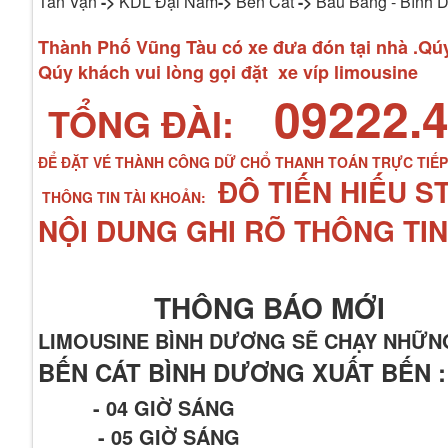
Tân Vạn
->
KDL Đại Nam
->
Bến Cát
->
Bàu Bàng - Bình 
Thành Phố Vũng Tàu có xe đưa đón tại nhà .Qúy 
Qúy khách vui lòng gọi đặt xe víp limousine
09222.4
TỔNG ĐÀI:
ĐỂ ĐẶT VÉ THÀNH CÔNG DỮ CHỔ THANH TOÁN TRỰC TIẾ
ĐÔ TIẾN HIẾU S
THÔNG TIN TÀI KHOẢN:
NỘI DUNG GHI RÕ THÔNG TIN
THÔNG BÁO MỚI
LIMOUSINE BÌNH DƯƠNG SẼ CHẠY NHỮN
BẾN CÁT BÌNH DƯƠNG XUẤT BẾN :
- 04 GIỜ SÁNG
- 05 GIỜ SÁNG