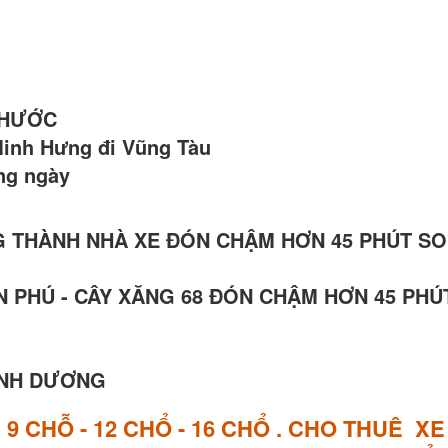
 PHƯỚC
Minh Hưng đi Vũng Tàu
àng ngày
 LONG THÀNH NHÀ XE ĐÓN CHẬM HƠN 45 PHÚT SO
 AN PHÚ - CÂY XĂNG 68 ĐÓN CHẬM HƠN 45 PHÚ
BÌNH DƯƠNG
E
9 CHỖ - 12 CHỔ - 16 CHỔ . CHO THUÊ X