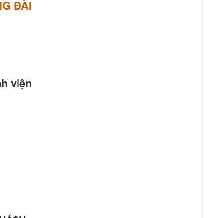
G ĐÀI
h viện