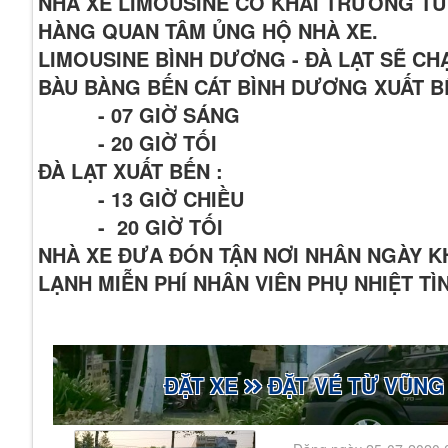
NHÀ XE LIMOUSINE CÓ KHAI TRƯƠNG TU
HÀNG QUAN TÂM ỦNG HỘ NHÀ XE.
LIMOUSINE BÌNH DƯƠNG - ĐÀ LẠT SẼ C
BÀU BÀNG BẾN CÁT BÌNH DƯƠNG XUẤT B
- 07 GIỜ SÁNG
- 20 GIỜ TỐI
ĐÀ LẠT XUẤT BẾN :
- 13 GIỜ CHIỀU
- 20 GIỜ TỐI
NHÀ XE ĐƯA ĐÓN TẬN NƠI NHÂN NGÀY 
LẠNH MIỄN PHÍ NHÂN VIÊN PHỤ NHIỆT T
ĐẶT XE
ĐẶT VÉ TỪ VŨNG 