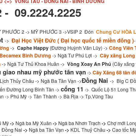
U <=> VŨNG TÀU - ĐỒNG NAI - BÌNH DƯƠNG
 - 09.2224.2225
MỸ PHƯỚC 2 -> MỸ PHƯỚC 3 ->VSIP 2 Đón
Chung Cư HÒA L
ột
Đại Học Việt Đức ( Đại học quốc tế miền đông )
->
ường
->
Caphe Happy
(Đường Huỳnh Văn Lũy) ->
Công Viên 
 Becamex Bình Dương
-> Ngã Tư Phú Lợi ->
Cây xăng Long
a
-> Ngã Tư Thủ Khoa Huân ->
Vòng Xoay An Phú
(Cây xăng v
u giao nhau mỹ phước tân vạn
->
Cây Xăng 68 tân đ
Đồng Nai
 Lịch Thủy Châu -> Ngã Ba Tân Vạn ->
-> Big C Đồ
cổng 11
ến Đường Long Bình Tân ->
-> Quốc Lộ 51 Long Th
n -> Phú Mỹ -> Tân Thành -> Bà Rịa -> Tp.Vũng Tàu
ú Mỹ
->
Ngã ba Mỹ Xuân
->
Ngã ba Nhơn Trạch
->
Chợ mới Lon
 Đồng Nai
->
Ngã ba Tân Vạn
->
KDL Thuỷ Châu
->
Cao tốc Mỹ