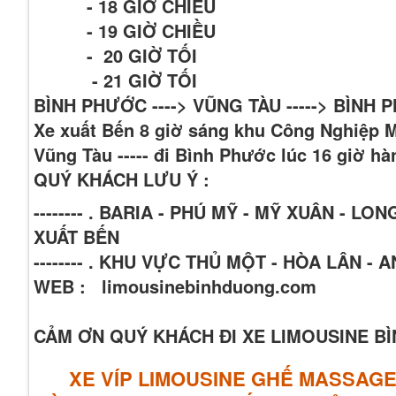
- 18 GIỜ CHIÊU
- 19 GIỜ CHIỀU
- 20 GIỜ TỐI
- 21 GIỜ TỐI
BÌNH PHƯỚC ----> VŨNG TÀU -----> BÌNH
Xe xuất Bến 8 giờ sáng khu Công Nghiệp 
Vũng Tàu ----- đi Bình Phước lúc 16 giờ h
QUÝ KHÁCH LƯU Ý :
-------- . BARIA - PHÚ MỸ - MỸ XUÂN -
XUẤT BẾN
-------- . KHU VỰC THỦ MỘT - HÒA LÂN -
WEB : limousinebinhduong.com
CẢM ƠN QUÝ KHÁCH ĐI XE LIMOUSINE 
XE VÍP LIMOUSINE GHẾ MASSAG