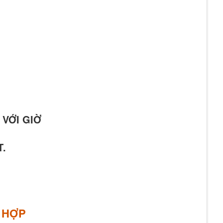
 VỚI GIỜ
T.
E HỢP