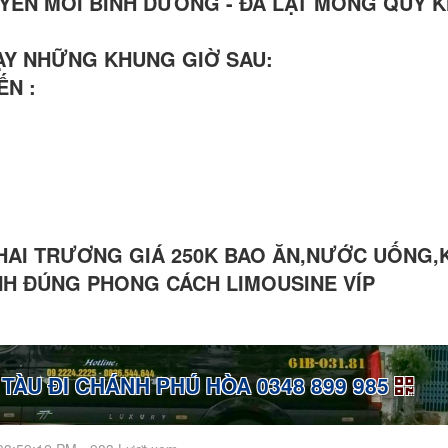
YẾN MỚI BÌNH DƯƠNG - ĐÀ LẠT MONG QUÝ 
HẠY NHỮNG KHUNG GIỜ SAU:
ẾN :
KHAI TRƯƠNG GIÁ 250K BAO ĂN,NƯỚC UỐNG,
ÌNH ĐÚNG PHONG CÁCH LIMOUSINE VÍP
TÀU ĐI CHÁNH PHÚ HÒA 0348 899 985