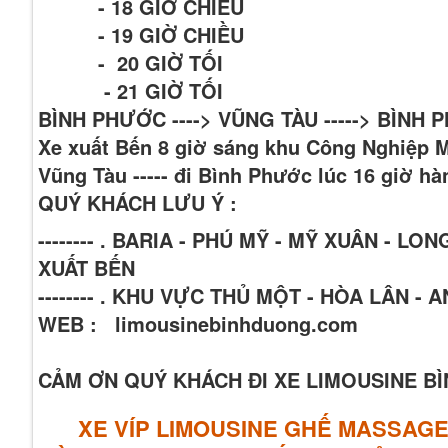
- 18 GIỜ CHIÊU
- 19 GIỜ CHIỀU
- 20 GIỜ TỐI
- 21 GIỜ TỐI
BÌNH PHƯỚC ----> VŨNG TÀU -----> BÌNH
Xe xuất Bến 8 giờ sáng khu Công Nghiệp 
Vũng Tàu ----- đi Bình Phước lúc 16 giờ h
QUÝ KHÁCH LƯU Ý :
-------- . BARIA - PHÚ MỸ - MỸ XUÂN -
XUẤT BẾN
-------- . KHU VỰC THỦ MỘT - HÒA LÂN -
WEB : limousinebinhduong.com
CẢM ƠN QUÝ KHÁCH ĐI XE LIMOUSINE 
XE VÍP LIMOUSINE GHẾ MASSAG