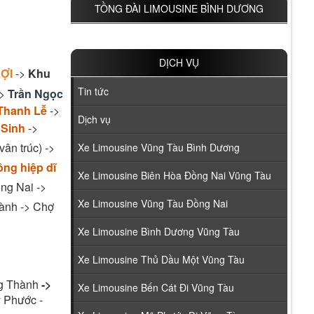
TỒNG ĐÀI LIMOUSINE BÌNH DƯƠNG
DỊCH VỤ
ỢI
->
Khu
Tin tức
->
Trần Ngọc
Thanh Lễ
->
Dịch vụ
 Sinh
->
ân trúc) ->
Xe Limousine Vũng Tàu Bình Dương
ông hiệp dĩ
Xe Limousine Biên Hòa Đồng Nai Vũng Tàu
ng Nai ->
Xe Limousine Vũng Tàu Đồng Nai
ành -> Chợ
Xe Limousine Bình Dương Vũng Tàu
Xe Limousine Thủ Dầu Một Vũng Tàu
g Thành
->
Xe Limousine Bến Cát Đi Vũng Tàu
 Phước -