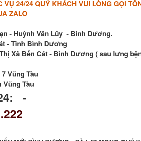
VỤ 24/24 QUÝ KHÁCH VUI LÒNG GỌI TỔN
QUA ZALO
Vạn - Huỳnh Văn Lũy - Bình Dương.
t - Tĩnh Bình Dương
hị Xã Bến Cát - Bình Dương ( sau lưng bện
 7 Vũng Tàu
h Vũng Tàu
24: -
.222