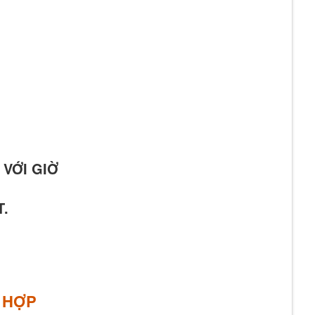
 VỚI GIỜ
T.
E HỢP