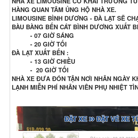
NHÀ XE LIMOUSINE CÓ KHAI TRƯƠNG TU
HÀNG QUAN TÂM ỦNG HỘ NHÀ XE.
LIMOUSINE BÌNH DƯƠNG - ĐÀ LẠT SẼ C
BÀU BÀNG BẾN CÁT BÌNH DƯƠNG XUẤT B
- 07 GIỜ SÁNG
- 20 GIỜ TỐI
ĐÀ LẠT XUẤT BẾN :
- 13 GIỜ CHIỀU
- 20 GIỜ TỐI
NHÀ XE ĐƯA ĐÓN TẬN NƠI NHÂN NGÀY 
LẠNH MIỄN PHÍ NHÂN VIÊN PHỤ NHIỆT T
ĐẶT XE
ĐẶT VÉ XE T