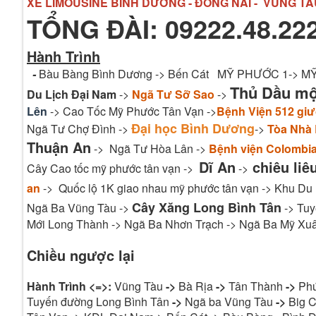
XE LIMOUSINE BÌNH DƯƠNG - ĐỒNG NAI - VŨNG TÀ
TỔNG ĐÀI: 09222.48.222
Hành Trình
-
Bàu Bàng Bình Dương -> Bến Cát MỸ PHƯỚC 1-> 
Thủ Dầu m
Du Lịch Đại Nam
->
Ngã Tư Sỡ Sao
->
Lên
-> Cao Tốc Mỹ Phước Tân Vạn ->
Bệnh Viện 512 gi
Đại học Bình Dương
Ngã Tư Chợ Đình ->
->
Tòa Nhà
Thuận An
-> Ngã Tư Hòa Lân ->
Bệnh viện Colombi
Dĩ An
chiêu liê
Cây Cao tốc mỹ phước tân vạn ->
->
an
-> Quốc lộ 1K giao nhau mỹ phước tân vạn -> Khu Du
Cây Xăng Long Bình Tân
Ngã Ba Vũng Tàu ->
-> Tuy
Mới Long Thành -> Ngã Ba Nhơn Trạch -> Ngã Ba Mỹ Xuâ
Chiều ngược lại
Hành Trình <=>:
Vũng Tàu
->
Bà Rịa
->
Tân Thành
->
Ph
Tuyến đường Long Bình Tân
->
Ngã ba Vũng Tàu
->
Big C