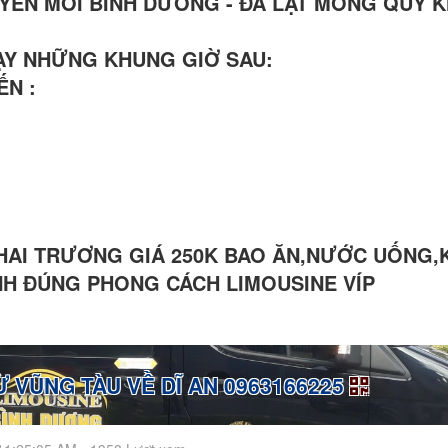
YẾN MỚI BÌNH DƯƠNG - ĐÀ LẠT MONG QUÝ 
HẠY NHỮNG KHUNG GIỜ SAU:
ẾN :
KHAI TRƯƠNG GIÁ 250K BAO ĂN,NƯỚC UỐNG,
ÌNH ĐÚNG PHONG CÁCH LIMOUSINE VÍP
Ừ VŨNG TÀU VỀ DĨ AN 0963166225