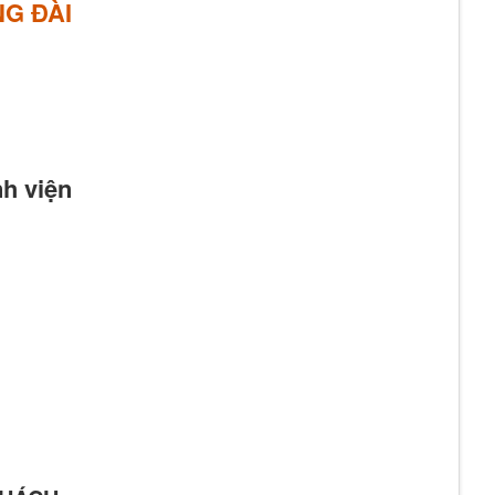
G ĐÀI
h viện