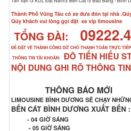
Tân Vạn
->
KDL Đại Nam
->
Bến Cát
->
Bàu Bàng - Bình 
Thành Phố Vũng Tàu có xe đưa đón tại nhà .Qúy 
Qúy khách vui lòng gọi đặt xe víp limousine
09222.4
TỔNG ĐÀI:
ĐỂ ĐẶT VÉ THÀNH CÔNG DỮ CHỔ THANH TOÁN TRỰC TIẾ
ĐÔ TIẾN HIẾU S
THÔNG TIN TÀI KHOẢN:
NỘI DUNG GHI RÕ THÔNG TIN
THÔNG BÁO MỚI
LIMOUSINE BÌNH DƯƠNG SẼ CHẠY NHỮN
BẾN CÁT BÌNH DƯƠNG XUẤT BẾN :
- 04 GIỜ SÁNG
- 05 GIỜ SÁNG