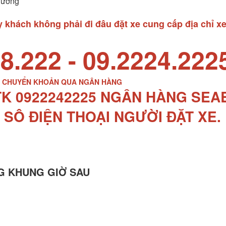
Dương
khách không phải đi đâu đặt xe cung cấp địa chỉ xe
8.222 - 09.2224.222
P CHUYỂN KHOẢN QUA NGÂN HÀNG
TK 0922242225 NGÂN HÀNG SE
 SÔ ĐIỆN THOẠI NGƯỜI ĐẶT XE.
G KHUNG GIỜ SAU