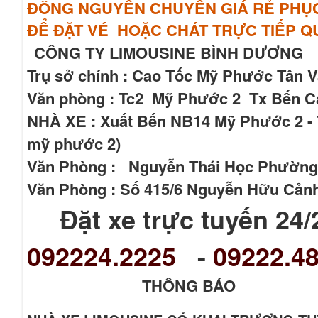
ĐỒNG NGUYÊN CHUYẾN GIÁ RẺ PHỤC 
ĐỂ ĐẶT VÉ HOẶC CHÁT TRỰC TIẾP 
CÔNG TY LIMOUSINE BÌNH DƯƠNG
Trụ sở chính : Cao Tốc Mỹ Phước Tân 
Văn phòng : Tc2 Mỹ Phước 2 Tx Bến Cá
NHÀ XE : Xuất Bến NB14 Mỹ Phước 2 - T
mỹ phước 2)
Văn Phòng : Nguyễn Thái Học Phường
Văn Phòng : Số 415/6 Nguyễn Hữu Cản
Đặt xe trực tuyến 24/
092224.2225
-
09222.48
THÔNG BÁO