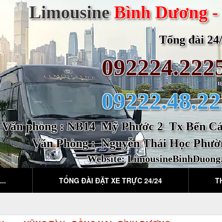
Limousine
Bình Dương -
Tổng đài 24/2
092224.222
09222.48.22
Văn phòng : NB14 Mỹ Phước 2 Tx Bến Cát
Văn Phòng : Nguyễn Thái Học Phườ
Website:
LimousineBinhDuong
..
TỔNG ĐÀI ĐẶT XE TRỰC 24/24
T