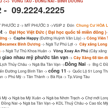
U <=> VŨNG TÀU - ĐỒNG NAI - BÌNH DƯƠNG
 - 09.2224.2225
MỸ PHƯỚC 2 -> MỸ PHƯỚC 3 ->VSIP 2 Đón
Chung Cư HÒA L
ột
Đại Học Việt Đức ( Đại học quốc tế miền đông )
->
ường
->
Caphe Happy
(Đường Huỳnh Văn Lũy) ->
Công Viên 
 Becamex Bình Dương
-> Ngã Tư Phú Lợi ->
Cây xăng Long
a
-> Ngã Tư Thủ Khoa Huân ->
Vòng Xoay An Phú
(Cây xăng v
u giao nhau mỹ phước tân vạn
->
Cây Xăng 68 tân đ
Đồng Nai
 Lịch Thủy Châu -> Ngã Ba Tân Vạn ->
-> Big C Đồ
cổng 11
ến Đường Long Bình Tân ->
-> Quốc Lộ 51 Long Th
n -> Phú Mỹ -> Tân Thành -> Bà Rịa -> Tp.Vũng Tàu
ú Mỹ
->
Ngã ba Mỹ Xuân
->
Ngã ba Nhơn Trạch
->
Chợ mới Lon
 Đồng Nai
->
Ngã ba Tân Vạn
->
KDL Thuỷ Châu
->
Cao tốc Mỹ