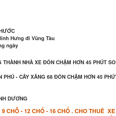
 PHƯỚC
Minh Hưng đi Vũng Tàu
àng ngày
 LONG THÀNH NHÀ XE ĐÓN CHẬM HƠN 45 PHÚT SO
 AN PHÚ - CÂY XĂNG 68 ĐÓN CHẬM HƠN 45 PHÚ
BÌNH DƯƠNG
E
9 CHỖ - 12 CHỔ - 16 CHỔ . CHO THUÊ X