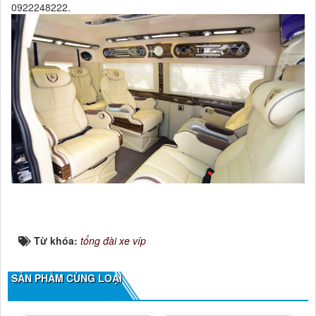
0922248222.
Từ khóa:
tổng đài xe víp
SẢN PHẨM CÙNG LOẠI