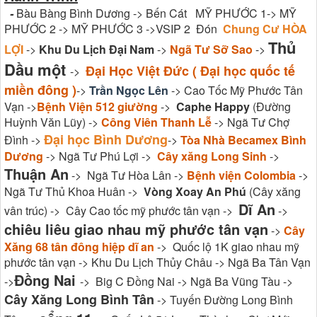
-
Bàu Bàng Bình Dương -> Bến Cát MỸ PHƯỚC 1-> MỸ
PHƯỚC 2 -> MỸ PHƯỚC 3 ->VSIP 2 Đón
Chung Cư HÒA
Thủ
LỢI
->
Khu Du Lịch Đại Nam
->
Ngã Tư Sỡ Sao
->
Dầu một
Đại Học Việt Đức ( Đại học quốc tế
->
miền đông )
->
Trần Ngọc Lên
-> Cao Tốc Mỹ Phước Tân
Vạn ->
Bệnh Viện 512 giường
->
Caphe Happy
(Đường
Huỳnh Văn Lũy) ->
Công Viên Thanh Lễ
-> Ngã Tư Chợ
Đại học Bình Dương
Đình ->
->
Tòa Nhà Becamex Bình
Dương
-> Ngã Tư Phú Lợi ->
Cây xăng Long Sinh
->
Thuận An
-> Ngã Tư Hòa Lân ->
Bệnh viện Colombia
->
Ngã Tư Thủ Khoa Huân ->
Vòng Xoay An Phú
(Cây xăng
Dĩ An
vân trúc) -> Cây Cao tốc mỹ phước tân vạn ->
->
chiêu liêu giao nhau mỹ phước tân vạn
->
Cây
Xăng 68 tân đông hiệp dĩ an
-> Quốc lộ 1K giao nhau mỹ
phước tân vạn -> Khu Du Lịch Thủy Châu -> Ngã Ba Tân Vạn
Đồng Nai
->
-> Big C Đồng Nai -> Ngã Ba Vũng Tàu ->
Cây Xăng Long Bình Tân
-> Tuyến Đường Long Bình