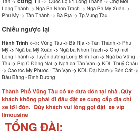
cổng 11
Tân ->
-> Quốc Lộ 51 Long Thành -> Chợ Mới
Long Thành -> Ngã Ba Nhơn Trạch -> Ngã Ba Mỹ Xuân ->
Phú Mỹ -> Tân Thành -> Bà Rịa -> Tp.Vũng Tàu
Chiều ngược lại
Hành Trình <=>:
Vũng Tàu
->
Bà Rịa
->
Tân Thành
->
Phú
Mỹ
->
Ngã ba Mỹ Xuân
->
Ngã ba Nhơn Trạch
->
Chợ mới
Long Thành
->
Tuyến đường Long Bình Tân
->
Ngã ba Vũng
Tàu
->
Big C Đồng Nai
->
Ngã ba Tân Vạn
->
KDL Thuỷ Châu
->
Cao tốc Mỹ Phước - Tân Vạn
->
KDL Đại Nam
->
Bến Cát
->
Bàu Bàng - Bình Dương
Thành Phố Vũng Tàu có xe đưa đón tại nhà .Qúy
khách không phải đi đâu đặt xe cung cấp địa chỉ
xe tới đón. Qúy khách vui lòng gọi đặt xe víp
limousine
TỔNG ĐÀI: