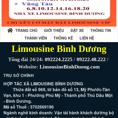
TRANG CHỦ
GIỚI THIỆU
ĐẶT XE
THÔNG TIN
THÀNH VIÊN
THỐNG KÊ
LIÊN HỆ
Limousine Bình Dương
Tổng đài 24/24:
092224.2225
/
09222.48.222
/
Website:
LimousineBinhDuong.com
TRỤ SỞ CHÍNH
HỢP TÁC XÃ LIMOUSINE BÌNH DƯƠNG
Thửa đất số 969, tờ bản đồ số 13, Mỹ Phước-Tân
Vạn, khu 1 - Phường Phú Mỹ - Thành phố Thủ Dầu Một
- Bình Dương.
Mã số Thuế : 3702669196
Ngành nghề kinh doanh: Vận tải hành khách đường bộ