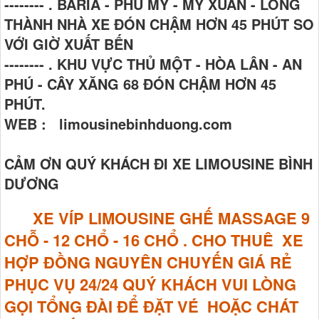
-------- . BARIA - PHÚ MỸ - MỸ XUÂN - LONG
THÀNH NHÀ XE ĐÓN CHẬM HƠN 45 PHÚT SO
VỚI GIỜ XUẤT BẾN
-------- . KHU VỰC THỦ MỘT - HÒA LÂN - AN
PHÚ - CÂY XĂNG 68 ĐÓN CHẬM HƠN 45
PHÚT.
WEB : limousinebinhduong.com
CẢM ƠN QUÝ KHÁCH ĐI XE LIMOUSINE BÌNH
DƯƠNG
XE VÍP LIMOUSINE GHẾ MASSAGE
9
CHỖ - 12 CHỔ - 16 CHỔ . CHO THUÊ XE
HỢP ĐỒNG NGUYÊN CHUYẾN GIÁ RẺ
PHỤC VỤ 24/24 QUÝ KHÁCH VUI LÒNG
GỌI TỔNG ĐÀI ĐỂ ĐẶT VÉ HOẶC CHÁT