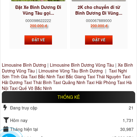
Đặt Xe Bình Dương Đi
2K cho chuyến đi từ
Vũng Tàu gọi...
Bình Dương Đi Vũng...
000098622222
000067889000
200.000 đ
200.000 đ
ĐẶT VÉ
ĐẶT VÉ
Limousine Bình Dương
|
Limousine Bình Dương Vũng Tàu
|
Xe Bình
Dương Vũng Tàu
|
Limousine Vũng Tàu Bình Dương
|
Taxi Nghi
Sơn Tĩnh Gia
Taxi Bắc Ninh
Taxi Bắc Giang
Taxi Thái Nguyên
Taxi
Hải Dương
Taxi Thái Bình
Taxi Quảng Ninh
Taxi Hải Phòng
Taxi Hà
Nội
Taxi Quế Võ Bắc Ninh
THỐNG KÊ
Đang truy cập
21
Hôm nay
1,731
Tháng hiện tại
30,987