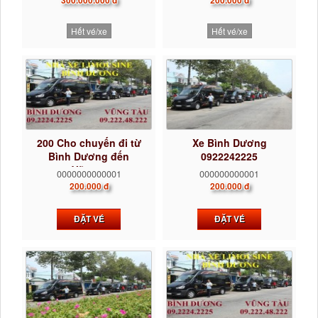
300.000.000 đ
200.000 đ
Hết vé/xe
Hết vé/xe
200 Cho chuyến đi từ
Xe Bình Dương
Bình Dương đến
0922242225
Vũng...
0000000000001
000000000001
200.000 đ
200.000 đ
ĐẶT VÉ
ĐẶT VÉ