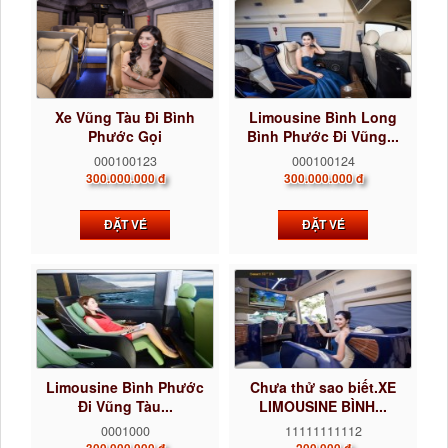
Xe Vũng Tàu Đi Bình
Limousine Bình Long
Phước Gọi
Bình Phước Đi Vũng...
0922242225...
000100123
000100124
300.000.000 đ
300.000.000 đ
ĐẶT VÉ
ĐẶT VÉ
Limousine Bình Phước
Chưa thử sao biết.XE
Đi Vũng Tàu...
LIMOUSINE BÌNH...
0001000
11111111112