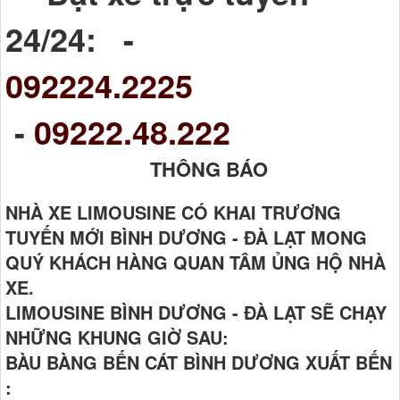
24/24: -
092224.2225
-
09222.48.222
THÔNG BÁO
NHÀ XE LIMOUSINE CÓ KHAI TRƯƠNG
TUYẾN MỚI BÌNH DƯƠNG - ĐÀ LẠT MONG
QUÝ KHÁCH HÀNG QUAN TÂM ỦNG HỘ NHÀ
XE.
LIMOUSINE BÌNH DƯƠNG - ĐÀ LẠT SẼ CHẠY
NHỮNG KHUNG GIỜ SAU:
BÀU BÀNG BẾN CÁT BÌNH DƯƠNG XUẤT BẾN
: