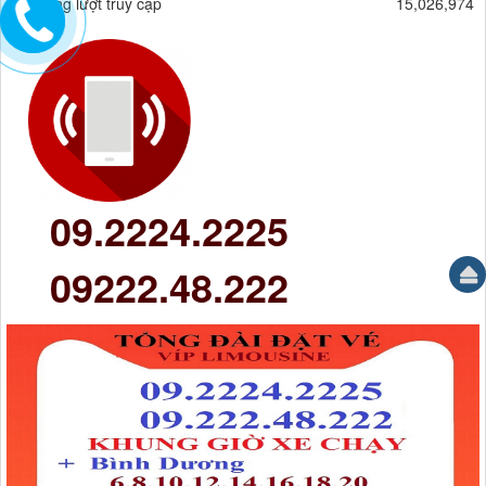
Tổng lượt truy cập
15,026,974
09.2224.2225
09222.48.222