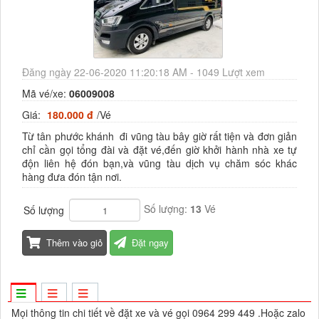
Đăng ngày 22-06-2020 11:20:18 AM - 1049 Lượt xem
Mã vé/xe:
06009008
Giá:
180.000 đ
/Vé
Từ tân phước khánh đi vũng tàu bây giờ rất tiện và đơn giản
chỉ cần gọi tổng đài và đặt vé,đến giờ khởi hành nhà xe tự
độn liên hệ đón bạn,và vũng tàu dịch vụ chăm sóc khác
hàng đưa đón tận nơi.
Số lượng:
13
Vé
Số lượng
Thêm vào giỏ
Đặt ngay
Mọi thông tin chi tiết về đặt xe và vé gọi 0964 299 449 .Hoặc zalo