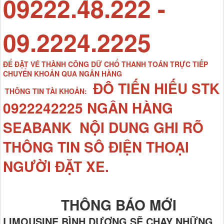
09222.48.222 -
09.2224.2225
ĐỂ ĐẶT VÉ THÀNH CÔNG DỮ CHỔ THANH TOÁN TRỰC TIẾP
CHUYỂN KHOẢN QUA NGÂN HÀNG
ĐÔ TIẾN HIẾU STK
THÔNG TIN TÀI KHOẢN:
0922242225 NGÂN HÀNG
SEABANK NỘI DUNG GHI RÕ
THÔNG TIN SÔ ĐIỆN THOẠI
NGƯỜI ĐẶT XE.
THÔNG BÁO MỚI
LIMOUSINE BÌNH DƯƠNG SẼ CHẠY NHỮNG