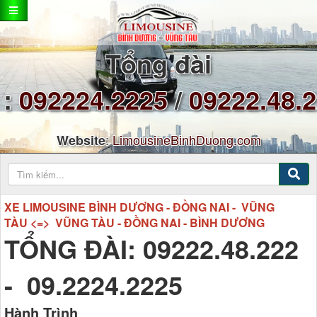
Tổng đài
:
092224.2225
/
09222.48.
:
LimousineBinhDuong.com
Website
XE LIMOUSINE BÌNH DƯƠNG - ĐỒNG NAI - VŨNG
TÀU <=> VŨNG TÀU - ĐỒNG NAI - BÌNH DƯƠNG
TỔNG ĐÀI: 09222.48.222
- 09.2224.2225
Hành Trình