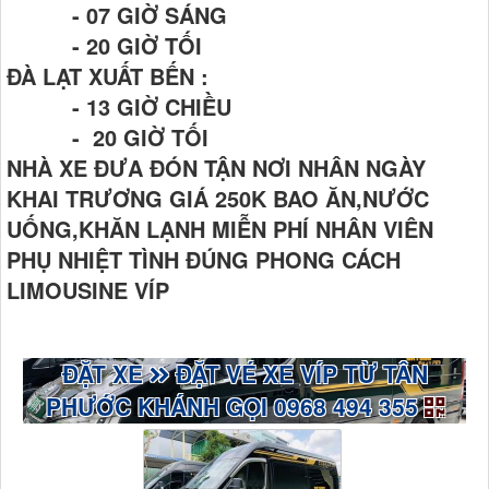
- 07 GIỜ SÁNG
- 20 GIỜ TỐI
ĐÀ LẠT XUẤT BẾN :
- 13 GIỜ CHIỀU
- 20 GIỜ TỐI
NHÀ XE ĐƯA ĐÓN TẬN NƠI NHÂN NGÀY
KHAI TRƯƠNG GIÁ 250K BAO ĂN,NƯỚC
UỐNG,KHĂN LẠNH MIỄN PHÍ NHÂN VIÊN
PHỤ NHIỆT TÌNH ĐÚNG PHONG CÁCH
LIMOUSINE VÍP
ĐẶT XE
ĐẶT VÉ XE VÍP TỪ TÂN
PHƯỚC KHÁNH GỌI 0968 494 355