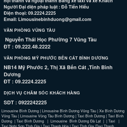
nội thành và ngoại thành Bằng xe taxi và xe Khách
Người Đại diện pháp luật : Đỗ Tiến Hiếu
Điện thoại: 09.2224.2225
Email: Limousinebinhduong@gmail.com
VĂN PHÒNG VŨNG TÀU
Nguyễn Thái Học Phường 7 Vũng Tàu
ĐT : 09.222.48.2222
VĂN PHÒNG MỸ PHƯỚC BẾN CÁT BÌNH DƯƠNG
NB14 Mỹ Phước 2, Thị Xã Bến Cát ,Tỉnh Bình
Dương
ĐT : 09.2224.2225
DỊCH VỤ CHĂM SÓC KHÁCH HÀNG
SDT : 0922242225
Limousine Bình Dương
|
Limousine Bình Dương Vũng Tàu
|
Xe Bình Dương
Vũng Tàu
|
Limousine Vũng Tàu Bình Dương
|
Taxi Bình Dương
|
Taxi Bình
Dương
|
Taxi Bình Dương
|
Limousine Bình Dương Đà Lạt
| |
Taxi
|
Taxi Nghi Sơn Tĩnh Gia
|
Taxi Thanh Hóa
|
Taxi Tĩnh Gia
|
Taxi Thanh