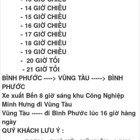
- 14 GIỜ CHIỀU
- 15 GIỜ CHIỀU
- 16 GIỜ CHIỀU
- 17 GIỜ CHIỀU
- 18 GIỜ CHIÊU
- 19 GIỜ CHIỀU
- 20 GIỜ TỐI
- 21 GIỜ TỐI
BÌNH PHƯỚC ----> VŨNG TÀU -----> BÌNH
PHƯỚC
Xe xuất Bến 8 giờ sáng khu Công Nghiệp
Minh Hưng đi Vũng Tàu
Vũng Tàu ----- đi Bình Phước lúc 16 giờ hàng
ngày
QUÝ KHÁCH LƯU Ý :