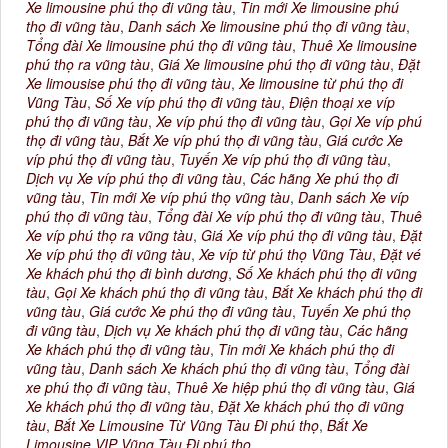
Xe limousine phú thọ đi vũng tàu
,
Tin mới Xe limousine phú
thọ đi vũng tàu
,
Danh sách Xe limousine phú thọ đi vũng tàu
,
Tổng đài Xe limousine phú thọ đi vũng tàu
,
Thuê Xe limousine
phú thọ ra vũng tàu
,
Giá Xe limousine phú thọ đi vũng tàu
,
Đặt
Xe limousise phú thọ đi vũng tàu
,
Xe limousine từ phú thọ đi
Vũng Tàu
,
Số Xe víp phú thọ đi vũng tàu
,
Điện thoại xe víp
phú thọ đi vũng tàu
,
Xe víp phú thọ đi vũng tàu
,
Gọi Xe víp phú
thọ đi vũng tàu
,
Bắt Xe víp phú thọ đi vũng tàu
,
Giá cước Xe
víp phú thọ đi vũng tàu
,
Tuyến Xe víp phú thọ đi vũng tàu
,
Dịch vụ Xe víp phú thọ đi vũng tàu
,
Các hãng Xe phú thọ đi
vũng tàu
,
Tin mới Xe víp phú thọ vũng tàu
,
Danh sách Xe víp
phú thọ đi vũng tàu
,
Tổng đài Xe víp phú thọ đi vũng tàu
,
Thuê
Xe víp phú thọ ra vũng tàu
,
Giá Xe víp phú thọ đi vũng tàu
,
Đặt
Xe víp phú thọ đi vũng tàu
,
Xe víp từ phú thọ Vũng Tàu
,
Đặt vé
Xe khách phú thọ đi bình dương
,
Số Xe khách phú thọ đi vũng
tàu
,
Gọi Xe khách phú thọ đi vũng tàu
,
Bắt Xe khách phú thọ đi
vũng tàu
,
Giá cước Xe phú thọ đi vũng tàu
,
Tuyến Xe phú thọ
đi vũng tàu
,
Dịch vụ Xe khách phú thọ đi vũng tàu
,
Các hãng
Xe khách phú thọ đi vũng tàu
,
Tin mới Xe khách phú thọ đi
vũng tàu
,
Danh sách Xe khách phú thọ đi vũng tàu
,
Tổng đài
xe phú thọ đi vũng tàu
,
Thuê Xe hiệp phú thọ đi vũng tàu
,
Giá
Xe khách phú thọ đi vũng tàu
,
Đặt Xe khách phú thọ đi vũng
tàu
,
Bắt Xe Limousine Từ Vũng Tàu Đi phú thọ
,
Bắt Xe
Limousine VIP Vũng Tàu Đi phú thọ