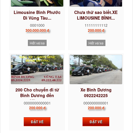
Limousine Bình Phước
Chưa thử sao biết.XE
Đi Vũng Tàu...
LIMOUSINE BÌNH...
0001000
11111111112
300.000.000 đ
200.000 đ
Hết vé/xe
Hết vé/xe
200 Cho chuyến đi từ
Xe Bình Dương
Bình Dương đến
0922242225
Vũng...
0000000000001
000000000001
200.000 đ
200.000 đ
ĐẶT VÉ
ĐẶT VÉ