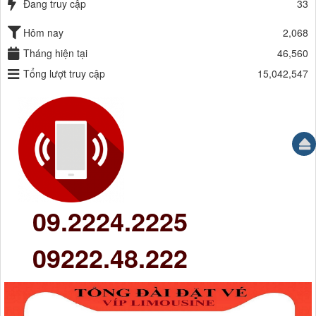
Đang truy cập
33
Hôm nay
2,068
Tháng hiện tại
46,560
Tổng lượt truy cập
15,042,547
09.2224.2225
09222.48.222