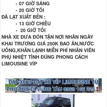
- 07 GIỜ SÁNG
- 20 GIỜ TỐI
ĐÀ LẠT XUẤT BẾN :
- 13 GIỜ CHIỀU
- 20 GIỜ TỐI
NHÀ XE ĐƯA ĐÓN TẬN NƠI NHÂN NGÀY
KHAI TRƯƠNG GIÁ 250K BAO ĂN,NƯỚC
UỐNG,KHĂN LẠNH MIỄN PHÍ NHÂN VIÊN
PHỤ NHIỆT TÌNH ĐÚNG PHONG CÁCH
LIMOUSINE VÍP
ĐẶT XE
ĐẶT XE VÍP LIMOUSINE TỪ
PHÚ THỌ ĐI VŨNG TÀU 0963 166 225