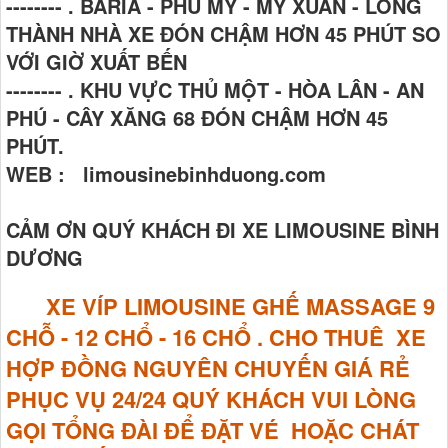
-------- . BARIA - PHÚ MỸ - MỸ XUÂN - LONG
THÀNH NHÀ XE ĐÓN CHẬM HƠN 45 PHÚT SO
VỚI GIỜ XUẤT BẾN
-------- . KHU VỰC THỦ MỘT - HÒA LÂN - AN
PHÚ - CÂY XĂNG 68 ĐÓN CHẬM HƠN 45
PHÚT.
WEB : limousinebinhduong.com
CẢM ƠN QUÝ KHÁCH ĐI XE LIMOUSINE BÌNH
DƯƠNG
XE VÍP LIMOUSINE GHẾ MASSAGE
9
CHỖ - 12 CHỔ - 16 CHỔ . CHO THUÊ XE
HỢP ĐỒNG NGUYÊN CHUYẾN GIÁ RẺ
PHỤC VỤ 24/24 QUÝ KHÁCH VUI LÒNG
GỌI TỔNG ĐÀI ĐỂ ĐẶT VÉ HOẶC CHÁT