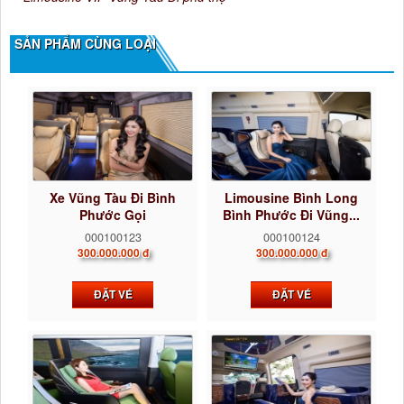
SẢN PHẨM CÙNG LOẠI
Xe Vũng Tàu Đi Bình
Limousine Bình Long
Phước Gọi
Bình Phước Đi Vũng...
0922242225...
000100123
000100124
300.000.000 đ
300.000.000 đ
ĐẶT VÉ
ĐẶT VÉ