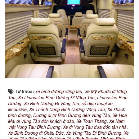
Từ khóa:
xe bình dương vũng tàu
,
Xe Mỹ Phước đi Vũng
Tàu
,
Xe Limousine Bình Dương Đi Vũng Tàu
,
Limousine Bình
Dương
,
Xe Bình Dương Đi Vũng Tàu
,
số điện thoại xe
limousine
,
Xe Thành Công Bình Dương Vũng Tàu
,
Xe khách
bình dương
,
Dương đi từ Bình Dương đến Vũng Tàu
,
Xe Hoa
Mai đi Vũng Tàu đón khách ở đầu
,
Xe Toàn Thắng
,
Xe Nam
Việt Vũng Tàu Bình Dương
,
Xe đi Vũng Tàu đưa đón tận nhà
,
Xe Bình Dương đi Châu Đức
,
Xe Vũng Tàu Đi Bình Dương
,
Xe
Vũng Tàu Biên Hòa
,
Xe Vũng Tàu Bình Phước
,
Nhà xe Bình