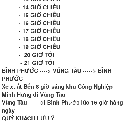
- 14 GIỜ CHIỀU
- 15 GIỜ CHIỀU
- 16 GIỜ CHIỀU
- 17 GIỜ CHIỀU
- 18 GIỜ CHIÊU
- 19 GIỜ CHIỀU
- 20 GIỜ TỐI
- 21 GIỜ TỐI
BÌNH PHƯỚC ----> VŨNG TÀU -----> BÌNH
PHƯỚC
Xe xuất Bến 8 giờ sáng khu Công Nghiệp
Minh Hưng đi Vũng Tàu
Vũng Tàu ----- đi Bình Phước lúc 16 giờ hàng
ngày
QUÝ KHÁCH LƯU Ý :