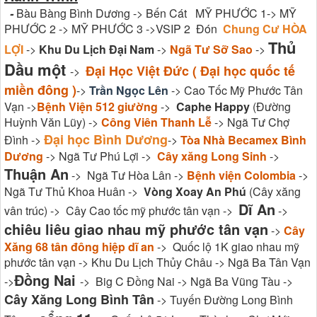
-
Bàu Bàng Bình Dương -> Bến Cát MỸ PHƯỚC 1-> MỸ
PHƯỚC 2 -> MỸ PHƯỚC 3 ->VSIP 2 Đón
Chung Cư HÒA
Thủ
LỢI
->
Khu Du Lịch Đại Nam
->
Ngã Tư Sỡ Sao
->
Dầu một
Đại Học Việt Đức ( Đại học quốc tế
->
miền đông )
->
Trần Ngọc Lên
-> Cao Tốc Mỹ Phước Tân
Vạn ->
Bệnh Viện 512 giường
->
Caphe Happy
(Đường
Huỳnh Văn Lũy) ->
Công Viên Thanh Lễ
-> Ngã Tư Chợ
Đại học Bình Dương
Đình ->
->
Tòa Nhà Becamex Bình
Dương
-> Ngã Tư Phú Lợi ->
Cây xăng Long Sinh
->
Thuận An
-> Ngã Tư Hòa Lân ->
Bệnh viện Colombia
->
Ngã Tư Thủ Khoa Huân ->
Vòng Xoay An Phú
(Cây xăng
Dĩ An
vân trúc) -> Cây Cao tốc mỹ phước tân vạn ->
->
chiêu liêu giao nhau mỹ phước tân vạn
->
Cây
Xăng 68 tân đông hiệp dĩ an
-> Quốc lộ 1K giao nhau mỹ
phước tân vạn -> Khu Du Lịch Thủy Châu -> Ngã Ba Tân Vạn
Đồng Nai
->
-> Big C Đồng Nai -> Ngã Ba Vũng Tàu ->
Cây Xăng Long Bình Tân
-> Tuyến Đường Long Bình