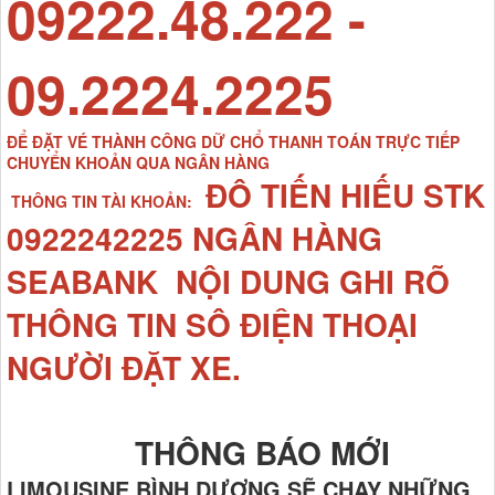
09222.48.222 -
09.2224.2225
ĐỂ ĐẶT VÉ THÀNH CÔNG DỮ CHỔ THANH TOÁN TRỰC TIẾP
CHUYỂN KHOẢN QUA NGÂN HÀNG
ĐÔ TIẾN HIẾU STK
THÔNG TIN TÀI KHOẢN:
0922242225 NGÂN HÀNG
SEABANK NỘI DUNG GHI RÕ
THÔNG TIN SÔ ĐIỆN THOẠI
NGƯỜI ĐẶT XE.
THÔNG BÁO MỚI
LIMOUSINE BÌNH DƯƠNG SẼ CHẠY NHỮNG