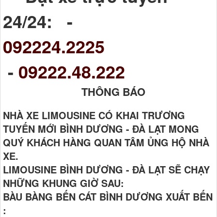
24/24: -
092224.2225
-
09222.48.222
THÔNG BÁO
NHÀ XE LIMOUSINE CÓ KHAI TRƯƠNG
TUYẾN MỚI BÌNH DƯƠNG - ĐÀ LẠT MONG
QUÝ KHÁCH HÀNG QUAN TÂM ỦNG HỘ NHÀ
XE.
LIMOUSINE BÌNH DƯƠNG - ĐÀ LẠT SẼ CHẠY
NHỮNG KHUNG GIỜ SAU:
BÀU BÀNG BẾN CÁT BÌNH DƯƠNG XUẤT BẾN
: