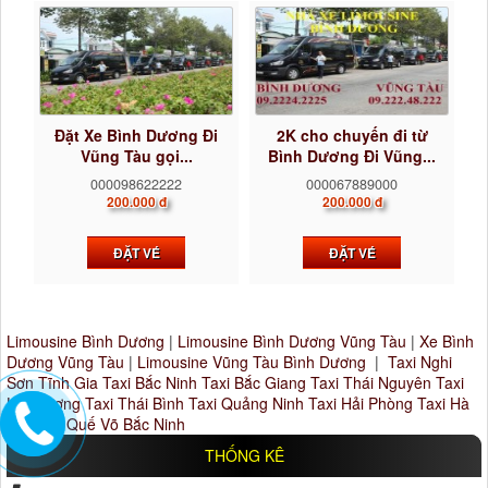
Đặt Xe Bình Dương Đi
2K cho chuyến đi từ
Vũng Tàu gọi...
Bình Dương Đi Vũng...
000098622222
000067889000
200.000 đ
200.000 đ
ĐẶT VÉ
ĐẶT VÉ
Limousine Bình Dương
|
Limousine Bình Dương Vũng Tàu
|
Xe Bình
Dương Vũng Tàu
|
Limousine Vũng Tàu Bình Dương
|
Taxi Nghi
Sơn Tĩnh Gia
Taxi Bắc Ninh
Taxi Bắc Giang
Taxi Thái Nguyên
Taxi
Hải Dương
Taxi Thái Bình
Taxi Quảng Ninh
Taxi Hải Phòng
Taxi Hà
Nội
Taxi Quế Võ Bắc Ninh
THỐNG KÊ