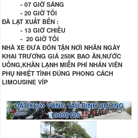
- 07 GIỜ SÁNG
- 20 GIỜ TỐI
ĐÀ LẠT XUẤT BẾN :
- 13 GIỜ CHIỀU
- 20 GIỜ TỐI
NHÀ XE ĐƯA ĐÓN TẬN NƠI NHÂN NGÀY
KHAI TRƯƠNG GIÁ 250K BAO ĂN,NƯỚC
UỐNG,KHĂN LẠNH MIỄN PHÍ NHÂN VIÊN
PHỤ NHIỆT TÌNH ĐÚNG PHONG CÁCH
LIMOUSINE VÍP
ĐẶT XE
VŨNG TÀU BÌNH DƯƠNG
19000180