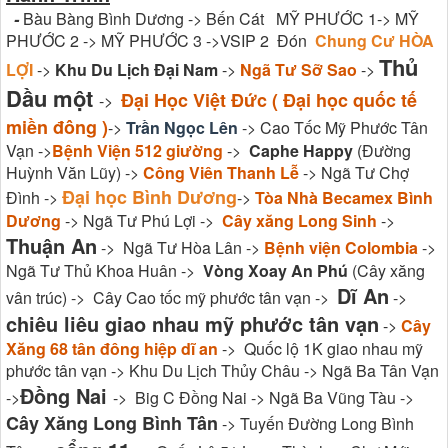
-
Bàu Bàng Bình Dương -> Bến Cát MỸ PHƯỚC 1-> MỸ
PHƯỚC 2 -> MỸ PHƯỚC 3 ->VSIP 2 Đón
Chung Cư HÒA
Thủ
LỢI
->
Khu Du Lịch Đại Nam
->
Ngã Tư Sỡ Sao
->
Dầu một
Đại Học Việt Đức ( Đại học quốc tế
->
miền đông )
->
Trần Ngọc Lên
-> Cao Tốc Mỹ Phước Tân
Vạn ->
Bệnh Viện 512 giường
->
Caphe Happy
(Đường
Huỳnh Văn Lũy) ->
Công Viên Thanh Lễ
-> Ngã Tư Chợ
Đại học Bình Dương
Đình ->
->
Tòa Nhà Becamex Bình
Dương
-> Ngã Tư Phú Lợi ->
Cây xăng Long Sinh
->
Thuận An
-> Ngã Tư Hòa Lân ->
Bệnh viện Colombia
->
Ngã Tư Thủ Khoa Huân ->
Vòng Xoay An Phú
(Cây xăng
Dĩ An
vân trúc) -> Cây Cao tốc mỹ phước tân vạn ->
->
chiêu liêu giao nhau mỹ phước tân vạn
->
Cây
Xăng 68 tân đông hiệp dĩ an
-> Quốc lộ 1K giao nhau mỹ
phước tân vạn -> Khu Du Lịch Thủy Châu -> Ngã Ba Tân Vạn
Đồng Nai
->
-> Big C Đồng Nai -> Ngã Ba Vũng Tàu ->
Cây Xăng Long Bình Tân
-> Tuyến Đường Long Bình