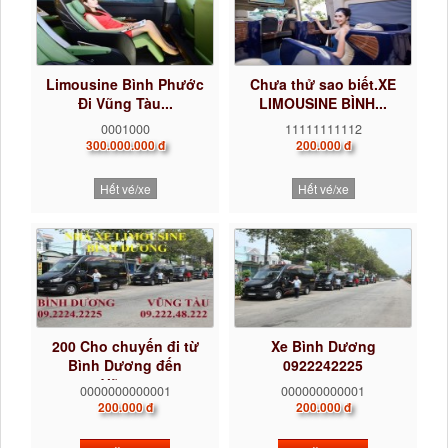
Limousine Bình Phước
Chưa thử sao biết.XE
Đi Vũng Tàu...
LIMOUSINE BÌNH...
0001000
11111111112
300.000.000 đ
200.000 đ
Hết vé/xe
Hết vé/xe
200 Cho chuyến đi từ
Xe Bình Dương
Bình Dương đến
0922242225
Vũng...
0000000000001
000000000001
200.000 đ
200.000 đ