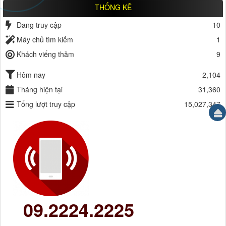
THỐNG KÊ
Đang truy cập
10
Máy chủ tìm kiếm
1
Khách viếng thăm
9
Hôm nay
2,104
Tháng hiện tại
31,360
Tổng lượt truy cập
15,027,347
09.2224.2225