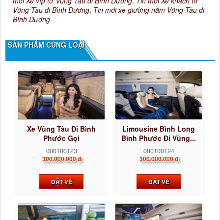
mới Xe víp từ Vũng Tàu đi Bình Dương
,
Tin mới Xe khách từ
Vũng Tàu đi Bình Dương
,
Tin mới xe giường nằm Vũng Tàu đi
Bình Dương
SẢN PHẨM CÙNG LOẠI
Xe Vũng Tàu Đi Bình
Limousine Bình Long
Phước Gọi
Bình Phước Đi Vũng...
0922242225...
000100123
000100124
300.000.000 đ
300.000.000 đ
ĐẶT VÉ
ĐẶT VÉ