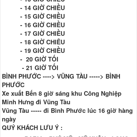
- 14 GIỜ CHIỀU
- 15 GIỜ CHIỀU
- 16 GIỜ CHIỀU
- 17 GIỜ CHIỀU
- 18 GIỜ CHIÊU
- 19 GIỜ CHIỀU
- 20 GIỜ TỐI
- 21 GIỜ TỐI
BÌNH PHƯỚC ----> VŨNG TÀU -----> BÌNH
PHƯỚC
Xe xuất Bến 8 giờ sáng khu Công Nghiệp
Minh Hưng đi Vũng Tàu
Vũng Tàu ----- đi Bình Phước lúc 16 giờ hàng
ngày
QUÝ KHÁCH LƯU Ý :