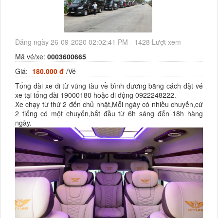
Đăng ngày 26-09-2020 02:02:41 PM - 1428 Lượt xem
Mã vé/xe:
0003600665
Giá:
180.000 đ
/Vé
Tổng đài xe đi từ vũng tàu về bình dương bằng cách đặt vé
xe tại tổng đài 19000180 hoặc di động 0922248222.
Xe chạy từ thứ 2 đến chủ nhật,Mỗi ngày có nhiều chuyến,cứ
2 tiếng có một chuyến,bắt đầu từ 6h sáng đến 18h hàng
ngày.