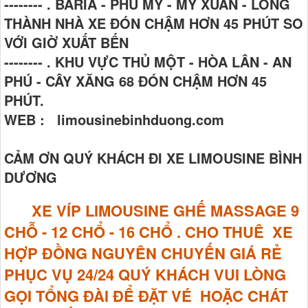
-------- . BARIA - PHÚ MỸ - MỸ XUÂN - LONG
THÀNH NHÀ XE ĐÓN CHẬM HƠN 45 PHÚT SO
VỚI GIỜ XUẤT BẾN
-------- . KHU VỰC THỦ MỘT - HÒA LÂN - AN
PHÚ - CÂY XĂNG 68 ĐÓN CHẬM HƠN 45
PHÚT.
WEB : limousinebinhduong.com
CẢM ƠN QUÝ KHÁCH ĐI XE LIMOUSINE BÌNH
DƯƠNG
XE VÍP LIMOUSINE GHẾ MASSAGE
9
CHỖ - 12 CHỔ - 16 CHỔ . CHO THUÊ XE
HỢP ĐỒNG NGUYÊN CHUYẾN GIÁ RẺ
PHỤC VỤ 24/24 QUÝ KHÁCH VUI LÒNG
GỌI TỔNG ĐÀI ĐỂ ĐẶT VÉ HOẶC CHÁT