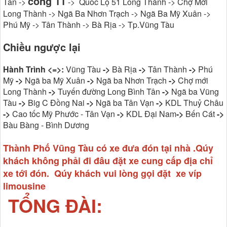
cổng 11
Tân ->
-> Quốc Lộ 51 Long Thành -> Chợ Mới
Long Thành -> Ngã Ba Nhơn Trạch -> Ngã Ba Mỹ Xuân ->
Phú Mỹ -> Tân Thành -> Bà Rịa -> Tp.Vũng Tàu
Chiều ngược lại
Hành Trình <=>:
Vũng Tàu
->
Bà Rịa
->
Tân Thành
->
Phú
Mỹ
->
Ngã ba Mỹ Xuân
->
Ngã ba Nhơn Trạch
->
Chợ mới
Long Thành
->
Tuyến đường Long Bình Tân
->
Ngã ba Vũng
Tàu
->
Big C Đồng Nai
->
Ngã ba Tân Vạn
->
KDL Thuỷ Châu
->
Cao tốc Mỹ Phước - Tân Vạn
->
KDL Đại Nam
->
Bến Cát
->
Bàu Bàng - Bình Dương
Thành Phố Vũng Tàu có xe đưa đón tại nhà .Qúy
khách không phải đi đâu đặt xe cung cấp địa chỉ
xe tới đón. Qúy khách vui lòng gọi đặt xe víp
limousine
TỔNG ĐÀI: