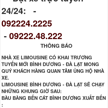
24/24: -
092224.2225
-
09222.48.222
THÔNG BÁO
NHÀ XE LIMOUSINE CÓ KHAI TRƯƠNG
TUYẾN MỚI BÌNH DƯƠNG - ĐÀ LẠT MONG
QUÝ KHÁCH HÀNG QUAN TÂM ỦNG HỘ NHÀ
XE.
LIMOUSINE BÌNH DƯƠNG - ĐÀ LẠT SẼ CHẠY
NHỮNG KHUNG GIỜ SAU:
BÀU BÀNG BẾN CÁT BÌNH DƯƠNG XUẤT BẾN
: