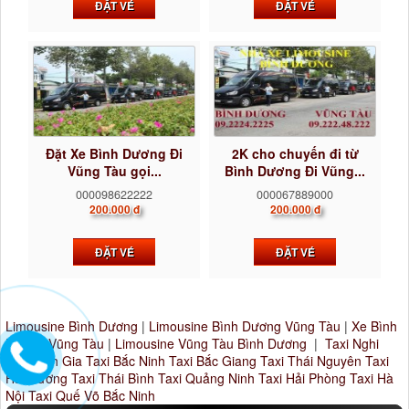
ĐẶT VÉ
ĐẶT VÉ
Đặt Xe Bình Dương Đi
2K cho chuyến đi từ
Vũng Tàu gọi...
Bình Dương Đi Vũng...
000098622222
000067889000
200.000 đ
200.000 đ
ĐẶT VÉ
ĐẶT VÉ
Limousine Bình Dương
|
Limousine Bình Dương Vũng Tàu
|
Xe Bình
Dương Vũng Tàu
|
Limousine Vũng Tàu Bình Dương
|
Taxi Nghi
Sơn Tĩnh Gia
Taxi Bắc Ninh
Taxi Bắc Giang
Taxi Thái Nguyên
Taxi
Hải Dương
Taxi Thái Bình
Taxi Quảng Ninh
Taxi Hải Phòng
Taxi Hà
Nội
Taxi Quế Võ Bắc Ninh