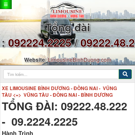
Tổng đài
:
092224.2225
/
09222.48.
:
LimousineBinhDuong.com
Website
XE LIMOUSINE BÌNH DƯƠNG - ĐỒNG NAI - VŨNG
TÀU <=> VŨNG TÀU - ĐỒNG NAI - BÌNH DƯƠNG
TỔNG ĐÀI: 09222.48.222
- 09.2224.2225
Hành Trình