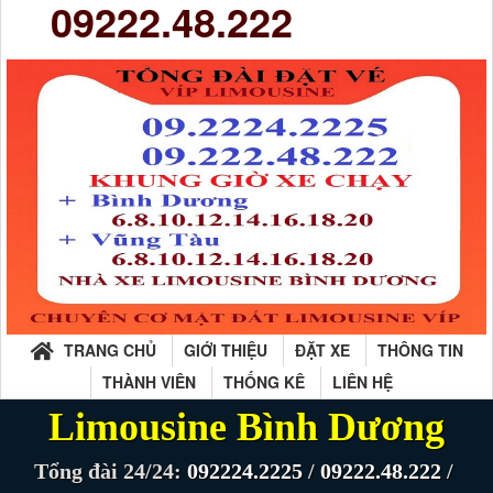
09222.48.222
TRANG CHỦ
GIỚI THIỆU
ĐẶT XE
THÔNG TIN
THÀNH VIÊN
THỐNG KÊ
LIÊN HỆ
Limousine Bình Dương
Tổng đài 24/24:
092224.2225
/
09222.48.222
/