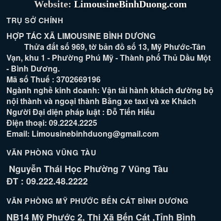
Website:
LimousineBinhDuong.com
TRỤ SỞ CHÍNH
HỢP TÁC XÃ LIMOUSINE BÌNH DƯƠNG
Thửa đất số 969, tờ bản đồ số 13, Mỹ Phước-Tân
Vạn, khu 1 - Phường Phú Mỹ - Thành phố Thủ Dầu Một
- Bình Dương.
Mã số Thuế : 3702669196
Ngành nghề kinh doanh: Vận tải hành khách đường bộ
nội thành và ngoại thành Bằng xe taxi và xe Khách
Người Đại diện pháp luật : Đỗ Tiến Hiếu
Điện thoại: 09.2224.2225
Email: Limousinebinhduong@gmail.com
VĂN PHÒNG VŨNG TÀU
Nguyễn Thái Học Phường 7 Vũng Tàu
ĐT : 09.222.48.2222
VĂN PHÒNG MỸ PHƯỚC BẾN CÁT BÌNH DƯƠNG
NB14 Mỹ Phước 2, Thị Xã Bến Cát ,Tỉnh Bình