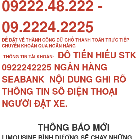
09222.48.222 -
09.2224.2225
ĐỂ ĐẶT VÉ THÀNH CÔNG DỮ CHỔ THANH TOÁN TRỰC TIẾP
CHUYỂN KHOẢN QUA NGÂN HÀNG
ĐÔ TIẾN HIẾU STK
THÔNG TIN TÀI KHOẢN:
0922242225 NGÂN HÀNG
SEABANK NỘI DUNG GHI RÕ
THÔNG TIN SÔ ĐIỆN THOẠI
NGƯỜI ĐẶT XE.
THÔNG BÁO MỚI
LIMOUSINE BÌNH DƯƠNG SẼ CHẠY NHỮNG