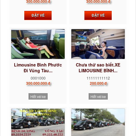
300.000.000 đ
300.000.000 đ
ĐẶT VÉ
ĐẶT VÉ
Limousine Bình Phước
Chưa thử sao biết.XE
Đi Vũng Tàu...
LIMOUSINE BÌNH...
0001000
11111111112
300.000.000 đ
200.000 đ
Hết vé/xe
Hết vé/xe