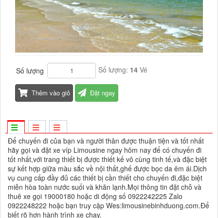
Số lượng:
14
Vé
Số lượng
Thêm vào giỏ
Đặt ngay
Để chuyến đi của bạn và người thân được thuận tiện và tốt nhất
hãy gọi và đặt xe víp Limousine ngay hôm nay để có chuyến đi
tốt nhất,với trang thiết bị được thiết kế vô cùng tinh tế,và đặc biệt
sự kết hợp giữa màu sắc về nội thất,ghế được bọc da êm ái.Dịch
vụ cung cấp đầy đủ các thiết bị cần thiết cho chuyến đi,đặc biệt
miễn hòa toàn nước suối và khăn lạnh.Mọi thông tin đặt chỗ và
thuê xe gọi 19000180 hoặc di động số 0922242225 Zalo
0922248222 hoặc bạn truy cập Wes:limousinebinhduong.com.Để
biết rõ hơn hành trình xe chạy.