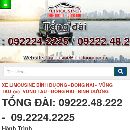
Tổng đài
:
092224.2225
/
09222.48.
:
LimousineBinhDuong.com
Website
XE LIMOUSINE BÌNH DƯƠNG - ĐỒNG NAI - VŨNG
TÀU <=> VŨNG TÀU - ĐỒNG NAI - BÌNH DƯƠNG
TỔNG ĐÀI: 09222.48.222
- 09.2224.2225
Hành Trình