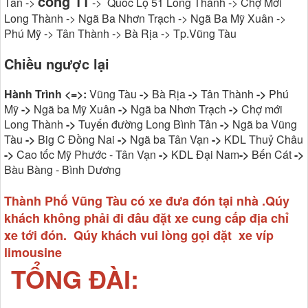
cổng 11
Tân ->
-> Quốc Lộ 51 Long Thành -> Chợ Mới
Long Thành -> Ngã Ba Nhơn Trạch -> Ngã Ba Mỹ Xuân ->
Phú Mỹ -> Tân Thành -> Bà Rịa -> Tp.Vũng Tàu
Chiều ngược lại
Hành Trình <=>:
Vũng Tàu
->
Bà Rịa
->
Tân Thành
->
Phú
Mỹ
->
Ngã ba Mỹ Xuân
->
Ngã ba Nhơn Trạch
->
Chợ mới
Long Thành
->
Tuyến đường Long Bình Tân
->
Ngã ba Vũng
Tàu
->
Big C Đồng Nai
->
Ngã ba Tân Vạn
->
KDL Thuỷ Châu
->
Cao tốc Mỹ Phước - Tân Vạn
->
KDL Đại Nam
->
Bến Cát
->
Bàu Bàng - Bình Dương
Thành Phố Vũng Tàu có xe đưa đón tại nhà .Qúy
khách không phải đi đâu đặt xe cung cấp địa chỉ
xe tới đón. Qúy khách vui lòng gọi đặt xe víp
limousine
TỔNG ĐÀI: