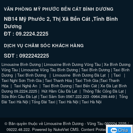
VĂN PHÒNG MỸ PHƯỚC BẾN CÁT BÌNH DƯƠNG
NB14 Mỹ Phước 2, Thị Xã Bến Cát ,Tỉnh Bình
Dương
ĐT : 09.2224.2225
DỊCH VỤ CHĂM SÓC KHÁCH HÀNG
SDT : 0922242225
Limousine Bình Dương
|
Limousine Bình Dương Vũng Tàu
|
Xe Bình Dương
Vũng Tàu
|
Limousine Vũng Tàu Bình Dương
|
Taxi Bình Dương
|
Taxi Bình
Dương
|
Taxi Bình Dương
|
Limousine Bình Dương Đà Lạt
| |
Taxi
|
Taxi Nghi Sơn Tĩnh Gia
|
Taxi Thanh Hóa
|
Taxi Tĩnh Gia
|
Taxi Thanh
Hóa
|
Taxi Nghệ An
|
Taxi Bình Dương
|
Taxi Bến Cát
|
Xe Đà Lạt Bình
Dương 09.2224.2225
|
Hút Hầm Cầu Đà Lạt
|
Thông Tắc Cống Đà Lạt
|
Sữa Bồn Cầu Đà Lạt
|
Taxi Sầm Sơn 0567.222.223 -0964.299.449
|
Tổng
Đài Taxi Hà Nội
|
Tổng Đài Taxi
|
Taxi Hà Nội
|
Taxi Hà Nội
© Bản quyền thuộc về
Limousine Bình Dương - Vũng Tàu 092224.2225 /
09222.48.222
. Powered by
NukeViet CMS
.
Content Protected website
Chia
Chia
Zalo
Zalo