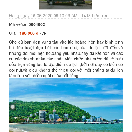
Đăng ngày 16-06-2020 09:10:09 AM - 1413 Lượt xem
Mã vé/xe:
0004002
Giá:
180.000 đ
/Vé
Cho dù bạn đến vũng tàu vào lúc hoàng hôn hay bình binh
thì đều tuyệt đẹp hết các bạn nhé,mùa du lịch đã đến,và
những đôi mới hện hò,đang yêu nhau,hay đã kết hôn,và các
cụ các doanh nhân,các nhân viên chức nhà nước đẫ về hưu
đều trọn vũng tàu là địa điểm du lịch ,bởi nơi đây có biển có
đồi núi,và điều không thể thiếu đối với mỗi chúng ta,du lịch
tâm linh với nhiều ngôi chùa nổi tiếng.