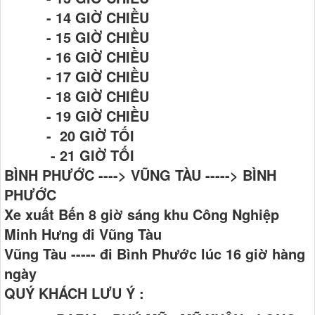
- 14 GIỜ CHIỀU
- 15 GIỜ CHIỀU
- 16 GIỜ CHIỀU
- 17 GIỜ CHIỀU
- 18 GIỜ CHIÊU
- 19 GIỜ CHIỀU
- 20 GIỜ TỐI
- 21 GIỜ TỐI
BÌNH PHƯỚC ----> VŨNG TÀU -----> BÌNH
PHƯỚC
Xe xuất Bến 8 giờ sáng khu Công Nghiệp
Minh Hưng đi Vũng Tàu
Vũng Tàu ----- đi Bình Phước lúc 16 giờ hàng
ngày
QUÝ KHÁCH LƯU Ý :