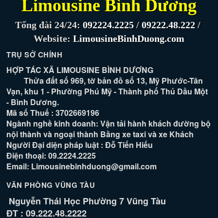
Limousine Bình Dương
Tổng đài 24/24:
092224.2225
/
09222.48.222
/
Website:
LimousineBinhDuong.com
TRỤ SỞ CHÍNH
HỢP TÁC XÃ LIMOUSINE BÌNH DƯƠNG
Thửa đất số 969, tờ bản đồ số 13, Mỹ Phước-Tân
Vạn, khu 1 - Phường Phú Mỹ - Thành phố Thủ Dầu Một
- Bình Dương.
Mã số Thuế : 3702669196
Ngành nghề kinh doanh: Vận tải hành khách đường bộ
nội thành và ngoại thành Bằng xe taxi và xe Khách
Người Đại diện pháp luật : Đỗ Tiến Hiếu
Điện thoại: 09.2224.2225
Email: Limousinebinhduong@gmail.com
VĂN PHÒNG VŨNG TÀU
Nguyễn Thái Học Phường 7 Vũng Tàu
ĐT : 09.222.48.2222