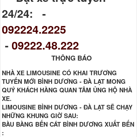
24/24: -
092224.2225
-
09222.48.222
THÔNG BÁO
NHÀ XE LIMOUSINE CÓ KHAI TRƯƠNG
TUYẾN MỚI BÌNH DƯƠNG - ĐÀ LẠT MONG
QUÝ KHÁCH HÀNG QUAN TÂM ỦNG HỘ NHÀ
XE.
LIMOUSINE BÌNH DƯƠNG - ĐÀ LẠT SẼ CHẠY
NHỮNG KHUNG GIỜ SAU:
BÀU BÀNG BẾN CÁT BÌNH DƯƠNG XUẤT BẾN
: