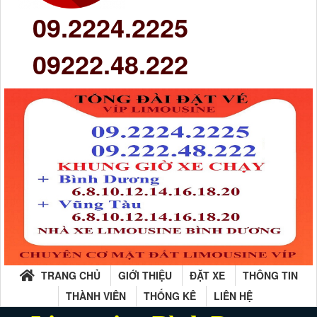
09.2224.2225
09222.48.222
TRANG CHỦ
GIỚI THIỆU
ĐẶT XE
THÔNG TIN
THÀNH VIÊN
THỐNG KÊ
LIÊN HỆ