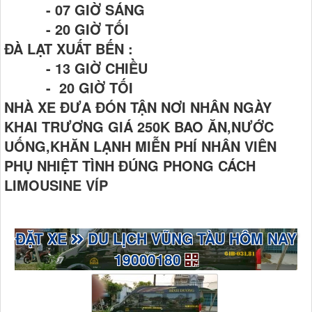
- 07 GIỜ SÁNG
- 20 GIỜ TỐI
ĐÀ LẠT XUẤT BẾN :
- 13 GIỜ CHIỀU
- 20 GIỜ TỐI
NHÀ XE ĐƯA ĐÓN TẬN NƠI NHÂN NGÀY
KHAI TRƯƠNG GIÁ 250K BAO ĂN,NƯỚC
UỐNG,KHĂN LẠNH MIỄN PHÍ NHÂN VIÊN
PHỤ NHIỆT TÌNH ĐÚNG PHONG CÁCH
LIMOUSINE VÍP
ĐẶT XE
DU LỊCH VŨNG TÀU HÔM NAY
19000180