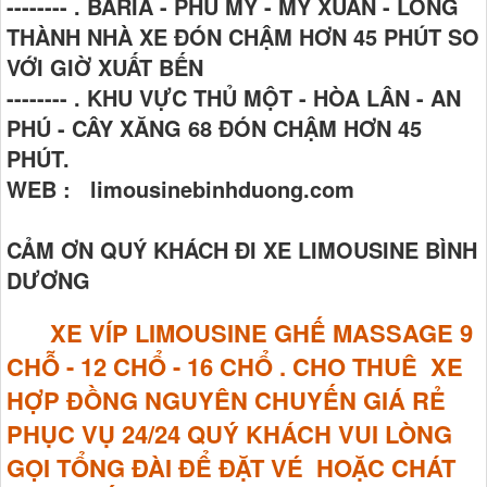
-------- . BARIA - PHÚ MỸ - MỸ XUÂN - LONG
THÀNH NHÀ XE ĐÓN CHẬM HƠN 45 PHÚT SO
VỚI GIỜ XUẤT BẾN
-------- . KHU VỰC THỦ MỘT - HÒA LÂN - AN
PHÚ - CÂY XĂNG 68 ĐÓN CHẬM HƠN 45
PHÚT.
WEB : limousinebinhduong.com
CẢM ƠN QUÝ KHÁCH ĐI XE LIMOUSINE BÌNH
DƯƠNG
XE VÍP LIMOUSINE GHẾ MASSAGE
9
CHỖ - 12 CHỔ - 16 CHỔ . CHO THUÊ XE
HỢP ĐỒNG NGUYÊN CHUYẾN GIÁ RẺ
PHỤC VỤ 24/24 QUÝ KHÁCH VUI LÒNG
GỌI TỔNG ĐÀI ĐỂ ĐẶT VÉ HOẶC CHÁT