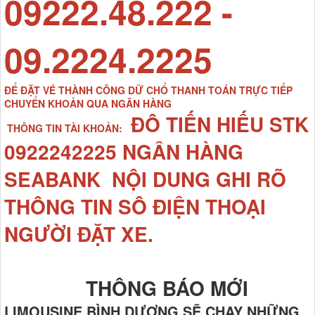
09222.48.222 -
09.2224.2225
ĐỂ ĐẶT VÉ THÀNH CÔNG DỮ CHỔ THANH TOÁN TRỰC TIẾP
CHUYỂN KHOẢN QUA NGÂN HÀNG
ĐÔ TIẾN HIẾU STK
THÔNG TIN TÀI KHOẢN:
0922242225 NGÂN HÀNG
SEABANK NỘI DUNG GHI RÕ
THÔNG TIN SÔ ĐIỆN THOẠI
NGƯỜI ĐẶT XE.
THÔNG BÁO MỚI
LIMOUSINE BÌNH DƯƠNG SẼ CHẠY NHỮNG