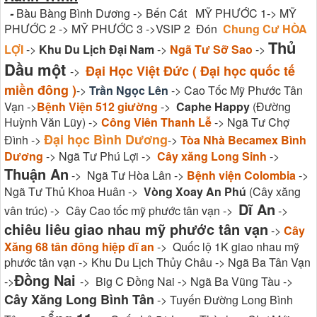
-
Bàu Bàng Bình Dương -> Bến Cát MỸ PHƯỚC 1-> MỸ
PHƯỚC 2 -> MỸ PHƯỚC 3 ->VSIP 2 Đón
Chung Cư HÒA
Thủ
LỢI
->
Khu Du Lịch Đại Nam
->
Ngã Tư Sỡ Sao
->
Dầu một
Đại Học Việt Đức ( Đại học quốc tế
->
miền đông )
->
Trần Ngọc Lên
-> Cao Tốc Mỹ Phước Tân
Vạn ->
Bệnh Viện 512 giường
->
Caphe Happy
(Đường
Huỳnh Văn Lũy) ->
Công Viên Thanh Lễ
-> Ngã Tư Chợ
Đại học Bình Dương
Đình ->
->
Tòa Nhà Becamex Bình
Dương
-> Ngã Tư Phú Lợi ->
Cây xăng Long Sinh
->
Thuận An
-> Ngã Tư Hòa Lân ->
Bệnh viện Colombia
->
Ngã Tư Thủ Khoa Huân ->
Vòng Xoay An Phú
(Cây xăng
Dĩ An
vân trúc) -> Cây Cao tốc mỹ phước tân vạn ->
->
chiêu liêu giao nhau mỹ phước tân vạn
->
Cây
Xăng 68 tân đông hiệp dĩ an
-> Quốc lộ 1K giao nhau mỹ
phước tân vạn -> Khu Du Lịch Thủy Châu -> Ngã Ba Tân Vạn
Đồng Nai
->
-> Big C Đồng Nai -> Ngã Ba Vũng Tàu ->
Cây Xăng Long Bình Tân
-> Tuyến Đường Long Bình