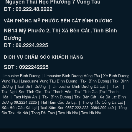
Nguyễn Thái Học Phường 7 Vũng Tàu
ĐT : 09.222.48.2222
VĂN PHÒNG MỸ PHƯỚC BẾN CÁT BÌNH DƯƠNG
NB14 Mỹ Phước 2, Thị Xã Bến Cát ,Tỉnh Bình
Dương
ĐT : 09.2224.2225
DỊCH VỤ CHĂM SÓC KHÁCH HÀNG
SDT : 0922242225
Limousine Bình Dương
|
Limousine Bình Dương Vũng Tàu
|
Xe Bình Dương
Vũng Tàu
|
Limousine Vũng Tàu Bình Dương
|
Taxi Bình Dương
|
Taxi Bình
Dương
|
Taxi Bình Dương
|
Limousine Bình Dương Đà Lạt
| |
Taxi
|
Taxi Nghi Sơn Tĩnh Gia
|
Taxi Thanh Hóa
|
Taxi Tĩnh Gia
|
Taxi Thanh
Hóa
|
Taxi Nghệ An
|
Taxi Bình Dương
|
Taxi Bến Cát
|
Xe Đà Lạt Bình
Dương 09.2224.2225
|
Hút Hầm Cầu Đà Lạt
|
Thông Tắc Cống Đà Lạt
|
Sữa Bồn Cầu Đà Lạt
|
Taxi Sầm Sơn 0567.222.223 -0964.299.449
|
Tổng
Đài Taxi Hà Nội
|
Tổng Đài Taxi
|
Taxi Hà Nội
|
Taxi Hà Nội