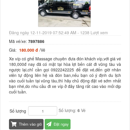
Đăng ngày 12-11-2019 07:52:49 AM - 1238 Lượt xem
Mã vé/xe:
7897886
Giá:
180.000 đ
/Vé
Xe víp có ghế Massage chuyên đưa đón khách víp,với giá vé
180,000đ nay đã có mặt tại hòa lợi bến cát đi vũng tàu và
ngược lại,chỉ cần gọi 0922242225 để đặt vé,đến giờ nhân
viên tự động liên hệ và đón ban,nếu bạn có ý định du lịch
vào cuối tuần tại vũng tàu,thì hãy chủ động đặt vé sớm nhất
bạn nhé,do nhu cầu đi xe víp ở đây tăng rất cao vào mối dịp
cuối tuần.
Số lượng:
6
Vé
Số lượng
Thêm vào giỏ
Đặt ngay