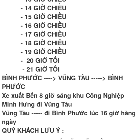
- 14 GIỜ CHIỀU
- 15 GIỜ CHIỀU
- 16 GIỜ CHIỀU
- 17 GIỜ CHIỀU
- 18 GIỜ CHIÊU
- 19 GIỜ CHIỀU
- 20 GIỜ TỐI
- 21 GIỜ TỐI
BÌNH PHƯỚC ----> VŨNG TÀU -----> BÌNH
PHƯỚC
Xe xuất Bến 8 giờ sáng khu Công Nghiệp
Minh Hưng đi Vũng Tàu
Vũng Tàu ----- đi Bình Phước lúc 16 giờ hàng
ngày
QUÝ KHÁCH LƯU Ý :