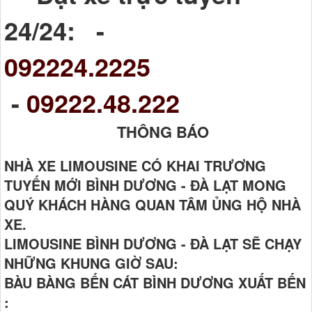
24/24: -
092224.2225
-
09222.48.222
THÔNG BÁO
NHÀ XE LIMOUSINE CÓ KHAI TRƯƠNG
TUYẾN MỚI BÌNH DƯƠNG - ĐÀ LẠT MONG
QUÝ KHÁCH HÀNG QUAN TÂM ỦNG HỘ NHÀ
XE.
LIMOUSINE BÌNH DƯƠNG - ĐÀ LẠT SẼ CHẠY
NHỮNG KHUNG GIỜ SAU:
BÀU BÀNG BẾN CÁT BÌNH DƯƠNG XUẤT BẾN
: