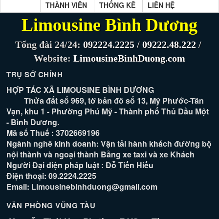
THÀNH VIÊN
THỐNG KÊ
LIÊN HỆ
Limousine Bình Dương
Tổng đài 24/24:
092224.2225
/
09222.48.222
/
Website:
LimousineBinhDuong.com
TRỤ SỞ CHÍNH
HỢP TÁC XÃ LIMOUSINE BÌNH DƯƠNG
Thửa đất số 969, tờ bản đồ số 13, Mỹ Phước-Tân
Vạn, khu 1 - Phường Phú Mỹ - Thành phố Thủ Dầu Một
- Bình Dương.
Mã số Thuế : 3702669196
Ngành nghề kinh doanh: Vận tải hành khách đường bộ
nội thành và ngoại thành Bằng xe taxi và xe Khách
Người Đại diện pháp luật : Đỗ Tiến Hiếu
Điện thoại: 09.2224.2225
Email: Limousinebinhduong@gmail.com
VĂN PHÒNG VŨNG TÀU