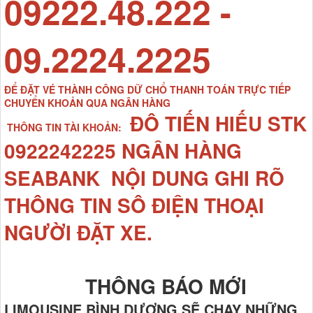
09222.48.222 -
09.2224.2225
ĐỂ ĐẶT VÉ THÀNH CÔNG DỮ CHỔ THANH TOÁN TRỰC TIẾP
CHUYỂN KHOẢN QUA NGÂN HÀNG
ĐÔ TIẾN HIẾU STK
THÔNG TIN TÀI KHOẢN:
0922242225 NGÂN HÀNG
SEABANK NỘI DUNG GHI RÕ
THÔNG TIN SÔ ĐIỆN THOẠI
NGƯỜI ĐẶT XE.
THÔNG BÁO MỚI
LIMOUSINE BÌNH DƯƠNG SẼ CHẠY NHỮNG