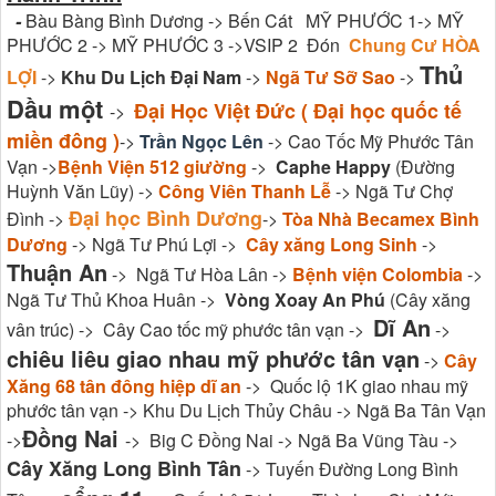
-
Bàu Bàng Bình Dương -> Bến Cát MỸ PHƯỚC 1-> MỸ
PHƯỚC 2 -> MỸ PHƯỚC 3 ->VSIP 2 Đón
Chung Cư HÒA
Thủ
LỢI
->
Khu Du Lịch Đại Nam
->
Ngã Tư Sỡ Sao
->
Dầu một
Đại Học Việt Đức ( Đại học quốc tế
->
miền đông )
->
Trần Ngọc Lên
-> Cao Tốc Mỹ Phước Tân
Vạn ->
Bệnh Viện 512 giường
->
Caphe Happy
(Đường
Huỳnh Văn Lũy) ->
Công Viên Thanh Lễ
-> Ngã Tư Chợ
Đại học Bình Dương
Đình ->
->
Tòa Nhà Becamex Bình
Dương
-> Ngã Tư Phú Lợi ->
Cây xăng Long Sinh
->
Thuận An
-> Ngã Tư Hòa Lân ->
Bệnh viện Colombia
->
Ngã Tư Thủ Khoa Huân ->
Vòng Xoay An Phú
(Cây xăng
Dĩ An
vân trúc) -> Cây Cao tốc mỹ phước tân vạn ->
->
chiêu liêu giao nhau mỹ phước tân vạn
->
Cây
Xăng 68 tân đông hiệp dĩ an
-> Quốc lộ 1K giao nhau mỹ
phước tân vạn -> Khu Du Lịch Thủy Châu -> Ngã Ba Tân Vạn
Đồng Nai
->
-> Big C Đồng Nai -> Ngã Ba Vũng Tàu ->
Cây Xăng Long Bình Tân
-> Tuyến Đường Long Bình