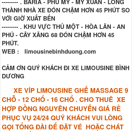
-------- . BARIA - PHÚ MỸ - MỸ XUÂN - LONG
THÀNH NHÀ XE ĐÓN CHẬM HƠN 45 PHÚT SO
VỚI GIỜ XUẤT BẾN
-------- . KHU VỰC THỦ MỘT - HÒA LÂN - AN
PHÚ - CÂY XĂNG 68 ĐÓN CHẬM HƠN 45
PHÚT.
WEB : limousinebinhduong.com
CẢM ƠN QUÝ KHÁCH ĐI XE LIMOUSINE BÌNH
DƯƠNG
XE VÍP LIMOUSINE GHẾ MASSAGE
9
CHỖ - 12 CHỔ - 16 CHỔ . CHO THUÊ XE
HỢP ĐỒNG NGUYÊN CHUYẾN GIÁ RẺ
PHỤC VỤ 24/24 QUÝ KHÁCH VUI LÒNG
GỌI TỔNG ĐÀI ĐỂ ĐẶT VÉ HOẶC CHÁT