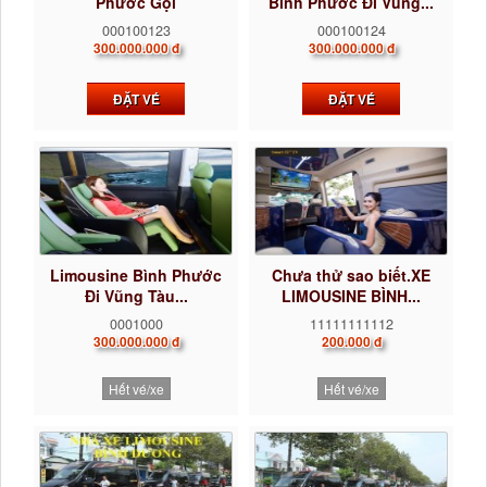
Phước Gọi
Bình Phước Đi Vũng...
0922242225...
000100123
000100124
300.000.000 đ
300.000.000 đ
ĐẶT VÉ
ĐẶT VÉ
Limousine Bình Phước
Chưa thử sao biết.XE
Đi Vũng Tàu...
LIMOUSINE BÌNH...
0001000
11111111112
300.000.000 đ
200.000 đ
Hết vé/xe
Hết vé/xe