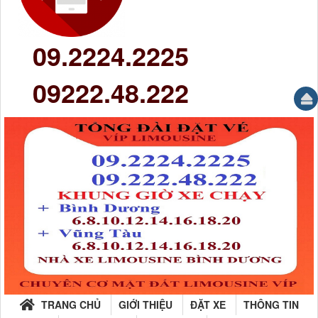
09.2224.2225
09222.48.222
TRANG CHỦ
GIỚI THIỆU
ĐẶT XE
THÔNG TIN