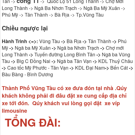
cổng 11
Tân ->
-> Quốc Lộ 51 Long Thành -> Chợ Mới
Long Thành -> Ngã Ba Nhơn Trạch -> Ngã Ba Mỹ Xuân ->
Phú Mỹ -> Tân Thành -> Bà Rịa -> Tp.Vũng Tàu
Chiều ngược lại
Hành Trình <=>:
Vũng Tàu
->
Bà Rịa
->
Tân Thành
->
Phú
Mỹ
->
Ngã ba Mỹ Xuân
->
Ngã ba Nhơn Trạch
->
Chợ mới
Long Thành
->
Tuyến đường Long Bình Tân
->
Ngã ba Vũng
Tàu
->
Big C Đồng Nai
->
Ngã ba Tân Vạn
->
KDL Thuỷ Châu
->
Cao tốc Mỹ Phước - Tân Vạn
->
KDL Đại Nam
->
Bến Cát
->
Bàu Bàng - Bình Dương
Thành Phố Vũng Tàu có xe đưa đón tại nhà .Qúy
khách không phải đi đâu đặt xe cung cấp địa chỉ
xe tới đón. Qúy khách vui lòng gọi đặt xe víp
limousine
TỔNG ĐÀI: