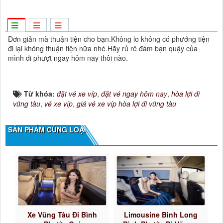
Đơn giản mà thuận tiện cho bạn.Không lo không có phướng tiện
đi lại không thuận tiện nữa nhé.Hãy rủ rê đám bạn quậy của
mình đi phượt ngay hôm nay thôi nào.
Từ khóa:
đặt vé xe víp
,
đặt vé ngay hôm nay
,
hòa lợi đi
vũng tàu
,
vé xe víp
,
giá vé xe víp hòa lợi đi vũng tàu
SẢN PHẨM CÙNG LOẠI
Xe Vũng Tàu Đi Bình
Limousine Bình Long