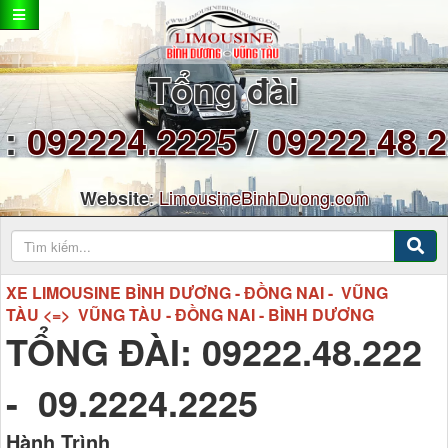
Tổng đài
:
092224.2225
/
09222.48.
:
LimousineBinhDuong.com
Website
XE LIMOUSINE BÌNH DƯƠNG - ĐỒNG NAI - VŨNG
TÀU <=> VŨNG TÀU - ĐỒNG NAI - BÌNH DƯƠNG
TỔNG ĐÀI: 09222.48.222
- 09.2224.2225
Hành Trình