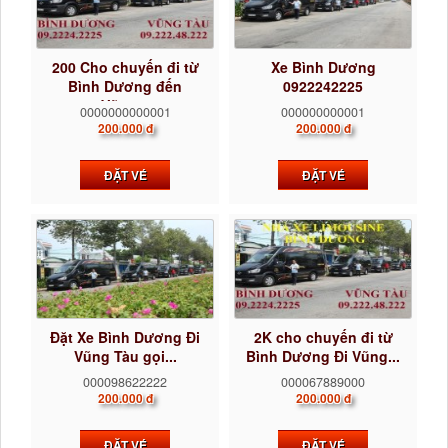
200 Cho chuyến đi từ
Xe Bình Dương
Bình Dương đến
0922242225
Vũng...
0000000000001
000000000001
200.000 đ
200.000 đ
ĐẶT VÉ
ĐẶT VÉ
Đặt Xe Bình Dương Đi
2K cho chuyến đi từ
Vũng Tàu gọi...
Bình Dương Đi Vũng...
000098622222
000067889000
200.000 đ
200.000 đ
ĐẶT VÉ
ĐẶT VÉ