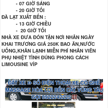
- 07 GIỜ SÁNG
- 20 GIỜ TỐI
ĐÀ LẠT XUẤT BẾN :
- 13 GIỜ CHIỀU
- 20 GIỜ TỐI
NHÀ XE ĐƯA ĐÓN TẬN NƠI NHÂN NGÀY
KHAI TRƯƠNG GIÁ 250K BAO ĂN,NƯỚC
UỐNG,KHĂN LẠNH MIỄN PHÍ NHÂN VIÊN
PHỤ NHIỆT TÌNH ĐÚNG PHONG CÁCH
LIMOUSINE VÍP
ĐẶT XE
SỐ ĐIỆN THOẠI XE CÓ GHẾ
MASSAGE HÒA LỢI BẾN CÁT VŨNG TÀU
GỌI 0922242225