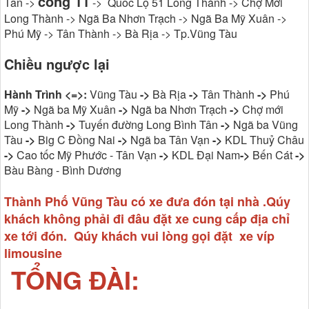
cổng 11
Tân ->
-> Quốc Lộ 51 Long Thành -> Chợ Mới
Long Thành -> Ngã Ba Nhơn Trạch -> Ngã Ba Mỹ Xuân ->
Phú Mỹ -> Tân Thành -> Bà Rịa -> Tp.Vũng Tàu
Chiều ngược lại
Hành Trình <=>:
Vũng Tàu
->
Bà Rịa
->
Tân Thành
->
Phú
Mỹ
->
Ngã ba Mỹ Xuân
->
Ngã ba Nhơn Trạch
->
Chợ mới
Long Thành
->
Tuyến đường Long Bình Tân
->
Ngã ba Vũng
Tàu
->
Big C Đồng Nai
->
Ngã ba Tân Vạn
->
KDL Thuỷ Châu
->
Cao tốc Mỹ Phước - Tân Vạn
->
KDL Đại Nam
->
Bến Cát
->
Bàu Bàng - Bình Dương
Thành Phố Vũng Tàu có xe đưa đón tại nhà .Qúy
khách không phải đi đâu đặt xe cung cấp địa chỉ
xe tới đón. Qúy khách vui lòng gọi đặt xe víp
limousine
TỔNG ĐÀI: