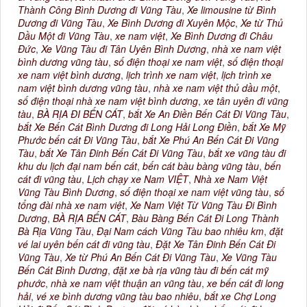
Thành Công Bình Dương đi Vũng Tàu
,
Xe limousine từ Bình
Dương đi Vũng Tàu
,
Xe Bình Dương đi Xuyên Mộc
,
Xe từ Thủ
Dầu Một đi Vũng Tàu
,
xe nam việt
,
Xe Bình Dương đi Châu
Đức
,
Xe Vũng Tàu đi Tân Uyên Bình Dương
,
nhà xe nam việt
bình dương vũng tàu
,
số điện thoại xe nam việt
,
số điện thoại
xe nam việt bình dương
,
lịch trình xe nam việt
,
lịch trình xe
nam việt bình dương vũng tàu
,
nhà xe nam việt thủ dầu một
,
số điện thoại nhà xe nam việt bình dương
,
xe tân uyên đi vũng
tàu
,
BÀ RỊA ĐI BẾN CÁT
,
bắt Xe An Điền Bến Cát Đi Vũng Tàu
,
bắt Xe Bến Cát Bình Dương đi Long Hải Long Điền
,
bắt Xe Mỹ
Phước bến cát Đi Vũng Tàu
,
bắt Xe Phú An Bến Cát Đi Vũng
Tàu
,
bắt Xe Tân Đinh Bến Cát Đi Vũng Tàu
,
bắt xe vũng tàu đi
khu du lịch đại nam bến cát
,
bến cát bàu bàng vũng tàu
,
bến
cát đi vũng tàu
,
Lịch chạy xe Nam VIỆT
,
Nhà xe Nam Việt
Vũng Tàu Bình Dương
,
số điện thoại xe nam việt vũng tàu
,
số
tổng đài nhà xe nam việt
,
Xe Nam Việt Từ Vũng Tàu Đi Bình
Dương
,
BÀ RỊA BẾN CÁT
,
Bàu Bàng Bến Cát Đi Long Thành
Bà Rịa Vũng Tàu
,
Đại Nam cách Vũng Tàu bao nhiêu km
,
đặt
vé lai uyên bến cát đi vũng tàu
,
Đặt Xe Tân Đinh Bến Cát Đi
Vũng Tàu
,
Xe từ Phú An Bến Cát Đi Vũng Tàu
,
Xe Vũng Tàu
Bến Cát Bình Dương
,
đặt xe bà rịa vũng tàu đi bến cát mỹ
phước
,
nhà xe nam việt thuận an vũng tàu
,
xe bến cát đi long
hải
,
vé xe bình dương vũng tàu bao nhiêu
,
bắt xe Chợ Long