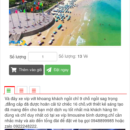
Số lượng:
13
Vé
Số lượng
Thêm vào giỏ
Đặt ngay
Và đây xe víp với khoang khách ngồi chỉ 9 chỗ ngồi sag trọng
,đẳng cấp đã được hoãn cải từ chiếc 16 chỗ,với thiết kế sáng tạo
đã mang đến cho bạn một dịch vụ tốt nhất mà khách hàng tin
dùng và chỉ duy nhất có tại xe víp limousine bình dương,chỉ cần
nhấc máy và alo đến tổng đài để đặt vé bạ gọi 0948899985 hoặc
zalo 0922248222.