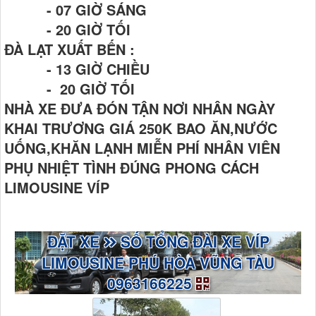
- 07 GIỜ SÁNG
- 20 GIỜ TỐI
ĐÀ LẠT XUẤT BẾN :
- 13 GIỜ CHIỀU
- 20 GIỜ TỐI
NHÀ XE ĐƯA ĐÓN TẬN NƠI NHÂN NGÀY
KHAI TRƯƠNG GIÁ 250K BAO ĂN,NƯỚC
UỐNG,KHĂN LẠNH MIỄN PHÍ NHÂN VIÊN
PHỤ NHIỆT TÌNH ĐÚNG PHONG CÁCH
LIMOUSINE VÍP
ĐẶT XE
SỐ TỔNG ĐÀI XE VÍP
LIMOUSINE PHÚ HÒA VŨNG TÀU
0963166225