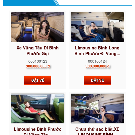
Xe Vũng Tàu Đi Bình
Limousine Bình Long
Phước Gọi
Bình Phước Đi Vũng...
0922242225...
000100123
000100124
300.000.000 đ
300.000.000 đ
ĐẶT VÉ
ĐẶT VÉ
Limousine Bình Phước
Chưa thử sao biết.XE
Đi Vũng Tàu...
LIMOUSINE BÌNH...