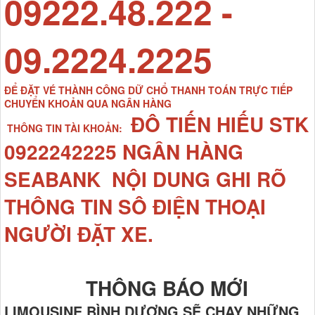
09222.48.222 -
09.2224.2225
ĐỂ ĐẶT VÉ THÀNH CÔNG DỮ CHỔ THANH TOÁN TRỰC TIẾP
CHUYỂN KHOẢN QUA NGÂN HÀNG
ĐÔ TIẾN HIẾU STK
THÔNG TIN TÀI KHOẢN:
0922242225 NGÂN HÀNG
SEABANK NỘI DUNG GHI RÕ
THÔNG TIN SÔ ĐIỆN THOẠI
NGƯỜI ĐẶT XE.
THÔNG BÁO MỚI
LIMOUSINE BÌNH DƯƠNG SẼ CHẠY NHỮNG