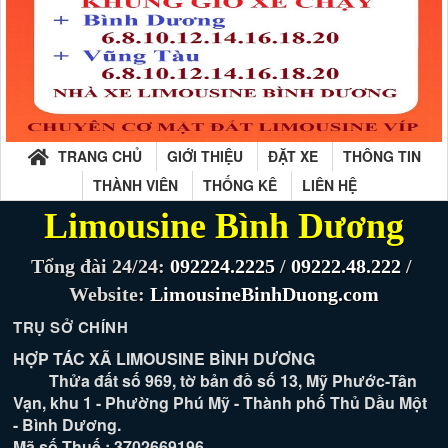
TRANG CHỦ
GIỚI THIỆU
ĐẶT XE
THÔNG TIN
THÀNH VIÊN
THỐNG KÊ
LIÊN HỆ
Limousine Bình Dương
Tổng đài 24/24:
092224.2225
/
09222.48.222
/
Website:
LimousineBinhDuong.com
TRỤ SỞ CHÍNH
HỢP TÁC XÃ LIMOUSINE BÌNH DƯƠNG
Thửa đất số 969, tờ bản đồ số 13, Mỹ Phước-Tân
Vạn, khu 1 - Phường Phú Mỹ - Thành phố Thủ Dầu Một
- Bình Dương.
Mã số Thuế : 3702669196