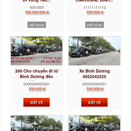
0001000
11111111112
300.000.000 đ
200.000 đ
Hết vé/xe
Hết vé/xe
200 Cho chuyến đi từ
Xe Bình Dương
Bình Dương đến
0922242225
Vũng...
0000000000001
000000000001
200.000 đ
200.000 đ
ĐẶT VÉ
ĐẶT VÉ