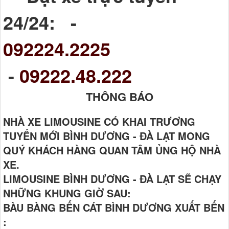
24/24: -
092224.2225
-
09222.48.222
THÔNG BÁO
NHÀ XE LIMOUSINE CÓ KHAI TRƯƠNG
TUYẾN MỚI BÌNH DƯƠNG - ĐÀ LẠT MONG
QUÝ KHÁCH HÀNG QUAN TÂM ỦNG HỘ NHÀ
XE.
LIMOUSINE BÌNH DƯƠNG - ĐÀ LẠT SẼ CHẠY
NHỮNG KHUNG GIỜ SAU:
BÀU BÀNG BẾN CÁT BÌNH DƯƠNG XUẤT BẾN
: