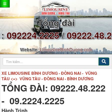
Tổng đài
:
092224.2225
/
09222.48.
:
LimousineBinhDuong.com
Website
XE LIMOUSINE BÌNH DƯƠNG - ĐỒNG NAI - VŨNG
TÀU <=> VŨNG TÀU - ĐỒNG NAI - BÌNH DƯƠNG
TỔNG ĐÀI: 09222.48.222
- 09.2224.2225
Hành Trình