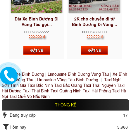
Đặt Xe Bình Dương Đi
2K cho chuyến đi từ
Vũng Tàu gọi...
Bình Dương Đi Vũng...
000098622222
000067889000
200.000 đ
200.000 đ
ĐẶT VÉ
ĐẶT VÉ
Limousine Bình Dương
|
Limousine Bình Dương Vũng Tàu
|
Xe Bình
Dương Vũng Tàu
|
Limousine Vũng Tàu Bình Dương
|
Taxi Nghi
Sơn Tĩnh Gia
Taxi Bắc Ninh
Taxi Bắc Giang
Taxi Thái Nguyên
Taxi
Hải Dương
Taxi Thái Bình
Taxi Quảng Ninh
Taxi Hải Phòng
Taxi Hà
Nội
Taxi Quế Võ Bắc Ninh
THỐNG KÊ
Đang truy cập
17
Hôm nay
3,966