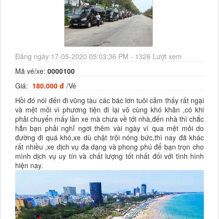
Đăng ngày 17-05-2020 05:03:36 PM - 1326 Lượt xem
Mã vé/xe:
0000100
Giá:
180.000 đ
/Vé
Hồi đó nói đến đi vũng tàu các bác lơn tuôi cảm thấy rất ngại
và mệt mỏi vì phương tiện đi lại vô cùng khó khăn ,có khi
phải chuyển mấy lần xe mà chưa về tới nhà,đến nhà thì chắc
hẳn bạn phải nghỉ ngơi thêm vài ngày vì qua mệt mỏi do
đường đi quá khó,xe dù chật trội nóng bức,thì nay đã khác
rất nhiều ,xe dịch vụ đa dạng và phong phú để bạn trọn cho
mình dịch vụ uy tín và chất lượng tốt nhất đối với tình hình
hiện nay.