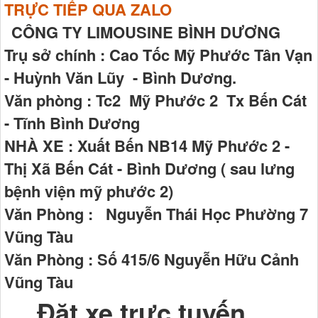
TRỰC TIẾP QUA ZALO
CÔNG TY LIMOUSINE BÌNH DƯƠNG
Trụ sở chính : Cao Tốc Mỹ Phước Tân Vạn
- Huỳnh Văn Lũy - Bình Dương.
Văn phòng : Tc2 Mỹ Phước 2 Tx Bến Cát
- Tĩnh Bình Dương
NHÀ XE : Xuất Bến NB14 Mỹ Phước 2 -
Thị Xã Bến Cát - Bình Dương ( sau lưng
bệnh viện mỹ phước 2)
Văn Phòng : Nguyễn Thái Học Phường 7
Vũng Tàu
Văn Phòng : Số 415/6 Nguyễn Hữu Cảnh
Vũng Tàu
Đặt xe trực tuyến