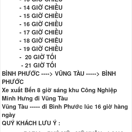
- 14 GIỜ CHIỀU
- 15 GIỜ CHIỀU
- 16 GIỜ CHIỀU
- 17 GIỜ CHIỀU
- 18 GIỜ CHIÊU
- 19 GIỜ CHIỀU
- 20 GIỜ TỐI
- 21 GIỜ TỐI
BÌNH PHƯỚC ----> VŨNG TÀU -----> BÌNH
PHƯỚC
Xe xuất Bến 8 giờ sáng khu Công Nghiệp
Minh Hưng đi Vũng Tàu
Vũng Tàu ----- đi Bình Phước lúc 16 giờ hàng
ngày
QUÝ KHÁCH LƯU Ý :