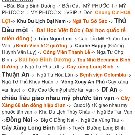
-
Bàu Bàng Bình Dương -> Bến Cát MỸ PHƯỚC 1-> MỸ
PHƯỚC 2 -> MỸ PHƯỚC 3 ->VSIP 2 Đón
Chung Cư HÒA
Thủ
LỢI
->
Khu Du Lịch Đại Nam
->
Ngã Tư Sỡ Sao
->
Dầu một
Đại Học Việt Đức ( Đại học quốc tế
->
miền đông )
->
Trần Ngọc Lên
-> Cao Tốc Mỹ Phước Tân
Vạn ->
Bệnh Viện 512 giường
->
Caphe Happy
(Đường
Huỳnh Văn Lũy) ->
Công Viên Thanh Lễ
-> Ngã Tư Chợ
Đại học Bình Dương
Đình ->
->
Tòa Nhà Becamex Bình
Dương
-> Ngã Tư Phú Lợi ->
Cây xăng Long Sinh
->
Thuận An
-> Ngã Tư Hòa Lân ->
Bệnh viện Colombia
->
Ngã Tư Thủ Khoa Huân ->
Vòng Xoay An Phú
(Cây xăng
Dĩ An
vân trúc) -> Cây Cao tốc mỹ phước tân vạn ->
->
chiêu liêu giao nhau mỹ phước tân vạn
->
Cây
Xăng 68 tân đông hiệp dĩ an
-> Quốc lộ 1K giao nhau mỹ
phước tân vạn -> Khu Du Lịch Thủy Châu -> Ngã Ba Tân Vạn
Đồng Nai
->
-> Big C Đồng Nai -> Ngã Ba Vũng Tàu ->
Cây Xăng Long Bình Tân
-> Tuyến Đường Long Bình