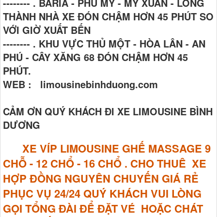
-------- . BARIA - PHÚ MỸ - MỸ XUÂN - LONG
THÀNH NHÀ XE ĐÓN CHẬM HƠN 45 PHÚT SO
VỚI GIỜ XUẤT BẾN
-------- . KHU VỰC THỦ MỘT - HÒA LÂN - AN
PHÚ - CÂY XĂNG 68 ĐÓN CHẬM HƠN 45
PHÚT.
WEB : limousinebinhduong.com
CẢM ƠN QUÝ KHÁCH ĐI XE LIMOUSINE BÌNH
DƯƠNG
XE VÍP LIMOUSINE GHẾ MASSAGE
9
CHỖ - 12 CHỔ - 16 CHỔ . CHO THUÊ XE
HỢP ĐỒNG NGUYÊN CHUYẾN GIÁ RẺ
PHỤC VỤ 24/24 QUÝ KHÁCH VUI LÒNG
GỌI TỔNG ĐÀI ĐỂ ĐẶT VÉ HOẶC CHÁT