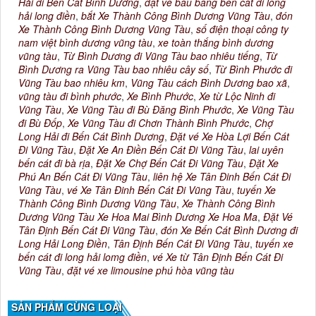
Hải đi Bến Cát Bình Dương
,
đặt vé bàu bàng bến cát đi long
hải long điền
,
bắt Xe Thành Công Bình Dương Vũng Tàu
,
đón
Xe Thành Công Bình Dương Vũng Tàu
,
số điện thoại công ty
nam việt bình dương vũng tàu
,
xe toàn thắng bình dương
vũng tàu
,
Từ Bình Dương đi Vũng Tàu bao nhiêu tiếng
,
Từ
Bình Dương ra Vũng Tàu bao nhiêu cây số
,
Từ Bình Phước đi
Vũng Tàu bao nhiêu km
,
Vũng Tàu cách Bình Dương bao xã
,
vũng tàu đi bình phước
,
Xe Bình Phước
,
Xe từ Lộc Ninh đi
Vũng Tàu
,
Xe Vũng Tàu đi Bù Đăng Bình Phước
,
Xe Vũng Tàu
đi Bù Đốp
,
Xe Vũng Tàu đi Chơn Thành Bình Phước
,
Chợ
Long Hải đi Bến Cát Bình Dương
,
Đặt vé Xe Hòa Lợi Bến Cát
Đi Vũng Tàu
,
Đặt Xe An Điền Bến Cát Đi Vũng Tàu
,
lai uyên
bến cát đi bà rịa
,
Đặt Xe Chợ Bến Cát Đi Vũng Tàu
,
Đặt Xe
Phú An Bến Cát Đi Vũng Tàu
,
liên hệ Xe Tân Đinh Bến Cát Đi
Vũng Tàu
,
vé Xe Tân Đinh Bến Cát Đi Vũng Tàu
,
tuyến Xe
Thành Công Bình Dương Vũng Tàu
,
Xe Thành Công Bình
Dương Vũng Tàu Xe Hoa Mai Bình Dương Xe Hoa Ma
,
Đặt Vé
Tân Định Bến Cát Đi Vũng Tàu
,
đón Xe Bến Cát Bình Dương đi
Long Hải Long Điền
,
Tân Định Bến Cát Đi Vũng Tàu
,
tuyến xe
bến cát đi long hải lomg điền
,
vé Xe từ Tân Định Bến Cát Đi
Vũng Tàu
,
đặt vé xe limousine phú hòa vũng tàu
SẢN PHẨM CÙNG LOẠI