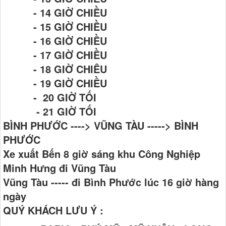
- 14 GIỜ CHIỀU
- 15 GIỜ CHIỀU
- 16 GIỜ CHIỀU
- 17 GIỜ CHIỀU
- 18 GIỜ CHIÊU
- 19 GIỜ CHIỀU
- 20 GIỜ TỐI
- 21 GIỜ TỐI
BÌNH PHƯỚC ----> VŨNG TÀU -----> BÌNH
PHƯỚC
Xe xuất Bến 8 giờ sáng khu Công Nghiệp
Minh Hưng đi Vũng Tàu
Vũng Tàu ----- đi Bình Phước lúc 16 giờ hàng
ngày
QUÝ KHÁCH LƯU Ý :