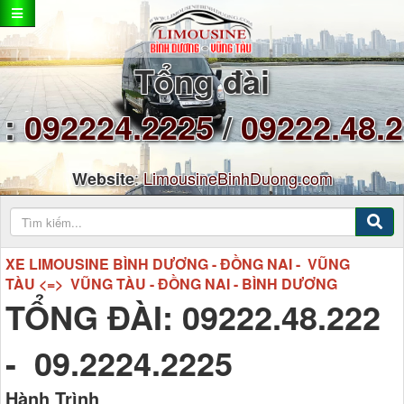
Tổng đài
:
092224.2225
/
09222.48.
:
LimousineBinhDuong.com
Website
XE LIMOUSINE BÌNH DƯƠNG - ĐỒNG NAI - VŨNG
TÀU <=> VŨNG TÀU - ĐỒNG NAI - BÌNH DƯƠNG
TỔNG ĐÀI: 09222.48.222
- 09.2224.2225
Hành Trình