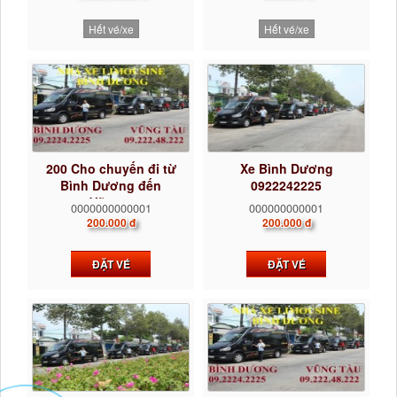
Hết vé/xe
Hết vé/xe
200 Cho chuyến đi từ
Xe Bình Dương
Bình Dương đến
0922242225
Vũng...
0000000000001
000000000001
200.000 đ
200.000 đ
ĐẶT VÉ
ĐẶT VÉ