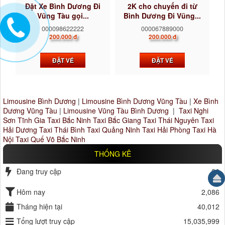
Đặt Xe Bình Dương Đi
2K cho chuyến đi từ
Vũng Tàu gọi...
Bình Dương Đi Vũng...
000098622222
000067889000
200.000 đ
200.000 đ
ĐẶT VÉ
ĐẶT VÉ
Limousine Bình Dương
|
Limousine Bình Dương Vũng Tàu
|
Xe Bình
Dương Vũng Tàu
|
Limousine Vũng Tàu Bình Dương
|
Taxi Nghi
Sơn Tĩnh Gia
Taxi Bắc Ninh
Taxi Bắc Giang
Taxi Thái Nguyên
Taxi
Hải Dương
Taxi Thái Bình
Taxi Quảng Ninh
Taxi Hải Phòng
Taxi Hà
Nội
Taxi Quế Võ Bắc Ninh
THỐNG KÊ
Đang truy cập
26
Hôm nay
2,086
Tháng hiện tại
40,012
Tổng lượt truy cập
15,035,999