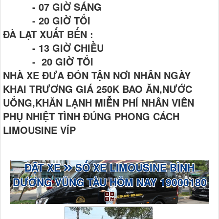
- 07 GIỜ SÁNG
- 20 GIỜ TỐI
ĐÀ LẠT XUẤT BẾN :
- 13 GIỜ CHIỀU
- 20 GIỜ TỐI
NHÀ XE ĐƯA ĐÓN TẬN NƠI NHÂN NGÀY
KHAI TRƯƠNG GIÁ 250K BAO ĂN,NƯỚC
UỐNG,KHĂN LẠNH MIỄN PHÍ NHÂN VIÊN
PHỤ NHIỆT TÌNH ĐÚNG PHONG CÁCH
LIMOUSINE VÍP
ĐẶT XE
SỐ XE LIMOUSINE BÌNH
DƯƠNG VŨNG TÀU HÔM NAY 19000180