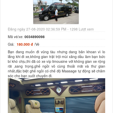
Đăng ngày 27-08-2020 02:36:59 PM - 1298 Lượt xem
Mã vé/xe:
0034890098
Giá:
180.000 đ
/Vé
Bạn đang muốn đi vũng tàu nhưng dang băn khoan vì lo
lắng khi đi xe,không gian trật trội mùi xăng dầu làm bạn bức
bí khó chịu,thì đã có xe víp limousine với không gian xe rộng
rãi ,sang trọng,ghế ngồi vô cùng thoải mãi và thư gian
nhất,đặc biệt ghế ngồi có chế độ Maasage tự động sẽ chăm
sóc cho bạn xuốt chuyến đi.