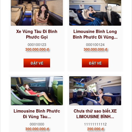
Xe Vũng Tàu Đi Bình
Limousine Bình Long
Phước Gọi
Bình Phước Đi Vũng...
0922242225...
000100123
000100124
300.000.000 đ
300.000.000 đ
ĐẶT VÉ
ĐẶT VÉ
Limousine Bình Phước
Chưa thử sao biết.XE
Đi Vũng Tàu...
LIMOUSINE BÌNH...
0001000
11111111112
300.000.000 đ
200.000 đ