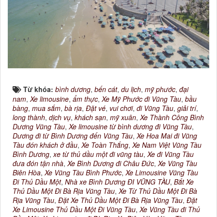
Từ khóa:
bình dương
,
bến cát
,
du lịch
,
mỹ phước
,
đại
nam
,
Xe limousine
,
ẩm thực
,
Xe Mỹ Phước đi Vũng Tàu
,
bầu
bàng
,
mua sắm
,
bà rịa
,
Đặt vé
,
vui chơi
,
đi Vũng Tàu
,
giải trí
,
long thành
,
dịch vụ
,
khách sạn
,
mỹ xuân
,
Xe Thành Công Bình
Dương Vũng Tàu
,
Xe limousine từ bình dương đi Vũng Tàu
,
Dương đi từ Bình Dương đến Vũng Tàu
,
Xe Hoa Mai đi Vũng
Tàu đón khách ở đầu
,
Xe Toàn Thắng
,
Xe Nam Việt Vũng Tàu
Bình Dương
,
xe từ thủ dầu một đi vũng tàu
,
Xe đi Vũng Tàu
đưa đón tận nhà
,
Xe Bình Dương đi Châu Đức
,
Xe Vũng Tàu
Biên Hòa
,
Xe Vũng Tàu Bình Phước
,
Xe Limousine Vũng Tàu
Đi Thủ Dầu Một
,
Nhà xe Bình Dương ĐI VŨNG TÀU
,
Bắt Xe
Thủ Dầu Một Đi Bà Rịa Vũng Tàu
,
Xe Từ Thủ Dầu Một Đi Bà
Rịa Vũng Tàu
,
Đặt Xe Thủ Dầu Một Đi Bà Rịa Vũng Tàu
,
Đặt
Xe Limousine Thủ Dầu Một Đi Vũng Tàu
,
Xe Vũng Tàu đi Thủ