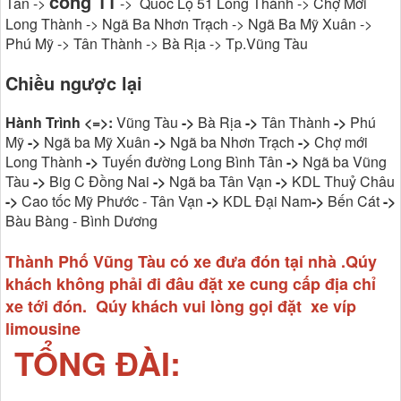
cổng 11
Tân ->
-> Quốc Lộ 51 Long Thành -> Chợ Mới
Long Thành -> Ngã Ba Nhơn Trạch -> Ngã Ba Mỹ Xuân ->
Phú Mỹ -> Tân Thành -> Bà Rịa -> Tp.Vũng Tàu
Chiều ngược lại
Hành Trình <=>:
Vũng Tàu
->
Bà Rịa
->
Tân Thành
->
Phú
Mỹ
->
Ngã ba Mỹ Xuân
->
Ngã ba Nhơn Trạch
->
Chợ mới
Long Thành
->
Tuyến đường Long Bình Tân
->
Ngã ba Vũng
Tàu
->
Big C Đồng Nai
->
Ngã ba Tân Vạn
->
KDL Thuỷ Châu
->
Cao tốc Mỹ Phước - Tân Vạn
->
KDL Đại Nam
->
Bến Cát
->
Bàu Bàng - Bình Dương
Thành Phố Vũng Tàu có xe đưa đón tại nhà .Qúy
khách không phải đi đâu đặt xe cung cấp địa chỉ
xe tới đón. Qúy khách vui lòng gọi đặt xe víp
limousine
TỔNG ĐÀI: