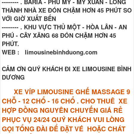
-------- . BARIA - PHÚ MỸ - MỸ XUÂN - LONG
THÀNH NHÀ XE ĐÓN CHẬM HƠN 45 PHÚT SO
VỚI GIỜ XUẤT BẾN
-------- . KHU VỰC THỦ MỘT - HÒA LÂN - AN
PHÚ - CÂY XĂNG 68 ĐÓN CHẬM HƠN 45
PHÚT.
WEB : limousinebinhduong.com
CẢM ƠN QUÝ KHÁCH ĐI XE LIMOUSINE BÌNH
DƯƠNG
XE VÍP LIMOUSINE GHẾ MASSAGE
9
CHỖ - 12 CHỔ - 16 CHỔ . CHO THUÊ XE
HỢP ĐỒNG NGUYÊN CHUYẾN GIÁ RẺ
PHỤC VỤ 24/24 QUÝ KHÁCH VUI LÒNG
GỌI TỔNG ĐÀI ĐỂ ĐẶT VÉ HOẶC CHÁT