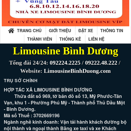
TRANG CHỦ
GIỚI THIỆU
ĐẶT XE
THÔNG TIN
THÀNH VIÊN
THỐNG KÊ
LIÊN HỆ
Limousine Bình Dương
Tổng đài 24/24:
092224.2225
/
09222.48.222
/
Website:
LimousineBinhDuong.com
TRỤ SỞ CHÍNH
HỢP TÁC XÃ LIMOUSINE BÌNH DƯƠNG
Thửa đất số 969, tờ bản đồ số 13, Mỹ Phước-Tân
Vạn, khu 1 - Phường Phú Mỹ - Thành phố Thủ Dầu Một
- Bình Dương.
Mã số Thuế : 3702669196
Ngành nghề kinh doanh: Vận tải hành khách đường bộ
nội thành và ngoại thành Bằng xe taxi và xe Khách