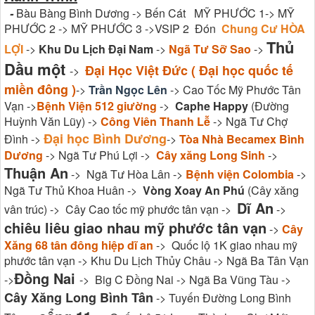
-
Bàu Bàng Bình Dương -> Bến Cát MỸ PHƯỚC 1-> MỸ
PHƯỚC 2 -> MỸ PHƯỚC 3 ->VSIP 2 Đón
Chung Cư HÒA
Thủ
LỢI
->
Khu Du Lịch Đại Nam
->
Ngã Tư Sỡ Sao
->
Dầu một
Đại Học Việt Đức ( Đại học quốc tế
->
miền đông )
->
Trần Ngọc Lên
-> Cao Tốc Mỹ Phước Tân
Vạn ->
Bệnh Viện 512 giường
->
Caphe Happy
(Đường
Huỳnh Văn Lũy) ->
Công Viên Thanh Lễ
-> Ngã Tư Chợ
Đại học Bình Dương
Đình ->
->
Tòa Nhà Becamex Bình
Dương
-> Ngã Tư Phú Lợi ->
Cây xăng Long Sinh
->
Thuận An
-> Ngã Tư Hòa Lân ->
Bệnh viện Colombia
->
Ngã Tư Thủ Khoa Huân ->
Vòng Xoay An Phú
(Cây xăng
Dĩ An
vân trúc) -> Cây Cao tốc mỹ phước tân vạn ->
->
chiêu liêu giao nhau mỹ phước tân vạn
->
Cây
Xăng 68 tân đông hiệp dĩ an
-> Quốc lộ 1K giao nhau mỹ
phước tân vạn -> Khu Du Lịch Thủy Châu -> Ngã Ba Tân Vạn
Đồng Nai
->
-> Big C Đồng Nai -> Ngã Ba Vũng Tàu ->
Cây Xăng Long Bình Tân
-> Tuyến Đường Long Bình