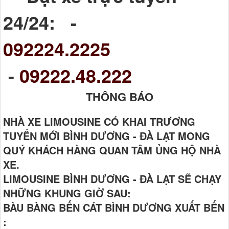
24/24: -
092224.2225
-
09222.48.222
THÔNG BÁO
NHÀ XE LIMOUSINE CÓ KHAI TRƯƠNG
TUYẾN MỚI BÌNH DƯƠNG - ĐÀ LẠT MONG
QUÝ KHÁCH HÀNG QUAN TÂM ỦNG HỘ NHÀ
XE.
LIMOUSINE BÌNH DƯƠNG - ĐÀ LẠT SẼ CHẠY
NHỮNG KHUNG GIỜ SAU:
BÀU BÀNG BẾN CÁT BÌNH DƯƠNG XUẤT BẾN
: