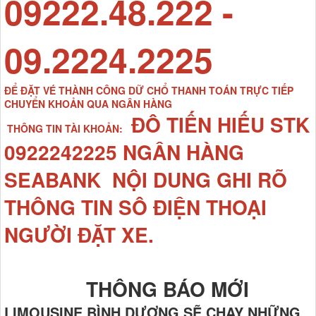
09222.48.222 -
09.2224.2225
ĐỂ ĐẶT VÉ THÀNH CÔNG DỮ CHỔ THANH TOÁN TRỰC TIẾP
CHUYỂN KHOẢN QUA NGÂN HÀNG
ĐÔ TIẾN HIẾU STK
THÔNG TIN TÀI KHOẢN:
0922242225 NGÂN HÀNG
SEABANK NỘI DUNG GHI RÕ
THÔNG TIN SÔ ĐIỆN THOẠI
NGƯỜI ĐẶT XE.
THÔNG BÁO MỚI
LIMOUSINE BÌNH DƯƠNG SẼ CHẠY NHỮNG