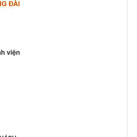
G ĐÀI
h viện