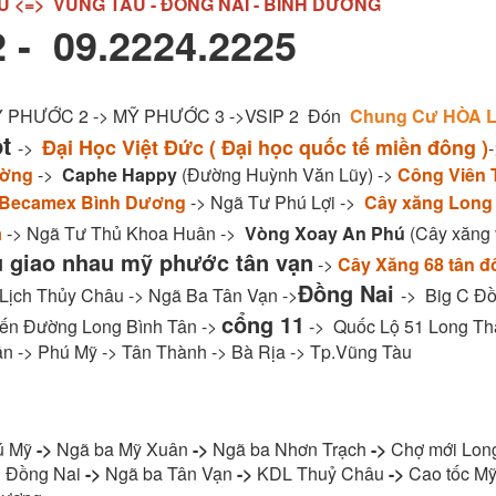
U <=> VŨNG TÀU - ĐỒNG NAI - BÌNH DƯƠNG
 - 09.2224.2225
MỸ PHƯỚC 2 -> MỸ PHƯỚC 3 ->VSIP 2 Đón
Chung Cư HÒA L
ột
Đại Học Việt Đức ( Đại học quốc tế miền đông )
->
ường
->
Caphe Happy
(Đường Huỳnh Văn Lũy) ->
Công Viên 
 Becamex Bình Dương
-> Ngã Tư Phú Lợi ->
Cây xăng Long
a
-> Ngã Tư Thủ Khoa Huân ->
Vòng Xoay An Phú
(Cây xăng v
u giao nhau mỹ phước tân vạn
->
Cây Xăng 68 tân đ
Đồng Nai
 Lịch Thủy Châu -> Ngã Ba Tân Vạn ->
-> Big C Đồ
cổng 11
ến Đường Long Bình Tân ->
-> Quốc Lộ 51 Long Th
n -> Phú Mỹ -> Tân Thành -> Bà Rịa -> Tp.Vũng Tàu
ú Mỹ
->
Ngã ba Mỹ Xuân
->
Ngã ba Nhơn Trạch
->
Chợ mới Lon
 Đồng Nai
->
Ngã ba Tân Vạn
->
KDL Thuỷ Châu
->
Cao tốc Mỹ