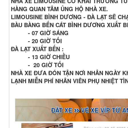
NHÀ XE LIMOUSINE CÓ KHAI TRƯƠNG TU
HÀNG QUAN TÂM ỦNG HỘ NHÀ XE.
LIMOUSINE BÌNH DƯƠNG - ĐÀ LẠT SẼ C
BÀU BÀNG BẾN CÁT BÌNH DƯƠNG XUẤT B
- 07 GIỜ SÁNG
- 20 GIỜ TỐI
ĐÀ LẠT XUẤT BẾN :
- 13 GIỜ CHIỀU
- 20 GIỜ TỐI
NHÀ XE ĐƯA ĐÓN TẬN NƠI NHÂN NGÀY 
LẠNH MIỄN PHÍ NHÂN VIÊN PHỤ NHIỆT T
ĐẶT XE
VÉ XE VÍP TỪ A