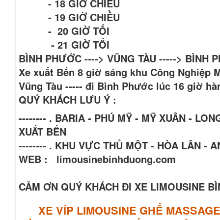
- 18 GIỜ CHIÊU
- 19 GIỜ CHIỀU
- 20 GIỜ TỐI
- 21 GIỜ TỐI
BÌNH PHƯỚC ----> VŨNG TÀU -----> BÌNH
Xe xuất Bến 8 giờ sáng khu Công Nghiệp 
Vũng Tàu ----- đi Bình Phước lúc 16 giờ h
QUÝ KHÁCH LƯU Ý :
-------- . BARIA - PHÚ MỸ - MỸ XUÂN -
XUẤT BẾN
-------- . KHU VỰC THỦ MỘT - HÒA LÂN -
WEB : limousinebinhduong.com
CẢM ƠN QUÝ KHÁCH ĐI XE LIMOUSINE 
XE VÍP LIMOUSINE GHẾ MASSAG