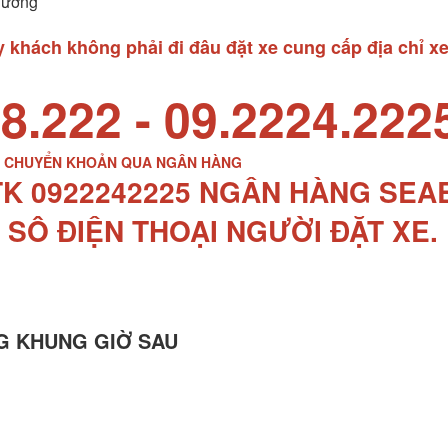
Dương
khách không phải đi đâu đặt xe cung cấp địa chỉ xe
8.222 - 09.2224.222
P CHUYỂN KHOẢN QUA NGÂN HÀNG
TK 0922242225 NGÂN HÀNG SE
 SÔ ĐIỆN THOẠI NGƯỜI ĐẶT XE.
G KHUNG GIỜ SAU