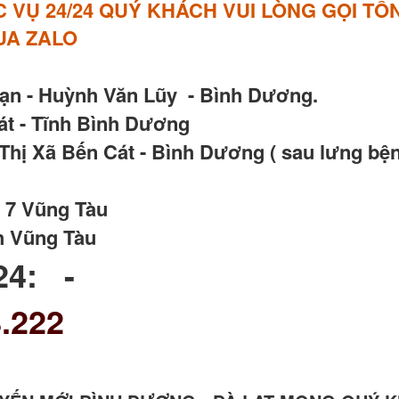
VỤ 24/24 QUÝ KHÁCH VUI LÒNG GỌI TỔN
QUA ZALO
Vạn - Huỳnh Văn Lũy - Bình Dương.
t - Tĩnh Bình Dương
hị Xã Bến Cát - Bình Dương ( sau lưng bện
 7 Vũng Tàu
h Vũng Tàu
24: -
.222