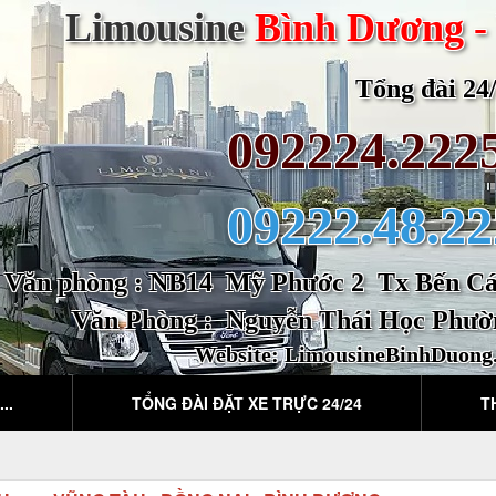
Limousine
Bình Dương -
Tổng đài 24/2
092224.222
09222.48.22
Văn phòng : NB14 Mỹ Phước 2 Tx Bến Cát
Văn Phòng : Nguyễn Thái Học Phườ
Website:
LimousineBinhDuong
..
TỔNG ĐÀI ĐẶT XE TRỰC 24/24
T