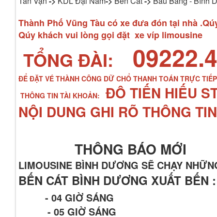
Tân Vạn
->
KDL Đại Nam
->
Bến Cát
->
Bàu Bàng - Bình 
Thành Phố Vũng Tàu có xe đưa đón tại nhà .Qúy 
Qúy khách vui lòng gọi đặt xe víp limousine
09222.4
TỔNG ĐÀI:
ĐỂ ĐẶT VÉ THÀNH CÔNG DỮ CHỔ THANH TOÁN TRỰC TIẾ
ĐÔ TIẾN HIẾU S
THÔNG TIN TÀI KHOẢN:
NỘI DUNG GHI RÕ THÔNG TIN
THÔNG BÁO MỚI
LIMOUSINE BÌNH DƯƠNG SẼ CHẠY NHỮN
BẾN CÁT BÌNH DƯƠNG XUẤT BẾN :
- 04 GIỜ SÁNG
- 05 GIỜ SÁNG