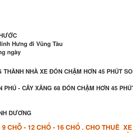
 PHƯỚC
Minh Hưng đi Vũng Tàu
àng ngày
 LONG THÀNH NHÀ XE ĐÓN CHẬM HƠN 45 PHÚT SO
 AN PHÚ - CÂY XĂNG 68 ĐÓN CHẬM HƠN 45 PHÚ
BÌNH DƯƠNG
E
9 CHỖ - 12 CHỔ - 16 CHỔ . CHO THUÊ X