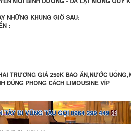
YẾN MỚI BÌNH DƯƠNG - ĐÀ LẠT MONG QUÝ 
HẠY NHỮNG KHUNG GIỜ SAU:
ẾN :
KHAI TRƯƠNG GIÁ 250K BAO ĂN,NƯỚC UỐNG,
ÌNH ĐÚNG PHONG CÁCH LIMOUSINE VÍP
N TÂY ĐI VŨNG TÀU GỌI 0964 299 449