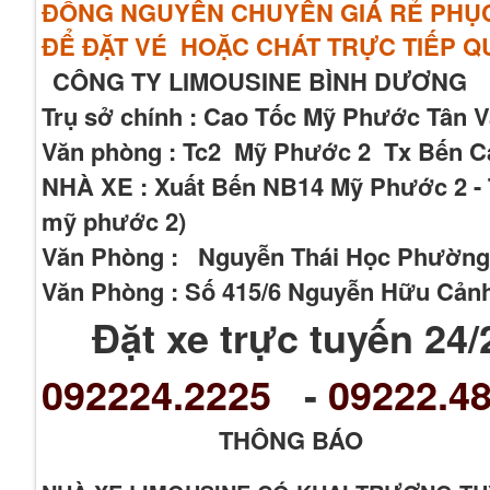
ĐỒNG NGUYÊN CHUYẾN GIÁ RẺ PHỤC 
ĐỂ ĐẶT VÉ HOẶC CHÁT TRỰC TIẾP 
CÔNG TY LIMOUSINE BÌNH DƯƠNG
Trụ sở chính : Cao Tốc Mỹ Phước Tân 
Văn phòng : Tc2 Mỹ Phước 2 Tx Bến Cá
NHÀ XE : Xuất Bến NB14 Mỹ Phước 2 - T
mỹ phước 2)
Văn Phòng : Nguyễn Thái Học Phường
Văn Phòng : Số 415/6 Nguyễn Hữu Cản
Đặt xe trực tuyến 24/
092224.2225
-
09222.48
THÔNG BÁO