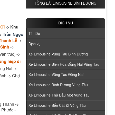
TỒNG ĐÀI LIMOUSINE BÌNH DƯƠNG
DỊCH VỤ
ỢI
->
Khu
Tin tức
->
Trần Ngọc
Thanh Lễ
->
Dịch vụ
 Sinh
->
ân trúc) ->
Xe Limousine Vũng Tàu Bình Dương
ông hiệp dĩ
Xe Limousine Biên Hòa Đồng Nai Vũng Tàu
ng Nai ->
Xe Limousine Vũng Tàu Đồng Nai
ành -> Chợ
Xe Limousine Bình Dương Vũng Tàu
Xe Limousine Thủ Dầu Một Vũng Tàu
g Thành
->
Xe Limousine Bến Cát Đi Vũng Tàu
 Phước -