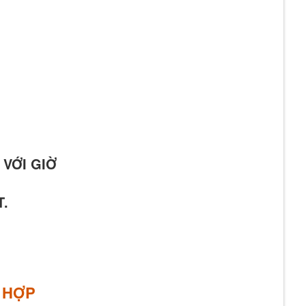
 VỚI GIỜ
T.
E HỢP