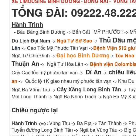
XE LIMOUSINE BÌNH DƯƠNG - ĐỒNG NAI - VŨNG TÀ
TỔNG ĐÀI: 09222.48.222
Hành Trình
-
Bàu Bàng Bình Dương -> Bến Cát MỸ PHƯỚC 1-> 
Thủ Dầu m
Du Lịch Đại Nam
->
Ngã Tư Sỡ Sao
->
Lên
-> Cao Tốc Mỹ Phước Tân Vạn ->
Bệnh Viện 512 gi
Đại học Bình Dương
Ngã Tư Chợ Đình ->
->
Tòa Nhà
Thuận An
-> Ngã Tư Hòa Lân ->
Bệnh viện Colombi
Dĩ An
chiêu liê
Cây Cao tốc mỹ phước tân vạn ->
->
an
-> Quốc lộ 1K giao nhau mỹ phước tân vạn -> Khu Du
Cây Xăng Long Bình Tân
Ngã Ba Vũng Tàu ->
-> Tuy
Mới Long Thành -> Ngã Ba Nhơn Trạch -> Ngã Ba Mỹ Xuâ
Chiều ngược lại
Hành Trình <=>:
Vũng Tàu
->
Bà Rịa
->
Tân Thành
->
Ph
Tuyến đường Long Bình Tân
->
Ngã ba Vũng Tàu
->
Big C