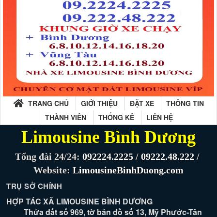
TRANG CHỦ
GIỚI THIỆU
ĐẶT XE
THÔNG TIN
THÀNH VIÊN
THỐNG KÊ
LIÊN HỆ
Limousine Bình Dương
Tổng đài 24/24:
092224.2225
/
09222.48.222
/
Website:
LimousineBinhDuong.com
TRỤ SỞ CHÍNH
HỢP TÁC XÃ LIMOUSINE BÌNH DƯƠNG
Thửa đất số 969, tờ bản đồ số 13, Mỹ Phước-Tân