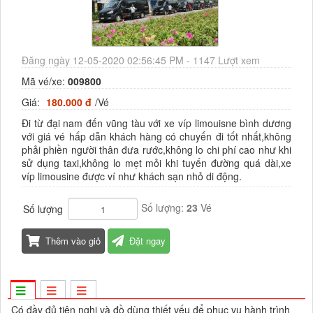
Đăng ngày 12-05-2020 02:56:45 PM - 1147 Lượt xem
Mã vé/xe:
009800
Giá:
180.000 đ
/Vé
Đi từ đại nam đến vũng tàu với xe víp limouisne bình dương
với giá vé hấp dẫn khách hàng có chuyến đi tốt nhất,không
phải phiền người thân đưa rước,không lo chi phí cao như khi
sử dụng taxi,không lo mẹt mỏi khi tuyến đường quá dài,xe
víp limousine được ví như khách sạn nhỏ di động.
Số lượng:
23
Vé
Số lượng
Thêm vào giỏ
Đặt ngay
Có đầy đủ tiện nghi và đồ dùng thiết yếu để phục vụ hành trình