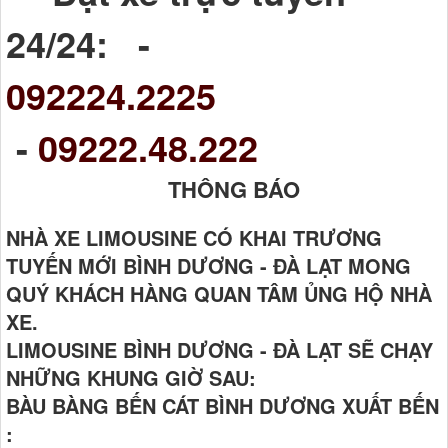
24/24: -
092224.2225
-
09222.48.222
THÔNG BÁO
NHÀ XE LIMOUSINE CÓ KHAI TRƯƠNG
TUYẾN MỚI BÌNH DƯƠNG - ĐÀ LẠT MONG
QUÝ KHÁCH HÀNG QUAN TÂM ỦNG HỘ NHÀ
XE.
LIMOUSINE BÌNH DƯƠNG - ĐÀ LẠT SẼ CHẠY
NHỮNG KHUNG GIỜ SAU:
BÀU BÀNG BẾN CÁT BÌNH DƯƠNG XUẤT BẾN
: