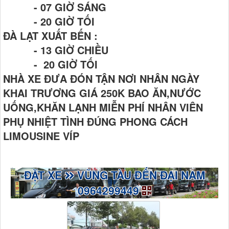
- 07 GIỜ SÁNG
- 20 GIỜ TỐI
ĐÀ LẠT XUẤT BẾN :
- 13 GIỜ CHIỀU
- 20 GIỜ TỐI
NHÀ XE ĐƯA ĐÓN TẬN NƠI NHÂN NGÀY
KHAI TRƯƠNG GIÁ 250K BAO ĂN,NƯỚC
UỐNG,KHĂN LẠNH MIỄN PHÍ NHÂN VIÊN
PHỤ NHIỆT TÌNH ĐÚNG PHONG CÁCH
LIMOUSINE VÍP
ĐẶT XE
VŨNG TÀU ĐẾN ĐẠI NAM
0964299449