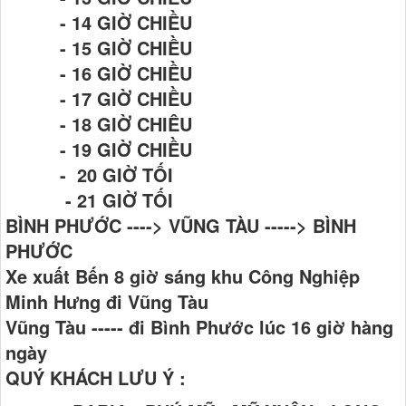
- 14 GIỜ CHIỀU
- 15 GIỜ CHIỀU
- 16 GIỜ CHIỀU
- 17 GIỜ CHIỀU
- 18 GIỜ CHIÊU
- 19 GIỜ CHIỀU
- 20 GIỜ TỐI
- 21 GIỜ TỐI
BÌNH PHƯỚC ----> VŨNG TÀU -----> BÌNH
PHƯỚC
Xe xuất Bến 8 giờ sáng khu Công Nghiệp
Minh Hưng đi Vũng Tàu
Vũng Tàu ----- đi Bình Phước lúc 16 giờ hàng
ngày
QUÝ KHÁCH LƯU Ý :