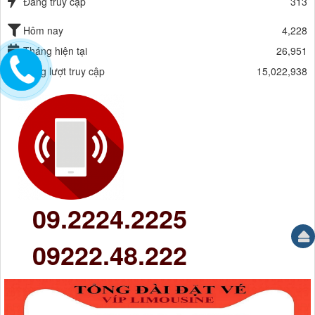
Đang truy cập
313
Hôm nay
4,228
Tháng hiện tại
26,951
Tổng lượt truy cập
15,022,938
09.2224.2225
09222.48.222