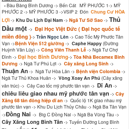
-
Bàu Bàng Bình Dương -> Bến Cát MỸ PHƯỚC 1-> MỸ
PHƯỚC 2 -> MỸ PHƯỚC 3 ->VSIP 2 Đón
Chung Cư HÒA
Thủ
LỢI
->
Khu Du Lịch Đại Nam
->
Ngã Tư Sỡ Sao
->
Dầu một
Đại Học Việt Đức ( Đại học quốc tế
->
miền đông )
->
Trần Ngọc Lên
-> Cao Tốc Mỹ Phước Tân
Vạn ->
Bệnh Viện 512 giường
->
Caphe Happy
(Đường
Huỳnh Văn Lũy) ->
Công Viên Thanh Lễ
-> Ngã Tư Chợ
Đại học Bình Dương
Đình ->
->
Tòa Nhà Becamex Bình
Dương
-> Ngã Tư Phú Lợi ->
Cây xăng Long Sinh
->
Thuận An
-> Ngã Tư Hòa Lân ->
Bệnh viện Colombia
->
Ngã Tư Thủ Khoa Huân ->
Vòng Xoay An Phú
(Cây xăng
Dĩ An
vân trúc) -> Cây Cao tốc mỹ phước tân vạn ->
->
chiêu liêu giao nhau mỹ phước tân vạn
->
Cây
Xăng 68 tân đông hiệp dĩ an
-> Quốc lộ 1K giao nhau mỹ
phước tân vạn -> Khu Du Lịch Thủy Châu -> Ngã Ba Tân Vạn
Đồng Nai
->
-> Big C Đồng Nai -> Ngã Ba Vũng Tàu ->
Cây Xăng Long Bình Tân
-> Tuyến Đường Long Bình