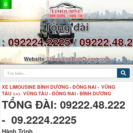
Tổng đài
:
092224.2225
/
09222.48.
:
LimousineBinhDuong.com
Website
XE LIMOUSINE BÌNH DƯƠNG - ĐỒNG NAI - VŨNG
TÀU <=> VŨNG TÀU - ĐỒNG NAI - BÌNH DƯƠNG
TỔNG ĐÀI: 09222.48.222
- 09.2224.2225
Hành Trình