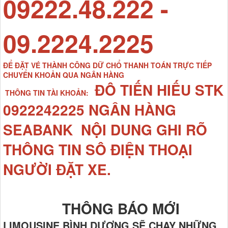
09222.48.222 -
09.2224.2225
ĐỂ ĐẶT VÉ THÀNH CÔNG DỮ CHỔ THANH TOÁN TRỰC TIẾP
CHUYỂN KHOẢN QUA NGÂN HÀNG
ĐÔ TIẾN HIẾU STK
THÔNG TIN TÀI KHOẢN:
0922242225 NGÂN HÀNG
SEABANK NỘI DUNG GHI RÕ
THÔNG TIN SÔ ĐIỆN THOẠI
NGƯỜI ĐẶT XE.
THÔNG BÁO MỚI
LIMOUSINE BÌNH DƯƠNG SẼ CHẠY NHỮNG