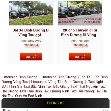
Đặt Xe Bình Dương Đi
2K cho chuyến đi từ
Vũng Tàu gọi...
Bình Dương Đi Vũng...
000098622222
000067889000
200.000 đ
200.000 đ
ĐẶT VÉ
ĐẶT VÉ
Limousine Bình Dương
|
Limousine Bình Dương Vũng Tàu
|
Xe Bình
Dương Vũng Tàu
|
Limousine Vũng Tàu Bình Dương
|
Taxi Nghi
Sơn Tĩnh Gia
Taxi Bắc Ninh
Taxi Bắc Giang
Taxi Thái Nguyên
Taxi
Hải Dương
Taxi Thái Bình
Taxi Quảng Ninh
Taxi Hải Phòng
Taxi Hà
Nội
Taxi Quế Võ Bắc Ninh
THỐNG KÊ