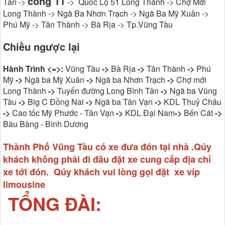
cổng 11
Tân ->
-> Quốc Lộ 51 Long Thành -> Chợ Mới
Long Thành -> Ngã Ba Nhơn Trạch -> Ngã Ba Mỹ Xuân ->
Phú Mỹ -> Tân Thành -> Bà Rịa -> Tp.Vũng Tàu
Chiều ngược lại
Hành Trình <=>:
Vũng Tàu
->
Bà Rịa
->
Tân Thành
->
Phú
Mỹ
->
Ngã ba Mỹ Xuân
->
Ngã ba Nhơn Trạch
->
Chợ mới
Long Thành
->
Tuyến đường Long Bình Tân
->
Ngã ba Vũng
Tàu
->
Big C Đồng Nai
->
Ngã ba Tân Vạn
->
KDL Thuỷ Châu
->
Cao tốc Mỹ Phước - Tân Vạn
->
KDL Đại Nam
->
Bến Cát
->
Bàu Bàng - Bình Dương
Thành Phố Vũng Tàu có xe đưa đón tại nhà .Qúy
khách không phải đi đâu đặt xe cung cấp địa chỉ
xe tới đón. Qúy khách vui lòng gọi đặt xe víp
limousine
TỔNG ĐÀI: