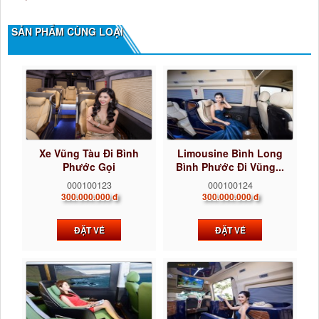
SẢN PHẨM CÙNG LOẠI
Xe Vũng Tàu Đi Bình
Limousine Bình Long
Phước Gọi
Bình Phước Đi Vũng...
0922242225...
000100123
000100124
300.000.000 đ
300.000.000 đ
ĐẶT VÉ
ĐẶT VÉ