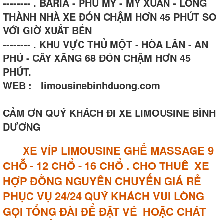
-------- . BARIA - PHÚ MỸ - MỸ XUÂN - LONG
THÀNH NHÀ XE ĐÓN CHẬM HƠN 45 PHÚT SO
VỚI GIỜ XUẤT BẾN
-------- . KHU VỰC THỦ MỘT - HÒA LÂN - AN
PHÚ - CÂY XĂNG 68 ĐÓN CHẬM HƠN 45
PHÚT.
WEB : limousinebinhduong.com
CẢM ƠN QUÝ KHÁCH ĐI XE LIMOUSINE BÌNH
DƯƠNG
XE VÍP LIMOUSINE GHẾ MASSAGE
9
CHỖ - 12 CHỔ - 16 CHỔ . CHO THUÊ XE
HỢP ĐỒNG NGUYÊN CHUYẾN GIÁ RẺ
PHỤC VỤ 24/24 QUÝ KHÁCH VUI LÒNG
GỌI TỔNG ĐÀI ĐỂ ĐẶT VÉ HOẶC CHÁT