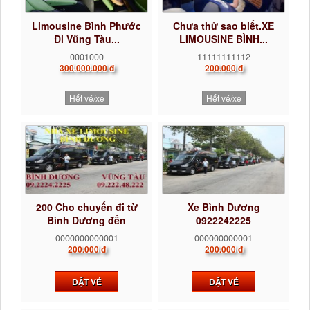
Limousine Bình Phước
Chưa thử sao biết.XE
Đi Vũng Tàu...
LIMOUSINE BÌNH...
0001000
11111111112
300.000.000 đ
200.000 đ
Hết vé/xe
Hết vé/xe
200 Cho chuyến đi từ
Xe Bình Dương
Bình Dương đến
0922242225
Vũng...
0000000000001
000000000001
200.000 đ
200.000 đ
ĐẶT VÉ
ĐẶT VÉ