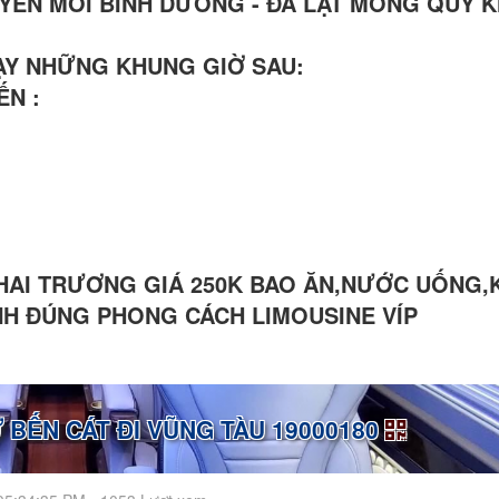
YẾN MỚI BÌNH DƯƠNG - ĐÀ LẠT MONG QUÝ 
HẠY NHỮNG KHUNG GIỜ SAU:
ẾN :
KHAI TRƯƠNG GIÁ 250K BAO ĂN,NƯỚC UỐNG,
ÌNH ĐÚNG PHONG CÁCH LIMOUSINE VÍP
 BẾN CÁT ĐI VŨNG TÀU 19000180