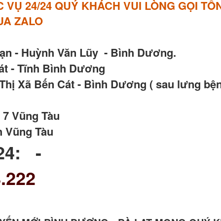
VỤ 24/24 QUÝ KHÁCH VUI LÒNG GỌI TỔN
QUA ZALO
Vạn - Huỳnh Văn Lũy - Bình Dương.
t - Tĩnh Bình Dương
hị Xã Bến Cát - Bình Dương ( sau lưng bện
 7 Vũng Tàu
h Vũng Tàu
24: -
.222