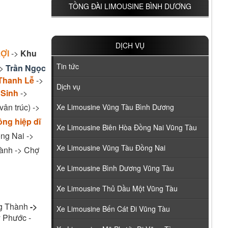
TỒNG ĐÀI LIMOUSINE BÌNH DƯƠNG
DỊCH VỤ
ỢI
->
Khu
Tin tức
->
Trần Ngọc
Thanh Lễ
->
Dịch vụ
 Sinh
->
ân trúc) ->
Xe Limousine Vũng Tàu Bình Dương
ông hiệp dĩ
Xe Limousine Biên Hòa Đồng Nai Vũng Tàu
ng Nai ->
Xe Limousine Vũng Tàu Đồng Nai
ành -> Chợ
Xe Limousine Bình Dương Vũng Tàu
Xe Limousine Thủ Dầu Một Vũng Tàu
g Thành
->
Xe Limousine Bến Cát Đi Vũng Tàu
 Phước -