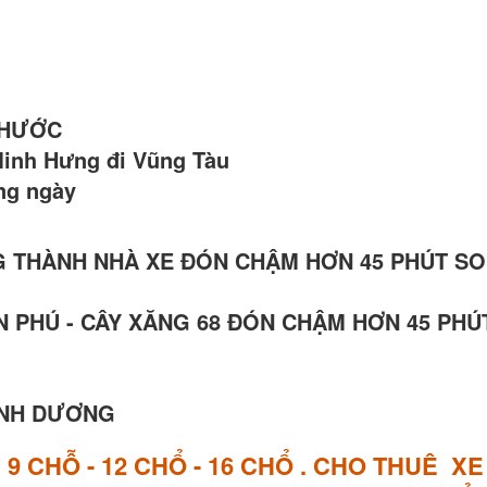
 PHƯỚC
Minh Hưng đi Vũng Tàu
àng ngày
 LONG THÀNH NHÀ XE ĐÓN CHẬM HƠN 45 PHÚT SO
 AN PHÚ - CÂY XĂNG 68 ĐÓN CHẬM HƠN 45 PHÚ
BÌNH DƯƠNG
E
9 CHỖ - 12 CHỔ - 16 CHỔ . CHO THUÊ X