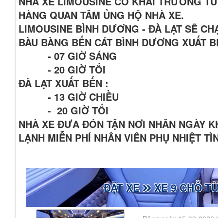
NHÀ XE LIMOUSINE CÓ KHAI TRƯƠNG TU
HÀNG QUAN TÂM ỦNG HỘ NHÀ XE.
LIMOUSINE BÌNH DƯƠNG - ĐÀ LẠT SẼ C
BÀU BÀNG BẾN CÁT BÌNH DƯƠNG XUẤT B
- 07 GIỜ SÁNG
- 20 GIỜ TỐI
ĐÀ LẠT XUẤT BẾN :
- 13 GIỜ CHIỀU
- 20 GIỜ TỐI
NHÀ XE ĐƯA ĐÓN TẬN NƠI NHÂN NGÀY 
LẠNH MIỄN PHÍ NHÂN VIÊN PHỤ NHIỆT T
ĐẶT XE
XE 9 CHỖ TỪ