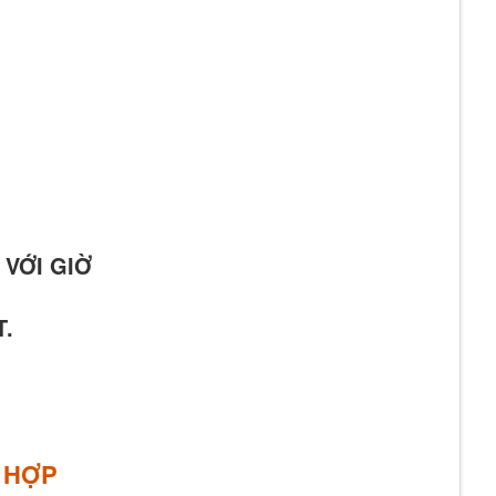
 VỚI GIỜ
T.
E HỢP