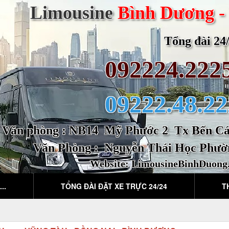
Limousine
Bình Dương -
Tổng đài 24/2
092224.222
09222.48.22
Văn phòng : NB14 Mỹ Phước 2 Tx Bến Cát
Văn Phòng : Nguyễn Thái Học Phườ
Website:
LimousineBinhDuong
..
TỔNG ĐÀI ĐẶT XE TRỰC 24/24
T