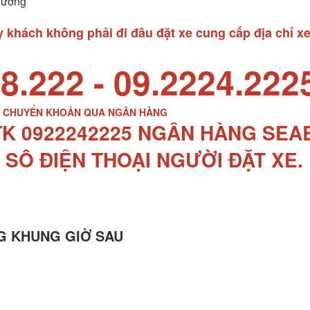
Dương
khách không phải đi đâu đặt xe cung cấp địa chỉ xe
8.222 - 09.2224.222
P CHUYỂN KHOẢN QUA NGÂN HÀNG
TK 0922242225 NGÂN HÀNG SE
 SÔ ĐIỆN THOẠI NGƯỜI ĐẶT XE.
G KHUNG GIỜ SAU