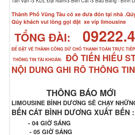
Tân Vạn
->
KDL Đại Nam
->
Bến Cát
->
Bàu Bàng - Bình 
Thành Phố Vũng Tàu có xe đưa đón tại nhà .Qúy 
Qúy khách vui lòng gọi đặt xe víp limousine
09222.4
TỔNG ĐÀI:
ĐỂ ĐẶT VÉ THÀNH CÔNG DỮ CHỔ THANH TOÁN TRỰC TIẾ
ĐÔ TIẾN HIẾU S
THÔNG TIN TÀI KHOẢN:
NỘI DUNG GHI RÕ THÔNG TIN
THÔNG BÁO MỚI
LIMOUSINE BÌNH DƯƠNG SẼ CHẠY NHỮN
BẾN CÁT BÌNH DƯƠNG XUẤT BẾN :
- 04 GIỜ SÁNG
- 05 GIỜ SÁNG