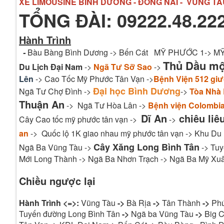
XE LIMOUSINE BÌNH DƯƠNG - ĐỒNG NAI - VŨNG TÀ
TỔNG ĐÀI: 09222.48.222
Hành Trình
-
Bàu Bàng Bình Dương -> Bến Cát MỸ PHƯỚC 1-> 
Thủ Dầu m
Du Lịch Đại Nam
->
Ngã Tư Sỡ Sao
->
Lên
-> Cao Tốc Mỹ Phước Tân Vạn ->
Bệnh Viện 512 gi
Đại học Bình Dương
Ngã Tư Chợ Đình ->
->
Tòa Nhà
Thuận An
-> Ngã Tư Hòa Lân ->
Bệnh viện Colombi
Dĩ An
chiêu liê
Cây Cao tốc mỹ phước tân vạn ->
->
an
-> Quốc lộ 1K giao nhau mỹ phước tân vạn -> Khu Du
Cây Xăng Long Bình Tân
Ngã Ba Vũng Tàu ->
-> Tuy
Mới Long Thành -> Ngã Ba Nhơn Trạch -> Ngã Ba Mỹ Xuâ
Chiều ngược lại
Hành Trình <=>:
Vũng Tàu
->
Bà Rịa
->
Tân Thành
->
Ph
Tuyến đường Long Bình Tân
->
Ngã ba Vũng Tàu
->
Big C