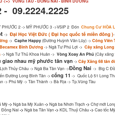
U <=> VŨNG TÀU - ĐỒNG NAI - BÌNH DƯƠNG
 - 09.2224.2225
MỸ PHƯỚC 2 -> MỸ PHƯỚC 3 ->VSIP 2 Đón
Chung Cư HÒA L
ột
Đại Học Việt Đức ( Đại học quốc tế miền đông )
->
ường
->
Caphe Happy
(Đường Huỳnh Văn Lũy) ->
Công Viên 
 Becamex Bình Dương
-> Ngã Tư Phú Lợi ->
Cây xăng Long
a
-> Ngã Tư Thủ Khoa Huân ->
Vòng Xoay An Phú
(Cây xăng v
u giao nhau mỹ phước tân vạn
->
Cây Xăng 68 tân đ
Đồng Nai
 Lịch Thủy Châu -> Ngã Ba Tân Vạn ->
-> Big C Đồ
cổng 11
ến Đường Long Bình Tân ->
-> Quốc Lộ 51 Long Th
n -> Phú Mỹ -> Tân Thành -> Bà Rịa -> Tp.Vũng Tàu
ú Mỹ
->
Ngã ba Mỹ Xuân
->
Ngã ba Nhơn Trạch
->
Chợ mới Lon
 Đồng Nai
->
Ngã ba Tân Vạn
->
KDL Thuỷ Châu
->
Cao tốc Mỹ