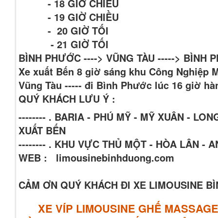
- 18 GIỜ CHIÊU
- 19 GIỜ CHIỀU
- 20 GIỜ TỐI
- 21 GIỜ TỐI
BÌNH PHƯỚC ----> VŨNG TÀU -----> BÌNH
Xe xuất Bến 8 giờ sáng khu Công Nghiệp 
Vũng Tàu ----- đi Bình Phước lúc 16 giờ h
QUÝ KHÁCH LƯU Ý :
-------- . BARIA - PHÚ MỸ - MỸ XUÂN -
XUẤT BẾN
-------- . KHU VỰC THỦ MỘT - HÒA LÂN -
WEB : limousinebinhduong.com
CẢM ƠN QUÝ KHÁCH ĐI XE LIMOUSINE 
XE VÍP LIMOUSINE GHẾ MASSAG