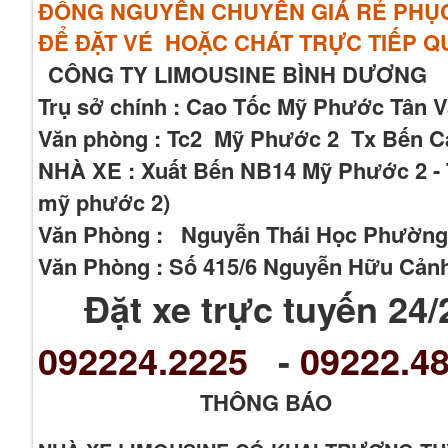
ĐỒNG NGUYÊN CHUYẾN GIÁ RẺ PHỤC 
ĐỂ ĐẶT VÉ HOẶC CHÁT TRỰC TIẾP 
CÔNG TY LIMOUSINE BÌNH DƯƠNG
Trụ sở chính : Cao Tốc Mỹ Phước Tân 
Văn phòng : Tc2 Mỹ Phước 2 Tx Bến Cá
NHÀ XE : Xuất Bến NB14 Mỹ Phước 2 - T
mỹ phước 2)
Văn Phòng : Nguyễn Thái Học Phường
Văn Phòng : Số 415/6 Nguyễn Hữu Cản
Đặt xe trực tuyến 24/
092224.2225
-
09222.48
THÔNG BÁO