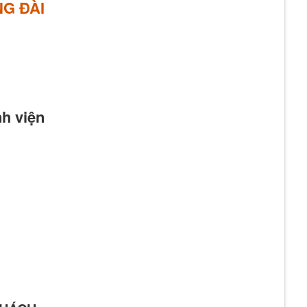
G ĐÀI
h viện