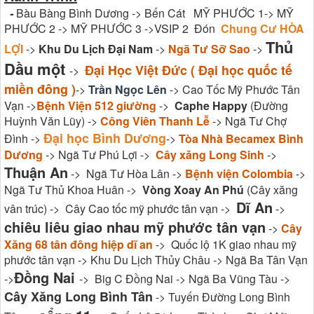
-
Bàu Bàng Bình Dương -> Bến Cát MỸ PHƯỚC 1-> MỸ
PHƯỚC 2 -> MỸ PHƯỚC 3 ->VSIP 2 Đón
Chung Cư HÒA
Thủ
LỢI
->
Khu Du Lịch Đại Nam
->
Ngã Tư Sỡ Sao
->
Dầu một
Đại Học Việt Đức ( Đại học quốc tế
->
miền đông )
->
Trần Ngọc Lên
-> Cao Tốc Mỹ Phước Tân
Vạn ->
Bệnh Viện 512 giường
->
Caphe Happy
(Đường
Huỳnh Văn Lũy) ->
Công Viên Thanh Lễ
-> Ngã Tư Chợ
Đại học Bình Dương
Đình ->
->
Tòa Nhà Becamex Bình
Dương
-> Ngã Tư Phú Lợi ->
Cây xăng Long Sinh
->
Thuận An
-> Ngã Tư Hòa Lân ->
Bệnh viện Colombia
->
Ngã Tư Thủ Khoa Huân ->
Vòng Xoay An Phú
(Cây xăng
Dĩ An
vân trúc) -> Cây Cao tốc mỹ phước tân vạn ->
->
chiêu liêu giao nhau mỹ phước tân vạn
->
Cây
Xăng 68 tân đông hiệp dĩ an
-> Quốc lộ 1K giao nhau mỹ
phước tân vạn -> Khu Du Lịch Thủy Châu -> Ngã Ba Tân Vạn
Đồng Nai
->
-> Big C Đồng Nai -> Ngã Ba Vũng Tàu ->
Cây Xăng Long Bình Tân
-> Tuyến Đường Long Bình