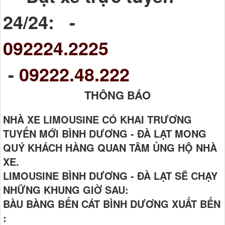
24/24: -
092224.2225
-
09222.48.222
THÔNG BÁO
NHÀ XE LIMOUSINE CÓ KHAI TRƯƠNG
TUYẾN MỚI BÌNH DƯƠNG - ĐÀ LẠT MONG
QUÝ KHÁCH HÀNG QUAN TÂM ỦNG HỘ NHÀ
XE.
LIMOUSINE BÌNH DƯƠNG - ĐÀ LẠT SẼ CHẠY
NHỮNG KHUNG GIỜ SAU:
BÀU BÀNG BẾN CÁT BÌNH DƯƠNG XUẤT BẾN
: