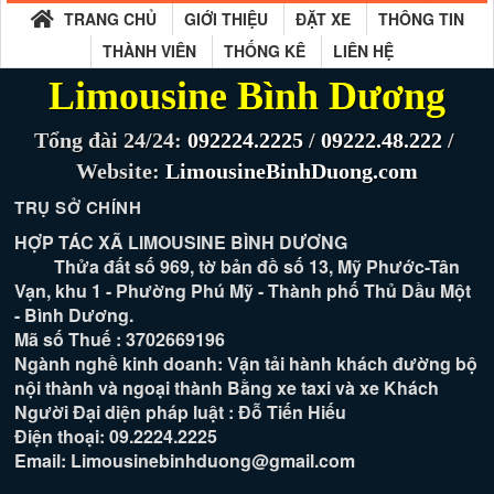
TRANG CHỦ
GIỚI THIỆU
ĐẶT XE
THÔNG TIN
THÀNH VIÊN
THỐNG KÊ
LIÊN HỆ
Limousine Bình Dương
Tổng đài 24/24:
092224.2225
/
09222.48.222
/
Website:
LimousineBinhDuong.com
TRỤ SỞ CHÍNH
HỢP TÁC XÃ LIMOUSINE BÌNH DƯƠNG
Thửa đất số 969, tờ bản đồ số 13, Mỹ Phước-Tân
Vạn, khu 1 - Phường Phú Mỹ - Thành phố Thủ Dầu Một
- Bình Dương.
Mã số Thuế : 3702669196
Ngành nghề kinh doanh: Vận tải hành khách đường bộ
nội thành và ngoại thành Bằng xe taxi và xe Khách
Người Đại diện pháp luật : Đỗ Tiến Hiếu
Điện thoại: 09.2224.2225
Email: Limousinebinhduong@gmail.com