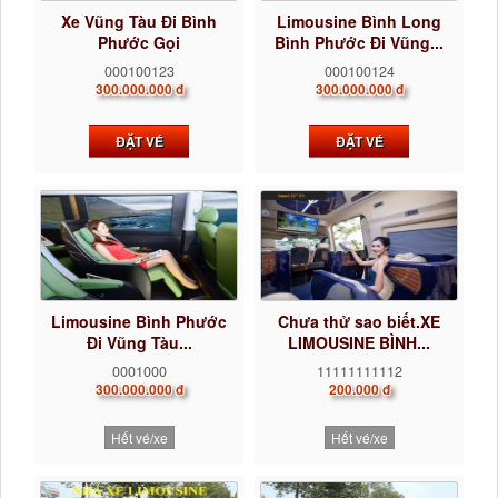
Xe Vũng Tàu Đi Bình
Limousine Bình Long
Phước Gọi
Bình Phước Đi Vũng...
0922242225...
000100123
000100124
300.000.000 đ
300.000.000 đ
ĐẶT VÉ
ĐẶT VÉ
Limousine Bình Phước
Chưa thử sao biết.XE
Đi Vũng Tàu...
LIMOUSINE BÌNH...
0001000
11111111112
300.000.000 đ
200.000 đ
Hết vé/xe
Hết vé/xe