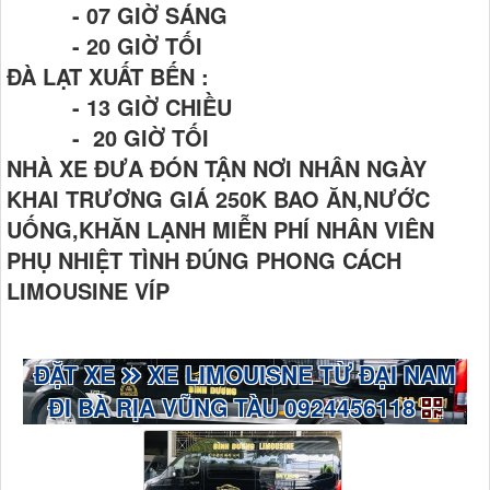
- 07 GIỜ SÁNG
- 20 GIỜ TỐI
ĐÀ LẠT XUẤT BẾN :
- 13 GIỜ CHIỀU
- 20 GIỜ TỐI
NHÀ XE ĐƯA ĐÓN TẬN NƠI NHÂN NGÀY
KHAI TRƯƠNG GIÁ 250K BAO ĂN,NƯỚC
UỐNG,KHĂN LẠNH MIỄN PHÍ NHÂN VIÊN
PHỤ NHIỆT TÌNH ĐÚNG PHONG CÁCH
LIMOUSINE VÍP
ĐẶT XE
XE LIMOUISNE TỪ ĐẠI NAM
ĐI BÀ RỊA VŨNG TÀU 0924456118