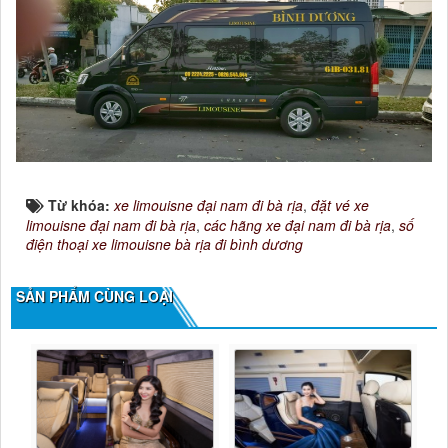
Từ khóa:
xe limouisne đại nam đi bà rịa
,
đặt vé xe
limouisne đại nam đi bà rịa
,
các hãng xe đại nam đi bà rịa
,
số
điện thoại xe limouisne bà rịa đi bình dương
SẢN PHẨM CÙNG LOẠI