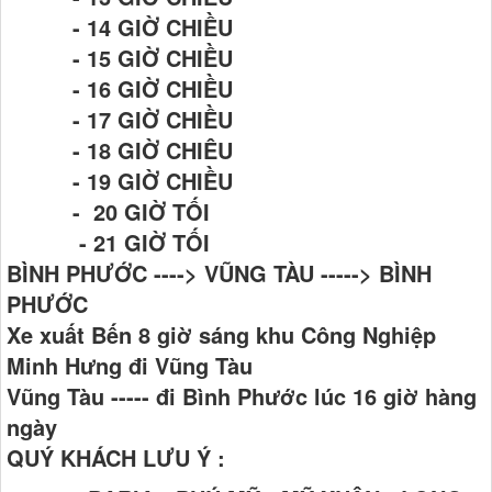
- 14 GIỜ CHIỀU
- 15 GIỜ CHIỀU
- 16 GIỜ CHIỀU
- 17 GIỜ CHIỀU
- 18 GIỜ CHIÊU
- 19 GIỜ CHIỀU
- 20 GIỜ TỐI
- 21 GIỜ TỐI
BÌNH PHƯỚC ----> VŨNG TÀU -----> BÌNH
PHƯỚC
Xe xuất Bến 8 giờ sáng khu Công Nghiệp
Minh Hưng đi Vũng Tàu
Vũng Tàu ----- đi Bình Phước lúc 16 giờ hàng
ngày
QUÝ KHÁCH LƯU Ý :