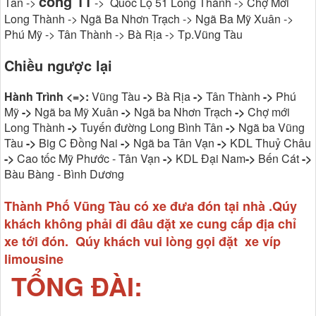
cổng 11
Tân ->
-> Quốc Lộ 51 Long Thành -> Chợ Mới
Long Thành -> Ngã Ba Nhơn Trạch -> Ngã Ba Mỹ Xuân ->
Phú Mỹ -> Tân Thành -> Bà Rịa -> Tp.Vũng Tàu
Chiều ngược lại
Hành Trình <=>:
Vũng Tàu
->
Bà Rịa
->
Tân Thành
->
Phú
Mỹ
->
Ngã ba Mỹ Xuân
->
Ngã ba Nhơn Trạch
->
Chợ mới
Long Thành
->
Tuyến đường Long Bình Tân
->
Ngã ba Vũng
Tàu
->
Big C Đồng Nai
->
Ngã ba Tân Vạn
->
KDL Thuỷ Châu
->
Cao tốc Mỹ Phước - Tân Vạn
->
KDL Đại Nam
->
Bến Cát
->
Bàu Bàng - Bình Dương
Thành Phố Vũng Tàu có xe đưa đón tại nhà .Qúy
khách không phải đi đâu đặt xe cung cấp địa chỉ
xe tới đón. Qúy khách vui lòng gọi đặt xe víp
limousine
TỔNG ĐÀI: