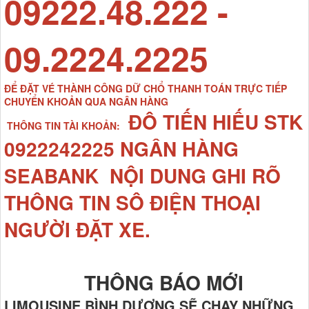
09222.48.222 -
09.2224.2225
ĐỂ ĐẶT VÉ THÀNH CÔNG DỮ CHỔ THANH TOÁN TRỰC TIẾP
CHUYỂN KHOẢN QUA NGÂN HÀNG
ĐÔ TIẾN HIẾU STK
THÔNG TIN TÀI KHOẢN:
0922242225 NGÂN HÀNG
SEABANK NỘI DUNG GHI RÕ
THÔNG TIN SÔ ĐIỆN THOẠI
NGƯỜI ĐẶT XE.
THÔNG BÁO MỚI
LIMOUSINE BÌNH DƯƠNG SẼ CHẠY NHỮNG