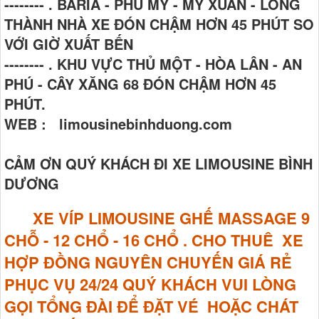
-------- . BARIA - PHÚ MỸ - MỸ XUÂN - LONG
THÀNH NHÀ XE ĐÓN CHẬM HƠN 45 PHÚT SO
VỚI GIỜ XUẤT BẾN
-------- . KHU VỰC THỦ MỘT - HÒA LÂN - AN
PHÚ - CÂY XĂNG 68 ĐÓN CHẬM HƠN 45
PHÚT.
WEB : limousinebinhduong.com
CẢM ƠN QUÝ KHÁCH ĐI XE LIMOUSINE BÌNH
DƯƠNG
XE VÍP LIMOUSINE GHẾ MASSAGE
9
CHỖ - 12 CHỔ - 16 CHỔ . CHO THUÊ XE
HỢP ĐỒNG NGUYÊN CHUYẾN GIÁ RẺ
PHỤC VỤ 24/24 QUÝ KHÁCH VUI LÒNG
GỌI TỔNG ĐÀI ĐỂ ĐẶT VÉ HOẶC CHÁT