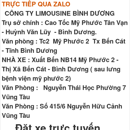
TRỰC TIẾP QUA ZALO
CÔNG TY LIMOUSINE BÌNH DƯƠNG
Trụ sở chính : Cao Tốc Mỹ Phước Tân Vạn
- Huỳnh Văn Lũy - Bình Dương.
Văn phòng : Tc2 Mỹ Phước 2 Tx Bến Cát
- Tĩnh Bình Dương
NHÀ XE : Xuất Bến NB14 Mỹ Phước 2 -
Thị Xã Bến Cát - Bình Dương ( sau lưng
bệnh viện mỹ phước 2)
Văn Phòng : Nguyễn Thái Học Phường 7
Vũng Tàu
Văn Phòng : Số 415/6 Nguyễn Hữu Cảnh
Vũng Tàu
Đặt xe trực tuyến