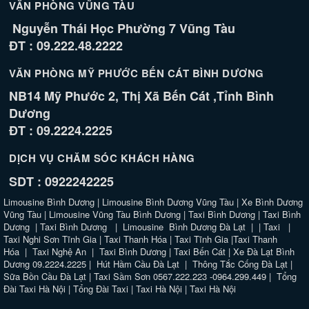
VĂN PHÒNG VŨNG TÀU
Nguyễn Thái Học Phường 7 Vũng Tàu
ĐT : 09.222.48.2222
VĂN PHÒNG MỸ PHƯỚC BẾN CÁT BÌNH DƯƠNG
NB14 Mỹ Phước 2, Thị Xã Bến Cát ,Tỉnh Bình
Dương
ĐT : 09.2224.2225
DỊCH VỤ CHĂM SÓC KHÁCH HÀNG
SDT : 0922242225
Limousine Bình Dương
|
Limousine Bình Dương Vũng Tàu
|
Xe Bình Dương
Vũng Tàu
|
Limousine Vũng Tàu Bình Dương
|
Taxi Bình Dương
|
Taxi Bình
Dương
|
Taxi Bình Dương
|
Limousine Bình Dương Đà Lạt
| |
Taxi
|
Taxi Nghi Sơn Tĩnh Gia
|
Taxi Thanh Hóa
|
Taxi Tĩnh Gia
|
Taxi Thanh
Hóa
|
Taxi Nghệ An
|
Taxi Bình Dương
|
Taxi Bến Cát
|
Xe Đà Lạt Bình
Dương 09.2224.2225
|
Hút Hầm Cầu Đà Lạt
|
Thông Tắc Cống Đà Lạt
|
Sữa Bồn Cầu Đà Lạt
|
Taxi Sầm Sơn 0567.222.223 -0964.299.449
|
Tổng
Đài Taxi Hà Nội
|
Tổng Đài Taxi
|
Taxi Hà Nội
|
Taxi Hà Nội