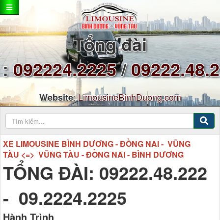
Tổng đài
:
092224.2225
/
09222.48.
:
LimousineBinhDuong.com
Website
XE LIMOUSINE BÌNH DƯƠNG - ĐỒNG NAI - VŨNG
TÀU <=> VŨNG TÀU - ĐỒNG NAI - BÌNH DƯƠNG
TỔNG ĐÀI: 09222.48.222
- 09.2224.2225
Hành Trình