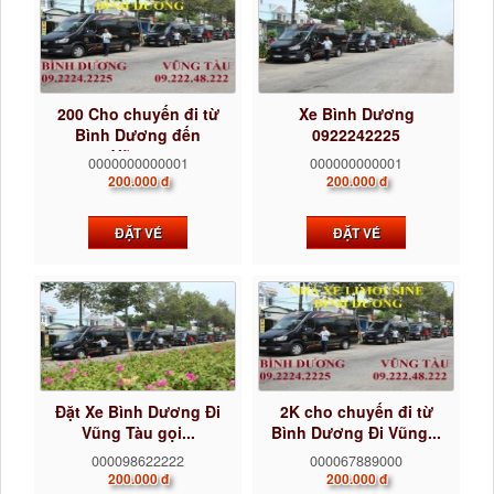
200 Cho chuyến đi từ
Xe Bình Dương
Bình Dương đến
0922242225
Vũng...
0000000000001
000000000001
200.000 đ
200.000 đ
ĐẶT VÉ
ĐẶT VÉ
Đặt Xe Bình Dương Đi
2K cho chuyến đi từ
Vũng Tàu gọi...
Bình Dương Đi Vũng...
000098622222
000067889000
200.000 đ
200.000 đ