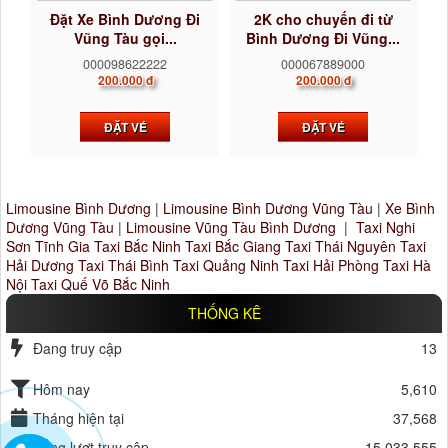
Đặt Xe Bình Dương Đi
2K cho chuyến đi từ
Vũng Tàu gọi...
Bình Dương Đi Vũng...
000098622222
000067889000
200.000 đ
200.000 đ
ĐẶT VÉ
ĐẶT VÉ
Limousine Bình Dương
|
Limousine Bình Dương Vũng Tàu
|
Xe Bình
Dương Vũng Tàu
|
Limousine Vũng Tàu Bình Dương
|
Taxi Nghi
Sơn Tĩnh Gia
Taxi Bắc Ninh
Taxi Bắc Giang
Taxi Thái Nguyên
Taxi
Hải Dương
Taxi Thái Bình
Taxi Quảng Ninh
Taxi Hải Phòng
Taxi Hà
Nội
Taxi Quế Võ Bắc Ninh
THỐNG KÊ
Đang truy cập
13
Hôm nay
5,610
Tháng hiện tại
37,568
Tổng lượt truy cập
15,033,555