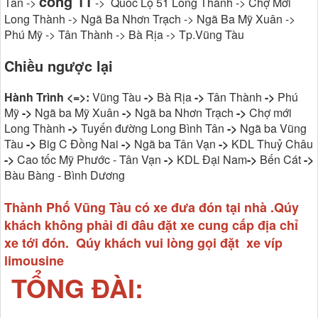
cổng 11
Tân ->
-> Quốc Lộ 51 Long Thành -> Chợ Mới
Long Thành -> Ngã Ba Nhơn Trạch -> Ngã Ba Mỹ Xuân ->
Phú Mỹ -> Tân Thành -> Bà Rịa -> Tp.Vũng Tàu
Chiều ngược lại
Hành Trình <=>:
Vũng Tàu
->
Bà Rịa
->
Tân Thành
->
Phú
Mỹ
->
Ngã ba Mỹ Xuân
->
Ngã ba Nhơn Trạch
->
Chợ mới
Long Thành
->
Tuyến đường Long Bình Tân
->
Ngã ba Vũng
Tàu
->
Big C Đồng Nai
->
Ngã ba Tân Vạn
->
KDL Thuỷ Châu
->
Cao tốc Mỹ Phước - Tân Vạn
->
KDL Đại Nam
->
Bến Cát
->
Bàu Bàng - Bình Dương
Thành Phố Vũng Tàu có xe đưa đón tại nhà .Qúy
khách không phải đi đâu đặt xe cung cấp địa chỉ
xe tới đón. Qúy khách vui lòng gọi đặt xe víp
limousine
TỔNG ĐÀI: