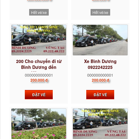
Hết vé/xe
Hết vé/xe
200 Cho chuyến đi từ
Xe Bình Dương
Bình Dương đến
0922242225
Vũng...
0000000000001
000000000001
200.000 đ
200.000 đ
ĐẶT VÉ
ĐẶT VÉ