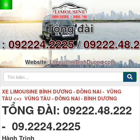
Tổng đài
:
092224.2225
/
09222.48.
:
LimousineBinhDuong.com
Website
XE LIMOUSINE BÌNH DƯƠNG - ĐỒNG NAI - VŨNG
TÀU <=> VŨNG TÀU - ĐỒNG NAI - BÌNH DƯƠNG
TỔNG ĐÀI: 09222.48.222
- 09.2224.2225
Hành Trình