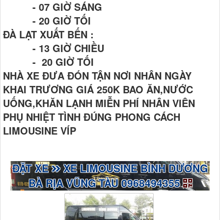
- 07 GIỜ SÁNG
- 20 GIỜ TỐI
ĐÀ LẠT XUẤT BẾN :
- 13 GIỜ CHIỀU
- 20 GIỜ TỐI
NHÀ XE ĐƯA ĐÓN TẬN NƠI NHÂN NGÀY
KHAI TRƯƠNG GIÁ 250K BAO ĂN,NƯỚC
UỐNG,KHĂN LẠNH MIỄN PHÍ NHÂN VIÊN
PHỤ NHIỆT TÌNH ĐÚNG PHONG CÁCH
LIMOUSINE VÍP
ĐẶT XE
XE LIMOUSINE BÌNH DƯƠNG
BÀ RỊA VŨNG TÀU 0968494355