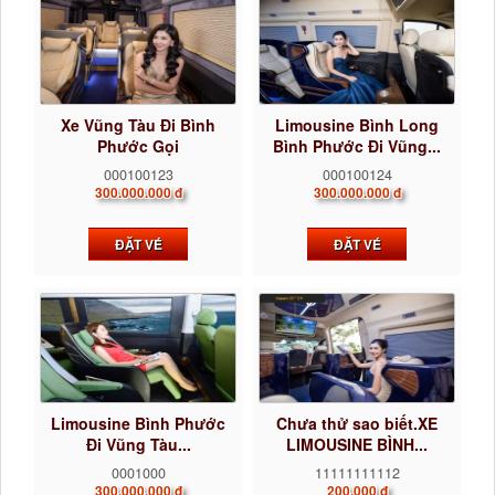
Xe Vũng Tàu Đi Bình
Limousine Bình Long
Phước Gọi
Bình Phước Đi Vũng...
0922242225...
000100123
000100124
300.000.000 đ
300.000.000 đ
ĐẶT VÉ
ĐẶT VÉ
Limousine Bình Phước
Chưa thử sao biết.XE
Đi Vũng Tàu...
LIMOUSINE BÌNH...
0001000
11111111112
300.000.000 đ
200.000 đ