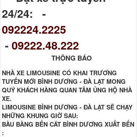
24/24: -
092224.2225
-
09222.48.222
THÔNG BÁO
NHÀ XE LIMOUSINE CÓ KHAI TRƯƠNG
TUYẾN MỚI BÌNH DƯƠNG - ĐÀ LẠT MONG
QUÝ KHÁCH HÀNG QUAN TÂM ỦNG HỘ NHÀ
XE.
LIMOUSINE BÌNH DƯƠNG - ĐÀ LẠT SẼ CHẠY
NHỮNG KHUNG GIỜ SAU:
BÀU BÀNG BẾN CÁT BÌNH DƯƠNG XUẤT BẾN
: