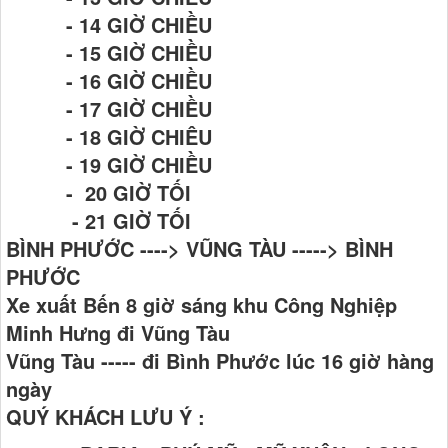
- 14 GIỜ CHIỀU
- 15 GIỜ CHIỀU
- 16 GIỜ CHIỀU
- 17 GIỜ CHIỀU
- 18 GIỜ CHIÊU
- 19 GIỜ CHIỀU
- 20 GIỜ TỐI
- 21 GIỜ TỐI
BÌNH PHƯỚC ----> VŨNG TÀU -----> BÌNH
PHƯỚC
Xe xuất Bến 8 giờ sáng khu Công Nghiệp
Minh Hưng đi Vũng Tàu
Vũng Tàu ----- đi Bình Phước lúc 16 giờ hàng
ngày
QUÝ KHÁCH LƯU Ý :