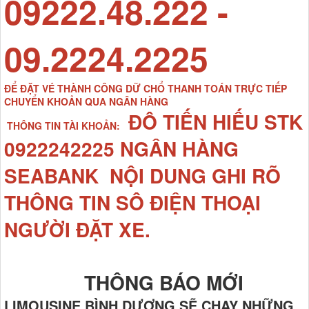
09222.48.222 -
09.2224.2225
ĐỂ ĐẶT VÉ THÀNH CÔNG DỮ CHỔ THANH TOÁN TRỰC TIẾP
CHUYỂN KHOẢN QUA NGÂN HÀNG
ĐÔ TIẾN HIẾU STK
THÔNG TIN TÀI KHOẢN:
0922242225 NGÂN HÀNG
SEABANK NỘI DUNG GHI RÕ
THÔNG TIN SÔ ĐIỆN THOẠI
NGƯỜI ĐẶT XE.
THÔNG BÁO MỚI
LIMOUSINE BÌNH DƯƠNG SẼ CHẠY NHỮNG