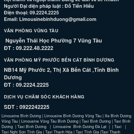
Người Đại diện pháp luật : Đỗ Tiến Hiếu
Điện thoại: 09.2224.2225
Email: Limousinebinhduong@gmail.com
VĂN PHÒNG VŨNG TÀU
Nguyễn Thái Học Phường 7 Vũng Tàu
ĐT : 09.222.48.2222
VĂN PHÒNG MỸ PHƯỚC BẾN CÁT BÌNH DƯƠNG
NB14 Mỹ Phước 2, Thị Xã Bến Cát ,Tỉnh Bình
Dương
ĐT : 09.2224.2225
DỊCH VỤ CHĂM SÓC KHÁCH HÀNG
SDT : 0922242225
Limousine Bình Dương
|
Limousine Bình Dương Vũng Tàu
|
Xe Bình Dương
Vũng Tàu
|
Limousine Vũng Tàu Bình Dương
|
Taxi Bình Dương
|
Taxi Bình
Dương
|
Taxi Bình Dương
|
Limousine Bình Dương Đà Lạt
| |
Taxi
|
Taxi Nghi Sơn Tĩnh Gia
|
Taxi Thanh Hóa
|
Taxi Tĩnh Gia
|
Taxi Thanh