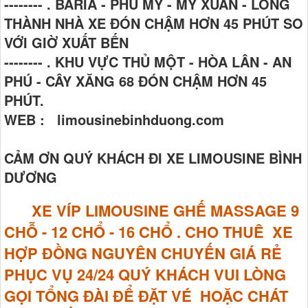
-------- . BARIA - PHÚ MỸ - MỸ XUÂN - LONG
THÀNH NHÀ XE ĐÓN CHẬM HƠN 45 PHÚT SO
VỚI GIỜ XUẤT BẾN
-------- . KHU VỰC THỦ MỘT - HÒA LÂN - AN
PHÚ - CÂY XĂNG 68 ĐÓN CHẬM HƠN 45
PHÚT.
WEB : limousinebinhduong.com
CẢM ƠN QUÝ KHÁCH ĐI XE LIMOUSINE BÌNH
DƯƠNG
XE VÍP LIMOUSINE GHẾ MASSAGE
9
CHỖ - 12 CHỔ - 16 CHỔ . CHO THUÊ XE
HỢP ĐỒNG NGUYÊN CHUYẾN GIÁ RẺ
PHỤC VỤ 24/24 QUÝ KHÁCH VUI LÒNG
GỌI TỔNG ĐÀI ĐỂ ĐẶT VÉ HOẶC CHÁT