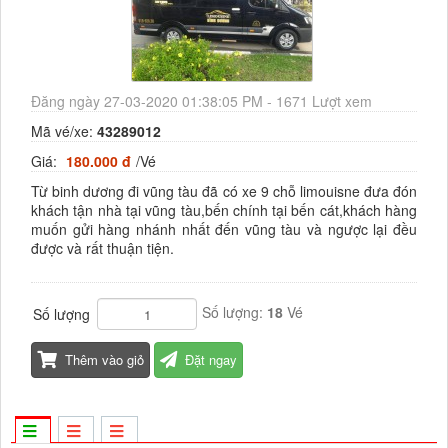
Đăng ngày 27-03-2020 01:38:05 PM - 1671 Lượt xem
Mã vé/xe:
43289012
Giá:
180.000 đ
/Vé
Từ binh dương đi vũng tàu đã có xe 9 chỗ limouisne đưa đón
khách tận nhà tại vũng tàu,bến chính tại bến cát,khách hàng
muốn gửi hàng nhánh nhất đến vũng tàu và ngược lại đều
được và rất thuận tiện.
Số lượng:
18
Vé
Số lượng
Thêm vào giỏ
Đặt ngay