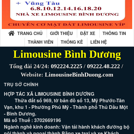
TRANG CHỦ
GIỚI THIỆU
ĐẶT XE
THÔNG TIN
THÀNH VIÊN
THỐNG KÊ
LIÊN HỆ
Limousine Bình Dương
Tổng đài 24/24:
092224.2225
/
09222.48.222
/
Website:
LimousineBinhDuong.com
TRỤ SỞ CHÍNH
HỢP TÁC XÃ LIMOUSINE BÌNH DƯƠNG
Thửa đất số 969, tờ bản đồ số 13, Mỹ Phước-Tân
Vạn, khu 1 - Phường Phú Mỹ - Thành phố Thủ Dầu Một
- Bình Dương.
Mã số Thuế : 3702669196
Ngành nghề kinh doanh: Vận tải hành khách đường bộ
nội thành và ngoại thành Bằng xe taxi và xe Khách