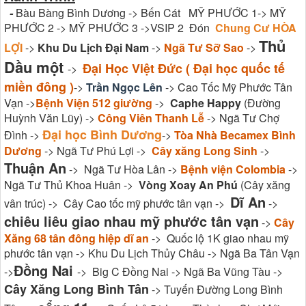
-
Bàu Bàng Bình Dương -> Bến Cát MỸ PHƯỚC 1-> MỸ
PHƯỚC 2 -> MỸ PHƯỚC 3 ->VSIP 2 Đón
Chung Cư HÒA
Thủ
LỢI
->
Khu Du Lịch Đại Nam
->
Ngã Tư Sỡ Sao
->
Dầu một
Đại Học Việt Đức ( Đại học quốc tế
->
miền đông )
->
Trần Ngọc Lên
-> Cao Tốc Mỹ Phước Tân
Vạn ->
Bệnh Viện 512 giường
->
Caphe Happy
(Đường
Huỳnh Văn Lũy) ->
Công Viên Thanh Lễ
-> Ngã Tư Chợ
Đại học Bình Dương
Đình ->
->
Tòa Nhà Becamex Bình
Dương
-> Ngã Tư Phú Lợi ->
Cây xăng Long Sinh
->
Thuận An
-> Ngã Tư Hòa Lân ->
Bệnh viện Colombia
->
Ngã Tư Thủ Khoa Huân ->
Vòng Xoay An Phú
(Cây xăng
Dĩ An
vân trúc) -> Cây Cao tốc mỹ phước tân vạn ->
->
chiêu liêu giao nhau mỹ phước tân vạn
->
Cây
Xăng 68 tân đông hiệp dĩ an
-> Quốc lộ 1K giao nhau mỹ
phước tân vạn -> Khu Du Lịch Thủy Châu -> Ngã Ba Tân Vạn
Đồng Nai
->
-> Big C Đồng Nai -> Ngã Ba Vũng Tàu ->
Cây Xăng Long Bình Tân
-> Tuyến Đường Long Bình