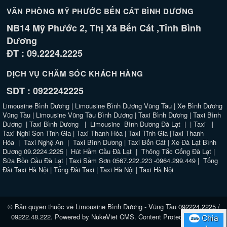
VĂN PHÒNG MỸ PHƯỚC BẾN CÁT BÌNH DƯƠNG
NB14 Mỹ Phước 2, Thị Xã Bến Cát ,Tỉnh Bình
Dương
ĐT : 09.2224.2225
DỊCH VỤ CHĂM SÓC KHÁCH HÀNG
SDT : 0922242225
Limousine Bình Dương
|
Limousine Bình Dương Vũng Tàu
|
Xe Bình Dương
Vũng Tàu
|
Limousine Vũng Tàu Bình Dương
|
Taxi Bình Dương
|
Taxi Bình
Dương
|
Taxi Bình Dương
|
Limousine Bình Dương Đà Lạt
| |
Taxi
|
Taxi Nghi Sơn Tĩnh Gia
|
Taxi Thanh Hóa
|
Taxi Tĩnh Gia
|
Taxi Thanh
Hóa
|
Taxi Nghệ An
|
Taxi Bình Dương
|
Taxi Bến Cát
|
Xe Đà Lạt Bình
Dương 09.2224.2225
|
Hút Hầm Cầu Đà Lạt
|
Thông Tắc Cống Đà Lạt
|
Sữa Bồn Cầu Đà Lạt
|
Taxi Sầm Sơn 0567.222.223 -0964.299.449
|
Tổng
Đài Taxi Hà Nội
|
Tổng Đài Taxi
|
Taxi Hà Nội
|
Taxi Hà Nội
© Bản quyền thuộc về
Limousine Bình Dương - Vũng Tàu 092224.2225 /
09222.48.222
. Powered by
NukeViet CMS
.
Content Protected website
Chia
Chia
Zalo
Zalo