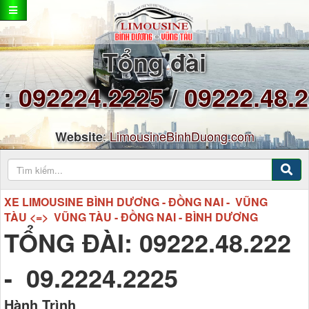
Tổng đài
:
092224.2225
/
09222.48.
:
LimousineBinhDuong.com
Website
XE LIMOUSINE BÌNH DƯƠNG - ĐỒNG NAI - VŨNG
TÀU <=> VŨNG TÀU - ĐỒNG NAI - BÌNH DƯƠNG
TỔNG ĐÀI: 09222.48.222
- 09.2224.2225
Hành Trình