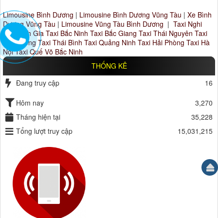
Limousine Bình Dương
|
Limousine Bình Dương Vũng Tàu
|
Xe Bình
Dương Vũng Tàu
|
Limousine Vũng Tàu Bình Dương
|
Taxi Nghi
Sơn Tĩnh Gia
Taxi Bắc Ninh
Taxi Bắc Giang
Taxi Thái Nguyên
Taxi
Hải Dương
Taxi Thái Bình
Taxi Quảng Ninh
Taxi Hải Phòng
Taxi Hà
Nội
Taxi Quế Võ Bắc Ninh
THỐNG KÊ
Đang truy cập
16
Hôm nay
3,270
Tháng hiện tại
35,228
Tổng lượt truy cập
15,031,215