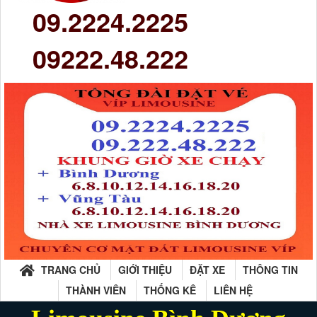
09.2224.2225
09222.48.222
TRANG CHỦ
GIỚI THIỆU
ĐẶT XE
THÔNG TIN
THÀNH VIÊN
THỐNG KÊ
LIÊN HỆ