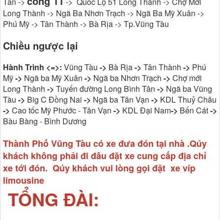
cổng 11
Tân ->
-> Quốc Lộ 51 Long Thành -> Chợ Mới
Long Thành -> Ngã Ba Nhơn Trạch -> Ngã Ba Mỹ Xuân ->
Phú Mỹ -> Tân Thành -> Bà Rịa -> Tp.Vũng Tàu
Chiều ngược lại
Hành Trình <=>:
Vũng Tàu
->
Bà Rịa
->
Tân Thành
->
Phú
Mỹ
->
Ngã ba Mỹ Xuân
->
Ngã ba Nhơn Trạch
->
Chợ mới
Long Thành
->
Tuyến đường Long Bình Tân
->
Ngã ba Vũng
Tàu
->
Big C Đồng Nai
->
Ngã ba Tân Vạn
->
KDL Thuỷ Châu
->
Cao tốc Mỹ Phước - Tân Vạn
->
KDL Đại Nam
->
Bến Cát
->
Bàu Bàng - Bình Dương
Thành Phố Vũng Tàu có xe đưa đón tại nhà .Qúy
khách không phải đi đâu đặt xe cung cấp địa chỉ
xe tới đón. Qúy khách vui lòng gọi đặt xe víp
limousine
TỔNG ĐÀI: