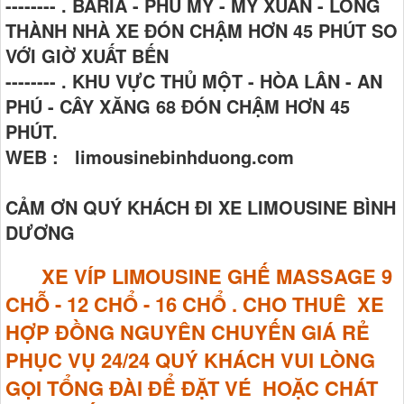
-------- . BARIA - PHÚ MỸ - MỸ XUÂN - LONG
THÀNH NHÀ XE ĐÓN CHẬM HƠN 45 PHÚT SO
VỚI GIỜ XUẤT BẾN
-------- . KHU VỰC THỦ MỘT - HÒA LÂN - AN
PHÚ - CÂY XĂNG 68 ĐÓN CHẬM HƠN 45
PHÚT.
WEB : limousinebinhduong.com
CẢM ƠN QUÝ KHÁCH ĐI XE LIMOUSINE BÌNH
DƯƠNG
XE VÍP LIMOUSINE GHẾ MASSAGE
9
CHỖ - 12 CHỔ - 16 CHỔ . CHO THUÊ XE
HỢP ĐỒNG NGUYÊN CHUYẾN GIÁ RẺ
PHỤC VỤ 24/24 QUÝ KHÁCH VUI LÒNG
GỌI TỔNG ĐÀI ĐỂ ĐẶT VÉ HOẶC CHÁT