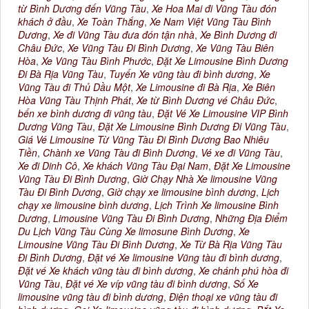
từ Bình Dương đến Vũng Tàu
,
Xe Hoa Mai đi Vũng Tàu đón
khách ở đầu
,
Xe Toàn Thắng
,
Xe Nam Việt Vũng Tàu Bình
Dương
,
Xe đi Vũng Tàu đưa đón tận nhà
,
Xe Bình Dương đi
Châu Đức
,
Xe Vũng Tàu Đi Bình Dương
,
Xe Vũng Tàu Biên
Hòa
,
Xe Vũng Tàu Bình Phước
,
Đặt Xe Limousine Bình Dương
Đi Bà Rịa Vũng Tàu
,
Tuyến Xe vũng tàu đi bình dương
,
Xe
Vũng Tàu đi Thủ Dầu Một
,
Xe Limousine đi Bà Rịa
,
Xe Biên
Hòa Vũng Tàu Thịnh Phát
,
Xe từ Bình Dương vé Châu Đức
,
bến xe bình dương đi vũng tàu
,
Đặt Vé Xe Limousine VIP Bình
Dương Vũng Tàu
,
Đặt Xe Limousine Bình Dương Đi Vũng Tàu
,
Giá Vé Limousine Từ Vũng Tàu Đi Bình Dương Bao Nhiêu
Tiền
,
Chành xe Vũng Tàu đi Bình Dương
,
Vé xe đi Vũng Tàu
,
Xe đi Dinh Cô
,
Xe khách Vũng Tàu Đại Nam
,
Đặt Xe Limousine
Vũng Tàu Đi Bình Dương
,
Giờ Chạy Nhà Xe limousine Vũng
Tàu Đi Bình Dương
,
Giờ chạy xe limousine bình dương
,
Lịch
chạy xe limousine bình dương
,
Lịch Trình Xe limousine Bình
Dương
,
Limousine Vũng Tàu Đi Bình Dương
,
Những Địa Điểm
Du Lịch Vũng Tàu Cùng Xe limosune Bình Dương
,
Xe
Limousine Vũng Tàu Đi Bình Dương
,
Xe Từ Bà Rịa Vũng Tàu
Đi Bình Dương
,
Đặt vé Xe limousine Vũng tàu đi bình dương
,
Đặt vé Xe khách vũng tàu đi bình dương
,
Xe chánh phú hòa đi
Vũng Tàu
,
Đặt vé Xe víp vũng tàu đi bình dương
,
Số Xe
limousine vũng tàu đi bình dương
,
Điện thoại xe vũng tàu đi