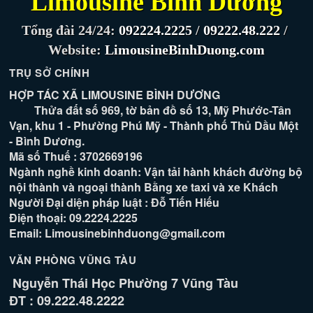
Limousine Bình Dương
Tổng đài 24/24:
092224.2225
/
09222.48.222
/
Website:
LimousineBinhDuong.com
TRỤ SỞ CHÍNH
HỢP TÁC XÃ LIMOUSINE BÌNH DƯƠNG
Thửa đất số 969, tờ bản đồ số 13, Mỹ Phước-Tân
Vạn, khu 1 - Phường Phú Mỹ - Thành phố Thủ Dầu Một
- Bình Dương.
Mã số Thuế : 3702669196
Ngành nghề kinh doanh: Vận tải hành khách đường bộ
nội thành và ngoại thành Bằng xe taxi và xe Khách
Người Đại diện pháp luật : Đỗ Tiến Hiếu
Điện thoại: 09.2224.2225
Email: Limousinebinhduong@gmail.com
VĂN PHÒNG VŨNG TÀU
Nguyễn Thái Học Phường 7 Vũng Tàu
ĐT : 09.222.48.2222