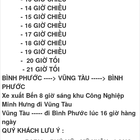
- 14 GIỜ CHIỀU
- 15 GIỜ CHIỀU
- 16 GIỜ CHIỀU
- 17 GIỜ CHIỀU
- 18 GIỜ CHIÊU
- 19 GIỜ CHIỀU
- 20 GIỜ TỐI
- 21 GIỜ TỐI
BÌNH PHƯỚC ----> VŨNG TÀU -----> BÌNH
PHƯỚC
Xe xuất Bến 8 giờ sáng khu Công Nghiệp
Minh Hưng đi Vũng Tàu
Vũng Tàu ----- đi Bình Phước lúc 16 giờ hàng
ngày
QUÝ KHÁCH LƯU Ý :