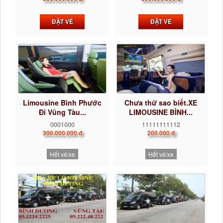
ĐẶT VÉ
ĐẶT VÉ
Limousine Bình Phước
Chưa thử sao biết.XE
Đi Vũng Tàu...
LIMOUSINE BÌNH...
0001000
11111111112
300.000.000 đ
200.000 đ
Hết vé/xe
Hết vé/xe