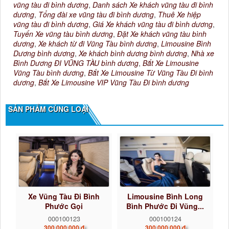
vũng tàu đi bình dương
,
Danh sách Xe khách vũng tàu đi bình
dương
,
Tổng đài xe vũng tàu đi bình dương
,
Thuê Xe hiệp
vũng tàu đi bình dương
,
Giá Xe khách vũng tàu đi bình dương
,
Tuyến Xe vũng tàu bình dương
,
Đặt Xe khách vũng tàu bình
dương
,
Xe khách từ đi Vũng Tàu bình dương
,
Limousine Bình
Dương bình dương
,
Xe khách bình dương bình dương
,
Nhà xe
Bình Dương ĐI VŨNG TÀU bình dương
,
Bắt Xe Limousine
Vũng Tàu bình dương
,
Bắt Xe Limousine Từ Vũng Tàu Đi bình
dương
,
Bắt Xe Limousine VIP Vũng Tàu Đi bình dương
SẢN PHẨM CÙNG LOẠI
Xe Vũng Tàu Đi Bình
Limousine Bình Long
Phước Gọi
Bình Phước Đi Vũng...
0922242225...
000100123
000100124
300.000.000 đ
300.000.000 đ