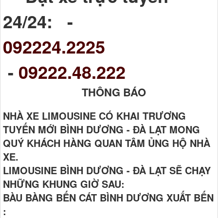
24/24: -
092224.2225
-
09222.48.222
THÔNG BÁO
NHÀ XE LIMOUSINE CÓ KHAI TRƯƠNG
TUYẾN MỚI BÌNH DƯƠNG - ĐÀ LẠT MONG
QUÝ KHÁCH HÀNG QUAN TÂM ỦNG HỘ NHÀ
XE.
LIMOUSINE BÌNH DƯƠNG - ĐÀ LẠT SẼ CHẠY
NHỮNG KHUNG GIỜ SAU:
BÀU BÀNG BẾN CÁT BÌNH DƯƠNG XUẤT BẾN
: