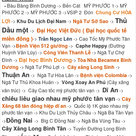
-
Bàu Bàng Bình Dương -> Bến Cát MỸ PHƯỚC 1-> MỸ
PHƯỚC 2 -> MỸ PHƯỚC 3 ->VSIP 2 Đón
Chung Cư HÒA
Thủ
LỢI
->
Khu Du Lịch Đại Nam
->
Ngã Tư Sỡ Sao
->
Dầu một
Đại Học Việt Đức ( Đại học quốc tế
->
miền đông )
->
Trần Ngọc Lên
-> Cao Tốc Mỹ Phước Tân
Vạn ->
Bệnh Viện 512 giường
->
Caphe Happy
(Đường
Huỳnh Văn Lũy) ->
Công Viên Thanh Lễ
-> Ngã Tư Chợ
Đại học Bình Dương
Đình ->
->
Tòa Nhà Becamex Bình
Dương
-> Ngã Tư Phú Lợi ->
Cây xăng Long Sinh
->
Thuận An
-> Ngã Tư Hòa Lân ->
Bệnh viện Colombia
->
Ngã Tư Thủ Khoa Huân ->
Vòng Xoay An Phú
(Cây xăng
Dĩ An
vân trúc) -> Cây Cao tốc mỹ phước tân vạn ->
->
chiêu liêu giao nhau mỹ phước tân vạn
->
Cây
Xăng 68 tân đông hiệp dĩ an
-> Quốc lộ 1K giao nhau mỹ
phước tân vạn -> Khu Du Lịch Thủy Châu -> Ngã Ba Tân Vạn
Đồng Nai
->
-> Big C Đồng Nai -> Ngã Ba Vũng Tàu ->
Cây Xăng Long Bình Tân
-> Tuyến Đường Long Bình