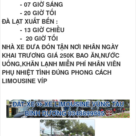
- 07 GIỜ SÁNG
- 20 GIỜ TỐI
ĐÀ LẠT XUẤT BẾN :
- 13 GIỜ CHIỀU
- 20 GIỜ TỐI
NHÀ XE ĐƯA ĐÓN TẬN NƠI NHÂN NGÀY
KHAI TRƯƠNG GIÁ 250K BAO ĂN,NƯỚC
UỐNG,KHĂN LẠNH MIỄN PHÍ NHÂN VIÊN
PHỤ NHIỆT TÌNH ĐÚNG PHONG CÁCH
LIMOUSINE VÍP
ĐẶT XE
XE LIMOUSINE VŨNG TÀU
BÌNH DƯƠNG 0348899985