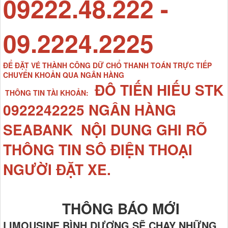
09222.48.222 -
09.2224.2225
ĐỂ ĐẶT VÉ THÀNH CÔNG DỮ CHỔ THANH TOÁN TRỰC TIẾP
CHUYỂN KHOẢN QUA NGÂN HÀNG
ĐÔ TIẾN HIẾU STK
THÔNG TIN TÀI KHOẢN:
0922242225 NGÂN HÀNG
SEABANK NỘI DUNG GHI RÕ
THÔNG TIN SÔ ĐIỆN THOẠI
NGƯỜI ĐẶT XE.
THÔNG BÁO MỚI
LIMOUSINE BÌNH DƯƠNG SẼ CHẠY NHỮNG