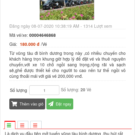
Đăng ngày 08-07-2020 10:38:19 AM - 1314 Lượt xem
Mã vé/xe:
00004646868
Giá:
180.000 đ
/Vé
Từ vũng tàu đi bình dương trong này ,có nhiều chuyến cho
khách hàng trọn khung giờ hợp lý để đặt vé và thuê nguyên
chuyến,với xe 10 chỗ ngồi sang trọng,rộng rãi và sạch
sẽ,ghế được thiết kế cho người to cao nên tư thế ngồi vô
cùng thoải mái với giá vé 200,000 vnđ.
Số lượng:
20
Vé
Số lượng
Thêm vào giỏ
Đặt ngay
Là dịch vụ đầu tiên mở tuyến vũng tàu bình dương ,thu hút rất