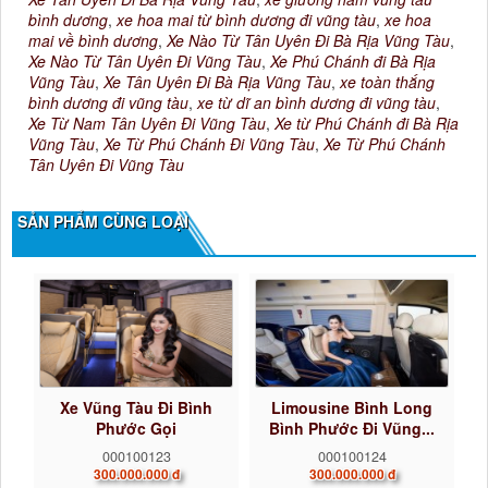
bình dương
,
xe hoa mai từ bình dương đi vũng tàu
,
xe hoa
mai về bình dương
,
Xe Nào Từ Tân Uyên Đi Bà Rịa Vũng Tàu
,
Xe Nào Từ Tân Uyên Đi Vũng Tàu
,
Xe Phú Chánh đi Bà Rịa
Vũng Tàu
,
Xe Tân Uyên Đi Bà Rịa Vũng Tàu
,
xe toàn thắng
bình dương đi vũng tàu
,
xe từ dĩ an bình dương đi vũng tàu
,
Xe Từ Nam Tân Uyên Đi Vũng Tàu
,
Xe từ Phú Chánh đi Bà Rịa
Vũng Tàu
,
Xe Từ Phú Chánh Đi Vũng Tàu
,
Xe Từ Phú Chánh
Tân Uyên Đi Vũng Tàu
SẢN PHẨM CÙNG LOẠI
Xe Vũng Tàu Đi Bình
Limousine Bình Long
Phước Gọi
Bình Phước Đi Vũng...
0922242225...
000100123
000100124
300.000.000 đ
300.000.000 đ