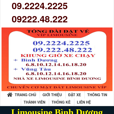
09.2224.2225
09222.48.222
TRANG CHỦ
GIỚI THIỆU
ĐẶT XE
THÔNG TIN
THÀNH VIÊN
THỐNG KÊ
LIÊN HỆ
Limousine Bình Dương