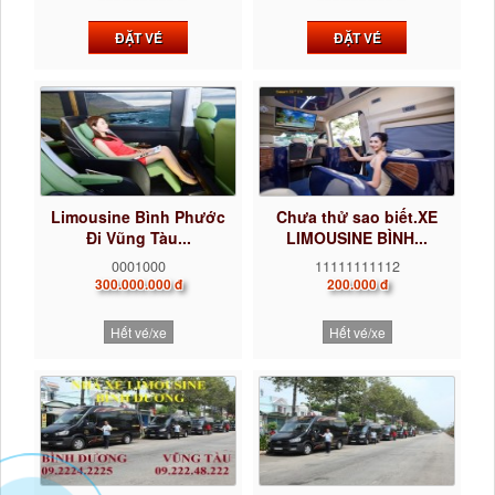
ĐẶT VÉ
ĐẶT VÉ
Limousine Bình Phước
Chưa thử sao biết.XE
Đi Vũng Tàu...
LIMOUSINE BÌNH...
0001000
11111111112
300.000.000 đ
200.000 đ
Hết vé/xe
Hết vé/xe