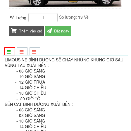
Số lượng:
13
Vé
Số lượng
Thêm vào giỏ
Đặt ngay
LIMOUSINE BÌNH DƯƠNG SẼ CHẠY NHỮNG KHUNG GIỜ SAU
VŨNG TÀU XUẤT BẾN :
- 06 GIỜ SÁNG
- 10 GIỜ SÁNG
- 12 GIỜ TRƯA
- 14 GIỜ CHIỀU
- 18 GIỜ CHIỀU
- 20 GIỜ TỐI
BẾN CÁT BÌNH DƯƠNG XUẤT BẾN :
- 06 GIỜ SÁNG
- 08 GIỜ SÁNG
- 10 GIỜ SÁNG
- 14 GIỜ CHIỀU