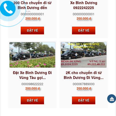
200 Cho chuyến đi từ
Xe Bình Dương
Bình Dương đến
0922242225
Vũng...
0000000000001
000000000001
200.000 đ
200.000 đ
ĐẶT VÉ
ĐẶT VÉ
Đặt Xe Bình Dương Đi
2K cho chuyến đi từ
Vũng Tàu gọi...
Bình Dương Đi Vũng...
000098622222
000067889000
200.000 đ
200.000 đ
ĐẶT VÉ
ĐẶT VÉ