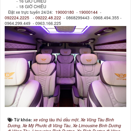
- 16 GIỜ CHIỀU
- 18 GIỜ CHIÊU
Đặt xe trực tuyến 24/24:
19000180
-
19000144
-
092224.2225
-
09222.48.222
- 0868299443 - 0968.494.355 -
0964.299.449 - 0963.166.225
Từ khóa:
xe vũng tàu thủ dầu một
,
Xe Vũng Tàu Bình
Dương
,
Xe Mỹ Phước đi Vũng Tàu
,
Xe Limousine Bình Dương