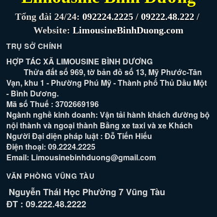
Tổng đài 24/24:
092224.2225
/
09222.48.222
/
Website:
LimousineBinhDuong.com
TRỤ SỞ CHÍNH
HỢP TÁC XÃ LIMOUSINE BÌNH DƯƠNG
Thửa đất số 969, tờ bản đồ số 13, Mỹ Phước-Tân
Vạn, khu 1 - Phường Phú Mỹ - Thành phố Thủ Dầu Một
- Bình Dương.
Mã số Thuế : 3702669196
Ngành nghề kinh doanh: Vận tải hành khách đường bộ
nội thành và ngoại thành Bằng xe taxi và xe Khách
Người Đại diện pháp luật : Đỗ Tiến Hiếu
Điện thoại: 09.2224.2225
Email: Limousinebinhduong@gmail.com
VĂN PHÒNG VŨNG TÀU
Nguyễn Thái Học Phường 7 Vũng Tàu
ĐT : 09.222.48.2222