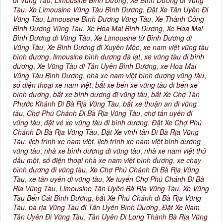
đi Vũng Tàu
,
Limousine Bình Dương
,
Xe Bình Dương đi Vũng
Tàu
,
Xe Limousine Vũng Tàu Bình Dương
,
Đặt Xe Tân Uyên Đi
Vũng Tàu
,
Limousine Bình Dương Vũng Tàu
,
Xe Thành Công
Bình Dương Vũng Tàu
,
Xe Hoa Mai Bình Dương
,
Xe Hoa Mai
Bình Dương đi Vũng Tàu
,
Xe Limousine từ Bình Dương đi
Vũng Tàu
,
Xe Bình Dương đi Xuyên Mộc
,
xe nam việt vũng tàu
bình dương
,
limousine bình dương đà lạt
,
xe vũng tàu đi bình
dương
,
Xe Vũng Tàu đi Tân Uyên Bình Dương
,
xe Hoa Mai
Vũng Tàu Bình Dương
,
nhà xe nam việt bình dương vũng tàu
,
số điện thoại xe nam việt
,
bắt xe bến xe vũng tàu đi bến xe
bình dương
,
bắt xe bình dương đi vũng tàu
,
bắt Xe Chợ Tân
Phước Khánh Đi Bà Rịa Vũng Tàu
,
bắt xe thuận an đi vũng
tàu
,
Chợ Phú Chánh Đi Bà Rịa Vũng Tàu
,
chợ tân uyên đi
vũng tàu
,
đặt vé xe vũng tàu đi bình dương
,
Đặt Xe Chợ Phú
Chánh Đi Bà Rịa Vũng Tàu
,
Đặt Xe vĩnh tân Đi Bà Rịa Vũng
Tàu
,
lịch trình xe nam việt
,
lịch trình xe nam việt bình dương
vũng tàu
,
nhà xe bình dương đi vũng tàu
,
nhà xe nam việt thủ
dầu một
,
số điện thoại nhà xe nam việt bình dương
,
xe chạy
bình dương đi vũng tàu
,
Xe Chợ Phú Chánh Đi Bà Rịa Vũng
Tàu
,
xe tân uyên đi vũng tàu
,
Xe tuyến Chợ Phú Chánh Đi Bà
Rịa Vũng Tàu
,
Limousine Tân Uyên Bà Rịa Vũng Tàu
,
Xe Vũng
Tàu Bến Cát Bình Dương
,
bắt Xe Phú Chánh đi Bà Rịa Vũng
Tàu
,
bà rịa Vũng Tàu đi Tân Uyên Bình Dương
,
Đặt Xe Nam
Tân Uyên Đi Vũng Tàu
,
Tân Uyên Đi Long Thành Bà Rịa Vũng