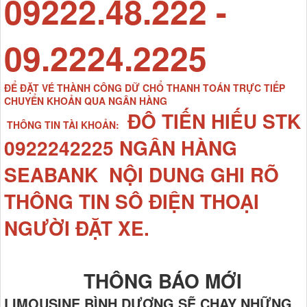
09222.48.222 -
09.2224.2225
ĐỂ ĐẶT VÉ THÀNH CÔNG DỮ CHỔ THANH TOÁN TRỰC TIẾP
CHUYỂN KHOẢN QUA NGÂN HÀNG
ĐÔ TIẾN HIẾU STK
THÔNG TIN TÀI KHOẢN:
0922242225 NGÂN HÀNG
SEABANK NỘI DUNG GHI RÕ
THÔNG TIN SÔ ĐIỆN THOẠI
NGƯỜI ĐẶT XE.
THÔNG BÁO MỚI
LIMOUSINE BÌNH DƯƠNG SẼ CHẠY NHỮNG