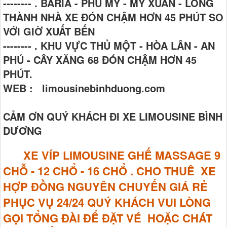
-------- . BARIA - PHÚ MỸ - MỸ XUÂN - LONG
THÀNH NHÀ XE ĐÓN CHẬM HƠN 45 PHÚT SO
VỚI GIỜ XUẤT BẾN
-------- . KHU VỰC THỦ MỘT - HÒA LÂN - AN
PHÚ - CÂY XĂNG 68 ĐÓN CHẬM HƠN 45
PHÚT.
WEB : limousinebinhduong.com
CẢM ƠN QUÝ KHÁCH ĐI XE LIMOUSINE BÌNH
DƯƠNG
XE VÍP LIMOUSINE GHẾ MASSAGE
9
CHỖ - 12 CHỔ - 16 CHỔ . CHO THUÊ XE
HỢP ĐỒNG NGUYÊN CHUYẾN GIÁ RẺ
PHỤC VỤ 24/24 QUÝ KHÁCH VUI LÒNG
GỌI TỔNG ĐÀI ĐỂ ĐẶT VÉ HOẶC CHÁT