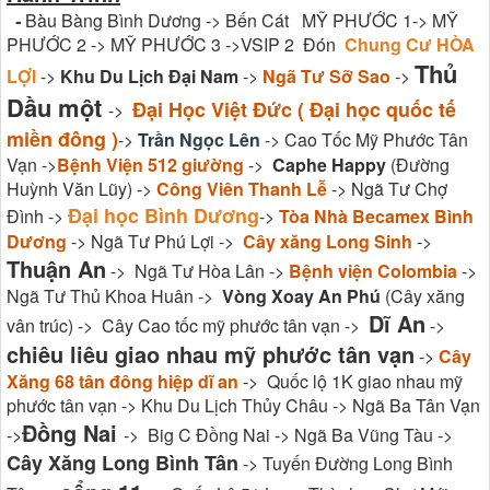
-
Bàu Bàng Bình Dương -> Bến Cát MỸ PHƯỚC 1-> MỸ
PHƯỚC 2 -> MỸ PHƯỚC 3 ->VSIP 2 Đón
Chung Cư HÒA
Thủ
LỢI
->
Khu Du Lịch Đại Nam
->
Ngã Tư Sỡ Sao
->
Dầu một
Đại Học Việt Đức ( Đại học quốc tế
->
miền đông )
->
Trần Ngọc Lên
-> Cao Tốc Mỹ Phước Tân
Vạn ->
Bệnh Viện 512 giường
->
Caphe Happy
(Đường
Huỳnh Văn Lũy) ->
Công Viên Thanh Lễ
-> Ngã Tư Chợ
Đại học Bình Dương
Đình ->
->
Tòa Nhà Becamex Bình
Dương
-> Ngã Tư Phú Lợi ->
Cây xăng Long Sinh
->
Thuận An
-> Ngã Tư Hòa Lân ->
Bệnh viện Colombia
->
Ngã Tư Thủ Khoa Huân ->
Vòng Xoay An Phú
(Cây xăng
Dĩ An
vân trúc) -> Cây Cao tốc mỹ phước tân vạn ->
->
chiêu liêu giao nhau mỹ phước tân vạn
->
Cây
Xăng 68 tân đông hiệp dĩ an
-> Quốc lộ 1K giao nhau mỹ
phước tân vạn -> Khu Du Lịch Thủy Châu -> Ngã Ba Tân Vạn
Đồng Nai
->
-> Big C Đồng Nai -> Ngã Ba Vũng Tàu ->
Cây Xăng Long Bình Tân
-> Tuyến Đường Long Bình