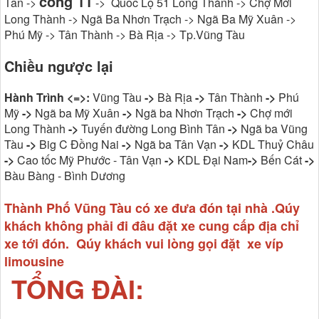
cổng 11
Tân ->
-> Quốc Lộ 51 Long Thành -> Chợ Mới
Long Thành -> Ngã Ba Nhơn Trạch -> Ngã Ba Mỹ Xuân ->
Phú Mỹ -> Tân Thành -> Bà Rịa -> Tp.Vũng Tàu
Chiều ngược lại
Hành Trình <=>:
Vũng Tàu
->
Bà Rịa
->
Tân Thành
->
Phú
Mỹ
->
Ngã ba Mỹ Xuân
->
Ngã ba Nhơn Trạch
->
Chợ mới
Long Thành
->
Tuyến đường Long Bình Tân
->
Ngã ba Vũng
Tàu
->
Big C Đồng Nai
->
Ngã ba Tân Vạn
->
KDL Thuỷ Châu
->
Cao tốc Mỹ Phước - Tân Vạn
->
KDL Đại Nam
->
Bến Cát
->
Bàu Bàng - Bình Dương
Thành Phố Vũng Tàu có xe đưa đón tại nhà .Qúy
khách không phải đi đâu đặt xe cung cấp địa chỉ
xe tới đón. Qúy khách vui lòng gọi đặt xe víp
limousine
TỔNG ĐÀI: