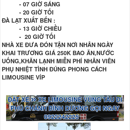
- 07 GIỜ SÁNG
- 20 GIỜ TỐI
ĐÀ LẠT XUẤT BẾN :
- 13 GIỜ CHIỀU
- 20 GIỜ TỐI
NHÀ XE ĐƯA ĐÓN TẬN NƠI NHÂN NGÀY
KHAI TRƯƠNG GIÁ 250K BAO ĂN,NƯỚC
UỐNG,KHĂN LẠNH MIỄN PHÍ NHÂN VIÊN
PHỤ NHIỆT TÌNH ĐÚNG PHONG CÁCH
LIMOUSINE VÍP
ĐẶT XE
XE LIMOUSINE VŨNG TÀU ĐI
PHÚ CHÁNH BÌNH DƯƠNG GỌI NGAY
0922242225