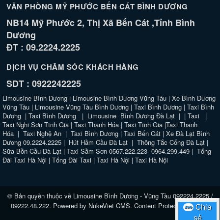
VĂN PHÒNG MỸ PHƯỚC BẾN CÁT BÌNH DƯƠNG
NB14 Mỹ Phước 2, Thị Xã Bến Cát ,Tỉnh Bình
Dương
ĐT : 09.2224.2225
DỊCH VỤ CHĂM SÓC KHÁCH HÀNG
SDT : 0922242225
Limousine Bình Dương
|
Limousine Bình Dương Vũng Tàu
|
Xe Bình Dương
Vũng Tàu
|
Limousine Vũng Tàu Bình Dương
|
Taxi Bình Dương
|
Taxi Bình
Dương
|
Taxi Bình Dương
|
Limousine Bình Dương Đà Lạt
| |
Taxi
|
Taxi Nghi Sơn Tĩnh Gia
|
Taxi Thanh Hóa
|
Taxi Tĩnh Gia
|
Taxi Thanh
Hóa
|
Taxi Nghệ An
|
Taxi Bình Dương
|
Taxi Bến Cát
|
Xe Đà Lạt Bình
Dương 09.2224.2225
|
Hút Hầm Cầu Đà Lạt
|
Thông Tắc Cống Đà Lạt
|
Sữa Bồn Cầu Đà Lạt
|
Taxi Sầm Sơn 0567.222.223 -0964.299.449
|
Tổng
Đài Taxi Hà Nội
|
Tổng Đài Taxi
|
Taxi Hà Nội
|
Taxi Hà Nội
© Bản quyền thuộc về
Limousine Bình Dương - Vũng Tàu 092224.2225 /
09222.48.222
. Powered by
NukeViet CMS
.
Content Protected website
Chia
Chia
Zalo
Zalo
sẻ
sẻ