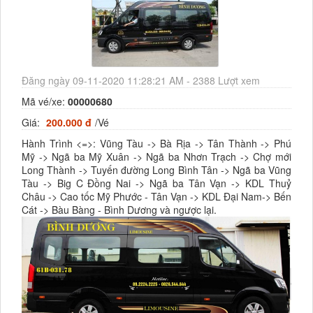
Đăng ngày 09-11-2020 11:28:21 AM - 2388 Lượt xem
Mã vé/xe:
00000680
Giá:
200.000 đ
/Vé
Hành Trình <=>: Vũng Tàu -> Bà Rịa -> Tân Thành -> Phú
Mỹ -> Ngã ba Mỹ Xuân -> Ngã ba Nhơn Trạch -> Chợ mới
Long Thành -> Tuyến đường Long Bình Tân -> Ngã ba Vũng
Tàu -> Big C Đồng Nai -> Ngã ba Tân Vạn -> KDL Thuỷ
Châu -> Cao tốc Mỹ Phước - Tân Vạn -> KDL Đại Nam-> Bến
Cát -> Bàu Bàng - Bình Dương và ngược lại.