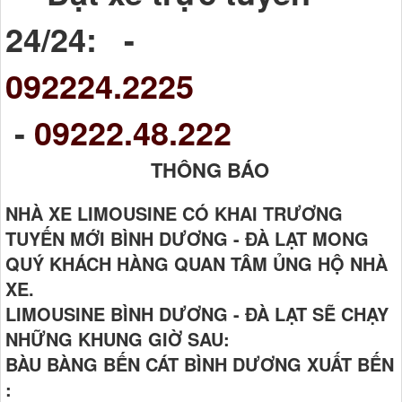
24/24: -
092224.2225
-
09222.48.222
THÔNG BÁO
NHÀ XE LIMOUSINE CÓ KHAI TRƯƠNG
TUYẾN MỚI BÌNH DƯƠNG - ĐÀ LẠT MONG
QUÝ KHÁCH HÀNG QUAN TÂM ỦNG HỘ NHÀ
XE.
LIMOUSINE BÌNH DƯƠNG - ĐÀ LẠT SẼ CHẠY
NHỮNG KHUNG GIỜ SAU:
BÀU BÀNG BẾN CÁT BÌNH DƯƠNG XUẤT BẾN
: