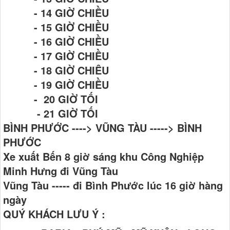
- 14 GIỜ CHIỀU
- 15 GIỜ CHIỀU
- 16 GIỜ CHIỀU
- 17 GIỜ CHIỀU
- 18 GIỜ CHIÊU
- 19 GIỜ CHIỀU
- 20 GIỜ TỐI
- 21 GIỜ TỐI
BÌNH PHƯỚC ----> VŨNG TÀU -----> BÌNH
PHƯỚC
Xe xuất Bến 8 giờ sáng khu Công Nghiệp
Minh Hưng đi Vũng Tàu
Vũng Tàu ----- đi Bình Phước lúc 16 giờ hàng
ngày
QUÝ KHÁCH LƯU Ý :