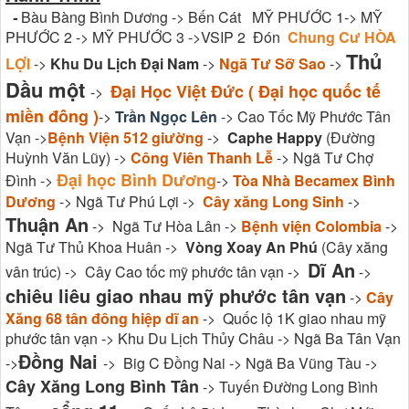
-
Bàu Bàng Bình Dương -> Bến Cát MỸ PHƯỚC 1-> MỸ
PHƯỚC 2 -> MỸ PHƯỚC 3 ->VSIP 2 Đón
Chung Cư HÒA
Thủ
LỢI
->
Khu Du Lịch Đại Nam
->
Ngã Tư Sỡ Sao
->
Dầu một
Đại Học Việt Đức ( Đại học quốc tế
->
miền đông )
->
Trần Ngọc Lên
-> Cao Tốc Mỹ Phước Tân
Vạn ->
Bệnh Viện 512 giường
->
Caphe Happy
(Đường
Huỳnh Văn Lũy) ->
Công Viên Thanh Lễ
-> Ngã Tư Chợ
Đại học Bình Dương
Đình ->
->
Tòa Nhà Becamex Bình
Dương
-> Ngã Tư Phú Lợi ->
Cây xăng Long Sinh
->
Thuận An
-> Ngã Tư Hòa Lân ->
Bệnh viện Colombia
->
Ngã Tư Thủ Khoa Huân ->
Vòng Xoay An Phú
(Cây xăng
Dĩ An
vân trúc) -> Cây Cao tốc mỹ phước tân vạn ->
->
chiêu liêu giao nhau mỹ phước tân vạn
->
Cây
Xăng 68 tân đông hiệp dĩ an
-> Quốc lộ 1K giao nhau mỹ
phước tân vạn -> Khu Du Lịch Thủy Châu -> Ngã Ba Tân Vạn
Đồng Nai
->
-> Big C Đồng Nai -> Ngã Ba Vũng Tàu ->
Cây Xăng Long Bình Tân
-> Tuyến Đường Long Bình