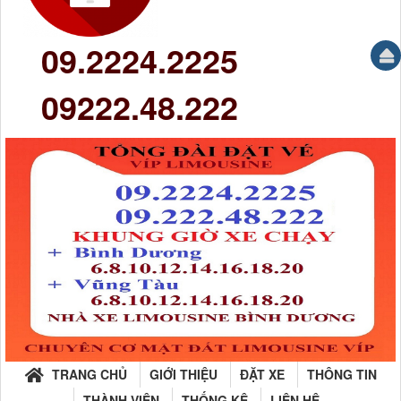
09.2224.2225
09222.48.222
TRANG CHỦ
GIỚI THIỆU
ĐẶT XE
THÔNG TIN
THÀNH VIÊN
THỐNG KÊ
LIÊN HỆ