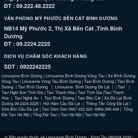
ĐT : 09.222.48.2222
VĂN PHÒNG MỸ PHƯỚC BẾN CÁT BÌNH DƯƠNG
NB14 Mỹ Phước 2, Thị Xã Bến Cát ,Tỉnh Bình
Dương
ĐT : 09.2224.2225
DỊCH VỤ CHĂM SÓC KHÁCH HÀNG
SDT : 0922242225
Limousine Bình Dương
|
Limousine Bình Dương Vũng Tàu
|
Xe Bình Dương
Vũng Tàu
|
Limousine Vũng Tàu Bình Dương
|
Taxi Bình Dương
|
Taxi Bình
Dương
|
Taxi Bình Dương
|
Limousine Bình Dương Đà Lạt
| |
Taxi
|
Taxi Nghi Sơn Tĩnh Gia
|
Taxi Thanh Hóa
|
Taxi Tĩnh Gia
|
Taxi Thanh
Hóa
|
Taxi Nghệ An
|
Taxi Bình Dương
|
Taxi Bến Cát
|
Xe Đà Lạt Bình
Dương 09.2224.2225
|
Hút Hầm Cầu Đà Lạt
|
Thông Tắc Cống Đà Lạt
|
Sữa Bồn Cầu Đà Lạt
|
Taxi Sầm Sơn 0567.222.223 -0964.299.449
|
Tổng
Đài Taxi Hà Nội
|
Tổng Đài Taxi
|
Taxi Hà Nội
|
Taxi Hà Nội
© Bản quyền thuộc về
Limousine Bình Dương - Vũng Tàu 092224.2225 /