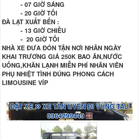
- 07 GIỜ SÁNG
- 20 GIỜ TỐI
ĐÀ LẠT XUẤT BẾN :
- 13 GIỜ CHIỀU
- 20 GIỜ TỐI
NHÀ XE ĐƯA ĐÓN TẬN NƠI NHÂN NGÀY
KHAI TRƯƠNG GIÁ 250K BAO ĂN,NƯỚC
UỐNG,KHĂN LẠNH MIỄN PHÍ NHÂN VIÊN
PHỤ NHIỆT TÌNH ĐÚNG PHONG CÁCH
LIMOUSINE VÍP
ĐẶT XE
XE TÂN UYÊN ĐI VŨNG TÀU
0964299449