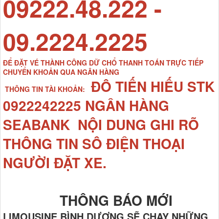
09222.48.222 -
09.2224.2225
ĐỂ ĐẶT VÉ THÀNH CÔNG DỮ CHỔ THANH TOÁN TRỰC TIẾP
CHUYỂN KHOẢN QUA NGÂN HÀNG
ĐÔ TIẾN HIẾU STK
THÔNG TIN TÀI KHOẢN:
0922242225 NGÂN HÀNG
SEABANK NỘI DUNG GHI RÕ
THÔNG TIN SÔ ĐIỆN THOẠI
NGƯỜI ĐẶT XE.
THÔNG BÁO MỚI
LIMOUSINE BÌNH DƯƠNG SẼ CHẠY NHỮNG