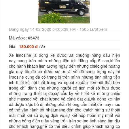
Đăng ngày 14-02-2020 04:05:38 PM - 1505 Lượt xem
Mã vé/xe:
65473
Giá:
180.000 đ
/Vé
Xe limosine là dòng xe được ưa chuộng hàng đầu hiện
nay,mang trên mình những tiện ích đẳng cấp 5 sao,khiến
cho hành khách liên tương ngay đến những chiếc ghế hoàng
gia quý tộc,đẻ có được sự ưu ái về độ sang trọng này,thì
limosine cũng đã có trang bị trên mình những tĩnh năng tiện
ích thiết kế nội thất trong và ngoài xe,đầu tiên nội thất bên
trong chỉ dành cho những người có tiền mới sở hữu được
những trang thiết bị đó,sự cầu kỳ về thiết kế những chiếc
ghế massge với chất lượng vô cùng đắt giá,và dòng xe này
đã được lược bỏ đi những phần không cần thiết,để máy móc
có thể vận hành tốt nhất,mang đến cho khách hàng sự thoải
mãi nhất khi sử dụng dịch vụ,sự kết hợp hoàn mỹ nhất với
những bóng điện màu vàng trên trần xe tạo ánh sáng ấm dịu
cho khách hàng,ghế có thể điều chỉnh giúp khách hàng có