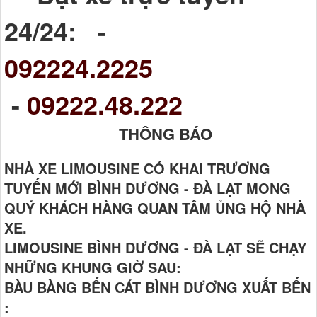
24/24: -
092224.2225
-
09222.48.222
THÔNG BÁO
NHÀ XE LIMOUSINE CÓ KHAI TRƯƠNG
TUYẾN MỚI BÌNH DƯƠNG - ĐÀ LẠT MONG
QUÝ KHÁCH HÀNG QUAN TÂM ỦNG HỘ NHÀ
XE.
LIMOUSINE BÌNH DƯƠNG - ĐÀ LẠT SẼ CHẠY
NHỮNG KHUNG GIỜ SAU:
BÀU BÀNG BẾN CÁT BÌNH DƯƠNG XUẤT BẾN
: