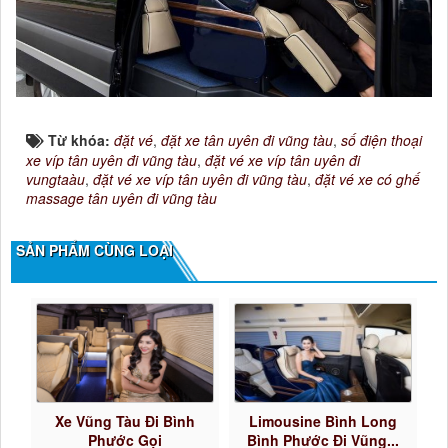
Từ khóa:
đặt vé
,
đặt xe tân uyên đi vũng tàu
,
số điện thoại
xe víp tân uyên đi vũng tàu
,
đặt vé xe víp tân uyên đi
vungtaàu
,
đặt vé xe víp tân uyên đi vũng tàu
,
đặt vé xe có ghế
massage tân uyên đi vũng tàu
SẢN PHẨM CÙNG LOẠI
Xe Vũng Tàu Đi Bình
Limousine Bình Long
Phước Gọi
Bình Phước Đi Vũng...