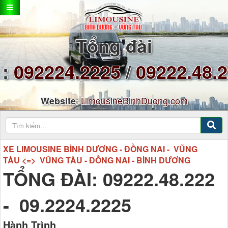
Tổng đài
:
092224.2225
/
09222.48.
:
LimousineBinhDuong.com
Website
XE LIMOUSINE BÌNH DƯƠNG - ĐỒNG NAI - VŨNG
TÀU <=> VŨNG TÀU - ĐỒNG NAI - BÌNH DƯƠNG
TỔNG ĐÀI: 09222.48.222
- 09.2224.2225
Hành Trình