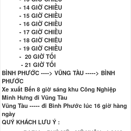
- 14 GIỜ CHIỀU
- 15 GIỜ CHIỀU
- 16 GIỜ CHIỀU
- 17 GIỜ CHIỀU
- 18 GIỜ CHIÊU
- 19 GIỜ CHIỀU
- 20 GIỜ TỐI
- 21 GIỜ TỐI
BÌNH PHƯỚC ----> VŨNG TÀU -----> BÌNH
PHƯỚC
Xe xuất Bến 8 giờ sáng khu Công Nghiệp
Minh Hưng đi Vũng Tàu
Vũng Tàu ----- đi Bình Phước lúc 16 giờ hàng
ngày
QUÝ KHÁCH LƯU Ý :