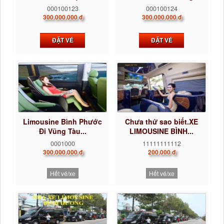
0922242225...
000100123
000100124
300.000.000 đ
300.000.000 đ
ĐẶT VÉ
ĐẶT VÉ
Limousine Bình Phước
Chưa thử sao biết.XE
Đi Vũng Tàu...
LIMOUSINE BÌNH...
0001000
11111111112
300.000.000 đ
200.000 đ
Hết vé/xe
Hết vé/xe