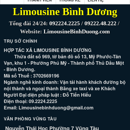
Limousine Bình Dương
Tổng đài 24/24:
092224.2225
/
09222.48.222
/
Website:
LimousineBinhDuong.com
TRỤ SỞ CHÍNH
HỢP TÁC XÃ LIMOUSINE BÌNH DƯƠNG
Thửa đất số 969, tờ bản đồ số 13, Mỹ Phước-Tân
Vạn, khu 1 - Phường Phú Mỹ - Thành phố Thủ Dầu Một
- Bình Dương.
Mã số Thuế : 3702669196
Ngành nghề kinh doanh: Vận tải hành khách đường bộ
nội thành và ngoại thành Bằng xe taxi và xe Khách
Người Đại diện pháp luật : Đỗ Tiến Hiếu
Điện thoại: 09.2224.2225
Email: Limousinebinhduong@gmail.com
VĂN PHÒNG VŨNG TÀU
Nguyễn Thái Học Phường 7 Vũng Tàu