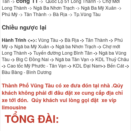
cổng 11
Tân ->
-> Quốc Lộ 51 Long Thành -> Chợ Mới
Long Thành -> Ngã Ba Nhơn Trạch -> Ngã Ba Mỹ Xuân ->
Phú Mỹ -> Tân Thành -> Bà Rịa -> Tp.Vũng Tàu
Chiều ngược lại
Hành Trình <=>:
Vũng Tàu
->
Bà Rịa
->
Tân Thành
->
Phú
Mỹ
->
Ngã ba Mỹ Xuân
->
Ngã ba Nhơn Trạch
->
Chợ mới
Long Thành
->
Tuyến đường Long Bình Tân
->
Ngã ba Vũng
Tàu
->
Big C Đồng Nai
->
Ngã ba Tân Vạn
->
KDL Thuỷ Châu
->
Cao tốc Mỹ Phước - Tân Vạn
->
KDL Đại Nam
->
Bến Cát
->
Bàu Bàng - Bình Dương
Thành Phố Vũng Tàu có xe đưa đón tại nhà .Qúy
khách không phải đi đâu đặt xe cung cấp địa chỉ
xe tới đón. Qúy khách vui lòng gọi đặt xe víp
limousine
TỔNG ĐÀI: