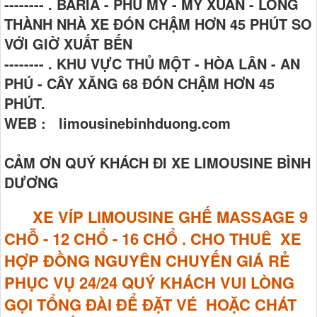
-------- . BARIA - PHÚ MỸ - MỸ XUÂN - LONG
THÀNH NHÀ XE ĐÓN CHẬM HƠN 45 PHÚT SO
VỚI GIỜ XUẤT BẾN
-------- . KHU VỰC THỦ MỘT - HÒA LÂN - AN
PHÚ - CÂY XĂNG 68 ĐÓN CHẬM HƠN 45
PHÚT.
WEB : limousinebinhduong.com
CẢM ƠN QUÝ KHÁCH ĐI XE LIMOUSINE BÌNH
DƯƠNG
XE VÍP LIMOUSINE GHẾ MASSAGE
9
CHỖ - 12 CHỔ - 16 CHỔ . CHO THUÊ XE
HỢP ĐỒNG NGUYÊN CHUYẾN GIÁ RẺ
PHỤC VỤ 24/24 QUÝ KHÁCH VUI LÒNG
GỌI TỔNG ĐÀI ĐỂ ĐẶT VÉ HOẶC CHÁT