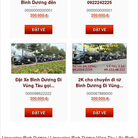
Bình Dương đến
0922242225
Vũng...
0000000000001
000000000001
200.000 đ
200.000 đ
ĐẶT VÉ
ĐẶT VÉ
Đặt Xe Bình Dương Đi
2K cho chuyến đi từ
Vũng Tàu gọi...
Bình Dương Đi Vũng...
000098622222
000067889000
200.000 đ
200.000 đ
ĐẶT VÉ
ĐẶT VÉ
Limousine Bình Dương
|
Limousine Bình Dương Vũng Tàu
|
Xe Bình