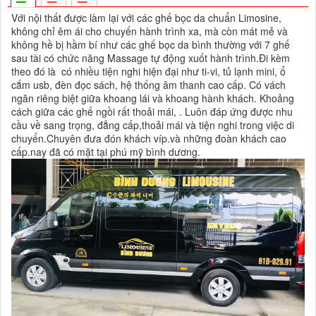
Với nội thất được làm lại với các ghế bọc da chuẩn Limosine,
không chỉ êm ái cho chuyến hành trình xa, mà còn mát mẻ và
không hề bị hầm bí như các ghế bọc da bình thường với 7 ghế
sau tài có chức năng Massage tự động xuốt hành trình.Đi kèm
theo đó là có nhiều tiện nghi hiện đại như ti-vi, tủ lạnh mini, ổ
cắm usb, đèn đọc sách, hệ thống âm thanh cao cấp. Có vách
ngăn riêng biệt giữa khoang lái và khoang hành khách. Khoảng
cách giữa các ghế ngồi rất thoải mái, . Luôn đáp ứng được nhu
cầu về sang trọng, đẳng cấp,thoải mái và tiện nghi trong việc di
chuyển.Chuyên đưa đón khách víp.và những đoàn khách cao
cấp.nay đã có mặt tại phú mỹ bình dương.