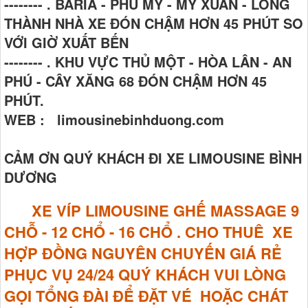
-------- . BARIA - PHÚ MỸ - MỸ XUÂN - LONG
THÀNH NHÀ XE ĐÓN CHẬM HƠN 45 PHÚT SO
VỚI GIỜ XUẤT BẾN
-------- . KHU VỰC THỦ MỘT - HÒA LÂN - AN
PHÚ - CÂY XĂNG 68 ĐÓN CHẬM HƠN 45
PHÚT.
WEB : limousinebinhduong.com
CẢM ƠN QUÝ KHÁCH ĐI XE LIMOUSINE BÌNH
DƯƠNG
XE VÍP LIMOUSINE GHẾ MASSAGE
9
CHỖ - 12 CHỔ - 16 CHỔ . CHO THUÊ XE
HỢP ĐỒNG NGUYÊN CHUYẾN GIÁ RẺ
PHỤC VỤ 24/24 QUÝ KHÁCH VUI LÒNG
GỌI TỔNG ĐÀI ĐỂ ĐẶT VÉ HOẶC CHÁT