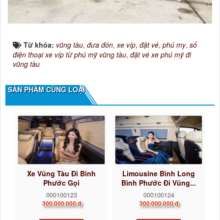
Từ khóa:
vũng tàu
,
đưa đón
,
xe víp
,
đặt vé
,
phú my
,
số
điện thoại xe víp từ phú mỹ vũng tàu
,
đặt vé xe phú mỹ đi
vũng tàu
SẢN PHẨM CÙNG LOẠI
Xe Vũng Tàu Đi Bình
Limousine Bình Long
Phước Gọi
Bình Phước Đi Vũng...
0922242225...
000100123
000100124
300.000.000 đ
300.000.000 đ