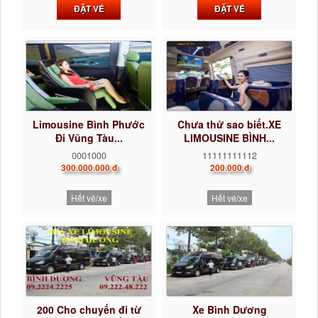
ĐẶT VÉ
ĐẶT VÉ
Limousine Bình Phước
Chưa thử sao biết.XE
Đi Vũng Tàu...
LIMOUSINE BÌNH...
0001000
11111111112
300.000.000 đ
200.000 đ
Hết vé/xe
Hết vé/xe
200 Cho chuyến đi từ
Xe Bình Dương