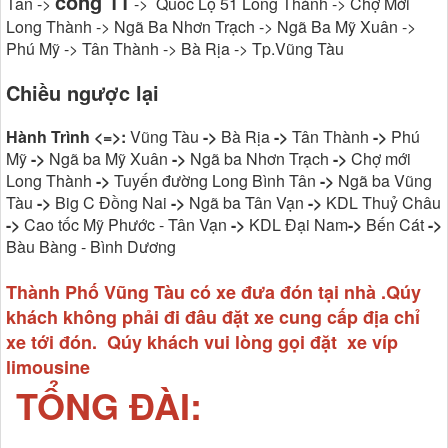
cổng 11
Tân ->
-> Quốc Lộ 51 Long Thành -> Chợ Mới
Long Thành -> Ngã Ba Nhơn Trạch -> Ngã Ba Mỹ Xuân ->
Phú Mỹ -> Tân Thành -> Bà Rịa -> Tp.Vũng Tàu
Chiều ngược lại
Hành Trình <=>:
Vũng Tàu
->
Bà Rịa
->
Tân Thành
->
Phú
Mỹ
->
Ngã ba Mỹ Xuân
->
Ngã ba Nhơn Trạch
->
Chợ mới
Long Thành
->
Tuyến đường Long Bình Tân
->
Ngã ba Vũng
Tàu
->
Big C Đồng Nai
->
Ngã ba Tân Vạn
->
KDL Thuỷ Châu
->
Cao tốc Mỹ Phước - Tân Vạn
->
KDL Đại Nam
->
Bến Cát
->
Bàu Bàng - Bình Dương
Thành Phố Vũng Tàu có xe đưa đón tại nhà .Qúy
khách không phải đi đâu đặt xe cung cấp địa chỉ
xe tới đón. Qúy khách vui lòng gọi đặt xe víp
limousine
TỔNG ĐÀI: