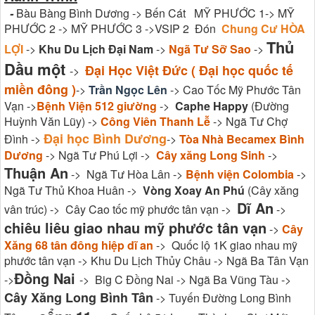
-
Bàu Bàng Bình Dương -> Bến Cát MỸ PHƯỚC 1-> MỸ
PHƯỚC 2 -> MỸ PHƯỚC 3 ->VSIP 2 Đón
Chung Cư HÒA
Thủ
LỢI
->
Khu Du Lịch Đại Nam
->
Ngã Tư Sỡ Sao
->
Dầu một
Đại Học Việt Đức ( Đại học quốc tế
->
miền đông )
->
Trần Ngọc Lên
-> Cao Tốc Mỹ Phước Tân
Vạn ->
Bệnh Viện 512 giường
->
Caphe Happy
(Đường
Huỳnh Văn Lũy) ->
Công Viên Thanh Lễ
-> Ngã Tư Chợ
Đại học Bình Dương
Đình ->
->
Tòa Nhà Becamex Bình
Dương
-> Ngã Tư Phú Lợi ->
Cây xăng Long Sinh
->
Thuận An
-> Ngã Tư Hòa Lân ->
Bệnh viện Colombia
->
Ngã Tư Thủ Khoa Huân ->
Vòng Xoay An Phú
(Cây xăng
Dĩ An
vân trúc) -> Cây Cao tốc mỹ phước tân vạn ->
->
chiêu liêu giao nhau mỹ phước tân vạn
->
Cây
Xăng 68 tân đông hiệp dĩ an
-> Quốc lộ 1K giao nhau mỹ
phước tân vạn -> Khu Du Lịch Thủy Châu -> Ngã Ba Tân Vạn
Đồng Nai
->
-> Big C Đồng Nai -> Ngã Ba Vũng Tàu ->
Cây Xăng Long Bình Tân
-> Tuyến Đường Long Bình