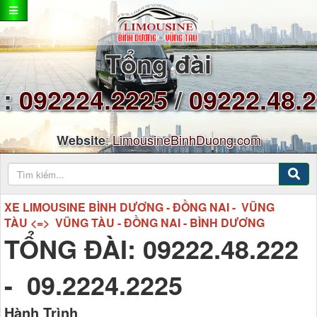
Tổng đài
:
092224.2225
/
09222.48.
:
LimousineBinhDuong.com
Website
XE LIMOUSINE BÌNH DƯƠNG - ĐỒNG NAI - VŨNG
TÀU <=> VŨNG TÀU - ĐỒNG NAI - BÌNH DƯƠNG
TỔNG ĐÀI: 09222.48.222
- 09.2224.2225
Hành Trình