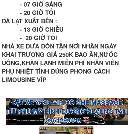
- 07 GIỜ SÁNG
- 20 GIỜ TỐI
ĐÀ LẠT XUẤT BẾN :
- 13 GIỜ CHIỀU
- 20 GIỜ TỐI
NHÀ XE ĐƯA ĐÓN TẬN NƠI NHÂN NGÀY
KHAI TRƯƠNG GIÁ 250K BAO ĂN,NƯỚC
UỐNG,KHĂN LẠNH MIỄN PHÍ NHÂN VIÊN
PHỤ NHIỆT TÌNH ĐÚNG PHONG CÁCH
LIMOUSINE VÍP
ĐẶT XE
XE VIP CÓ GHẾ MASSAGE
TỪ PHÚ MỸ BÌNH DƯƠNG ĐI VŨNG TÀU
0964299449