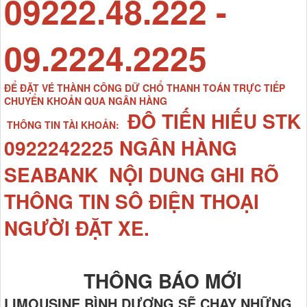
09222.48.222 -
09.2224.2225
ĐỂ ĐẶT VÉ THÀNH CÔNG DỮ CHỔ THANH TOÁN TRỰC TIẾP
CHUYỂN KHOẢN QUA NGÂN HÀNG
ĐÔ TIẾN HIẾU STK
THÔNG TIN TÀI KHOẢN:
0922242225 NGÂN HÀNG
SEABANK NỘI DUNG GHI RÕ
THÔNG TIN SÔ ĐIỆN THOẠI
NGƯỜI ĐẶT XE.
THÔNG BÁO MỚI
LIMOUSINE BÌNH DƯƠNG SẼ CHẠY NHỮNG