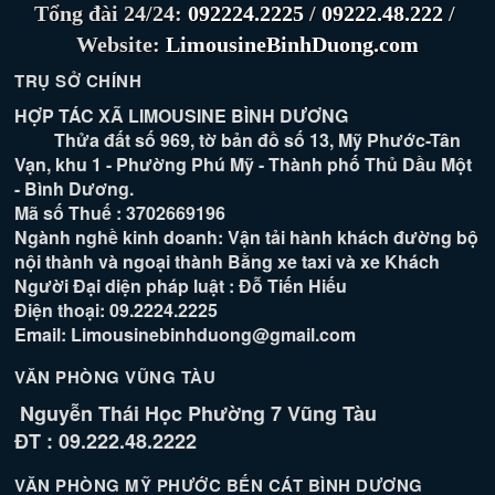
Tổng đài 24/24:
092224.2225
/
09222.48.222
/
Website:
LimousineBinhDuong.com
TRỤ SỞ CHÍNH
HỢP TÁC XÃ LIMOUSINE BÌNH DƯƠNG
Thửa đất số 969, tờ bản đồ số 13, Mỹ Phước-Tân
Vạn, khu 1 - Phường Phú Mỹ - Thành phố Thủ Dầu Một
- Bình Dương.
Mã số Thuế : 3702669196
Ngành nghề kinh doanh: Vận tải hành khách đường bộ
nội thành và ngoại thành Bằng xe taxi và xe Khách
Người Đại diện pháp luật : Đỗ Tiến Hiếu
Điện thoại: 09.2224.2225
Email: Limousinebinhduong@gmail.com
VĂN PHÒNG VŨNG TÀU
Nguyễn Thái Học Phường 7 Vũng Tàu
ĐT : 09.222.48.2222
VĂN PHÒNG MỸ PHƯỚC BẾN CÁT BÌNH DƯƠNG