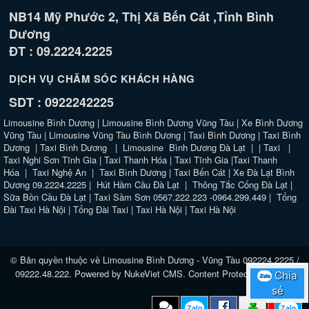
NB14 Mỹ Phước 2, Thị Xã Bến Cát ,Tỉnh Bình
Dương
ĐT : 09.2224.2225
DỊCH VỤ CHĂM SÓC KHÁCH HÀNG
SDT : 0922242225
Limousine Bình Dương
|
Limousine Bình Dương Vũng Tàu
|
Xe Bình Dương
Vũng Tàu
|
Limousine Vũng Tàu Bình Dương
|
Taxi Bình Dương
|
Taxi Bình
Dương
|
Taxi Bình Dương
|
Limousine Bình Dương Đà Lạt
| |
Taxi
|
Taxi Nghi Sơn Tĩnh Gia
|
Taxi Thanh Hóa
|
Taxi Tĩnh Gia
|
Taxi Thanh
Hóa
|
Taxi Nghệ An
|
Taxi Bình Dương
|
Taxi Bến Cát
|
Xe Đà Lạt Bình
Dương 09.2224.2225
|
Hút Hầm Cầu Đà Lạt
|
Thông Tắc Cống Đà Lạt
|
Sữa Bồn Cầu Đà Lạt
|
Taxi Sầm Sơn 0567.222.223 -0964.299.449
|
Tổng
Đài Taxi Hà Nội
|
Tổng Đài Taxi
|
Taxi Hà Nội
|
Taxi Hà Nội
© Bản quyền thuộc về
Limousine Bình Dương - Vũng Tàu 092224.2225 /
09222.48.222
. Powered by
NukeViet CMS
.
Content Protected website
Chia
Chia
Zalo
Zalo
sẻ
sẻ
Zalo
Zalo