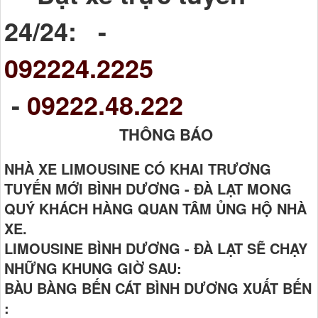
24/24: -
092224.2225
-
09222.48.222
THÔNG BÁO
NHÀ XE LIMOUSINE CÓ KHAI TRƯƠNG
TUYẾN MỚI BÌNH DƯƠNG - ĐÀ LẠT MONG
QUÝ KHÁCH HÀNG QUAN TÂM ỦNG HỘ NHÀ
XE.
LIMOUSINE BÌNH DƯƠNG - ĐÀ LẠT SẼ CHẠY
NHỮNG KHUNG GIỜ SAU:
BÀU BÀNG BẾN CÁT BÌNH DƯƠNG XUẤT BẾN
: