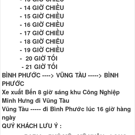
- 14 GIỜ CHIỀU
- 15 GIỜ CHIỀU
- 16 GIỜ CHIỀU
- 17 GIỜ CHIỀU
- 18 GIỜ CHIÊU
- 19 GIỜ CHIỀU
- 20 GIỜ TỐI
- 21 GIỜ TỐI
BÌNH PHƯỚC ----> VŨNG TÀU -----> BÌNH
PHƯỚC
Xe xuất Bến 8 giờ sáng khu Công Nghiệp
Minh Hưng đi Vũng Tàu
Vũng Tàu ----- đi Bình Phước lúc 16 giờ hàng
ngày
QUÝ KHÁCH LƯU Ý :