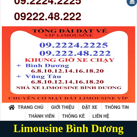
09222.48.222
TRANG CHỦ
GIỚI THIỆU
ĐẶT XE
THÔNG TIN
THÀNH VIÊN
THỐNG KÊ
LIÊN HỆ
Limousine Bình Dương