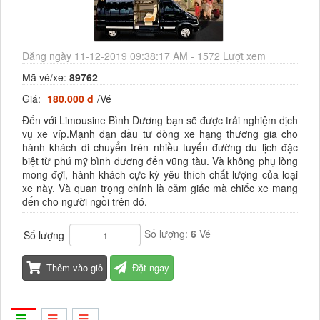
Đăng ngày 11-12-2019 09:38:17 AM - 1572 Lượt xem
Mã vé/xe:
89762
Giá:
180.000 đ
/Vé
Đến với Limousine Bình Dương bạn sẽ được trải nghiệm dịch
vụ xe víp.Mạnh dạn đầu tư dòng xe hạng thương gia cho
hành khách di chuyển trên nhiều tuyến đường du lịch đặc
biệt từ phú mỹ bình dương đến vũng tàu. Và không phụ lòng
mong đợi, hành khách cực kỳ yêu thích chất lượng của loại
xe này. Và quan trọng chính là cảm giác mà chiếc xe mang
đến cho người ngồi trên đó.
Số lượng:
6
Vé
Số lượng
Thêm vào giỏ
Đặt ngay