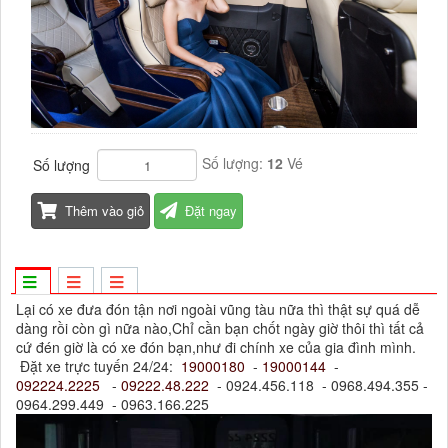
Số lượng:
12
Vé
Số lượng
Thêm vào giỏ
Đặt ngay
Lại có xe đưa đón tận nơi ngoài vũng tàu nữa thì thật sự quá dễ
dàng rồi còn gì nữa nào,Chỉ cần bạn chốt ngày giờ thôi thì tất cả
cứ đén giờ là có xe đón bạn,như đi chính xe của gia đình mình.
Đặt xe trực tuyến 24/24:
19000180
-
19000144
-
092224.2225
-
09222.48.222
- 0924.456.118 - 0968.494.355 -
0964.299.449 - 0963.166.225