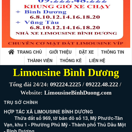
TRANG CHỦ
GIỚI THIỆU
ĐẶT XE
THÔNG TIN
THÀNH VIÊN
THỐNG KÊ
LIÊN HỆ
Limousine Bình Dương
Tổng đài 24/24:
092224.2225
/
09222.48.222
/
Website:
LimousineBinhDuong.com
TRỤ SỞ CHÍNH
HỢP TÁC XÃ LIMOUSINE BÌNH DƯƠNG
Thửa đất số 969, tờ bản đồ số 13, Mỹ Phước-Tân
Vạn, khu 1 - Phường Phú Mỹ - Thành phố Thủ Dầu Một
- Bình Dương.