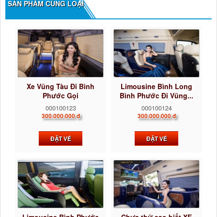
SẢN PHẨM CÙNG LOẠI
Xe Vũng Tàu Đi Bình
Limousine Bình Long
Phước Gọi
Bình Phước Đi Vũng...
0922242225...
000100123
000100124
300.000.000 đ
300.000.000 đ
ĐẶT VÉ
ĐẶT VÉ