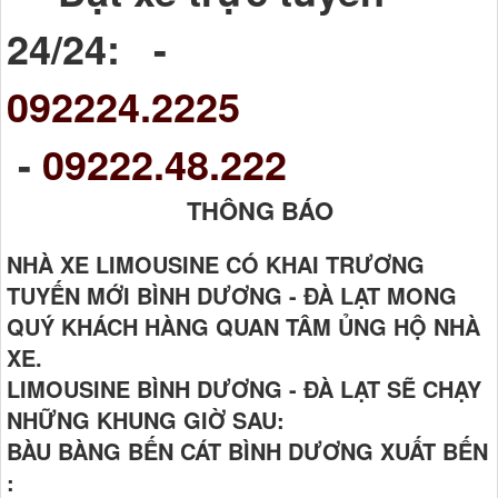
24/24: -
092224.2225
-
09222.48.222
THÔNG BÁO
NHÀ XE LIMOUSINE CÓ KHAI TRƯƠNG
TUYẾN MỚI BÌNH DƯƠNG - ĐÀ LẠT MONG
QUÝ KHÁCH HÀNG QUAN TÂM ỦNG HỘ NHÀ
XE.
LIMOUSINE BÌNH DƯƠNG - ĐÀ LẠT SẼ CHẠY
NHỮNG KHUNG GIỜ SAU:
BÀU BÀNG BẾN CÁT BÌNH DƯƠNG XUẤT BẾN
: