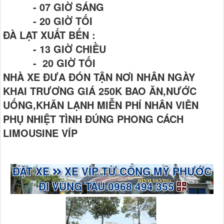
- 07 GIỜ SÁNG
- 20 GIỜ TỐI
ĐÀ LẠT XUẤT BẾN :
- 13 GIỜ CHIỀU
- 20 GIỜ TỐI
NHÀ XE ĐƯA ĐÓN TẬN NƠI NHÂN NGÀY
KHAI TRƯƠNG GIÁ 250K BAO ĂN,NƯỚC
UỐNG,KHĂN LẠNH MIỄN PHÍ NHÂN VIÊN
PHỤ NHIỆT TÌNH ĐÚNG PHONG CÁCH
LIMOUSINE VÍP
ĐẶT XE
XE VÍP TỪ CỔNG MỸ PHƯỚC
ĐI VŨNG TÀU 0968 494 355