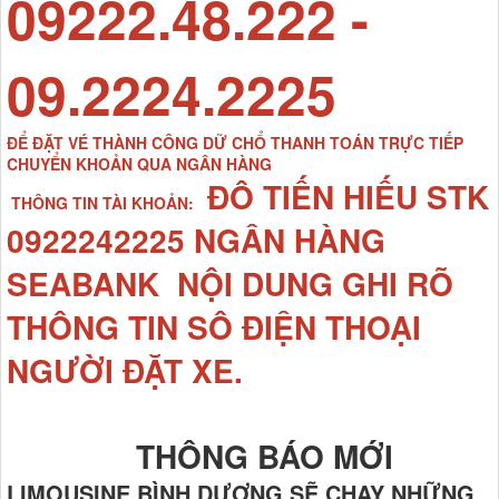
09222.48.222 -
09.2224.2225
ĐỂ ĐẶT VÉ THÀNH CÔNG DỮ CHỔ THANH TOÁN TRỰC TIẾP
CHUYỂN KHOẢN QUA NGÂN HÀNG
ĐÔ TIẾN HIẾU STK
THÔNG TIN TÀI KHOẢN:
0922242225 NGÂN HÀNG
SEABANK NỘI DUNG GHI RÕ
THÔNG TIN SÔ ĐIỆN THOẠI
NGƯỜI ĐẶT XE.
THÔNG BÁO MỚI
LIMOUSINE BÌNH DƯƠNG SẼ CHẠY NHỮNG