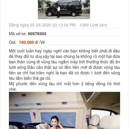
Đăng ngày 25-08-2020 03:13:06 PM - 1089 Lượt xem
Mã vé/xe:
00578302
Giá:
180.000 đ
/Vé
Mỗi cuối tuần hay ngày nghỉ các bạn không biết phải đi đâu
để thay đổi tư duy,vậy tại sao chúng ta không rủ một hai đứa
bạn thân cùng đi vũng tàu ngắm mây trời thưởng thức đồ ăn
tươi sống.Đâu cần thật sự có lắm tiền mới đi được vũng tàu
tiền xe chỉ hai trăm nghì là bạn đã có được 1 lượt đến vũng
tàu tắm biển thả ga rồi.
Mỹ phước đến vũng tàu chỉ mất hơn 2 tiếng đồng hồ thôi
nhé.