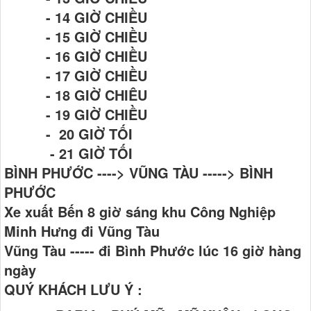
- 14 GIỜ CHIỀU
- 15 GIỜ CHIỀU
- 16 GIỜ CHIỀU
- 17 GIỜ CHIỀU
- 18 GIỜ CHIÊU
- 19 GIỜ CHIỀU
- 20 GIỜ TỐI
- 21 GIỜ TỐI
BÌNH PHƯỚC ----> VŨNG TÀU -----> BÌNH
PHƯỚC
Xe xuất Bến 8 giờ sáng khu Công Nghiệp
Minh Hưng đi Vũng Tàu
Vũng Tàu ----- đi Bình Phước lúc 16 giờ hàng
ngày
QUÝ KHÁCH LƯU Ý :