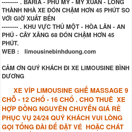
-------- . BARIA - PHÚ MỸ - MỸ XUÂN - LONG
THÀNH NHÀ XE ĐÓN CHẬM HƠN 45 PHÚT SO
VỚI GIỜ XUẤT BẾN
-------- . KHU VỰC THỦ MỘT - HÒA LÂN - AN
PHÚ - CÂY XĂNG 68 ĐÓN CHẬM HƠN 45
PHÚT.
WEB : limousinebinhduong.com
CẢM ƠN QUÝ KHÁCH ĐI XE LIMOUSINE BÌNH
DƯƠNG
XE VÍP LIMOUSINE GHẾ MASSAGE
9
CHỖ - 12 CHỔ - 16 CHỔ . CHO THUÊ XE
HỢP ĐỒNG NGUYÊN CHUYẾN GIÁ RẺ
PHỤC VỤ 24/24 QUÝ KHÁCH VUI LÒNG
GỌI TỔNG ĐÀI ĐỂ ĐẶT VÉ HOẶC CHÁT