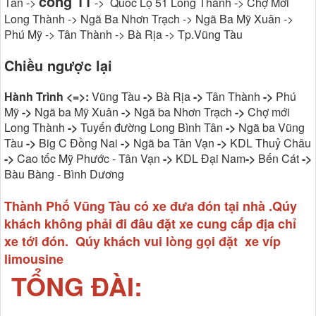
cổng 11
Tân ->
-> Quốc Lộ 51 Long Thành -> Chợ Mới
Long Thành -> Ngã Ba Nhơn Trạch -> Ngã Ba Mỹ Xuân ->
Phú Mỹ -> Tân Thành -> Bà Rịa -> Tp.Vũng Tàu
Chiều ngược lại
Hành Trình <=>:
Vũng Tàu
->
Bà Rịa
->
Tân Thành
->
Phú
Mỹ
->
Ngã ba Mỹ Xuân
->
Ngã ba Nhơn Trạch
->
Chợ mới
Long Thành
->
Tuyến đường Long Bình Tân
->
Ngã ba Vũng
Tàu
->
Big C Đồng Nai
->
Ngã ba Tân Vạn
->
KDL Thuỷ Châu
->
Cao tốc Mỹ Phước - Tân Vạn
->
KDL Đại Nam
->
Bến Cát
->
Bàu Bàng - Bình Dương
Thành Phố Vũng Tàu có xe đưa đón tại nhà .Qúy
khách không phải đi đâu đặt xe cung cấp địa chỉ
xe tới đón. Qúy khách vui lòng gọi đặt xe víp
limousine
TỔNG ĐÀI: