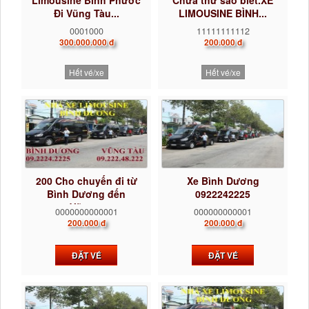
Limousine Bình Phước
Chưa thử sao biết.XE
Đi Vũng Tàu...
LIMOUSINE BÌNH...
0001000
11111111112
300.000.000 đ
200.000 đ
Hết vé/xe
Hết vé/xe
200 Cho chuyến đi từ
Xe Bình Dương
Bình Dương đến
0922242225
Vũng...
0000000000001
000000000001
200.000 đ
200.000 đ
ĐẶT VÉ
ĐẶT VÉ