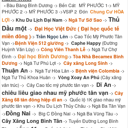
-
Bàu Bàng Bình Dương -> Bến Cát MỸ PHƯỚC 1-> MỸ
PHƯỚC 2 -> MỸ PHƯỚC 3 ->VSIP 2 Đón
Chung Cư HÒA
Thủ
LỢI
->
Khu Du Lịch Đại Nam
->
Ngã Tư Sỡ Sao
->
Dầu một
Đại Học Việt Đức ( Đại học quốc tế
->
miền đông )
->
Trần Ngọc Lên
-> Cao Tốc Mỹ Phước Tân
Vạn ->
Bệnh Viện 512 giường
->
Caphe Happy
(Đường
Huỳnh Văn Lũy) ->
Công Viên Thanh Lễ
-> Ngã Tư Chợ
Đại học Bình Dương
Đình ->
->
Tòa Nhà Becamex Bình
Dương
-> Ngã Tư Phú Lợi ->
Cây xăng Long Sinh
->
Thuận An
-> Ngã Tư Hòa Lân ->
Bệnh viện Colombia
->
Ngã Tư Thủ Khoa Huân ->
Vòng Xoay An Phú
(Cây xăng
Dĩ An
vân trúc) -> Cây Cao tốc mỹ phước tân vạn ->
->
chiêu liêu giao nhau mỹ phước tân vạn
->
Cây
Xăng 68 tân đông hiệp dĩ an
-> Quốc lộ 1K giao nhau mỹ
phước tân vạn -> Khu Du Lịch Thủy Châu -> Ngã Ba Tân Vạn
Đồng Nai
->
-> Big C Đồng Nai -> Ngã Ba Vũng Tàu ->
Cây Xăng Long Bình Tân
-> Tuyến Đường Long Bình