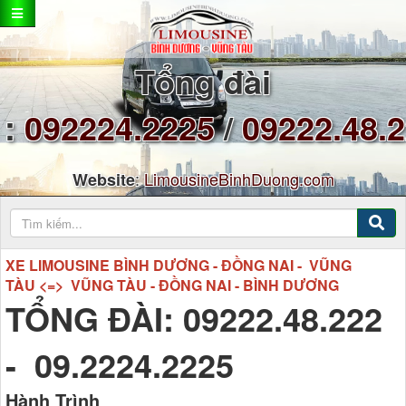
Tổng đài
:
092224.2225
/
09222.48.
:
LimousineBinhDuong.com
Website
XE LIMOUSINE BÌNH DƯƠNG - ĐỒNG NAI - VŨNG
TÀU <=> VŨNG TÀU - ĐỒNG NAI - BÌNH DƯƠNG
TỔNG ĐÀI: 09222.48.222
- 09.2224.2225
Hành Trình