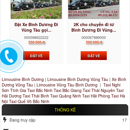
Đặt Xe Bình Dương Đi
2K cho chuyến đi từ
Vũng Tàu gọi...
Bình Dương Đi Vũng...
000098622222
000067889000
200.000 đ
200.000 đ
ĐẶT VÉ
ĐẶT VÉ
Limousine Bình Dương
|
Limousine Bình Dương Vũng Tàu
|
Xe Bình
Dương Vũng Tàu
|
Limousine Vũng Tàu Bình Dương
|
Taxi Nghi
Sơn Tĩnh Gia
Taxi Bắc Ninh
Taxi Bắc Giang
Taxi Thái Nguyên
Taxi
Hải Dương
Taxi Thái Bình
Taxi Quảng Ninh
Taxi Hải Phòng
Taxi Hà
Nội
Taxi Quế Võ Bắc Ninh
THỐNG KÊ
Đang truy cập
17