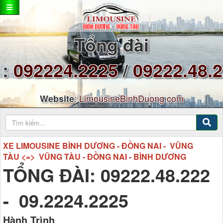
Tổng đài
:
092224.2225
/
09222.48.
:
LimousineBinhDuong.com
Website
XE LIMOUSINE BÌNH DƯƠNG - ĐỒNG NAI - VŨNG
TÀU <=> VŨNG TÀU - ĐỒNG NAI - BÌNH DƯƠNG
TỔNG ĐÀI: 09222.48.222
- 09.2224.2225
Hành Trình