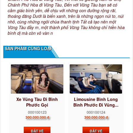
Chánh Phứ Hòa đi Vũng Tàu
,
Đến với Vũng Tàu bạn sẽ có
cảm giác bình yên
,
dễ chịu với những con đường rộng rãi
,
thoáng đãng Dưới là biển xanh
,
trên là những ngọn núi to
,
núi
nhỏ
,
cùng những ngôi chùa thanh tịnh Tất cả tạo nên một
Vũng Tàu đầy m
,
một thành phố Vũng Tàu không chỉ hiền hòa
bình dị mà còn vô vàn n
SẢN PHẨM CÙNG LOẠI
Xe Vũng Tàu Đi Bình
Limousine Bình Long
Phước Gọi
Bình Phước Đi Vũng...
0922242225...
000100123
000100124
300.000.000 đ
300.000.000 đ
ĐẶT VÉ
ĐẶT VÉ