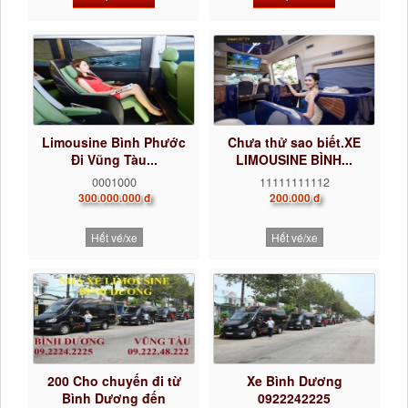
Limousine Bình Phước
Chưa thử sao biết.XE
Đi Vũng Tàu...
LIMOUSINE BÌNH...
0001000
11111111112
300.000.000 đ
200.000 đ
Hết vé/xe
Hết vé/xe
200 Cho chuyến đi từ
Xe Bình Dương
Bình Dương đến
0922242225