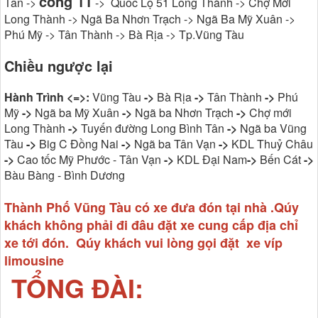
cổng 11
Tân ->
-> Quốc Lộ 51 Long Thành -> Chợ Mới
Long Thành -> Ngã Ba Nhơn Trạch -> Ngã Ba Mỹ Xuân ->
Phú Mỹ -> Tân Thành -> Bà Rịa -> Tp.Vũng Tàu
Chiều ngược lại
Hành Trình <=>:
Vũng Tàu
->
Bà Rịa
->
Tân Thành
->
Phú
Mỹ
->
Ngã ba Mỹ Xuân
->
Ngã ba Nhơn Trạch
->
Chợ mới
Long Thành
->
Tuyến đường Long Bình Tân
->
Ngã ba Vũng
Tàu
->
Big C Đồng Nai
->
Ngã ba Tân Vạn
->
KDL Thuỷ Châu
->
Cao tốc Mỹ Phước - Tân Vạn
->
KDL Đại Nam
->
Bến Cát
->
Bàu Bàng - Bình Dương
Thành Phố Vũng Tàu có xe đưa đón tại nhà .Qúy
khách không phải đi đâu đặt xe cung cấp địa chỉ
xe tới đón. Qúy khách vui lòng gọi đặt xe víp
limousine
TỔNG ĐÀI: