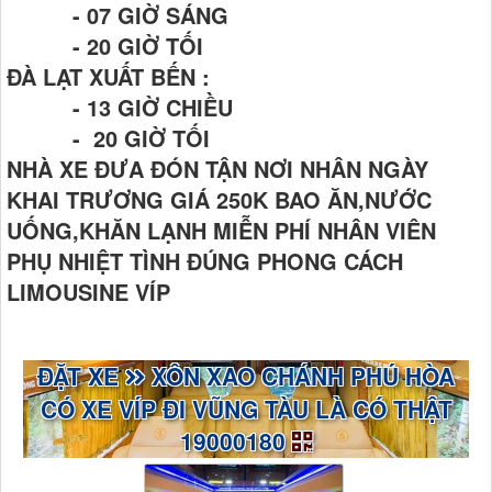
- 07 GIỜ SÁNG
- 20 GIỜ TỐI
ĐÀ LẠT XUẤT BẾN :
- 13 GIỜ CHIỀU
- 20 GIỜ TỐI
NHÀ XE ĐƯA ĐÓN TẬN NƠI NHÂN NGÀY
KHAI TRƯƠNG GIÁ 250K BAO ĂN,NƯỚC
UỐNG,KHĂN LẠNH MIỄN PHÍ NHÂN VIÊN
PHỤ NHIỆT TÌNH ĐÚNG PHONG CÁCH
LIMOUSINE VÍP
ĐẶT XE
XÔN XAO CHÁNH PHÚ HÒA
CÓ XE VÍP ĐI VŨNG TÀU LÀ CÓ THẬT
19000180