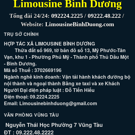
Limousine Bình Dương
Tổng đài 24/24:
092224.2225
/
09222.48.222
/
Website:
LimousineBinhDuong.com
TRỤ SỞ CHÍNH
HỢP TÁC XÃ LIMOUSINE BÌNH DƯƠNG
Thửa đất số 969, tờ bản đồ số 13, Mỹ Phước-Tân
Vạn, khu 1 - Phường Phú Mỹ - Thành phố Thủ Dầu Một
- Bình Dương.
Mã số Thuế : 3702669196
Ngành nghề kinh doanh: Vận tải hành khách đường bộ
nội thành và ngoại thành Bằng xe taxi và xe Khách
Người Đại diện pháp luật : Đỗ Tiến Hiếu
Điện thoại: 09.2224.2225
Email: Limousinebinhduong@gmail.com
VĂN PHÒNG VŨNG TÀU
Nguyễn Thái Học Phường 7 Vũng Tàu
ĐT : 09.222.48.2222