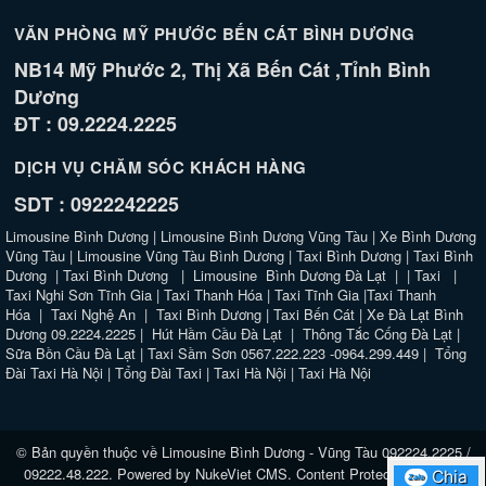
VĂN PHÒNG MỸ PHƯỚC BẾN CÁT BÌNH DƯƠNG
NB14 Mỹ Phước 2, Thị Xã Bến Cát ,Tỉnh Bình
Dương
ĐT : 09.2224.2225
DỊCH VỤ CHĂM SÓC KHÁCH HÀNG
SDT : 0922242225
Limousine Bình Dương
|
Limousine Bình Dương Vũng Tàu
|
Xe Bình Dương
Vũng Tàu
|
Limousine Vũng Tàu Bình Dương
|
Taxi Bình Dương
|
Taxi Bình
Dương
|
Taxi Bình Dương
|
Limousine Bình Dương Đà Lạt
| |
Taxi
|
Taxi Nghi Sơn Tĩnh Gia
|
Taxi Thanh Hóa
|
Taxi Tĩnh Gia
|
Taxi Thanh
Hóa
|
Taxi Nghệ An
|
Taxi Bình Dương
|
Taxi Bến Cát
|
Xe Đà Lạt Bình
Dương 09.2224.2225
|
Hút Hầm Cầu Đà Lạt
|
Thông Tắc Cống Đà Lạt
|
Sữa Bồn Cầu Đà Lạt
|
Taxi Sầm Sơn 0567.222.223 -0964.299.449
|
Tổng
Đài Taxi Hà Nội
|
Tổng Đài Taxi
|
Taxi Hà Nội
|
Taxi Hà Nội
© Bản quyền thuộc về
Limousine Bình Dương - Vũng Tàu 092224.2225 /
09222.48.222
. Powered by
NukeViet CMS
.
Content Protected website
Chia
Chia
Zalo
Zalo