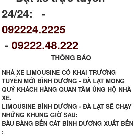
24/24: -
092224.2225
-
09222.48.222
THÔNG BÁO
NHÀ XE LIMOUSINE CÓ KHAI TRƯƠNG
TUYẾN MỚI BÌNH DƯƠNG - ĐÀ LẠT MONG
QUÝ KHÁCH HÀNG QUAN TÂM ỦNG HỘ NHÀ
XE.
LIMOUSINE BÌNH DƯƠNG - ĐÀ LẠT SẼ CHẠY
NHỮNG KHUNG GIỜ SAU:
BÀU BÀNG BẾN CÁT BÌNH DƯƠNG XUẤT BẾN
: