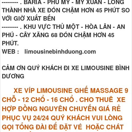
-------- . BARIA - PHÚ MỸ - MỸ XUÂN - LONG
THÀNH NHÀ XE ĐÓN CHẬM HƠN 45 PHÚT SO
VỚI GIỜ XUẤT BẾN
-------- . KHU VỰC THỦ MỘT - HÒA LÂN - AN
PHÚ - CÂY XĂNG 68 ĐÓN CHẬM HƠN 45
PHÚT.
WEB : limousinebinhduong.com
CẢM ƠN QUÝ KHÁCH ĐI XE LIMOUSINE BÌNH
DƯƠNG
XE VÍP LIMOUSINE GHẾ MASSAGE
9
CHỖ - 12 CHỔ - 16 CHỔ . CHO THUÊ XE
HỢP ĐỒNG NGUYÊN CHUYẾN GIÁ RẺ
PHỤC VỤ 24/24 QUÝ KHÁCH VUI LÒNG
GỌI TỔNG ĐÀI ĐỂ ĐẶT VÉ HOẶC CHÁT