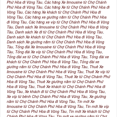
Phứ Hòa đi Vũng Tàu
,
Các hãng Xe limousine từ Chợ Chánh
Phứ Hòa đi Vũng Tàu
,
Các hãng Xe từ Chợ Chánh Phứ Hòa đi
Vũng Tàu
,
Các hãng Xe khách từ Chợ Chánh Phứ Hòa đi
Vũng Tàu
,
Các hãng xe giường nằm từ Chợ Chánh Phứ Hòa
đi Vũng Tàu
,
Các hãng xe víp từ Chợ Chánh Phứ Hòa đi Vũng
Tàu
,
Danh sách Xe limousine từ Chợ Chánh Phứ Hòa đi Vũng
Tàu
,
Danh sách Xe đi từ Chợ Chánh Phứ Hòa đi Vũng Tàu
,
Danh sách Xe khách từ Chợ Chánh Phứ Hòa đi Vũng Tàu
,
Danh sách Xe giường nằm từ Chợ Chánh Phứ Hòa đi Vũng
Tàu
,
Tổng đài Xe limousine từ Chợ Chánh Phứ Hòa đi Vũng
Tàu
,
Tổng đài Xe víp từ Chợ Chánh Phứ Hòa đi Vũng Tàu
,
Tổng đài xe từ Chợ Chánh Phứ Hòa đi Vũng Tàu
,
Tổng đài xe
khách từ Chợ Chánh Phứ Hòa đi Vũng Tàu
,
Tổng đài xe
giường nằm từ Chợ Chánh Phứ Hòa đi Vũng Tàu
,
Thuê Xe
limousine từ Chợ Chánh Phứ Hòa đi Vũng Tàu
,
Thuê Xe víp từ
Chợ Chánh Phứ Hòa đi Vũng Tàu
,
Thuê Xe từ Chợ Chánh Phứ
Hòa đi Vũng Tàu
,
Thuê Xe giường nằm từ Chợ Chánh Phứ
Hòa đi Vũng Tàu
,
Thuê Xe khách từ Chợ Chánh Phứ Hòa đi
Vũng Tàu
,
Xe khách đi từ Chợ Chánh Phứ Hòa đi Vũng Tàu
,
Xe víp từ bênh Chợ Chánh Phứ Hòa đi Vũng Tàu
,
Xe giường
nằm từ Chợ Chánh Phứ Hòa đi Vũng Tàu
,
Tin mới Xe
limousine từ Chợ Chánh Phứ Hòa đi Vũng Tàu
,
Tin mới Xe víp
từ Chợ Chánh Phứ Hòa đi Vũng Tàu
,
Tin mới Xe khách từ Chợ
Chánh Phứ Hòa đi Vũng Tàu
,
Tin mới xe giường nằm từ Chợ