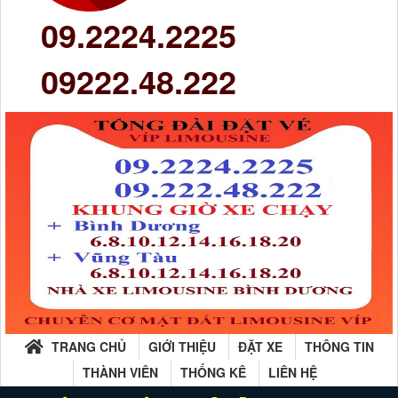
09.2224.2225
09222.48.222
TRANG CHỦ
GIỚI THIỆU
ĐẶT XE
THÔNG TIN
THÀNH VIÊN
THỐNG KÊ
LIÊN HỆ