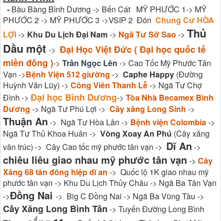
-
Bàu Bàng Bình Dương -> Bến Cát MỸ PHƯỚC 1-> MỸ
PHƯỚC 2 -> MỸ PHƯỚC 3 ->VSIP 2 Đón
Chung Cư HÒA
Thủ
LỢI
->
Khu Du Lịch Đại Nam
->
Ngã Tư Sỡ Sao
->
Dầu một
Đại Học Việt Đức ( Đại học quốc tế
->
miền đông )
->
Trần Ngọc Lên
-> Cao Tốc Mỹ Phước Tân
Vạn ->
Bệnh Viện 512 giường
->
Caphe Happy
(Đường
Huỳnh Văn Lũy) ->
Công Viên Thanh Lễ
-> Ngã Tư Chợ
Đại học Bình Dương
Đình ->
->
Tòa Nhà Becamex Bình
Dương
-> Ngã Tư Phú Lợi ->
Cây xăng Long Sinh
->
Thuận An
-> Ngã Tư Hòa Lân ->
Bệnh viện Colombia
->
Ngã Tư Thủ Khoa Huân ->
Vòng Xoay An Phú
(Cây xăng
Dĩ An
vân trúc) -> Cây Cao tốc mỹ phước tân vạn ->
->
chiêu liêu giao nhau mỹ phước tân vạn
->
Cây
Xăng 68 tân đông hiệp dĩ an
-> Quốc lộ 1K giao nhau mỹ
phước tân vạn -> Khu Du Lịch Thủy Châu -> Ngã Ba Tân Vạn
Đồng Nai
->
-> Big C Đồng Nai -> Ngã Ba Vũng Tàu ->
Cây Xăng Long Bình Tân
-> Tuyến Đường Long Bình