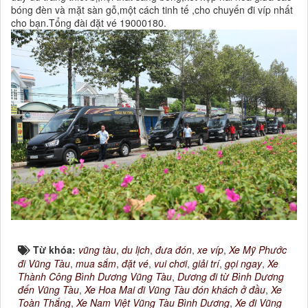
bóng đèn và mặt sàn gỗ,một cách tinh tế ,cho chuyến đi víp nhất
cho bạn.Tổng đài đặt vé 19000180.
Từ khóa:
vũng tàu
,
du lịch
,
đưa đón
,
xe víp
,
Xe Mỹ Phước
đi Vũng Tàu
,
mua sắm
,
đặt vé
,
vui chơi
,
giải trí
,
gọi ngay
,
Xe
Thành Công Bình Dương Vũng Tàu
,
Dương đi từ Bình Dương
đến Vũng Tàu
,
Xe Hoa Mai đi Vũng Tàu đón khách ở đầu
,
Xe
Toàn Thắng
,
Xe Nam Việt Vũng Tàu Bình Dương
,
Xe đi Vũng