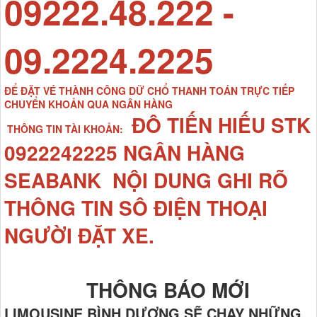
09222.48.222 -
09.2224.2225
ĐỂ ĐẶT VÉ THÀNH CÔNG DỮ CHỔ THANH TOÁN TRỰC TIẾP
CHUYỂN KHOẢN QUA NGÂN HÀNG
ĐÔ TIẾN HIẾU STK
THÔNG TIN TÀI KHOẢN:
0922242225 NGÂN HÀNG
SEABANK NỘI DUNG GHI RÕ
THÔNG TIN SÔ ĐIỆN THOẠI
NGƯỜI ĐẶT XE.
THÔNG BÁO MỚI
LIMOUSINE BÌNH DƯƠNG SẼ CHẠY NHỮNG