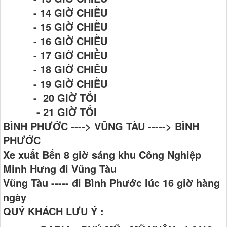
- 14 GIỜ CHIỀU
- 15 GIỜ CHIỀU
- 16 GIỜ CHIỀU
- 17 GIỜ CHIỀU
- 18 GIỜ CHIÊU
- 19 GIỜ CHIỀU
- 20 GIỜ TỐI
- 21 GIỜ TỐI
BÌNH PHƯỚC ----> VŨNG TÀU -----> BÌNH
PHƯỚC
Xe xuất Bến 8 giờ sáng khu Công Nghiệp
Minh Hưng đi Vũng Tàu
Vũng Tàu ----- đi Bình Phước lúc 16 giờ hàng
ngày
QUÝ KHÁCH LƯU Ý :