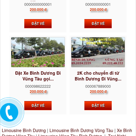
Vũng...
0000000000001
000000000001
200.000 đ
200.000 đ
ĐẶT VÉ
ĐẶT VÉ
Đặt Xe Bình Dương Đi
2K cho chuyến đi từ
Vũng Tàu gọi...
Bình Dương Đi Vũng...
000098622222
000067889000
200.000 đ
200.000 đ
ĐẶT VÉ
ĐẶT VÉ
Limousine Bình Dương
|
Limousine Bình Dương Vũng Tàu
|
Xe Bình
Dương Vũng Tàu
|
Limousine Vũng Tàu Bình Dương
|
Taxi Nghi