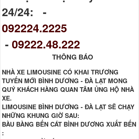
24/24: -
092224.2225
-
09222.48.222
THÔNG BÁO
NHÀ XE LIMOUSINE CÓ KHAI TRƯƠNG
TUYẾN MỚI BÌNH DƯƠNG - ĐÀ LẠT MONG
QUÝ KHÁCH HÀNG QUAN TÂM ỦNG HỘ NHÀ
XE.
LIMOUSINE BÌNH DƯƠNG - ĐÀ LẠT SẼ CHẠY
NHỮNG KHUNG GIỜ SAU:
BÀU BÀNG BẾN CÁT BÌNH DƯƠNG XUẤT BẾN
: