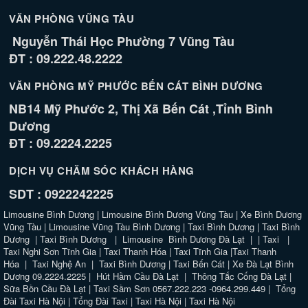
VĂN PHÒNG VŨNG TÀU
Nguyễn Thái Học Phường 7 Vũng Tàu
ĐT : 09.222.48.2222
VĂN PHÒNG MỸ PHƯỚC BẾN CÁT BÌNH DƯƠNG
NB14 Mỹ Phước 2, Thị Xã Bến Cát ,Tỉnh Bình
Dương
ĐT : 09.2224.2225
DỊCH VỤ CHĂM SÓC KHÁCH HÀNG
SDT : 0922242225
Limousine Bình Dương
|
Limousine Bình Dương Vũng Tàu
|
Xe Bình Dương
Vũng Tàu
|
Limousine Vũng Tàu Bình Dương
|
Taxi Bình Dương
|
Taxi Bình
Dương
|
Taxi Bình Dương
|
Limousine Bình Dương Đà Lạt
| |
Taxi
|
Taxi Nghi Sơn Tĩnh Gia
|
Taxi Thanh Hóa
|
Taxi Tĩnh Gia
|
Taxi Thanh
Hóa
|
Taxi Nghệ An
|
Taxi Bình Dương
|
Taxi Bến Cát
|
Xe Đà Lạt Bình
Dương 09.2224.2225
|
Hút Hầm Cầu Đà Lạt
|
Thông Tắc Cống Đà Lạt
|
Sữa Bồn Cầu Đà Lạt
|
Taxi Sầm Sơn 0567.222.223 -0964.299.449
|
Tổng
Đài Taxi Hà Nội
|
Tổng Đài Taxi
|
Taxi Hà Nội
|
Taxi Hà Nội