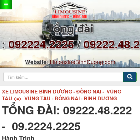
Tổng đài
:
092224.2225
/
09222.48.
:
LimousineBinhDuong.com
Website
XE LIMOUSINE BÌNH DƯƠNG - ĐỒNG NAI - VŨNG
TÀU <=> VŨNG TÀU - ĐỒNG NAI - BÌNH DƯƠNG
TỔNG ĐÀI: 09222.48.222
- 09.2224.2225
Hành Trình