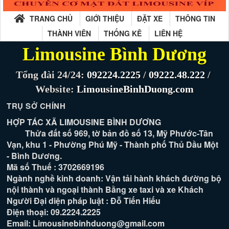
TRANG CHỦ
GIỚI THIỆU
ĐẶT XE
THÔNG TIN
THÀNH VIÊN
THỐNG KÊ
LIÊN HỆ
Limousine Bình Dương
Tổng đài 24/24:
092224.2225
/
09222.48.222
/
Website:
LimousineBinhDuong.com
TRỤ SỞ CHÍNH
HỢP TÁC XÃ LIMOUSINE BÌNH DƯƠNG
Thửa đất số 969, tờ bản đồ số 13, Mỹ Phước-Tân
Vạn, khu 1 - Phường Phú Mỹ - Thành phố Thủ Dầu Một
- Bình Dương.
Mã số Thuế : 3702669196
Ngành nghề kinh doanh: Vận tải hành khách đường bộ
nội thành và ngoại thành Bằng xe taxi và xe Khách
Người Đại diện pháp luật : Đỗ Tiến Hiếu
Điện thoại: 09.2224.2225
Email: Limousinebinhduong@gmail.com