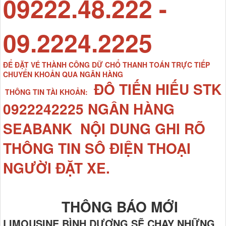
09222.48.222 -
09.2224.2225
ĐỂ ĐẶT VÉ THÀNH CÔNG DỮ CHỔ THANH TOÁN TRỰC TIẾP
CHUYỂN KHOẢN QUA NGÂN HÀNG
ĐÔ TIẾN HIẾU STK
THÔNG TIN TÀI KHOẢN:
0922242225 NGÂN HÀNG
SEABANK NỘI DUNG GHI RÕ
THÔNG TIN SÔ ĐIỆN THOẠI
NGƯỜI ĐẶT XE.
THÔNG BÁO MỚI
LIMOUSINE BÌNH DƯƠNG SẼ CHẠY NHỮNG