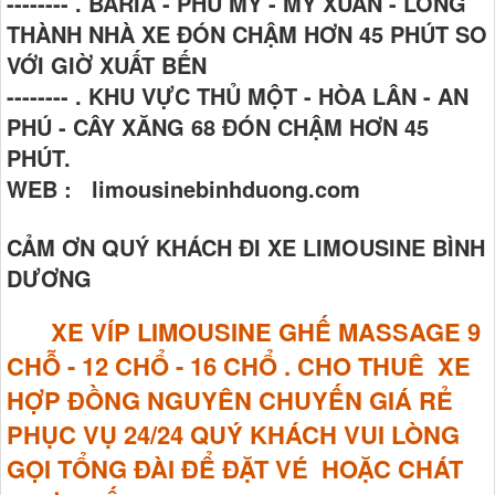
-------- . BARIA - PHÚ MỸ - MỸ XUÂN - LONG
THÀNH NHÀ XE ĐÓN CHẬM HƠN 45 PHÚT SO
VỚI GIỜ XUẤT BẾN
-------- . KHU VỰC THỦ MỘT - HÒA LÂN - AN
PHÚ - CÂY XĂNG 68 ĐÓN CHẬM HƠN 45
PHÚT.
WEB : limousinebinhduong.com
CẢM ƠN QUÝ KHÁCH ĐI XE LIMOUSINE BÌNH
DƯƠNG
XE VÍP LIMOUSINE GHẾ MASSAGE
9
CHỖ - 12 CHỔ - 16 CHỔ . CHO THUÊ XE
HỢP ĐỒNG NGUYÊN CHUYẾN GIÁ RẺ
PHỤC VỤ 24/24 QUÝ KHÁCH VUI LÒNG
GỌI TỔNG ĐÀI ĐỂ ĐẶT VÉ HOẶC CHÁT