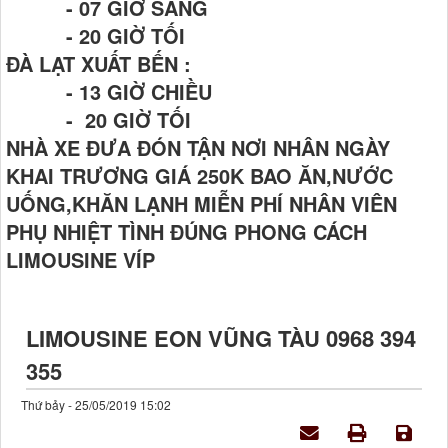
- 07 GIỜ SÁNG
- 20 GIỜ TỐI
ĐÀ LẠT XUẤT BẾN :
- 13 GIỜ CHIỀU
- 20 GIỜ TỐI
NHÀ XE ĐƯA ĐÓN TẬN NƠI NHÂN NGÀY
KHAI TRƯƠNG GIÁ 250K BAO ĂN,NƯỚC
UỐNG,KHĂN LẠNH MIỄN PHÍ NHÂN VIÊN
PHỤ NHIỆT TÌNH ĐÚNG PHONG CÁCH
LIMOUSINE VÍP
LIMOUSINE EON VŨNG TÀU 0968 394
355
Thứ bảy - 25/05/2019 15:02