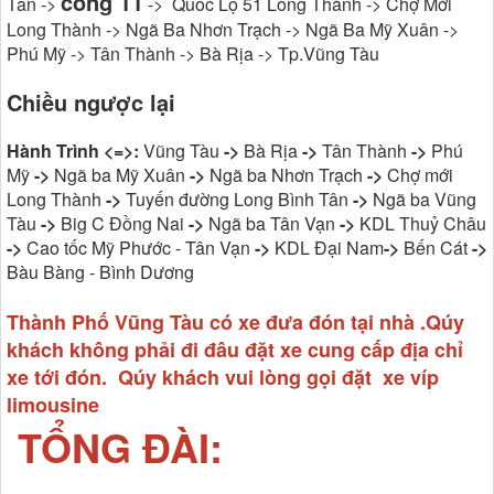
cổng 11
Tân ->
-> Quốc Lộ 51 Long Thành -> Chợ Mới
Long Thành -> Ngã Ba Nhơn Trạch -> Ngã Ba Mỹ Xuân ->
Phú Mỹ -> Tân Thành -> Bà Rịa -> Tp.Vũng Tàu
Chiều ngược lại
Hành Trình <=>:
Vũng Tàu
->
Bà Rịa
->
Tân Thành
->
Phú
Mỹ
->
Ngã ba Mỹ Xuân
->
Ngã ba Nhơn Trạch
->
Chợ mới
Long Thành
->
Tuyến đường Long Bình Tân
->
Ngã ba Vũng
Tàu
->
Big C Đồng Nai
->
Ngã ba Tân Vạn
->
KDL Thuỷ Châu
->
Cao tốc Mỹ Phước - Tân Vạn
->
KDL Đại Nam
->
Bến Cát
->
Bàu Bàng - Bình Dương
Thành Phố Vũng Tàu có xe đưa đón tại nhà .Qúy
khách không phải đi đâu đặt xe cung cấp địa chỉ
xe tới đón. Qúy khách vui lòng gọi đặt xe víp
limousine
TỔNG ĐÀI: