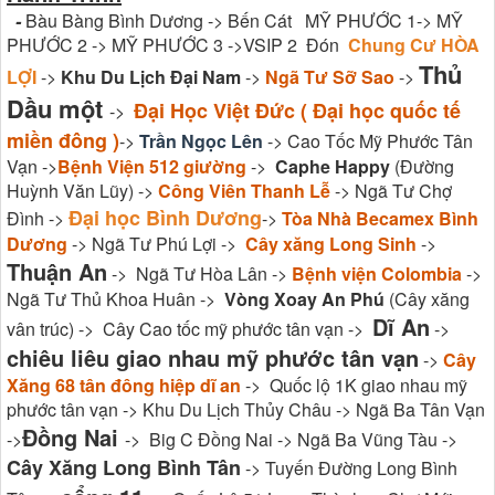
-
Bàu Bàng Bình Dương -> Bến Cát MỸ PHƯỚC 1-> MỸ
PHƯỚC 2 -> MỸ PHƯỚC 3 ->VSIP 2 Đón
Chung Cư HÒA
Thủ
LỢI
->
Khu Du Lịch Đại Nam
->
Ngã Tư Sỡ Sao
->
Dầu một
Đại Học Việt Đức ( Đại học quốc tế
->
miền đông )
->
Trần Ngọc Lên
-> Cao Tốc Mỹ Phước Tân
Vạn ->
Bệnh Viện 512 giường
->
Caphe Happy
(Đường
Huỳnh Văn Lũy) ->
Công Viên Thanh Lễ
-> Ngã Tư Chợ
Đại học Bình Dương
Đình ->
->
Tòa Nhà Becamex Bình
Dương
-> Ngã Tư Phú Lợi ->
Cây xăng Long Sinh
->
Thuận An
-> Ngã Tư Hòa Lân ->
Bệnh viện Colombia
->
Ngã Tư Thủ Khoa Huân ->
Vòng Xoay An Phú
(Cây xăng
Dĩ An
vân trúc) -> Cây Cao tốc mỹ phước tân vạn ->
->
chiêu liêu giao nhau mỹ phước tân vạn
->
Cây
Xăng 68 tân đông hiệp dĩ an
-> Quốc lộ 1K giao nhau mỹ
phước tân vạn -> Khu Du Lịch Thủy Châu -> Ngã Ba Tân Vạn
Đồng Nai
->
-> Big C Đồng Nai -> Ngã Ba Vũng Tàu ->
Cây Xăng Long Bình Tân
-> Tuyến Đường Long Bình