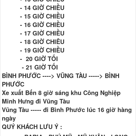
- 14 GIỜ CHIỀU
- 15 GIỜ CHIỀU
- 16 GIỜ CHIỀU
- 17 GIỜ CHIỀU
- 18 GIỜ CHIÊU
- 19 GIỜ CHIỀU
- 20 GIỜ TỐI
- 21 GIỜ TỐI
BÌNH PHƯỚC ----> VŨNG TÀU -----> BÌNH
PHƯỚC
Xe xuất Bến 8 giờ sáng khu Công Nghiệp
Minh Hưng đi Vũng Tàu
Vũng Tàu ----- đi Bình Phước lúc 16 giờ hàng
ngày
QUÝ KHÁCH LƯU Ý :