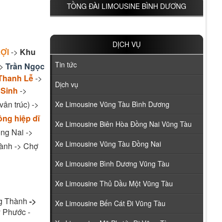
TỒNG ĐÀI LIMOUSINE BÌNH DƯƠNG
DỊCH VỤ
ỢI
->
Khu
Tin tức
->
Trần Ngọc
Thanh Lễ
->
Dịch vụ
 Sinh
->
ân trúc) ->
Xe Limousine Vũng Tàu Bình Dương
ông hiệp dĩ
Xe Limousine Biên Hòa Đồng Nai Vũng Tàu
ng Nai ->
Xe Limousine Vũng Tàu Đồng Nai
ành -> Chợ
Xe Limousine Bình Dương Vũng Tàu
Xe Limousine Thủ Dầu Một Vũng Tàu
g Thành
->
Xe Limousine Bến Cát Đi Vũng Tàu
 Phước -