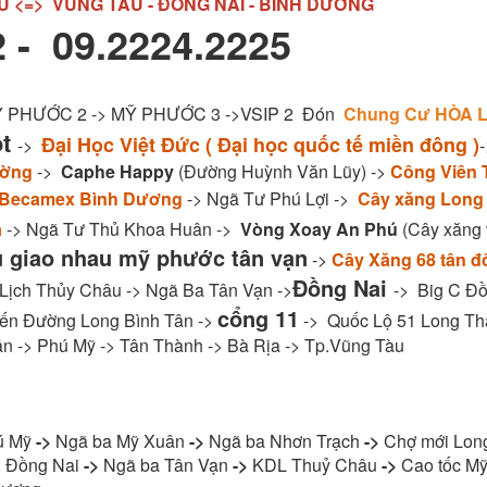
U <=> VŨNG TÀU - ĐỒNG NAI - BÌNH DƯƠNG
 - 09.2224.2225
MỸ PHƯỚC 2 -> MỸ PHƯỚC 3 ->VSIP 2 Đón
Chung Cư HÒA L
ột
Đại Học Việt Đức ( Đại học quốc tế miền đông )
->
ường
->
Caphe Happy
(Đường Huỳnh Văn Lũy) ->
Công Viên 
 Becamex Bình Dương
-> Ngã Tư Phú Lợi ->
Cây xăng Long
a
-> Ngã Tư Thủ Khoa Huân ->
Vòng Xoay An Phú
(Cây xăng v
u giao nhau mỹ phước tân vạn
->
Cây Xăng 68 tân đ
Đồng Nai
 Lịch Thủy Châu -> Ngã Ba Tân Vạn ->
-> Big C Đồ
cổng 11
ến Đường Long Bình Tân ->
-> Quốc Lộ 51 Long Th
n -> Phú Mỹ -> Tân Thành -> Bà Rịa -> Tp.Vũng Tàu
ú Mỹ
->
Ngã ba Mỹ Xuân
->
Ngã ba Nhơn Trạch
->
Chợ mới Lon
 Đồng Nai
->
Ngã ba Tân Vạn
->
KDL Thuỷ Châu
->
Cao tốc Mỹ