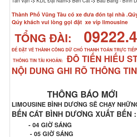
Tân Vạn
->
KDL Đại Nam
->
Bến Cát
->
Bàu Bàng - Bình 
Thành Phố Vũng Tàu có xe đưa đón tại nhà .Qúy 
Qúy khách vui lòng gọi đặt xe víp limousine
09222.4
TỔNG ĐÀI:
ĐỂ ĐẶT VÉ THÀNH CÔNG DỮ CHỔ THANH TOÁN TRỰC TIẾ
ĐÔ TIẾN HIẾU S
THÔNG TIN TÀI KHOẢN:
NỘI DUNG GHI RÕ THÔNG TIN
THÔNG BÁO MỚI
LIMOUSINE BÌNH DƯƠNG SẼ CHẠY NHỮN
BẾN CÁT BÌNH DƯƠNG XUẤT BẾN :
- 04 GIỜ SÁNG
- 05 GIỜ SÁNG