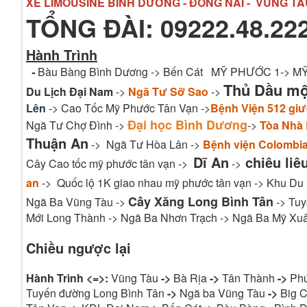
XE LIMOUSINE BÌNH DƯƠNG - ĐỒNG NAI - VŨNG TÀ
TỔNG ĐÀI: 09222.48.222
Hành Trình
-
Bàu Bàng Bình Dương -> Bến Cát MỸ PHƯỚC 1-> 
Thủ Dầu m
Du Lịch Đại Nam
->
Ngã Tư Sỡ Sao
->
Lên
-> Cao Tốc Mỹ Phước Tân Vạn ->
Bệnh Viện 512 gi
Đại học Bình Dương
Ngã Tư Chợ Đình ->
->
Tòa Nhà
Thuận An
-> Ngã Tư Hòa Lân ->
Bệnh viện Colombi
Dĩ An
chiêu liê
Cây Cao tốc mỹ phước tân vạn ->
->
an
-> Quốc lộ 1K giao nhau mỹ phước tân vạn -> Khu Du
Cây Xăng Long Bình Tân
Ngã Ba Vũng Tàu ->
-> Tuy
Mới Long Thành -> Ngã Ba Nhơn Trạch -> Ngã Ba Mỹ Xuâ
Chiều ngược lại
Hành Trình <=>:
Vũng Tàu
->
Bà Rịa
->
Tân Thành
->
Ph
Tuyến đường Long Bình Tân
->
Ngã ba Vũng Tàu
->
Big C