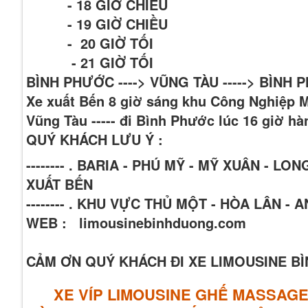
- 18 GIỜ CHIÊU
- 19 GIỜ CHIỀU
- 20 GIỜ TỐI
- 21 GIỜ TỐI
BÌNH PHƯỚC ----> VŨNG TÀU -----> BÌNH
Xe xuất Bến 8 giờ sáng khu Công Nghiệp 
Vũng Tàu ----- đi Bình Phước lúc 16 giờ h
QUÝ KHÁCH LƯU Ý :
-------- . BARIA - PHÚ MỸ - MỸ XUÂN -
XUẤT BẾN
-------- . KHU VỰC THỦ MỘT - HÒA LÂN -
WEB : limousinebinhduong.com
CẢM ƠN QUÝ KHÁCH ĐI XE LIMOUSINE 
XE VÍP LIMOUSINE GHẾ MASSAG