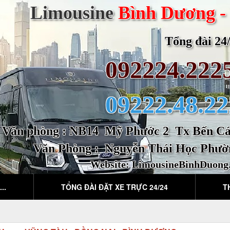
Limousine
Bình Dương -
Tổng đài 24/2
092224.222
09222.48.22
Văn phòng : NB14 Mỹ Phước 2 Tx Bến Cát
Văn Phòng : Nguyễn Thái Học Phườ
Website:
LimousineBinhDuong
..
TỔNG ĐÀI ĐẶT XE TRỰC 24/24
T