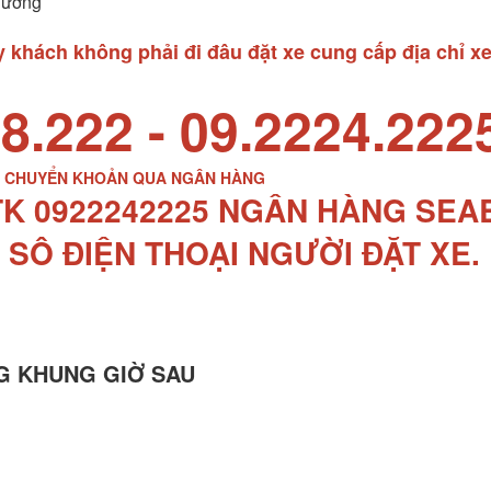
Dương
khách không phải đi đâu đặt xe cung cấp địa chỉ xe
8.222 - 09.2224.222
P CHUYỂN KHOẢN QUA NGÂN HÀNG
TK 0922242225 NGÂN HÀNG SE
 SÔ ĐIỆN THOẠI NGƯỜI ĐẶT XE.
G KHUNG GIỜ SAU