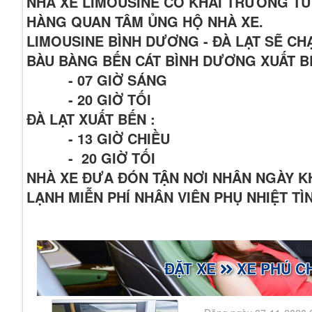
NHÀ XE LIMOUSINE CÓ KHAI TRƯƠNG TU
HÀNG QUAN TÂM ỦNG HỘ NHÀ XE.
LIMOUSINE BÌNH DƯƠNG - ĐÀ LẠT SẼ C
BÀU BÀNG BẾN CÁT BÌNH DƯƠNG XUẤT B
- 07 GIỜ SÁNG
- 20 GIỜ TỐI
ĐÀ LẠT XUẤT BẾN :
- 13 GIỜ CHIỀU
- 20 GIỜ TỐI
NHÀ XE ĐƯA ĐÓN TẬN NƠI NHÂN NGÀY 
LẠNH MIỄN PHÍ NHÂN VIÊN PHỤ NHIỆT T
ĐẶT XE
XE PHÚ CH