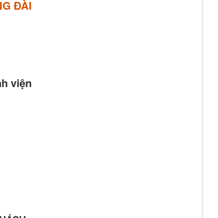
G ĐÀI
h viện