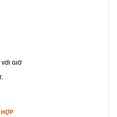
 VỚI GIỜ
T.
E HỢP