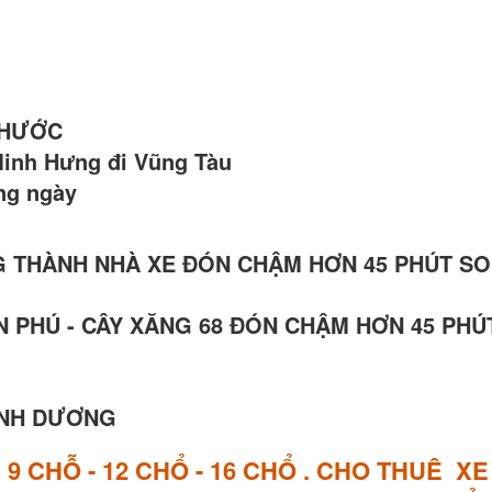
 PHƯỚC
Minh Hưng đi Vũng Tàu
àng ngày
 LONG THÀNH NHÀ XE ĐÓN CHẬM HƠN 45 PHÚT SO
 AN PHÚ - CÂY XĂNG 68 ĐÓN CHẬM HƠN 45 PHÚ
BÌNH DƯƠNG
E
9 CHỖ - 12 CHỔ - 16 CHỔ . CHO THUÊ X