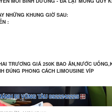
YẾN MỚI BÌNH DƯƠNG - ĐÀ LẠT MONG QUÝ 
HẠY NHỮNG KHUNG GIỜ SAU:
ẾN :
KHAI TRƯƠNG GIÁ 250K BAO ĂN,NƯỚC UỐNG,
ÌNH ĐÚNG PHONG CÁCH LIMOUSINE VÍP
ÁNH ĐI VŨNG TÀU 0922242225