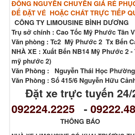
ĐỒNG NGUYÊN CHUYẾN GIÁ RẺ PHỤC 
ĐỂ ĐẶT VÉ HOẶC CHÁT TRỰC TIẾP 
CÔNG TY LIMOUSINE BÌNH DƯƠNG
Trụ sở chính : Cao Tốc Mỹ Phước Tân 
Văn phòng : Tc2 Mỹ Phước 2 Tx Bến Cá
NHÀ XE : Xuất Bến NB14 Mỹ Phước 2 - T
mỹ phước 2)
Văn Phòng : Nguyễn Thái Học Phường
Văn Phòng : Số 415/6 Nguyễn Hữu Cản
Đặt xe trực tuyến 24/
092224.2225
-
09222.48
THÔNG BÁO