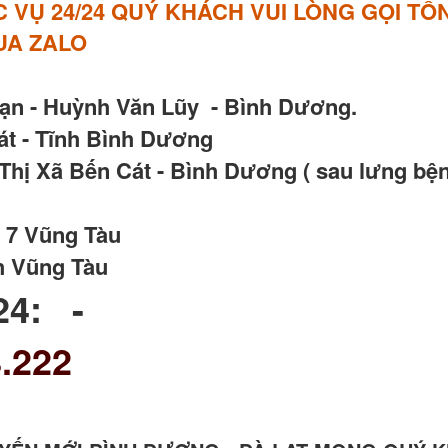
VỤ 24/24 QUÝ KHÁCH VUI LÒNG GỌI TỔN
QUA ZALO
Vạn - Huỳnh Văn Lũy - Bình Dương.
t - Tĩnh Bình Dương
hị Xã Bến Cát - Bình Dương ( sau lưng bện
 7 Vũng Tàu
h Vũng Tàu
24: -
.222